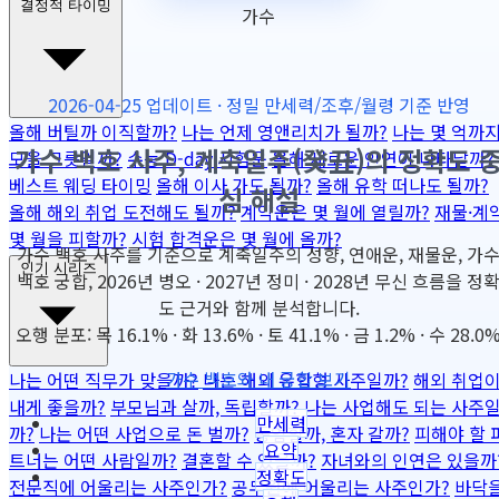
결정적 타이밍
가수
2026-04-25 업데이트 · 정밀 만세력/조후/월령 기준 반영
올해 버틸까 이직할까?
나는 언제 영앤리치가 될까?
나는 몇 억까
가수 백호 사주, 계축일주(癸丑)의 정확도 
모을 그릇일까?
수능 D-day 시험운
올해 새로운 인연이 나타날까?
베스트 웨딩 타이밍
올해 이사 가도 될까?
올해 유학 떠나도 될까?
심 해설
올해 해외 취업 도전해도 될까?
계약운은 몇 월에 열릴까?
재물·계
몇 월을 피할까?
시험 합격운은 몇 월에 올까?
가수 백호 사주를 기준으로 계축일주의 성향, 연애운, 재물운, 가
인기 시리즈
백호 궁합, 2026년 병오 · 2027년 정미 · 2028년 무신 흐름을 정
도 근거와 함께 분석합니다.
오행 분포: 목 16.1% · 화 13.6% · 토 41.1% · 금 1.2% · 수 28.0
가수 백호와 내 궁합 보기
나는 어떤 직무가 맞을까?
나는 해외 유학형 사주일까?
해외 취업
내게 좋을까?
부모님과 살까, 독립할까?
나는 사업해도 되는 사주
만세력
까?
나는 어떤 사업으로 돈 벌까?
동업할까, 혼자 갈까?
피해야 할 
요약
트너는 어떤 사람일까?
결혼할 수 있을까?
자녀와의 인연은 있을까
정확도
전문직에 어울리는 사주인가?
공무원에 어울리는 사주인가?
바닥