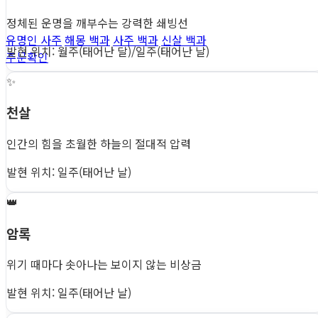
정체된 운명을 깨부수는 강력한 쇄빙선
유명인 사주
해몽 백과
사주 백과
신살 백과
발현 위치: 월주(태어난 달)/일주(태어난 날)
주문확인
✨
천살
인간의 힘을 초월한 하늘의 절대적 압력
발현 위치: 일주(태어난 날)
👑
암록
위기 때마다 솟아나는 보이지 않는 비상금
발현 위치: 일주(태어난 날)