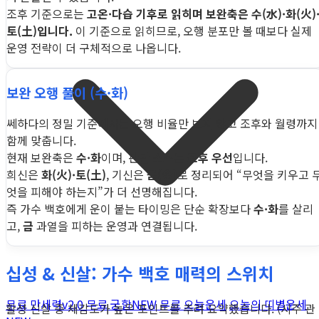
조후 기준으로는
고온·다습 기후로 읽히며 보완축은 수(水)·화(火)
토(土)입니다.
이 기준으로 읽히므로, 오행 분포만 볼 때보다 실제
운영 전략이 더 구체적으로 나옵니다.
보완 오행 풀이 (수·화)
쎄하다의 정밀 기준에서는 오행 비율만 보지 않고 조후와 월령까지
함께 맞춥니다.
현재 보완축은
수·화
이며, 판단 소스는
조후 우선
입니다.
희신은
화(火)·토(土)
, 기신은
금(金)
로 정리되어 “무엇을 키우고 
엇을 피해야 하는지”가 더 선명해집니다.
즉 가수 백호에게 운이 붙는 타이밍은 단순 확장보다
수·화
를 살리
고,
금
과열을 피하는 운영과 연결됩니다.
십성 & 신살: 가수 백호 매력의 스위치
무료 만세력
v2.0
무료 궁합
NEW
무료 오늘운세
오늘의 띠별운세
활성 신살 중 체감도가 높은 포인트를 추려 요약했습니다. (시주 관