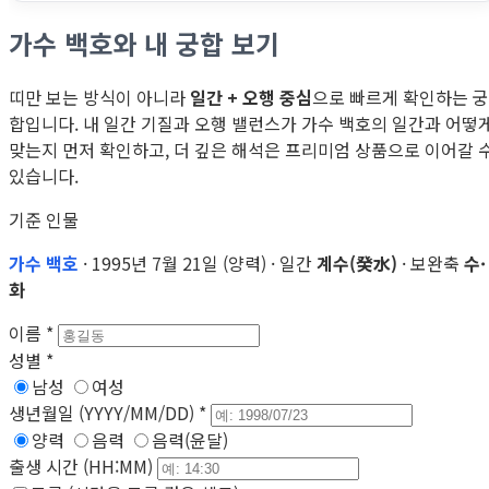
가수 백호와 내 궁합 보기
띠만 보는 방식이 아니라
일간 + 오행 중심
으로 빠르게 확인하는 궁
합입니다. 내 일간 기질과 오행 밸런스가 가수 백호의 일간과 어떻
맞는지 먼저 확인하고, 더 깊은 해석은 프리미엄 상품으로 이어갈 
있습니다.
기준 인물
가수 백호
· 1995년 7월 21일 (양력) · 일간
계수(癸水)
· 보완축
수·
화
이름
*
성별
*
남성
여성
생년월일 (YYYY/MM/DD)
*
양력
음력
음력(윤달)
출생 시간 (HH:MM)