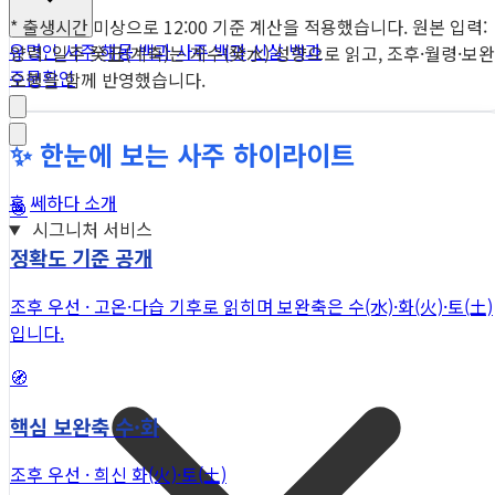
* 출생시간 미상으로 12:00 기준 계산을 적용했습니다. 원본 입력:
유명인 사주
해몽 백과
사주 백과
신살 백과
양력. 일주 癸丑(계축)는 계수(癸水) 성향으로 읽고, 조후·월령·보완
주문확인
오행을 함께 반영했습니다.
✨ 한눈에 보는 사주 하이라이트
홈
쎄하다 소개
🎯
시그니처 서비스
정확도 기준 공개
조후 우선 · 고온·다습 기후로 읽히며 보완축은 수(水)·화(火)·토(土)
입니다.
🧭
핵심 보완축 수·화
조후 우선 · 희신 화(火)·토(土)