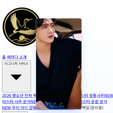
홈
쎄하다 소개
시그니처 서비스
2026 병오년 전략 백서
NEW
2026 토정비결
마스터 정통사주
NEW
마스터 사주 분석
NEW
무보정 사주 판독
NEW
마스터 궁합 분석
NEW
우리 아이 양육 궁합
NEW
작명
OPEN
출산택일(준비중)