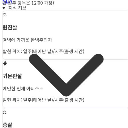
NEW
련 일부 항목은 12:00 가정)
지식 허브
⚖️
원진살
결벽에 가까운 완벽주의자
발현 위치: 일주(태어난 날)/시주(출생 시간)
🧠
귀문관살
예민한 천재 아티스트
발현 위치: 일주(태어난 날)/시주(출생 시간)
⚖️
충살