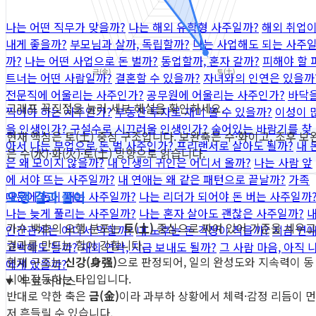
나는 어떤 직무가 맞을까?
나는 해외 유학형 사주일까?
해외 취업
내게 좋을까?
부모님과 살까, 독립할까?
나는 사업해도 되는 사주
까?
나는 어떤 사업으로 돈 벌까?
동업할까, 혼자 갈까?
피해야 할 
트너는 어떤 사람일까?
결혼할 수 있을까?
자녀와의 인연은 있을까
전문직에 어울리는 사주인가?
공무원에 어울리는 사주인가?
바닥
그래프 꼭짓점을 눌러 세부 해설을 확인하세요.
찍어야 하는 사주인가?
부동산 투자로 재미 볼 수 있을까?
이성이 
을 인생인가?
구설수로 시끄러울 인생인가?
숨어있는 바람기를 찾
현재 핵심은 토(土) 중심 구조입니다. 보완축은 수·화이고, 조후 보
아서
나는 부업으로 돈 벌 사주인가?
프리랜서로 살아도 될까?
내 
은 수(水)·화(火)·토(土) 방향으로 읽습니다.
은 왜 모이지 않을까?
내 인생의 귀인은 어디서 올까?
나는 사람 앞
에 서야 뜨는 사주일까?
내 연애는 왜 같은 패턴으로 끝날까?
가족
오행 결과 풀이
때문에 돈이 새는 사주일까?
나는 리더가 되어야 돈 버는 사주일까
나는 늦게 풀리는 사주일까?
나는 혼자 살아도 괜찮은 사주일까?
가수 백호의 오행 분포는
토(土)
중심으로 짜여 있어 기준을 세우고
인간관계는 어디서 막힐까?
내 노후는 돈 걱정이 적을까?
지금 연
결과를 만드는 힘이 강합니다.
고백해도 될까?
재회 연락, 지금 보내도 될까?
그 사람 마음, 아직 
현재 구조는
신강(身强)
으로 판정되어, 일의 완성도와 지속력이 동
에게 있을까?
시에 작동하는 타입입니다.
무료 서비스
반대로 약한 축은
금(金)
이라 과부하 상황에서 체력·감정 리듬이 먼
저 흔들릴 수 있습니다.