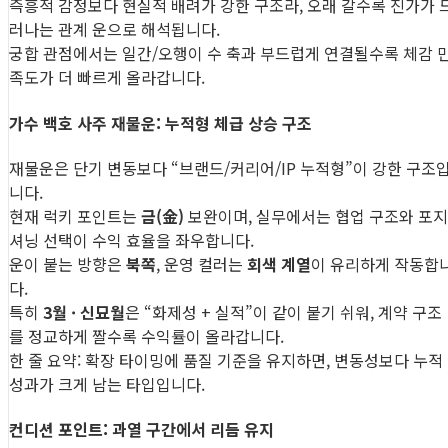
즉흥적 감정보다 현실적 배려가 강한 구조라, 오래 갈수록 진가가 
러나는 관계 운으로 해석됩니다.
궁합 관점에서는 일간/오행이 수 축과 부드럽게 연결될수록 체감 
족도가 더 빠르게 올라갑니다.
가수 백호 사주 재물운: 누적형 체급 상승 구조
재물운은 단기 변동보다 “브랜드/커리어/IP 누적형”이 강한 구조
니다.
현재 럭키 포인트는
금(金)
보완이며, 실무에서는 협업 구조와 포지
셔닝 선택이 수익 효율을 좌우합니다.
운이 붙는 방향은
북쪽
, 운영 컬러는
회색 계열
이 유리하게 작동합
다.
특히
3월 · 신묘월
은 “화제성 + 실적”이 같이 붙기 쉬워, 계약 구조
를 정교하게 짤수록 수익률이 올라갑니다.
한 줄 요약: 확장 타이밍에 품질 기준을 유지하면, 변동성보다 누적
성과가 크게 남는 타입입니다.
컨디션 포인트: 과열 구간에서 리듬 유지