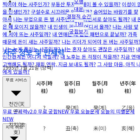
오행
찍어야 하는 사주인가?
부동산 투자로 재미 볼 수 있을까?
이성이 
대운
을 인생인가?
구설수로 시끄러울 인생인가?
숨어있는 바람기를 찾
결정적 순간
아서
나는 부업으로 돈 벌 사주인가?
프리랜서로 살아도 될까?
내 
TMI
은 왜 모이지 않을까?
내 인생의 귀인은 어디서 올까?
나는 사람 앞
궁합보기
에 서야 뜨는 사주일까?
내 연애는 왜 같은 패턴으로 끝날까?
가족
때문에 돈이 새는 사주일까?
나는 리더가 되어야 돈 버는 사주일까
나는 늦게 풀리는 사주일까?
나는 혼자 살아도 괜찮은 사주일까?
사주 정보 및 만세력
인간관계는 어디서 막힐까?
내 노후는 돈 걱정이 적을까?
지금 연
고백해도 될까?
재회 연락, 지금 보내도 될까?
그 사람 마음, 아직 
1995년 7월 21일 (양력)
에게 있을까?
무료 서비스
시주
(時
일주
(日
월주
(月
년주
(年
柱)
柱)
柱)
柱)
천간
(天
?
癸
(계)
癸
(계)
乙
(을)
干)
무료 만세력
v2.0
무료 궁합
NEW
무료 오늘운세
오늘의 띠별운세
NEW
지지
(地
?
丑
(축)
未
(미)
亥
(해)
지식 허브
支)