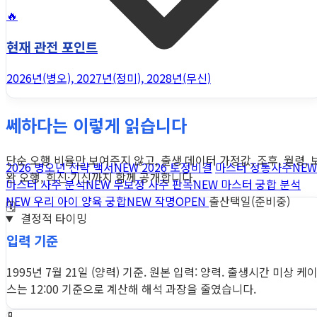
🔥
현재 관전 포인트
2026년(병오), 2027년(정미), 2028년(무신)
쎄하다는 이렇게 읽습니다
단순 오행 비율만 보여주지 않고, 출생 데이터 가정값, 조후, 월령, 
2026 병오년 전략 백서
NEW
2026 토정비결
마스터 정통사주
NEW
완 오행, 희신·기신까지 함께 공개합니다.
마스터 사주 분석
NEW
무보정 사주 판독
NEW
마스터 궁합 분석
NEW
우리 아이 양육 궁합
NEW
작명
OPEN
출산택일(준비중)
🗓️
결정적 타이밍
입력 기준
1995년 7월 21일 (양력) 기준. 원본 입력: 양력. 출생시간 미상 케
스는 12:00 기준으로 계산해 해석 과장을 줄였습니다.