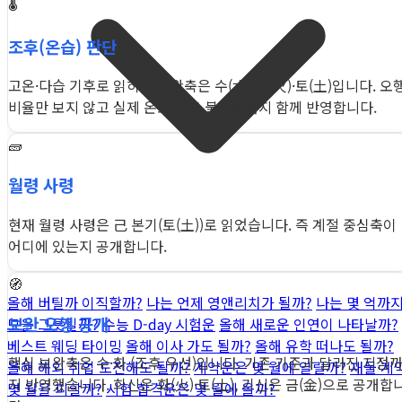
🌡️
조후(온습) 판단
고온·다습 기후로 읽히며 보완축은 수(水)·화(火)·토(土)입니다. 오
비율만 보지 않고 실제 온도·습도 불균형까지 함께 반영합니다.
🧱
월령 사령
현재 월령 사령은 己 본기(토(土))로 읽었습니다. 즉 계절 중심축이
어디에 있는지 공개합니다.
🧭
올해 버틸까 이직할까?
나는 언제 영앤리치가 될까?
나는 몇 억까
보완 오행 공개
모을 그릇일까?
수능 D-day 시험운
올해 새로운 인연이 나타날까?
베스트 웨딩 타이밍
올해 이사 가도 될까?
올해 유학 떠나도 될까?
핵심 보완축은 수·화 (조후 우선)입니다. 기존 기준과 달라진 지점
올해 해외 취업 도전해도 될까?
계약운은 몇 월에 열릴까?
재물·계
지 반영했습니다. 희신은 화(火)·토(土), 기신은 금(金)으로 공개합
몇 월을 피할까?
시험 합격운은 몇 월에 올까?