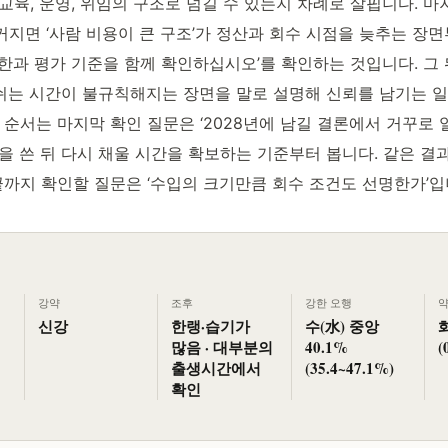
교육, 운영, 위임의 구조로 넘길 수 있는지 차례로 살핍니다. 
커지면 ‘사람 비용이 큰 구조’가 정산과 회수 시점을 늦추는 장면
권한과 평가 기준을 함께 확인하십시오’를 확인하는 것입니다. 그
쉬는 시간이 불규칙해지는 장면을 말로 설명해 신뢰를 남기는 일’
순서는 마지막 확인 질문은 ‘2028년에 남길 결론에서 거꾸로 
을 쓴 뒤 다시 채울 시간을 확보하는 기준부터 봅니다. 같은 결
까지 확인할 질문은 ‘수입의 크기만큼 회수 조건도 선명한가’입
강약
조후
강한 오행
약
신강
한랭·습기가
수(水) 중앙
많음 · 대부분의
40.1%
(
출생시간에서
(35.4~47.1%)
확인