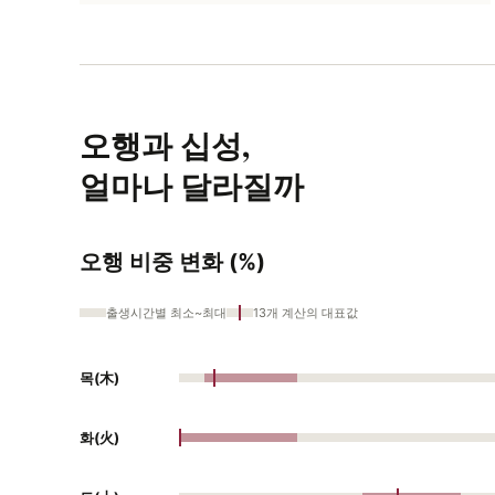
오행과 십성,
얼마나 달라질까
오행 비중 변화 (%)
출생시간별 최소~최대
13개 계산의 대표값
목(木)
화(火)