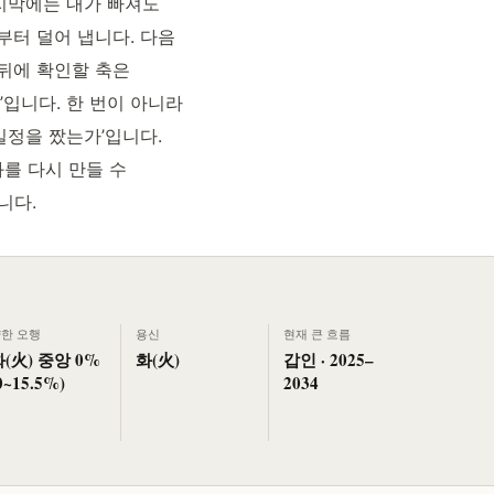
마지막에는 내가 빠져도
부터 덜어 냅니다. 다음
 뒤에 확인할 축은
입니다. 한 번이 아니라
일정을 짰는가’입니다.
과를 다시 만들 수
니다.
한 오행
용신
현재 큰 흐름
화(火) 중앙 0%
화(火)
갑인 · 2025–
0~15.5%)
2034