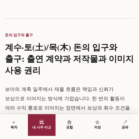
돈의 입구와 출구
계수·토(土)/목(木) 돈의 입구와
출구: 출연 계약과 저작물과 이미지
사용 권리
보아의 계축 일주에서 재물 흐름은 책임과 신뢰가
보상으로 이어지는 방식에 가깝습니다. 한 번의 활동이
여러 수익 통로로 이어지는 장면에서 보상과 회수 조건을
먼저 확인합니다. 책임과 기준을 세우는 힘, 그리고 성과를
≡
比
合
☆
↗
보상으로 잇는 힘을 반복 수입과 오래 남는 권리로 바꾸는
목차
내 사주 비교
궁합
저장
공유
일이 먼저입니다. 정관격에서 남들이 놓친 신호를 발견해