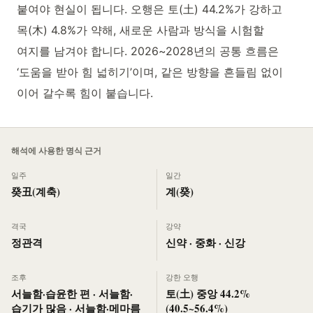
붙여야 현실이 됩니다. 오행은 토(土) 44.2%가 강하고
목(木) 4.8%가 약해, 새로운 사람과 방식을 시험할
여지를 남겨야 합니다. 2026~2028년의 공통 흐름은
‘도움을 받아 힘 넓히기’이며, 같은 방향을 흔들림 없이
이어 갈수록 힘이 붙습니다.
해석에 사용한 명식 근거
일주
일간
癸丑(계축)
계(癸)
격국
강약
정관격
신약 · 중화 · 신강
조후
강한 오행
서늘함·습윤한 편 · 서늘함·
토(土) 중앙 44.2%
습기가 많음 · 서늘함·메마름
(40.5~56.4%)