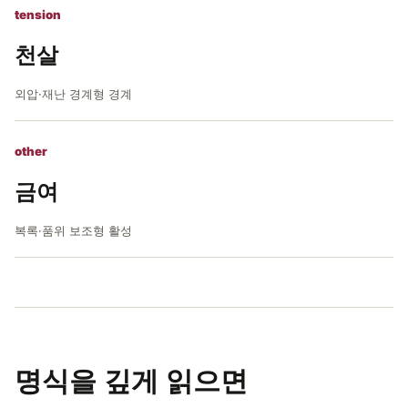
tension
천살
외압·재난 경계형 경계
other
금여
복록·품위 보조형 활성
명식을 깊게 읽으면