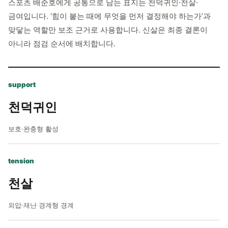
스포츠 배준호에게 공통으로 남는 표지는 천덕귀인·천살·
금여입니다. ‘힘이 붙는 때에 무엇을 먼저 결정해야 하는가’과
맞닿는 역할만 보조 근거로 사용합니다. 신살은 최종 결론이
아니라 점검 순서에 배치합니다.
support
천덕귀인
보호·완충형 활성
tension
천살
외압·재난 경계형 경계