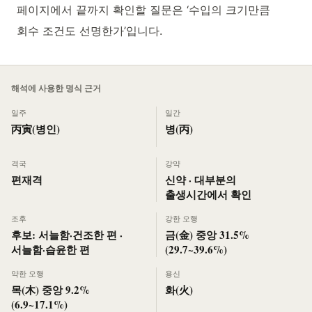
페이지에서 끝까지 확인할 질문은 ‘수입의 크기만큼
회수 조건도 선명한가’입니다.
해석에 사용한 명식 근거
일주
일간
丙寅(병인)
병(丙)
격국
강약
편재격
신약 · 대부분의
출생시간에서 확인
조후
강한 오행
후보: 서늘함·건조한 편 ·
금(金) 중앙 31.5%
서늘함·습윤한 편
(29.7~39.6%)
약한 오행
용신
목(木) 중앙 9.2%
화(火)
(6.9~17.1%)