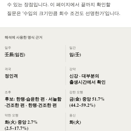
수 있는 장점입니다. 이 페이지에서 끝까지 확인할
질문은 ‘수입의 크기만큼 회수 조건도 선명한가’입니다.
해석에 사용한 명식 근거
일주
일간
壬辰(임진)
임(壬)
격국
강약
정인격
신강 · 대부분의
출생시간에서 확인
조후
강한 오행
후보: 한랭·습윤한 편 · 서늘함
금(金) 중앙 51.7%
·건조한 편 · 한랭·건조한 편
(44.2~59.2%)
약한 오행
용신
화(火) 중앙 2.7%
화(火)
(2.5~17.7%)