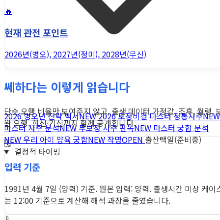
🔥
현재 관전 포인트
2026년(병오), 2027년(정미), 2028년(무신)
쎄하다는 이렇게 읽습니다
단순 오행 비율만 보여주지 않고, 출생 데이터 가정값, 조후, 월령, 
2026 병오년 전략 백서
NEW
2026 토정비결
마스터 정통사주
NEW
완 오행, 희신·기신까지 함께 공개합니다.
마스터 사주 분석
NEW
무보정 사주 판독
NEW
마스터 궁합 분석
NEW
우리 아이 양육 궁합
NEW
작명
OPEN
출산택일(준비중)
🗓️
결정적 타이밍
입력 기준
1991년 4월 7일 (양력) 기준. 원본 입력: 양력. 출생시간 미상 케이
는 12:00 기준으로 계산해 해석 과장을 줄였습니다.