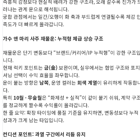
즉흥적 감정보다 현실적 배려가 강한 구조라, 오래 갈수록 진가가 
러나는 관계 운으로 해석됩니다.
궁합 관점에서는 일간/오행이 화 축과 부드럽게 연결될수록 체감 
족도가 더 빠르게 올라갑니다.
가수 앤 마리 사주 재물운: 누적형 체급 상승 구조
재물운은 단기 변동보다 “브랜드/커리어/IP 누적형”이 강한 구조
니다.
현재 럭키 포인트는
금(金)
보완이며, 실무에서는 협업 구조와 포지
셔닝 선택이 수익 효율을 좌우합니다.
운이 붙는 방향은
남쪽
, 운영 컬러는
회색 계열
이 유리하게 작동합
다.
특히
10월 · 무술월
은 “화제성 + 실적”이 같이 붙기 쉬워, 계약 구
를 정교하게 짤수록 수익률이 올라갑니다.
한 줄 요약: 확장 타이밍에 품질 기준을 유지하면, 변동성보다 누적
성과가 크게 남는 타입입니다.
컨디션 포인트: 과열 구간에서 리듬 유지