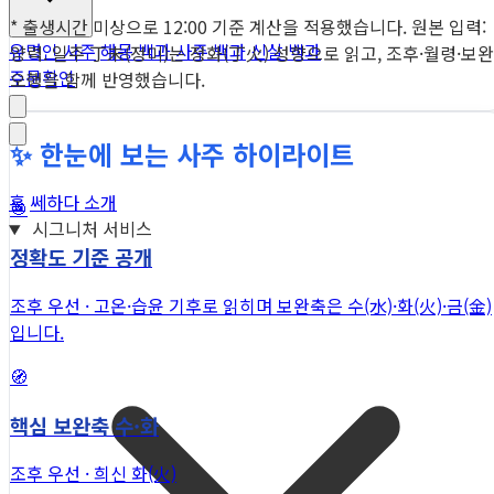
* 출생시간 미상으로 12:00 기준 계산을 적용했습니다. 원본 입력:
유명인 사주
해몽 백과
사주 백과
신살 백과
양력. 일주 丁未(정미)는 정화(丁火) 성향으로 읽고, 조후·월령·보완
주문확인
오행을 함께 반영했습니다.
✨ 한눈에 보는 사주 하이라이트
홈
쎄하다 소개
🎯
시그니처 서비스
정확도 기준 공개
조후 우선 · 고온·습윤 기후로 읽히며 보완축은 수(水)·화(火)·금(金)
입니다.
🧭
핵심 보완축 수·화
조후 우선 · 희신 화(火)