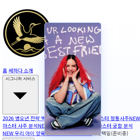
홈
쎄하다 소개
시그니처 서비스
2026 병오년 전략 백서
NEW
2026 토정비결
마스터 정통사주
NEW
마스터 사주 분석
NEW
무보정 사주 판독
NEW
마스터 궁합 분석
NEW
우리 아이 양육 궁합
NEW
작명
OPEN
출산택일(준비중)