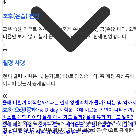
🌡️
조후(온습) 판단
고온·습윤 기후로 읽히며 보완축은 수(水)·화(火)·금(金)입니다. 오
비율만 보지 않고 실제 온도·습도 불균형까지 함께 반영합니다.
🧱
월령 사령
현재 월령 사령은 戊 본기(토(土))로 읽었습니다. 즉 계절 중심축이
어디에 있는지 공개합니다.
🧭
올해 버틸까 이직할까?
나는 언제 영앤리치가 될까?
나는 몇 억까
보완 오행 공개
모을 그릇일까?
수능 D-day 시험운
올해 새로운 인연이 나타날까?
베스트 웨딩 타이밍
올해 이사 가도 될까?
올해 유학 떠나도 될까?
핵심 보완축은 수·화 (조후 우선)입니다. 기존 기준과 달라진 지점
올해 해외 취업 도전해도 될까?
계약운은 몇 월에 열릴까?
재물·계
지 반영했습니다. 희신은 화(火), 기신은 목(木)·금(金)으로 공개합
몇 월을 피할까?
시험 합격운은 몇 월에 올까?