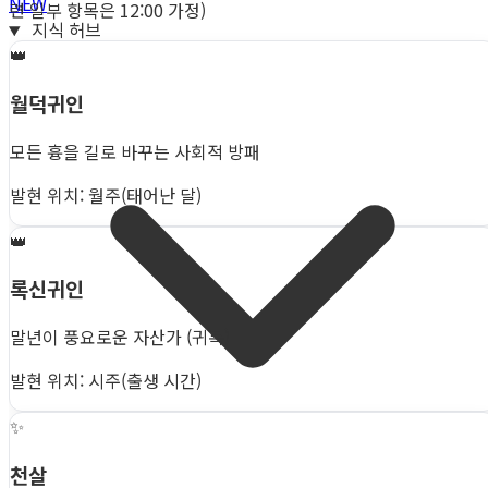
NEW
련 일부 항목은 12:00 가정)
지식 허브
👑
월덕귀인
모든 흉을 길로 바꾸는 사회적 방패
발현 위치: 월주(태어난 달)
👑
록신귀인
말년이 풍요로운 자산가 (귀록)
발현 위치: 시주(출생 시간)
✨
천살