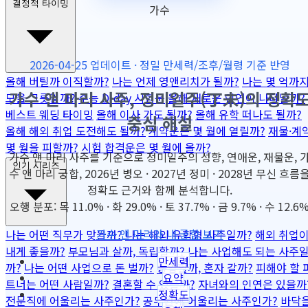
결정적 타이밍
가수
2026-04-25 업데이트 · 정밀 만세력/조후/월령 기준 반영
올해 버틸까 이직할까?
나는 언제 영앤리치가 될까?
나는 몇 억까
가수 앤 마리 사주, 정미일주(丁未)의 정확
모을 그릇일까?
수능 D-day 시험운
올해 새로운 인연이 나타날까?
베스트 웨딩 타이밍
올해 이사 가도 될까?
올해 유학 떠나도 될까?
중심 해설
올해 해외 취업 도전해도 될까?
계약운은 몇 월에 열릴까?
재물·계
몇 월을 피할까?
시험 합격운은 몇 월에 올까?
가수 앤 마리 사주를 기준으로 정미일주의 성향, 연애운, 재물운, 
인기 시리즈
수 앤 마리 궁합, 2026년 병오 · 2027년 정미 · 2028년 무신 흐름
정확도 근거와 함께 분석합니다.
오행 분포: 목 11.0% · 화 29.0% · 토 37.7% · 금 9.7% · 수 12.6
가수 앤 마리와 내 궁합 보기
나는 어떤 직무가 맞을까?
나는 해외 유학형 사주일까?
해외 취업
내게 좋을까?
부모님과 살까, 독립할까?
나는 사업해도 되는 사주
만세력
까?
나는 어떤 사업으로 돈 벌까?
동업할까, 혼자 갈까?
피해야 할 
요약
트너는 어떤 사람일까?
결혼할 수 있을까?
자녀와의 인연은 있을까
정확도
전문직에 어울리는 사주인가?
공무원에 어울리는 사주인가?
바닥