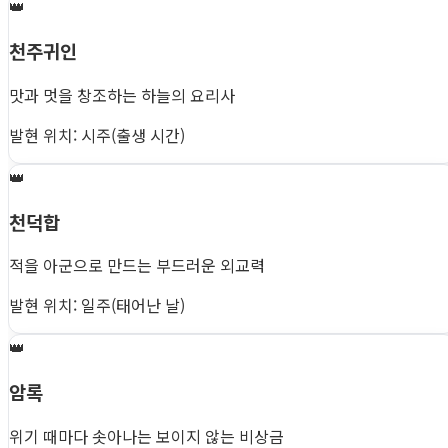
👑
천주귀인
맛과 멋을 창조하는 하늘의 요리사
발현 위치: 시주(출생 시간)
👑
천덕합
적을 아군으로 만드는 부드러운 외교력
발현 위치: 일주(태어난 날)
👑
암록
위기 때마다 솟아나는 보이지 않는 비상금