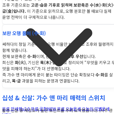
조후 기준으로는
고온·습윤 기후로 읽히며 보완축은 수(水)·화(火)
금(金)입니다.
이 기준으로 읽히므로, 오행 분포만 볼 때보다 실제
운영 전략이 더 구체적으로 나옵니다.
보완 오행 풀이 (수·화)
쎄하다의 정밀 기준에서는 오행 비율만 보지 않고 조후와 월령까지
함께 맞춥니다.
현재 보완축은
수·화
이며, 판단 소스는
조후 우선
입니다.
희신은
화(火)
, 기신은
목(木)·금(金)
로 정리되어 “무엇을 키우고 
엇을 피해야 하는지”가 더 선명해집니다.
즉 가수 앤 마리에게 운이 붙는 타이밍은 단순 확장보다
수·화
를 살
리고,
목·금
과열을 피하는 운영과 연결됩니다.
십성 & 신살: 가수 앤 마리 매력의 스위치
무료 만세력
v2.0
무료 궁합
NEW
무료 오늘운세
오늘의 띠별운세
활성 신살 중 체감도가 높은 포인트를 추려 요약했습니다. (시주 관