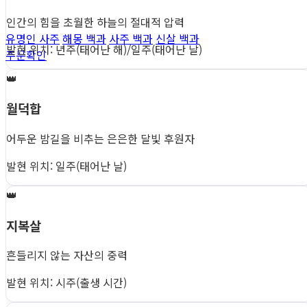
인간의 힘을 초월한 하늘의 절대적 압력
유명인 사주
해몽 백과
사주 백과
신살 백과
발현 위치: 년주(태어난 해)/일주(태어난 날)
주문확인
👑
월덕합
어두운 밤길을 비추는 은은한 달빛 후원자
발현 위치: 일주(태어난 날)
👑
지복살
흔들리지 않는 자산의 중력
발현 위치: 시주(출생 시간)