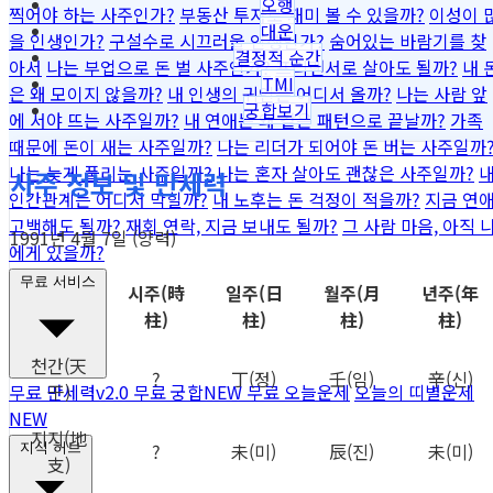
오행
찍어야 하는 사주인가?
부동산 투자로 재미 볼 수 있을까?
이성이 
대운
을 인생인가?
구설수로 시끄러울 인생인가?
숨어있는 바람기를 찾
결정적 순간
아서
나는 부업으로 돈 벌 사주인가?
프리랜서로 살아도 될까?
내 
TMI
은 왜 모이지 않을까?
내 인생의 귀인은 어디서 올까?
나는 사람 앞
궁합보기
에 서야 뜨는 사주일까?
내 연애는 왜 같은 패턴으로 끝날까?
가족
때문에 돈이 새는 사주일까?
나는 리더가 되어야 돈 버는 사주일까
나는 늦게 풀리는 사주일까?
나는 혼자 살아도 괜찮은 사주일까?
사주 정보 및 만세력
인간관계는 어디서 막힐까?
내 노후는 돈 걱정이 적을까?
지금 연
고백해도 될까?
재회 연락, 지금 보내도 될까?
그 사람 마음, 아직 
1991년 4월 7일 (양력)
에게 있을까?
무료 서비스
시주
(時
일주
(日
월주
(月
년주
(年
柱)
柱)
柱)
柱)
천간
(天
?
丁
(정)
壬
(임)
辛
(신)
干)
무료 만세력
v2.0
무료 궁합
NEW
무료 오늘운세
오늘의 띠별운세
NEW
지지
(地
?
未
(미)
辰
(진)
未
(미)
지식 허브
支)