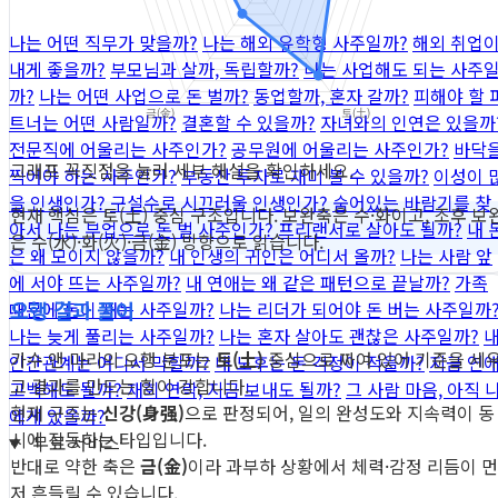
나는 어떤 직무가 맞을까?
나는 해외 유학형 사주일까?
해외 취업
내게 좋을까?
부모님과 살까, 독립할까?
나는 사업해도 되는 사주
까?
나는 어떤 사업으로 돈 벌까?
동업할까, 혼자 갈까?
피해야 할 
트너는 어떤 사람일까?
결혼할 수 있을까?
자녀와의 인연은 있을까
전문직에 어울리는 사주인가?
공무원에 어울리는 사주인가?
바닥
그래프 꼭짓점을 눌러 세부 해설을 확인하세요.
찍어야 하는 사주인가?
부동산 투자로 재미 볼 수 있을까?
이성이 
을 인생인가?
구설수로 시끄러울 인생인가?
숨어있는 바람기를 찾
현재 핵심은 토(土) 중심 구조입니다. 보완축은 수·화이고, 조후 보
아서
나는 부업으로 돈 벌 사주인가?
프리랜서로 살아도 될까?
내 
은 수(水)·화(火)·금(金) 방향으로 읽습니다.
은 왜 모이지 않을까?
내 인생의 귀인은 어디서 올까?
나는 사람 앞
에 서야 뜨는 사주일까?
내 연애는 왜 같은 패턴으로 끝날까?
가족
오행 결과 풀이
때문에 돈이 새는 사주일까?
나는 리더가 되어야 돈 버는 사주일까
나는 늦게 풀리는 사주일까?
나는 혼자 살아도 괜찮은 사주일까?
가수 앤 마리의 오행 분포는
토(土)
중심으로 짜여 있어 기준을 세
인간관계는 어디서 막힐까?
내 노후는 돈 걱정이 적을까?
지금 연
고 결과를 만드는 힘이 강합니다.
고백해도 될까?
재회 연락, 지금 보내도 될까?
그 사람 마음, 아직 
현재 구조는
신강(身强)
으로 판정되어, 일의 완성도와 지속력이 동
에게 있을까?
시에 작동하는 타입입니다.
무료 서비스
반대로 약한 축은
금(金)
이라 과부하 상황에서 체력·감정 리듬이 먼
저 흔들릴 수 있습니다.