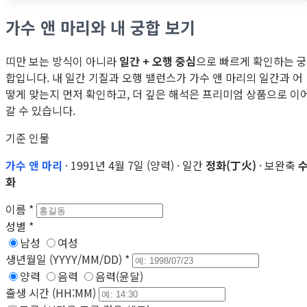
가수 앤 마리와 내 궁합 보기
띠만 보는 방식이 아니라
일간 + 오행 중심
으로 빠르게 확인하는 궁
합입니다. 내 일간 기질과 오행 밸런스가 가수 앤 마리의 일간과 어
떻게 맞는지 먼저 확인하고, 더 깊은 해석은 프리미엄 상품으로 이
갈 수 있습니다.
기준 인물
가수 앤 마리
· 1991년 4월 7일 (양력) · 일간
정화(丁火)
· 보완축
수
화
이름
*
성별
*
남성
여성
생년월일 (YYYY/MM/DD)
*
양력
음력
음력(윤달)
출생 시간 (HH:MM)