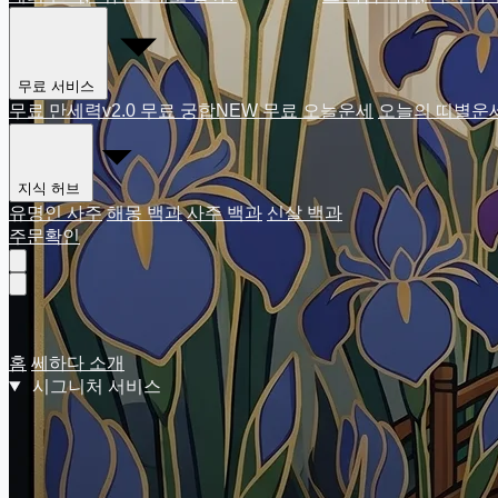
무료 서비스
무료 만세력
v2.0
무료 궁합
NEW
무료 오늘운세
오늘의 띠별운
지식 허브
유명인 사주
해몽 백과
사주 백과
신살 백과
주문확인
홈
쎄하다 소개
시그니처 서비스