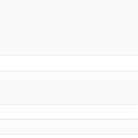
분석
NEW
우리 아이 양육 궁합
NEW
작명
OPEN
출산택일(준비