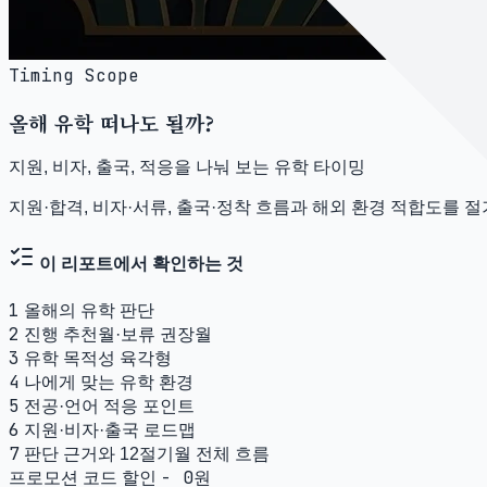
Timing Scope
올해 유학 떠나도 될까?
지원, 비자, 출국, 적응을 나눠 보는 유학 타이밍
지원·합격, 비자·서류, 출국·정착 흐름과 해외 환경 적합도를
이 리포트에서 확인하는 것
1
올해의 유학 판단
2
진행 추천월·보류 권장월
3
유학 목적성 육각형
4
나에게 맞는 유학 환경
5
전공·언어 적응 포인트
6
지원·비자·출국 로드맵
7
판단 근거와 12절기월 전체 흐름
- 0원
프로모션 코드 할인