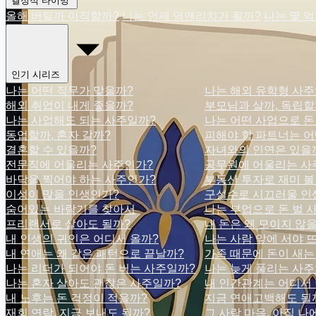
결정적 타이밍
올해 버틸까 이직할까?
나는 언제 영앤리치가 될까?
나는 몇 
인기 시리즈
나는 어떤 직무가 맞을까?
나는 해외 유학형 사주
해외 취업이 내게 좋을까?
부모님과 살까, 독립할
나는 사업해도 되는 사주일까?
나는 어떤 사업으로 돈
동업할까, 혼자 갈까?
피해야 할 파트너는 어
결혼할 수 있을까?
자녀와의 인연은 있을
전문직에 어울리는 사주인가?
공무원에 어울리는 사
바닥을 찍어야 하는 사주인가?
부동산 투자로 재미 볼
이성이 많을 인생인가?
구설수로 시끄러울 인
숨어있는 바람기를 찾아서
나는 부업으로 돈 벌 
프리랜서로 살아도 될까?
내 돈은 왜 모이지 않
내 인생의 귀인은 어디서 올까?
나는 사람 앞에 서야 
내 연애는 왜 같은 패턴으로 끝날까?
가족 때문에 돈이 새는
나는 리더가 되어야 돈 버는 사주일까?
나는 늦게 풀리는 사주
나는 혼자 살아도 괜찮은 사주일까?
내 인간관계는 어디서
내 노후는 돈 걱정이 적을까?
지금 연애고백해도 될
재회 연락, 지금 보내도 될까?
그 사람 마음, 아직 나