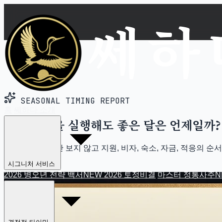
올해 유학 떠나도 될까? 유학 
SEASONAL TIMING REPORT
홈
쎄하다 소개
올해 유학을 실행해도 좋은 달은 언제일까?
떠나는 달 하나만 보지 않고 지원, 비자, 숙소, 자금, 적응의 
니다.
시그니처 서비스
2026 병오년 전략 백서
NEW
2026 토정비결
마스터 정통사주
N