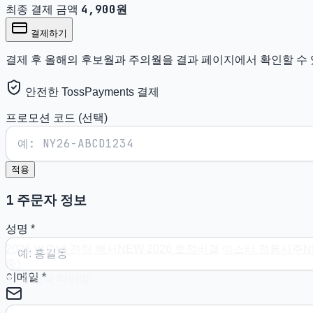
4,900
원
최종 결제 금액
결제하기
결제 후 올해의 후보월과 주의월을 결과 페이지에서 확인할 수 
안전한 TossPayments 결제
프로모션 코드 (선택)
적용
1
주문자 정보
성명
*
2026 병오년 전략 백서
NEW
2026 토정비결
마스터 정통사주
N
중)
이메일
*
결정적 타이밍