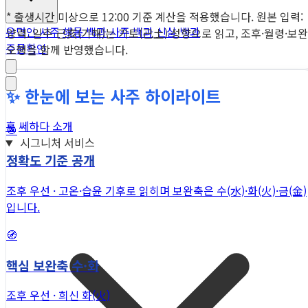
* 출생시간 미상으로 12:00 기준 계산을 적용했습니다. 원본 입력:
유명인 사주
해몽 백과
사주 백과
신살 백과
양력. 일주 己亥(기해)는 기토(己土) 성향으로 읽고, 조후·월령·보완
주문확인
오행을 함께 반영했습니다.
✨ 한눈에 보는 사주 하이라이트
홈
쎄하다 소개
🎯
시그니처 서비스
정확도 기준 공개
조후 우선 · 고온·습윤 기후로 읽히며 보완축은 수(水)·화(火)·금(金)
입니다.
🧭
핵심 보완축 수·화
조후 우선 · 희신 화(火)