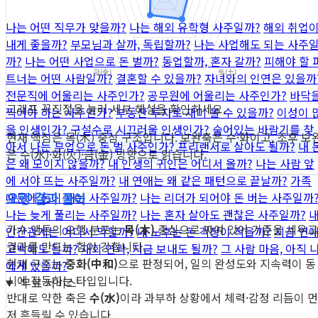
나는 어떤 직무가 맞을까?
나는 해외 유학형 사주일까?
해외 취업
내게 좋을까?
부모님과 살까, 독립할까?
나는 사업해도 되는 사주
까?
나는 어떤 사업으로 돈 벌까?
동업할까, 혼자 갈까?
피해야 할 
트너는 어떤 사람일까?
결혼할 수 있을까?
자녀와의 인연은 있을까
전문직에 어울리는 사주인가?
공무원에 어울리는 사주인가?
바닥
그래프 꼭짓점을 눌러 세부 해설을 확인하세요.
찍어야 하는 사주인가?
부동산 투자로 재미 볼 수 있을까?
이성이 
을 인생인가?
구설수로 시끄러울 인생인가?
숨어있는 바람기를 찾
현재 핵심은 목(木) 중심 구조입니다. 보완축은 수·화이고, 조후 보
아서
나는 부업으로 돈 벌 사주인가?
프리랜서로 살아도 될까?
내 
은 수(水)·화(火)·금(金) 방향으로 읽습니다.
은 왜 모이지 않을까?
내 인생의 귀인은 어디서 올까?
나는 사람 앞
에 서야 뜨는 사주일까?
내 연애는 왜 같은 패턴으로 끝날까?
가족
오행 결과 풀이
때문에 돈이 새는 사주일까?
나는 리더가 되어야 돈 버는 사주일까
나는 늦게 풀리는 사주일까?
나는 혼자 살아도 괜찮은 사주일까?
가수 앤톤의 오행 분포는
목(木)
중심으로 짜여 있어 기준을 세우고
인간관계는 어디서 막힐까?
내 노후는 돈 걱정이 적을까?
지금 연
결과를 만드는 힘이 강합니다.
고백해도 될까?
재회 연락, 지금 보내도 될까?
그 사람 마음, 아직 
현재 구조는
중화(中和)
으로 판정되어, 일의 완성도와 지속력이 동
에게 있을까?
시에 작동하는 타입입니다.
무료 서비스
반대로 약한 축은
수(水)
이라 과부하 상황에서 체력·감정 리듬이 먼
저 흔들릴 수 있습니다.