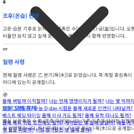
🌡️
조후(온습) 판단
고온·습윤 기후로 읽히며 보완축은 수(水)·화(火)·금(金)입니다. 오
비율만 보지 않고 실제 온도·습도 불균형까지 함께 반영합니다.
🧱
월령 사령
현재 월령 사령은 乙 본기(목(木))로 읽었습니다. 즉 계절 중심축이
어디에 있는지 공개합니다.
🧭
올해 버틸까 이직할까?
나는 언제 영앤리치가 될까?
나는 몇 억까
보완 오행 공개
모을 그릇일까?
수능 D-day 시험운
올해 새로운 인연이 나타날까?
베스트 웨딩 타이밍
올해 이사 가도 될까?
올해 유학 떠나도 될까?
핵심 보완축은 수·화 (조후 우선)입니다. 기존 기준과 달라진 지점
올해 해외 취업 도전해도 될까?
계약운은 몇 월에 열릴까?
재물·계
지 반영했습니다. 희신은 화(火), 기신은 토(土)·목(木)으로 공개합
몇 월을 피할까?
시험 합격운은 몇 월에 올까?