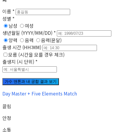
이름
*
성별
*
남성
여성
생년월일 (YYYY/MM/DD)
*
양력
음력
음력(윤달)
출생 시간 (HH:MM)
모름 (시간을 모를 경우 체크)
출생지 (시 단위)
*
가수 앤톤과 내 궁합 결과 보기
Day Master + Five Elements Match
끌림
안정
소통