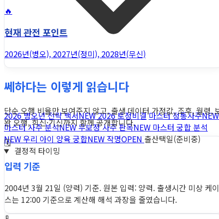
🔥
현재 관전 포인트
2026년(병오), 2027년(정미), 2028년(무신)
쎄하다는 이렇게 읽습니다
단순 오행 비율만 보여주지 않고, 출생 데이터 가정값, 조후, 월령, 
2026 병오년 전략 백서
NEW
2026 토정비결
마스터 정통사주
NEW
완 오행, 희신·기신까지 함께 공개합니다.
마스터 사주 분석
NEW
무보정 사주 판독
NEW
마스터 궁합 분석
NEW
우리 아이 양육 궁합
NEW
작명
OPEN
출산택일(준비중)
🗓️
결정적 타이밍
입력 기준
2004년 3월 21일 (양력) 기준. 원본 입력: 양력. 출생시간 미상 케
스는 12:00 기준으로 계산해 해석 과장을 줄였습니다.