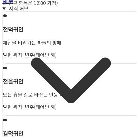
NEW
련 일부 항목은 12:00 가정)
지식 허브
👑
천덕귀인
재난을 비켜가는 하늘의 방패
발현 위치: 년주(태어난 해)
👑
천을귀인
모든 흉을 길로 바꾸는 만능 치트키
발현 위치: 년주(태어난 해)
👑
월덕귀인