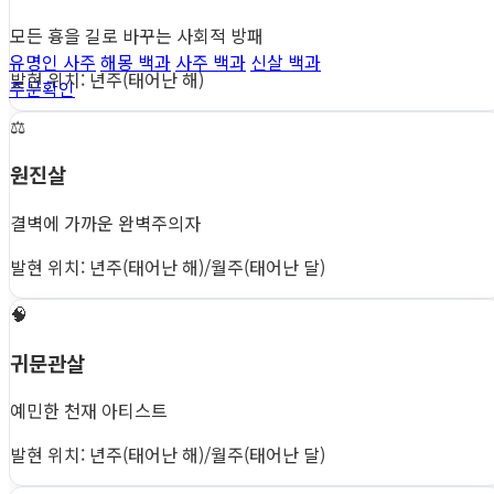
모든 흉을 길로 바꾸는 사회적 방패
유명인 사주
해몽 백과
사주 백과
신살 백과
발현 위치: 년주(태어난 해)
주문확인
⚖️
원진살
결벽에 가까운 완벽주의자
발현 위치: 년주(태어난 해)/월주(태어난 달)
🧠
귀문관살
예민한 천재 아티스트
발현 위치: 년주(태어난 해)/월주(태어난 달)