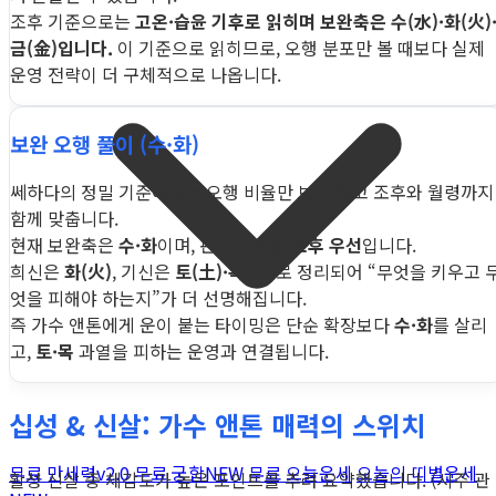
조후 기준으로는
고온·습윤 기후로 읽히며 보완축은 수(水)·화(火)
금(金)입니다.
이 기준으로 읽히므로, 오행 분포만 볼 때보다 실제
운영 전략이 더 구체적으로 나옵니다.
보완 오행 풀이 (수·화)
쎄하다의 정밀 기준에서는 오행 비율만 보지 않고 조후와 월령까지
함께 맞춥니다.
현재 보완축은
수·화
이며, 판단 소스는
조후 우선
입니다.
희신은
화(火)
, 기신은
토(土)·목(木)
로 정리되어 “무엇을 키우고 
엇을 피해야 하는지”가 더 선명해집니다.
즉 가수 앤톤에게 운이 붙는 타이밍은 단순 확장보다
수·화
를 살리
고,
토·목
과열을 피하는 운영과 연결됩니다.
십성 & 신살: 가수 앤톤 매력의 스위치
무료 만세력
v2.0
무료 궁합
NEW
무료 오늘운세
오늘의 띠별운세
활성 신살 중 체감도가 높은 포인트를 추려 요약했습니다. (시주 관