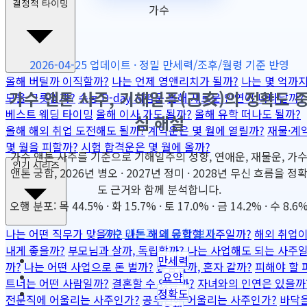
결정적 타이밍
가수
2026-04-25 업데이트 · 정밀 만세력/조후/월령 기준 반영
올해 버틸까 이직할까?
나는 언제 영앤리치가 될까?
나는 몇 억까
가수 앤톤 사주, 기해일주(己亥)의 정확도 
모을 그릇일까?
수능 D-day 시험운
올해 새로운 인연이 나타날까?
베스트 웨딩 타이밍
올해 이사 가도 될까?
올해 유학 떠나도 될까?
심 해설
올해 해외 취업 도전해도 될까?
계약운은 몇 월에 열릴까?
재물·계
몇 월을 피할까?
시험 합격운은 몇 월에 올까?
가수 앤톤 사주를 기준으로 기해일주의 성향, 연애운, 재물운, 가
인기 시리즈
앤톤 궁합, 2026년 병오 · 2027년 정미 · 2028년 무신 흐름을 정
도 근거와 함께 분석합니다.
오행 분포: 목 44.5% · 화 15.7% · 토 17.0% · 금 14.2% · 수 8.6
가수 앤톤과 내 궁합 보기
나는 어떤 직무가 맞을까?
나는 해외 유학형 사주일까?
해외 취업
내게 좋을까?
부모님과 살까, 독립할까?
나는 사업해도 되는 사주
만세력
까?
나는 어떤 사업으로 돈 벌까?
동업할까, 혼자 갈까?
피해야 할 
요약
트너는 어떤 사람일까?
결혼할 수 있을까?
자녀와의 인연은 있을까
정확도
전문직에 어울리는 사주인가?
공무원에 어울리는 사주인가?
바닥