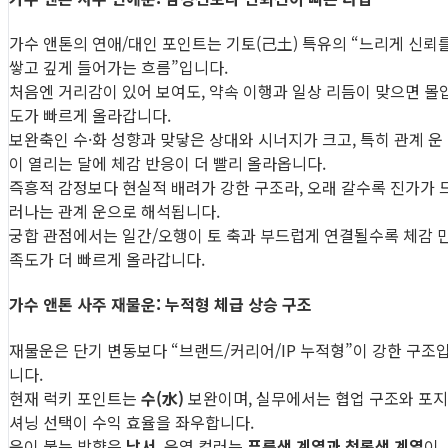
가수 앤톤의 연애/대인 포인트는 기토(己土) 특유의 “느리게 신뢰
쌓고 깊게 들어가는 흐름”입니다.
처음엔 거리감이 있어 보여도, 약속 이행과 일상 리듬이 맞으면 몰
도가 빠르게 올라갑니다.
보완축인 수·화 성향과 맞닿은 상대와 시너지가 크고, 특히 관계 운
이 열리는 달에 체감 반응이 더 빨리 올라옵니다.
즉흥적 감정보다 현실적 배려가 강한 구조라, 오래 갈수록 진가가 
러나는 관계 운으로 해석됩니다.
궁합 관점에서는 일간/오행이 토 축과 부드럽게 연결될수록 체감 
족도가 더 빠르게 올라갑니다.
가수 앤톤 사주 재물운: 누적형 체급 상승 구조
재물운은 단기 변동보다 “브랜드/커리어/IP 누적형”이 강한 구조
니다.
현재 럭키 포인트는
수(水)
보완이며, 실무에서는 협업 구조와 포지
셔닝 선택이 수익 효율을 좌우합니다.
운이 붙는 방향은
남서
, 운영 컬러는
푸른색 계열과 청록색 계열
이