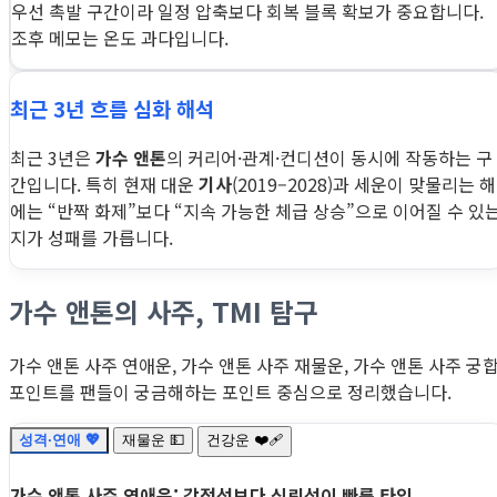
우선 촉발 구간이라 일정 압축보다 회복 블록 확보가 중요합니다.
조후 메모는 온도 과다입니다.
최근 3년 흐름 심화 해석
최근 3년은
가수 앤톤
의 커리어·관계·컨디션이 동시에 작동하는 구
간입니다. 특히 현재 대운
기사
(2019–2028)과 세운이 맞물리는 해
에는 “반짝 화제”보다 “지속 가능한 체급 상승”으로 이어질 수 있
지가 성패를 가릅니다.
가수 앤톤의 사주, TMI 탐구
가수 앤톤 사주 연애운, 가수 앤톤 사주 재물운, 가수 앤톤 사주 궁
포인트를 팬들이 궁금해하는 포인트 중심으로 정리했습니다.
성격·연애 💖
재물운 💵
건강운 ❤️‍🩹
가수 앤톤 사주 연애운: 감정선보다 신뢰선이 빠른 타입