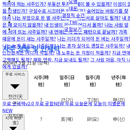
오행
찍어야 하는 사주인가?
부동산 투자로 재미 볼 수 있을까?
이성이 
대운
을 인생인가?
구설수로 시끄러울 인생인가?
숨어있는 바람기를 찾
결정적 순간
아서
나는 부업으로 돈 벌 사주인가?
프리랜서로 살아도 될까?
내 
TMI
은 왜 모이지 않을까?
내 인생의 귀인은 어디서 올까?
나는 사람 앞
궁합보기
에 서야 뜨는 사주일까?
내 연애는 왜 같은 패턴으로 끝날까?
가족
때문에 돈이 새는 사주일까?
나는 리더가 되어야 돈 버는 사주일까
나는 늦게 풀리는 사주일까?
나는 혼자 살아도 괜찮은 사주일까?
사주 정보 및 만세력
인간관계는 어디서 막힐까?
내 노후는 돈 걱정이 적을까?
지금 연
고백해도 될까?
재회 연락, 지금 보내도 될까?
그 사람 마음, 아직 
2004년 3월 21일 (양력)
에게 있을까?
무료 서비스
시주
(時
일주
(日
월주
(月
년주
(年
柱)
柱)
柱)
柱)
천간
(天
?
己
(기)
丁
(정)
甲
(갑)
干)
무료 만세력
v2.0
무료 궁합
NEW
무료 오늘운세
오늘의 띠별운세
NEW
지지
(地
?
亥
(해)
卯
(묘)
申
(신)
지식 허브
支)