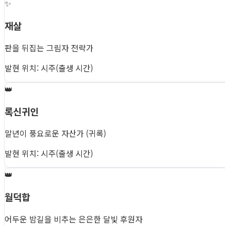
✨
재살
판을 뒤집는 그림자 전략가
발현 위치: 시주(출생 시간)
👑
록신귀인
말년이 풍요로운 자산가 (귀록)
발현 위치: 시주(출생 시간)
👑
월덕합
어두운 밤길을 비추는 은은한 달빛 후원자