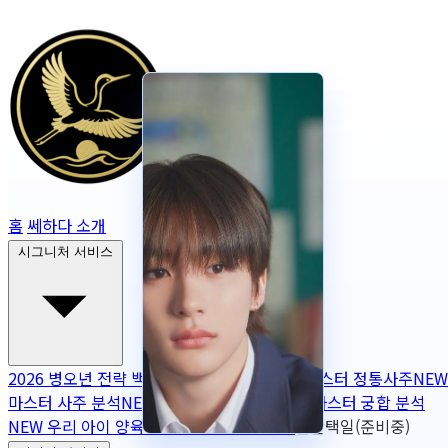
홈
쎄하다 소개
시그니처 서비스
2026 병오년 전략 백서
NEW
2026 토정비결
마스터 정통사주
NEW
마스터 사주 분석
NEW
무보정 사주 판독
NEW
마스터 궁합 분석
NEW
우리 아이 양육 궁합
NEW
작명
OPEN
출산택일(준비중)