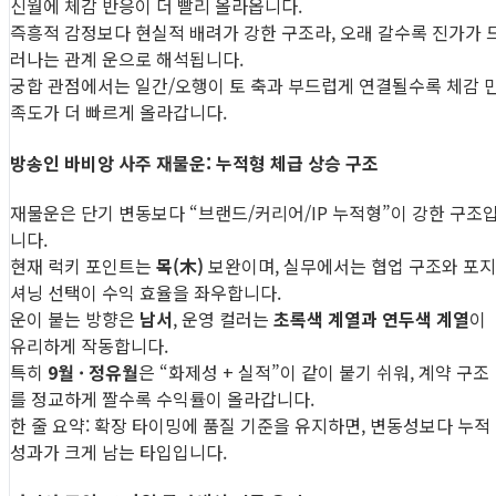
신월에 체감 반응이 더 빨리 올라옵니다.
즉흥적 감정보다 현실적 배려가 강한 구조라, 오래 갈수록 진가가 
러나는 관계 운으로 해석됩니다.
궁합 관점에서는 일간/오행이 토 축과 부드럽게 연결될수록 체감 
족도가 더 빠르게 올라갑니다.
방송인 바비앙 사주 재물운: 누적형 체급 상승 구조
재물운은 단기 변동보다 “브랜드/커리어/IP 누적형”이 강한 구조
니다.
현재 럭키 포인트는
목(木)
보완이며, 실무에서는 협업 구조와 포지
셔닝 선택이 수익 효율을 좌우합니다.
운이 붙는 방향은
남서
, 운영 컬러는
초록색 계열과 연두색 계열
이
유리하게 작동합니다.
특히
9월 · 정유월
은 “화제성 + 실적”이 같이 붙기 쉬워, 계약 구조
를 정교하게 짤수록 수익률이 올라갑니다.
한 줄 요약: 확장 타이밍에 품질 기준을 유지하면, 변동성보다 누적
성과가 크게 남는 타입입니다.