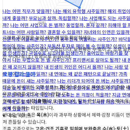
나는 어떤 직무가 맞을까?
나는 해외 유학형 사주일까?
해외 취업
내게 좋을까?
부모님과 살까, 독립할까?
나는 사업해도 되는 사주
까?
나는 어떤 사업으로 돈 벌까?
동업할까, 혼자 갈까?
피해야 할 
트너는 어떤 사람일까?
결혼할 수 있을까?
자녀와의 인연은 있을까
그래프 꼭짓점을 눌러 세부 해설을 확인하세요.
전문직에 어울리는 사주인가?
공무원에 어울리는 사주인가?
바닥
찍어야 하는 사주인가?
부동산 투자로 재미 볼 수 있을까?
이성이 
현재 핵심은 화(火) 중심 구조입니다. 보완축은 수·토이고, 조후 보
을 인생인가?
구설수로 시끄러울 인생인가?
숨어있는 바람기를 찾
은 수(水)·토(土) 방향으로 읽습니다.
아서
나는 부업으로 돈 벌 사주인가?
프리랜서로 살아도 될까?
내 
은 왜 모이지 않을까?
내 인생의 귀인은 어디서 올까?
나는 사람 앞
오행 결과 풀이
에 서야 뜨는 사주일까?
내 연애는 왜 같은 패턴으로 끝날까?
가족
때문에 돈이 새는 사주일까?
나는 리더가 되어야 돈 버는 사주일까
방송인 바비앙의 오행 분포는
화(火)
중심으로 짜여 있어 기준을 세
나는 늦게 풀리는 사주일까?
나는 혼자 살아도 괜찮은 사주일까?
우고 결과를 만드는 힘이 강합니다.
인간관계는 어디서 막힐까?
내 노후는 돈 걱정이 적을까?
지금 연
현재 구조는
신강(身强)
으로 판정되어, 일의 완성도와 지속력이 동
고백해도 될까?
재회 연락, 지금 보내도 될까?
그 사람 마음, 아직 
시에 작동하는 타입입니다.
에게 있을까?
반대로 약한 축은
목(木)
이라 과부하 상황에서 체력·감정 리듬이 먼
무료 서비스
저 흔들릴 수 있습니다.
조후 기준으로는
고온·건조 기후로 읽히며 보완축은 수(水)·토(土)