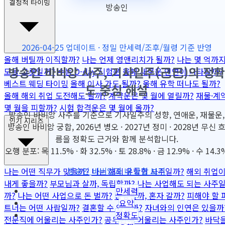
결정적 타이밍
방송인
2026-04-25 업데이트 · 정밀 만세력/조후/월령 기준 반영
올해 버틸까 이직할까?
나는 언제 영앤리치가 될까?
나는 몇 억까
방송인 바비앙 사주, 기사일주(己巳)의 정확
모을 그릇일까?
수능 D-day 시험운
올해 새로운 인연이 나타날까?
베스트 웨딩 타이밍
올해 이사 가도 될까?
올해 유학 떠나도 될까?
도 중심 해설
올해 해외 취업 도전해도 될까?
계약운은 몇 월에 열릴까?
재물·계
몇 월을 피할까?
시험 합격운은 몇 월에 올까?
방송인 바비앙 사주를 기준으로 기사일주의 성향, 연애운, 재물운,
인기 시리즈
방송인 바비앙 궁합, 2026년 병오 · 2027년 정미 · 2028년 무신 
름을 정확도 근거와 함께 분석합니다.
오행 분포: 목 11.5% · 화 32.5% · 토 28.8% · 금 12.9% · 수 14.3
방송인 바비앙과 내 궁합 보기
나는 어떤 직무가 맞을까?
나는 해외 유학형 사주일까?
해외 취업
내게 좋을까?
부모님과 살까, 독립할까?
나는 사업해도 되는 사주
만세력
까?
나는 어떤 사업으로 돈 벌까?
동업할까, 혼자 갈까?
피해야 할 
요약
트너는 어떤 사람일까?
결혼할 수 있을까?
자녀와의 인연은 있을까
정확도
전문직에 어울리는 사주인가?
공무원에 어울리는 사주인가?
바닥