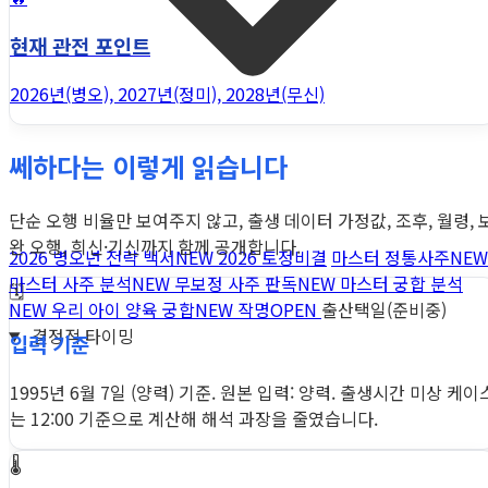
현재 관전 포인트
2026년(병오), 2027년(정미), 2028년(무신)
쎄하다는 이렇게 읽습니다
단순 오행 비율만 보여주지 않고, 출생 데이터 가정값, 조후, 월령, 
완 오행, 희신·기신까지 함께 공개합니다.
2026 병오년 전략 백서
NEW
2026 토정비결
마스터 정통사주
NEW
마스터 사주 분석
NEW
무보정 사주 판독
NEW
마스터 궁합 분석
🗓️
NEW
우리 아이 양육 궁합
NEW
작명
OPEN
출산택일(준비중)
결정적 타이밍
입력 기준
1995년 6월 7일 (양력) 기준. 원본 입력: 양력. 출생시간 미상 케이
는 12:00 기준으로 계산해 해석 과장을 줄였습니다.
🌡️