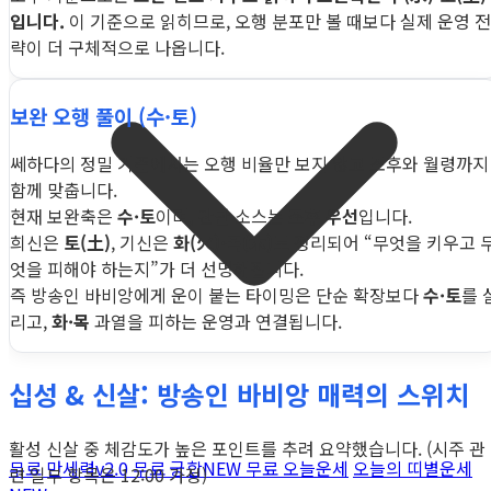
입니다.
이 기준으로 읽히므로, 오행 분포만 볼 때보다 실제 운영 전
략이 더 구체적으로 나옵니다.
보완 오행 풀이 (수·토)
쎄하다의 정밀 기준에서는 오행 비율만 보지 않고 조후와 월령까지
함께 맞춥니다.
현재 보완축은
수·토
이며, 판단 소스는
조후 우선
입니다.
희신은
토(土)
, 기신은
화(火)·목(木)
로 정리되어 “무엇을 키우고 
엇을 피해야 하는지”가 더 선명해집니다.
즉 방송인 바비앙에게 운이 붙는 타이밍은 단순 확장보다
수·토
를 
리고,
화·목
과열을 피하는 운영과 연결됩니다.
십성 & 신살: 방송인 바비앙 매력의 스위치
활성 신살 중 체감도가 높은 포인트를 추려 요약했습니다. (시주 관
무료 만세력
v2.0
무료 궁합
NEW
무료 오늘운세
오늘의 띠별운세
련 일부 항목은 12:00 가정)