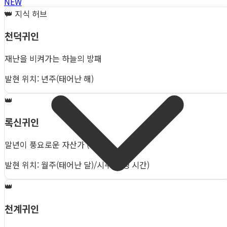
NEW
👑
지식 허브
천덕귀인
재난을 비켜가는 하늘의 방패
발현 위치: 년주(태어난 해)
👑
록신귀인
말년이 풍요로운 자산가 (귀록)
발현 위치: 월주(태어난 달)/시주(출생 시간)
👑
천계귀인