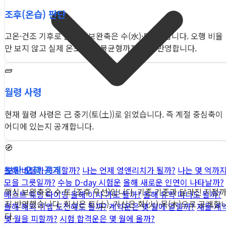
조후(온습) 판단
고온·건조 기후로 읽히며 보완축은 수(水)·토(土)입니다. 오행 비율
만 보지 않고 실제 온도·습도 불균형까지 함께 반영합니다.
🧱
월령 사령
현재 월령 사령은 己 중기(토(土))로 읽었습니다. 즉 계절 중심축이
어디에 있는지 공개합니다.
🧭
보완 오행 공개
올해 버틸까 이직할까?
나는 언제 영앤리치가 될까?
나는 몇 억까
모을 그릇일까?
수능 D-day 시험운
올해 새로운 인연이 나타날까?
핵심 보완축은 수·토 (조후 우선)입니다. 기존 기준과 달라진 지점
베스트 웨딩 타이밍
올해 이사 가도 될까?
올해 유학 떠나도 될까?
지 반영했습니다. 희신은 토(土), 기신은 화(火)·목(木)으로 공개합
올해 해외 취업 도전해도 될까?
계약운은 몇 월에 열릴까?
재물·계
다.
몇 월을 피할까?
시험 합격운은 몇 월에 올까?