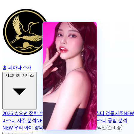
홈
쎄하다 소개
시그니처 서비스
2026 병오년 전략 백서
NEW
2026 토정비결
마스터 정통사주
NEW
마스터 사주 분석
NEW
무보정 사주 판독
NEW
마스터 궁합 분석
NEW
우리 아이 양육 궁합
NEW
작명
OPEN
출산택일(준비중)