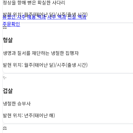
정상을 향해 뻗은 확실한 사다리
발현 위치: 월주(태어난 달)/시주(출생 시간)
유명인 사주
해몽 백과
사주 백과
신살 백과
주문확인
⚖️
형살
생명과 질서를 재단하는 냉철한 집행자
발현 위치: 월주(태어난 달)/시주(출생 시간)
✨
겁살
냉철한 승부사
발현 위치: 년주(태어난 해)
⚖️