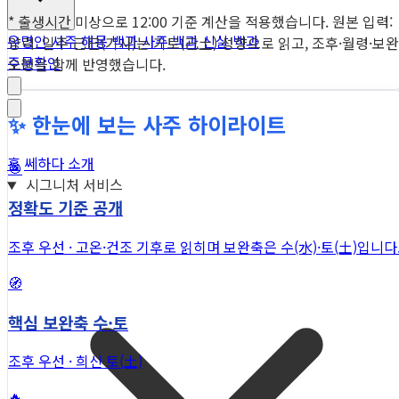
* 출생시간 미상으로 12:00 기준 계산을 적용했습니다. 원본 입력:
유명인 사주
해몽 백과
사주 백과
신살 백과
양력. 일주 己巳(기사)는 기토(己土) 성향으로 읽고, 조후·월령·보완
주문확인
오행을 함께 반영했습니다.
✨ 한눈에 보는 사주 하이라이트
홈
쎄하다 소개
🎯
시그니처 서비스
정확도 기준 공개
조후 우선 · 고온·건조 기후로 읽히며 보완축은 수(水)·토(土)입니다
🧭
핵심 보완축 수·토
조후 우선 · 희신 토(土)
🔥