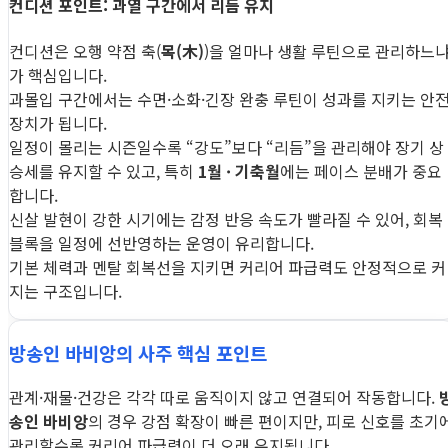
컨디션 포인트: 과열 구간에서 리듬 유지
컨디션은 오행 약점 축(
목(木)
)을 얼마나 생활 루틴으로 관리하느
가 핵심입니다.
과몰입 구간에서는 수면·소화·긴장 완충 루틴이 성과를 지키는 안
장치가 됩니다.
일정이 몰리는 시즌일수록 “강도”보다 “리듬”을 관리해야 장기 상
승세를 유지할 수 있고, 특히
1월 · 기축월
에는 페이스 분배가 중요
합니다.
신살 발현이 강한 시기에는 감정 반응 속도가 빨라질 수 있어, 회복
블록을 일정에 선반영하는 운영이 유리합니다.
기본 체력과 멘탈 회복선을 지키면 커리어 파급력도 안정적으로 커
지는 구조입니다.
방송인 바비앙의 사주 핵심 포인트
관계·재물·건강은 각각 따로 움직이지 않고 연결되어 작동합니다.
송인 바비앙
의 경우 강점 확장이 빠른 편이지만, 피로 신호를 초기
관리할수록 커리어 파급력이 더 오래 유지됩니다.