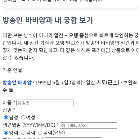
방송인 바비앙과 내 궁합 보기
띠만 보는 방식이 아니라
일간 + 오행 중심
으로 빠르게 확인하는 궁
합입니다. 내 일간 기질과 오행 밸런스가 방송인 바비앙의 일간과 
떻게 맞는지 먼저 확인하고, 더 깊은 해석은 프리미엄 상품으로 이
갈 수 있습니다.
기준 인물
방송인 바비앙
· 1995년 6월 7일 (양력) · 일간
기토(己土)
· 보완축
수·토
이름
*
성별
*
남성
여성
생년월일 (YYYY/MM/DD)
*
양력
음력
음력(윤달)