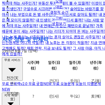
오행
찍어야 하는 사주인가?
부동산 투자로 재미 볼 수 있을까?
이성이 
대운
을 인생인가?
구설수로 시끄러울 인생인가?
숨어있는 바람기를 찾
결정적 순간
아서
나는 부업으로 돈 벌 사주인가?
프리랜서로 살아도 될까?
내 
TMI
은 왜 모이지 않을까?
내 인생의 귀인은 어디서 올까?
나는 사람 앞
궁합보기
에 서야 뜨는 사주일까?
내 연애는 왜 같은 패턴으로 끝날까?
가족
때문에 돈이 새는 사주일까?
나는 리더가 되어야 돈 버는 사주일까
나는 늦게 풀리는 사주일까?
나는 혼자 살아도 괜찮은 사주일까?
사주 정보 및 만세력
인간관계는 어디서 막힐까?
내 노후는 돈 걱정이 적을까?
지금 연
고백해도 될까?
재회 연락, 지금 보내도 될까?
그 사람 마음, 아직 
1995년 6월 7일 (양력)
에게 있을까?
무료 서비스
시주
(時
일주
(日
월주
(月
년주
(年
柱)
柱)
柱)
柱)
천간
(天
?
己
(기)
壬
(임)
乙
(을)
干)
무료 만세력
v2.0
무료 궁합
NEW
무료 오늘운세
오늘의 띠별운세
NEW
지지
(地
?
巳
(사)
午
(오)
亥
(해)
지식 허브
支)