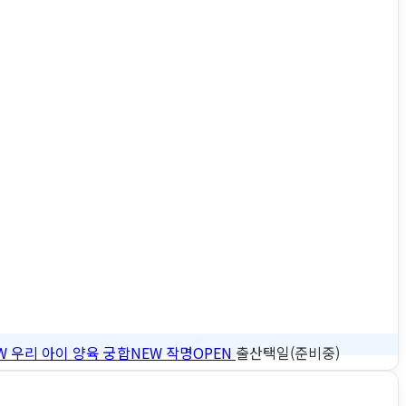
W
우리 아이 양육 궁합
NEW
작명
OPEN
출산택일(준비중)