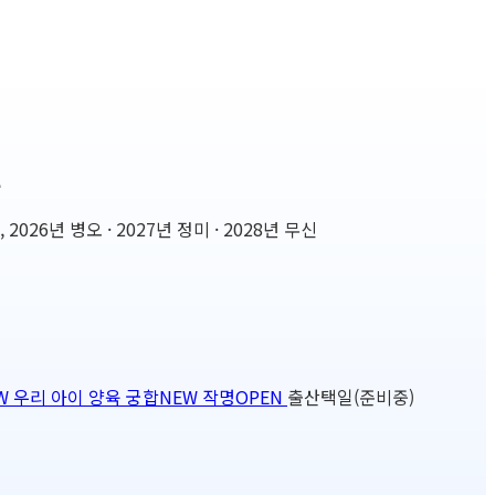
설
6년 병오 · 2027년 정미 · 2028년 무신
W
우리 아이 양육 궁합
NEW
작명
OPEN
출산택일(준비중)