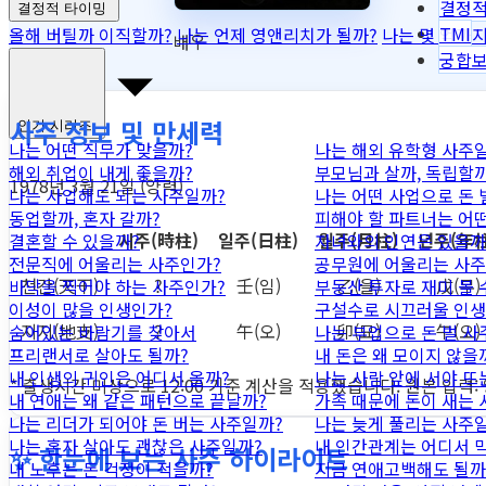
결정적
결정적 타이밍
TMI
올해 버틸까 이직할까?
나는 언제 영앤리치가 될까?
나는 몇 억까지
배우
궁합
사주 정보 및 만세력
인기 시리즈
나는 어떤 직무가 맞을까?
나는 해외 유학형 사주
해외 취업이 내게 좋을까?
부모님과 살까, 독립할까
1978년 3월 21일 (양력)
나는 사업해도 되는 사주일까?
나는 어떤 사업으로 돈 
동업할까, 혼자 갈까?
피해야 할 파트너는 어
시주
(時柱)
일주
(日柱)
월주
(月柱)
년주
(年柱
결혼할 수 있을까?
자녀와의 인연은 있을까
전문직에 어울리는 사주인가?
공무원에 어울리는 사주
천간
(天干)
?
壬
(임)
乙
(을)
戊
(무)
바닥을 찍어야 하는 사주인가?
부동산 투자로 재미 볼 
이성이 많을 인생인가?
구설수로 시끄러울 인생
지지
(地支)
?
午
(오)
卯
(묘)
午
(오)
숨어있는 바람기를 찾아서
나는 부업으로 돈 벌 사
프리랜서로 살아도 될까?
내 돈은 왜 모이지 않을
내 인생의 귀인은 어디서 올까?
나는 사람 앞에 서야 뜨
* 출생시간 미상으로 12:00 기준 계산을 적용했습니다. 원본 입력:
내 연애는 왜 같은 패턴으로 끝날까?
가족 때문에 돈이 새는
나는 리더가 되어야 돈 버는 사주일까?
나는 늦게 풀리는 사주
나는 혼자 살아도 괜찮은 사주일까?
내 인간관계는 어디서 
✨ 한눈에 보는 사주 하이라이트
내 노후는 돈 걱정이 적을까?
지금 연애고백해도 될까