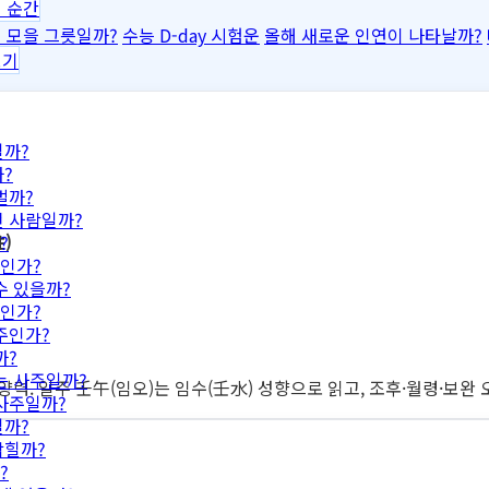
 순간
 모을 그릇일까?
수능 D-day 시험운
올해 새로운 인연이 나타날까?
보기
일까?
?
벌까?
떤 사람일까?
)
?
인가?
수 있을까?
인가?
주인가?
까?
는 사주일까?
 양력. 일주 壬午(임오)는 임수(壬水) 성향으로 읽고, 조후·월령·보
 사주일까?
일까?
막힐까?
?