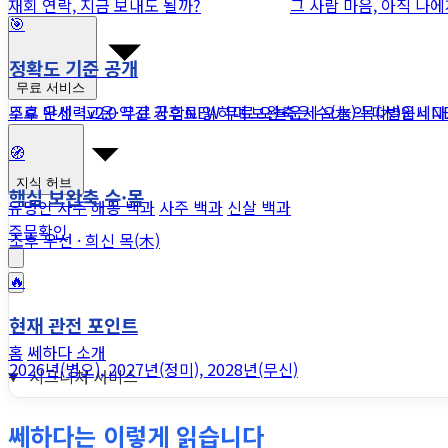
재회 연락, 지금 보내도 될까?
그 사람 마음, 아직 나
🎯
정확도 기준 공개
무료 서비스
조후 우선 · 고온·약건 기후로 읽히며 보완축은 수(水)·목(木)입니다
무료 만세력
v2.0
무료 궁합
NEW
무료 오늘운세
오늘의 띠별운세
N
🧭
지식 허브
핵심 보완축 수·목
유명인 사주
해몽 백과
사주 백과
신살 백과
주문확인
조후 우선 · 희신 목(木)
🔥
현재 관전 포인트
홈
쎄하다 소개
2026년(병오), 2027년(정미), 2028년(무신)
시그니처 서비스
쎄하다는 이렇게 읽습니다