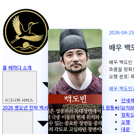
2026-04
배우 백
배우 백도빈 
홈
쎄하다 소개
흐름을 정확
오행 분포: 목 4
배우 백도빈
만세
시그니처 서비스
요약
2026 병오년 전략 백서
NEW
2026 토정비결
마스터 정통사주
NEW
정확
오행
대운