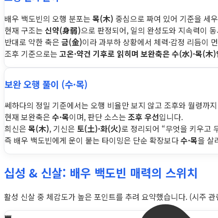
배우 백도빈의 오행 분포는
목(木)
중심으로 짜여 있어 기준을 세우
현재 구조는
신약(身弱)
으로 판정되어, 일의 완성도와 지속력이 
반대로 약한 축은
금(金)
이라 과부하 상황에서 체력·감정 리듬이 먼
조후 기준으로는
고온·약건 기후로 읽히며 보완축은 수(水)·목(木)
보완 오행 풀이 (수·목)
쎄하다의 정밀 기준에서는 오행 비율만 보지 않고 조후와 월령까지
현재 보완축은
수·목
이며, 판단 소스는
조후 우선
입니다.
희신은
목(木)
, 기신은
토(土)·화(火)
로 정리되어 “무엇을 키우고 
즉 배우 백도빈에게 운이 붙는 타이밍은 단순 확장보다
수·목
을 살
십성 & 신살: 배우 백도빈 매력의 스위치
활성 신살 중 체감도가 높은 포인트를 추려 요약했습니다. (시주 관련 
👑