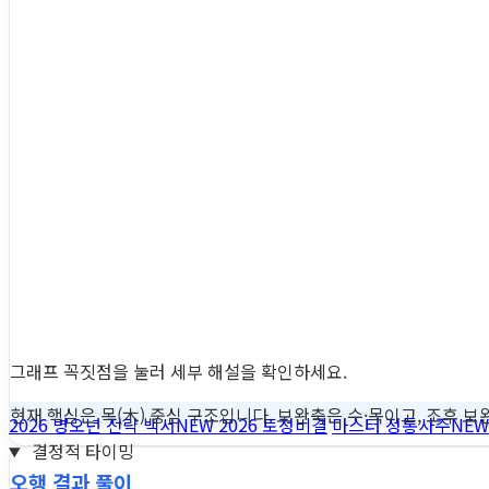
그래프 꼭짓점을 눌러 세부 해설을 확인하세요.
현재 핵심은 목(木) 중심 구조입니다. 보완축은 수·목이고, 조후 보완
2026 병오년 전략 백서
NEW
2026 토정비결
마스터 정통사주
NEW
결정적 타이밍
오행 결과 풀이