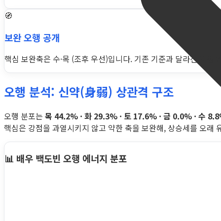
🧭
보완 오행 공개
핵심 보완축은 수·목 (조후 우선)입니다. 기존 기준과 달라진 지점까
오행 분석: 신약(身弱) 상관격 구조
오행 분포는
목 44.2% · 화 29.3% · 토 17.6% · 금 0.0% · 수 8.
핵심은 강점을 과열시키지 않고 약한 축을 보완해, 상승세를 오래 
📊 배우 백도빈 오행 에너지 분포