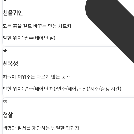
천을귀인
모든 흉을 길로 바꾸는 만능 치트키
발현 위치: 월주(태어난 달)
👑
천복성
하늘이 채워주는 마르지 않는 곳간
발현 위치: 년주(태어난 해)/일주(태어난 날)/시주(출생 시간)
⚖️
형살
생명과 질서를 재단하는 냉철한 집행자