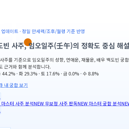
-25 업데이트 · 정밀 만세력/조후/월령 기준 반영
도빈 사주, 임오일주(壬午)의 정확도 중심 해
사주를 기준으로 임오일주의 성향, 연애운, 재물운, 배우 백도빈 궁합, 202
도 근거와 함께 분석합니다.
4.2% · 화 29.3% · 토 17.6% · 금 0.0% · 수 8.8%
과 내 궁합 보기
력
마스터 사주 분석
NEW
무보정 사주 판독
NEW
마스터 궁합 분석
NE
도