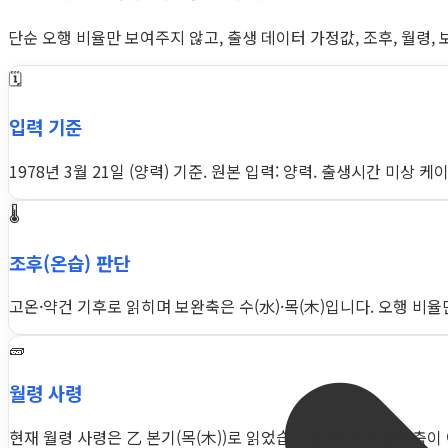
단순 오행 비율만 보여주지 않고, 출생 데이터 가정값, 조후, 월령,
🗓️
입력 기준
1978년 3월 21일 (양력) 기준. 원본 입력: 양력. 출생시간 미상
🌡️
조후(온습) 판단
고온·약건 기후로 읽히며 보완축은 수(水)·목(木)입니다. 오행 비
🧱
월령 사령
현재 월령 사령은 乙 본기(목(木))로 읽었습니다. 즉 계절 중심축