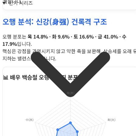
개합니다.
인기 시리즈
오행 분석: 신강(身强) 건록격 구조
오행 분포는
목 14.8% · 화 9.6% · 토 16.6% · 금 41.0% · 수
17.9%
입니다.
핵심은 강점을 과열시키지 않고 약한 축을 보완해, 상승세를 오래 
지하는 밸런스 운영입니다.
📊 배우 백승철 오행 에너지 분포