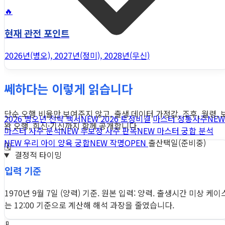
🔥
현재 관전 포인트
2026년(병오), 2027년(정미), 2028년(무신)
쎄하다는 이렇게 읽습니다
단순 오행 비율만 보여주지 않고, 출생 데이터 가정값, 조후, 월령, 
2026 병오년 전략 백서
NEW
2026 토정비결
마스터 정통사주
NEW
완 오행, 희신·기신까지 함께 공개합니다.
마스터 사주 분석
NEW
무보정 사주 판독
NEW
마스터 궁합 분석
NEW
우리 아이 양육 궁합
NEW
작명
OPEN
출산택일(준비중)
🗓️
결정적 타이밍
입력 기준
1970년 9월 7일 (양력) 기준. 원본 입력: 양력. 출생시간 미상 케이
는 12:00 기준으로 계산해 해석 과장을 줄였습니다.