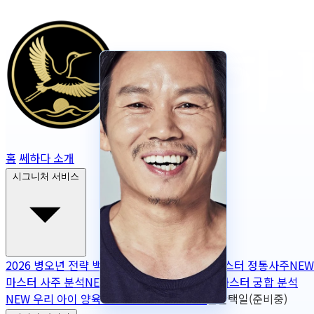
홈
쎄하다 소개
시그니처 서비스
2026 병오년 전략 백서
NEW
2026 토정비결
마스터 정통사주
NEW
마스터 사주 분석
NEW
무보정 사주 판독
NEW
마스터 궁합 분석
NEW
우리 아이 양육 궁합
NEW
작명
OPEN
출산택일(준비중)