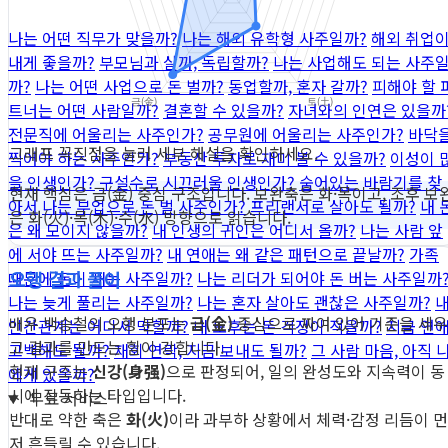
나는 어떤 직무가 맞을까?
나는 해외 유학형 사주일까?
해외 취업
내게 좋을까?
부모님과 살까, 독립할까?
나는 사업해도 되는 사주
까?
나는 어떤 사업으로 돈 벌까?
동업할까, 혼자 갈까?
피해야 할 
트너는 어떤 사람일까?
결혼할 수 있을까?
자녀와의 인연은 있을까
전문직에 어울리는 사주인가?
공무원에 어울리는 사주인가?
바닥
그래프 꼭짓점을 눌러 세부 해설을 확인하세요.
찍어야 하는 사주인가?
부동산 투자로 재미 볼 수 있을까?
이성이 
을 인생인가?
구설수로 시끄러울 인생인가?
숨어있는 바람기를 찾
현재 핵심은 금(金) 중심 구조입니다. 보완축은 화·목이고, 조후 보
아서
나는 부업으로 돈 벌 사주인가?
프리랜서로 살아도 될까?
내 
은 화(火)·목(木)·수(水) 방향으로 읽습니다.
은 왜 모이지 않을까?
내 인생의 귀인은 어디서 올까?
나는 사람 앞
에 서야 뜨는 사주일까?
내 연애는 왜 같은 패턴으로 끝날까?
가족
오행 결과 풀이
때문에 돈이 새는 사주일까?
나는 리더가 되어야 돈 버는 사주일까
나는 늦게 풀리는 사주일까?
나는 혼자 살아도 괜찮은 사주일까?
배우 백승철의 오행 분포는
금(金)
중심으로 짜여 있어 기준을 세우
인간관계는 어디서 막힐까?
내 노후는 돈 걱정이 적을까?
지금 연
고 결과를 만드는 힘이 강합니다.
고백해도 될까?
재회 연락, 지금 보내도 될까?
그 사람 마음, 아직 
현재 구조는
신강(身强)
으로 판정되어, 일의 완성도와 지속력이 동
에게 있을까?
시에 작동하는 타입입니다.
무료 서비스
반대로 약한 축은
화(火)
이라 과부하 상황에서 체력·감정 리듬이 먼
저 흔들릴 수 있습니다.