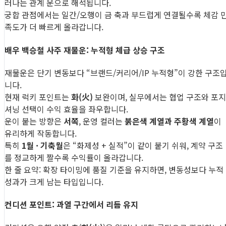
러나는 관계 운으로 해석됩니다.
궁합 관점에서는 일간/오행이 금 축과 부드럽게 연결될수록 체감 
족도가 더 빠르게 올라갑니다.
배우 백승철 사주 재물운: 누적형 체급 상승 구조
재물운은 단기 변동보다 “브랜드/커리어/IP 누적형”이 강한 구조
니다.
현재 럭키 포인트는
화(火)
보완이며, 실무에서는 협업 구조와 포지
셔닝 선택이 수익 효율을 좌우합니다.
운이 붙는 방향은
서쪽
, 운영 컬러는
붉은색 계열과 주황색 계열
이
유리하게 작동합니다.
특히
1월 · 기축월
은 “화제성 + 실적”이 같이 붙기 쉬워, 계약 구조
를 정교하게 짤수록 수익률이 올라갑니다.
한 줄 요약: 확장 타이밍에 품질 기준을 유지하면, 변동성보다 누적
성과가 크게 남는 타입입니다.
컨디션 포인트: 과열 구간에서 리듬 유지