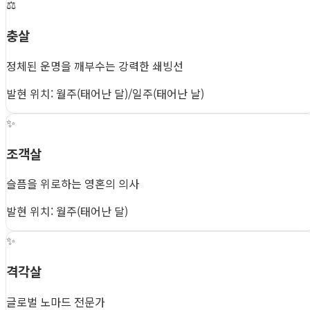
⚖️
충살
정체된 운명을 깨부수는 강력한 쇄빙선
발현 위치: 월주(태어난 달)/일주(태어난 날)
✨
조객살
슬픔을 위로하는 영혼의 의사
발현 위치: 월주(태어난 달)
✨
격각살
글로벌 노마드 전문가