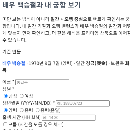
배우 백승철과 내 궁합 보기
띠만 보는 방식이 아니라
일간 + 오행 중심
으로 빠르게 확인하는 궁
합입니다. 내 일간 기질과 오행 밸런스가 배우 백승철의 일간과 어
게 맞는지 먼저 확인하고, 더 깊은 해석은 프리미엄 상품으로 이어
수 있습니다.
기준 인물
배우 백승철
· 1970년 9월 7일 (양력) · 일간
경금(庚金)
· 보완축
화
목
이름
*
성별
*
남성
여성
생년월일 (YYYY/MM/DD)
*
양력
음력
음력(윤달)
출생 시간 (HH:MM)
모름 (시간을 모를 경우 체크)