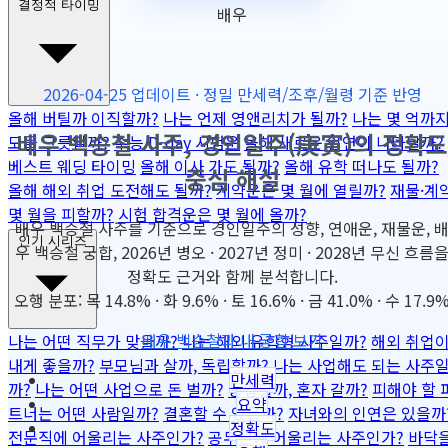
결정적 타이밍
배우
2026-04-25 업데이트 · 정밀 만세력/조후/월령 기준 반영
올해 버틸까 이직할까?
나는 언제 영앤리치가 될까?
나는 몇 억까
배우 백승철 사주, 경인일주(庚寅)의 정확도
모을 그릇일까?
수능 D-day 시험운
올해 새로운 인연이 나타날까?
베스트 웨딩 타이밍
올해 이사 가도 될까?
올해 유학 떠나도 될까?
중심 해설
올해 해외 취업 도전해도 될까?
계약운은 몇 월에 열릴까?
재물·계
몇 월을 피할까?
시험 합격운은 몇 월에 올까?
배우 백승철 사주를 기준으로 경인일주의 성향, 연애운, 재물운, 
인기 시리즈
우 백승철 궁합, 2026년 병오 · 2027년 정미 · 2028년 무신 흐름
정확도 근거와 함께 분석합니다.
오행 분포: 목 14.8% · 화 9.6% · 토 16.6% · 금 41.0% · 수 17.9
배우 백승철과 내 궁합 보기
나는 어떤 직무가 맞을까?
나는 해외 유학형 사주일까?
해외 취업
내게 좋을까?
부모님과 살까, 독립할까?
나는 사업해도 되는 사주
만세력
까?
나는 어떤 사업으로 돈 벌까?
동업할까, 혼자 갈까?
피해야 할 
요약
트너는 어떤 사람일까?
결혼할 수 있을까?
자녀와의 인연은 있을까
정확도
전문직에 어울리는 사주인가?
공무원에 어울리는 사주인가?
바닥