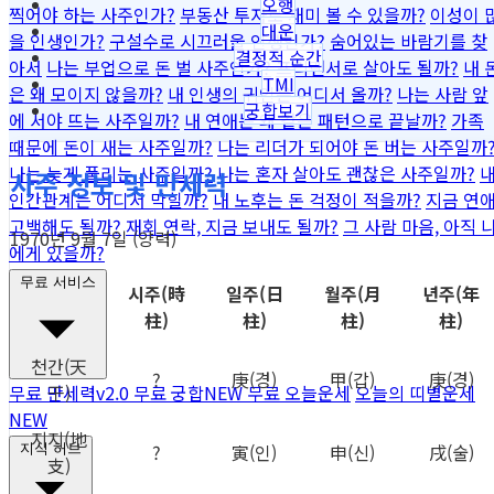
오행
찍어야 하는 사주인가?
부동산 투자로 재미 볼 수 있을까?
이성이 
대운
을 인생인가?
구설수로 시끄러울 인생인가?
숨어있는 바람기를 찾
결정적 순간
아서
나는 부업으로 돈 벌 사주인가?
프리랜서로 살아도 될까?
내 
TMI
은 왜 모이지 않을까?
내 인생의 귀인은 어디서 올까?
나는 사람 앞
궁합보기
에 서야 뜨는 사주일까?
내 연애는 왜 같은 패턴으로 끝날까?
가족
때문에 돈이 새는 사주일까?
나는 리더가 되어야 돈 버는 사주일까
나는 늦게 풀리는 사주일까?
나는 혼자 살아도 괜찮은 사주일까?
사주 정보 및 만세력
인간관계는 어디서 막힐까?
내 노후는 돈 걱정이 적을까?
지금 연
고백해도 될까?
재회 연락, 지금 보내도 될까?
그 사람 마음, 아직 
1970년 9월 7일 (양력)
에게 있을까?
무료 서비스
시주
(時
일주
(日
월주
(月
년주
(年
柱)
柱)
柱)
柱)
천간
(天
?
庚
(경)
甲
(갑)
庚
(경)
干)
무료 만세력
v2.0
무료 궁합
NEW
무료 오늘운세
오늘의 띠별운세
NEW
지지
(地
?
寅
(인)
申
(신)
戌
(술)
지식 허브
支)