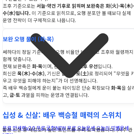
조후 기준으로는
서늘·약건 기후로 읽히며 보완축은 화(火)·목(木)
수(水)입니다.
이 기준으로 읽히므로, 오행 분포만 볼 때보다 실제
운영 전략이 더 구체적으로 나옵니다.
보완 오행 풀이 (화·목)
쎄하다의 정밀 기준에서는 오행 비율만 보지 않고 조후와 월령까지
함께 맞춥니다.
현재 보완축은
화·목
이며, 판단 소스는
조후 우선
입니다.
희신은
목(木)·수(水)
, 기신은
금(金)·토(土)
로 정리되어 “무엇을 
우고 무엇을 피해야 하는지”가 더 선명해집니다.
즉 배우 백승철에게 운이 붙는 타이밍은 단순 확장보다
화·목
을 살
고,
금·토
과열을 피하는 운영과 연결됩니다.
십성 & 신살: 배우 백승철 매력의 스위치
무료 만세력
v2.0
무료 궁합
NEW
무료 오늘운세
오늘의 띠별운세
활성 신살 중 체감도가 높은 포인트를 추려 요약했습니다. (시주 관