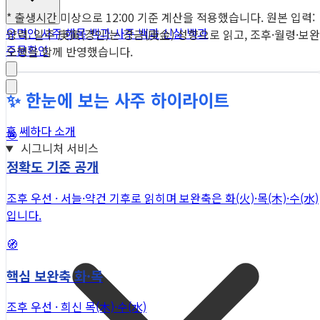
* 출생시간 미상으로 12:00 기준 계산을 적용했습니다. 원본 입력:
유명인 사주
해몽 백과
사주 백과
신살 백과
양력. 일주 庚寅(경인)는 경금(庚金) 성향으로 읽고, 조후·월령·보완
주문확인
오행을 함께 반영했습니다.
✨ 한눈에 보는 사주 하이라이트
홈
쎄하다 소개
🎯
시그니처 서비스
정확도 기준 공개
조후 우선 · 서늘·약건 기후로 읽히며 보완축은 화(火)·목(木)·수(水)
입니다.
🧭
핵심 보완축 화·목
조후 우선 · 희신 목(木)·수(水)