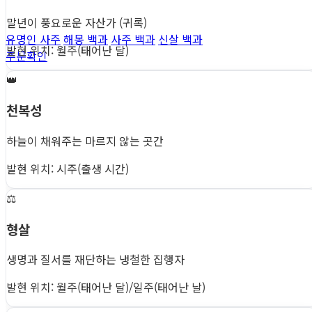
말년이 풍요로운 자산가 (귀록)
유명인 사주
해몽 백과
사주 백과
신살 백과
발현 위치: 월주(태어난 달)
주문확인
👑
천복성
하늘이 채워주는 마르지 않는 곳간
발현 위치: 시주(출생 시간)
⚖️
형살
생명과 질서를 재단하는 냉철한 집행자
발현 위치: 월주(태어난 달)/일주(태어난 날)