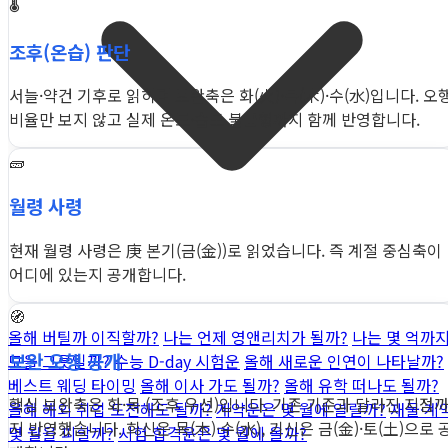
🌡️
조후(온습) 판단
서늘·약건 기후로 읽히며 보완축은 화(火)·목(木)·수(水)입니다. 오
비율만 보지 않고 실제 온도·습도 불균형까지 함께 반영합니다.
🧱
월령 사령
현재 월령 사령은 庚 본기(금(金))로 읽었습니다. 즉 계절 중심축이
어디에 있는지 공개합니다.
🧭
올해 버틸까 이직할까?
나는 언제 영앤리치가 될까?
나는 몇 억까
보완 오행 공개
모을 그릇일까?
수능 D-day 시험운
올해 새로운 인연이 나타날까?
베스트 웨딩 타이밍
올해 이사 가도 될까?
올해 유학 떠나도 될까?
핵심 보완축은 화·목 (조후 우선)입니다. 기존 기준과 달라진 지점
올해 해외 취업 도전해도 될까?
계약운은 몇 월에 열릴까?
재물·계
지 반영했습니다. 희신은 목(木)·수(水), 기신은 금(金)·토(土)으로 
몇 월을 피할까?
시험 합격운은 몇 월에 올까?