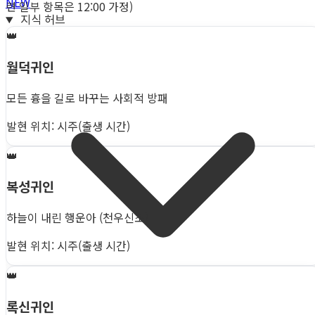
NEW
련 일부 항목은 12:00 가정)
지식 허브
👑
월덕귀인
모든 흉을 길로 바꾸는 사회적 방패
발현 위치: 시주(출생 시간)
👑
복성귀인
하늘이 내린 행운아 (천우신조)
발현 위치: 시주(출생 시간)
👑
록신귀인