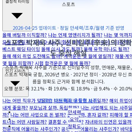
결정적 타이밍
스포츠
2026-04-25 업데이트 · 정밀 만세력/조후/월령 기준 반영
올해 버틸까 이직할까?
나는 언제 영앤리치가 될까?
나는 몇 억까
스포츠 박재욱 사주, 신미일주(辛未)의 정확
모을 그릇일까?
수능 D-day 시험운
올해 새로운 인연이 나타날까?
베스트 웨딩 타이밍
올해 이사 가도 될까?
올해 유학 떠나도 될까?
도 중심 해설
올해 해외 취업 도전해도 될까?
계약운은 몇 월에 열릴까?
재물·계
몇 월을 피할까?
시험 합격운은 몇 월에 올까?
스포츠 박재욱 사주를 기준으로 신미일주의 성향, 연애운, 재물운,
인기 시리즈
스포츠 박재욱 궁합, 2026년 병오 · 2027년 정미 · 2028년 무신 
름을 정확도 근거와 함께 분석합니다.
오행 분포: 목 32.1% · 화 19.6% · 토 18.9% · 금 9.4% · 수 20.0
스포츠 박재욱과 내 궁합 보기
나는 어떤 직무가 맞을까?
나는 해외 유학형 사주일까?
해외 취업
내게 좋을까?
부모님과 살까, 독립할까?
나는 사업해도 되는 사주
만세력
까?
나는 어떤 사업으로 돈 벌까?
동업할까, 혼자 갈까?
피해야 할 
요약
트너는 어떤 사람일까?
결혼할 수 있을까?
자녀와의 인연은 있을까
정확도
전문직에 어울리는 사주인가?
공무원에 어울리는 사주인가?
바닥