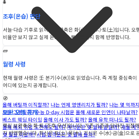
🌡️
조후(온습) 판단
서늘·다습 기후로 읽히며 보완축은 화(火)·목(木)·토(土)입니다. 오
비율만 보지 않고 실제 온도·습도 불균형까지 함께 반영합니다.
🧱
월령 사령
현재 월령 사령은 壬 본기(수(水))로 읽었습니다. 즉 계절 중심축이
어디에 있는지 공개합니다.
🧭
올해 버틸까 이직할까?
나는 언제 영앤리치가 될까?
나는 몇 억까
보완 오행 공개
모을 그릇일까?
수능 D-day 시험운
올해 새로운 인연이 나타날까?
베스트 웨딩 타이밍
올해 이사 가도 될까?
올해 유학 떠나도 될까?
핵심 보완축은 화·토 (조후 우선)입니다. 기존 기준과 달라진 지점
올해 해외 취업 도전해도 될까?
계약운은 몇 월에 열릴까?
재물·계
지 반영했습니다. 희신은 토(土)·목(木), 기신은 수(水)·금(金)으로 
몇 월을 피할까?
시험 합격운은 몇 월에 올까?