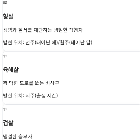
⚖️
형살
생명과 질서를 재단하는 냉철한 집행자
발현 위치: 년주(태어난 해)/월주(태어난 달)
✨
육해살
꽉 막힌 도로를 뚫는 비상구
발현 위치: 시주(출생 시간)
✨
겁살
냉철한 승부사