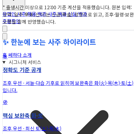
* 출생시간 미상으로 12:00 기준 계산을 적용했습니다. 원본 입력:
유명인 사주
해몽 백과
사주 백과
신살 백과
양력. 일주 辛未(신미)는 신금(辛金) 성향으로 읽고, 조후·월령·보완
주문확인
오행을 함께 반영했습니다.
✨ 한눈에 보는 사주 하이라이트
홈
쎄하다 소개
🎯
시그니처 서비스
정확도 기준 공개
조후 우선 · 서늘·다습 기후로 읽히며 보완축은 화(火)·목(木)·토(土)
입니다.
🧭
핵심 보완축 화·토
조후 우선 · 희신 토(土)·목(木)