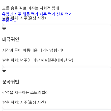
모든 흉을 길로 바꾸는 사회적 방패
유명인 사주
해몽 백과
사주 백과
신살 백과
발현 위치: 시주(출생 시간)
주문확인
👑
태극귀인
시작과 끝이 아름다운 대기만성형 리더
발현 위치: 년주(태어난 해)/월주(태어난 달)
👑
문곡귀인
감성을 자극하는 스토리텔러
발현 위치: 시주(출생 시간)