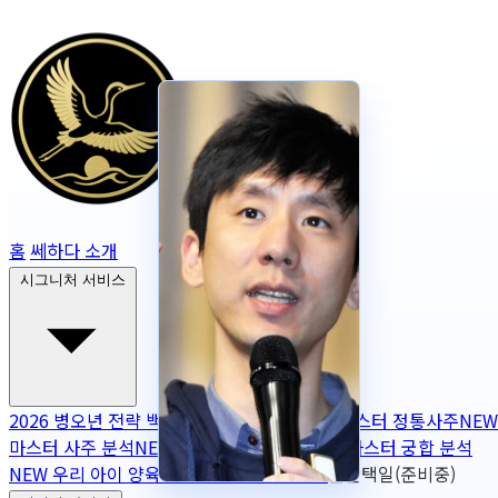
홈
쎄하다 소개
시그니처 서비스
2026 병오년 전략 백서
NEW
2026 토정비결
마스터 정통사주
NEW
마스터 사주 분석
NEW
무보정 사주 판독
NEW
마스터 궁합 분석
NEW
우리 아이 양육 궁합
NEW
작명
OPEN
출산택일(준비중)