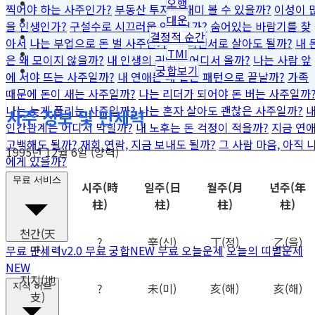
오행
찍어야 하는 사주인가?
부동산 투자로 재미 볼 수 있을까?
이성이 
대운
을 인생인가?
구설수로 시끄러울 인생인가?
숨어있는 바람기를 찾
결정적 순간
아서
나는 부업으로 돈 벌 사주인가?
프리랜서로 살아도 될까?
내 
TMI
은 왜 모이지 않을까?
내 인생의 귀인은 어디서 올까?
나는 사람 앞
궁합보기
에 서야 뜨는 사주일까?
내 연애는 왜 같은 패턴으로 끝날까?
가족
때문에 돈이 새는 사주일까?
나는 리더가 되어야 돈 버는 사주일까
나는 늦게 풀리는 사주일까?
나는 혼자 살아도 괜찮은 사주일까?
사주 정보 및 만세력
인간관계는 어디서 막힐까?
내 노후는 돈 걱정이 적을까?
지금 연
고백해도 될까?
재회 연락, 지금 보내도 될까?
그 사람 마음, 아직 
1995년 12월 6일 (양력)
에게 있을까?
무료 서비스
시주
(時
일주
(日
월주
(月
년주
(年
柱)
柱)
柱)
柱)
천간
(天
?
辛
(신)
丁
(정)
乙
(을)
干)
무료 만세력
v2.0
무료 궁합
NEW
무료 오늘운세
오늘의 띠별운세
NEW
지지
(地
?
未
(미)
亥
(해)
亥
(해)
지식 허브
支)