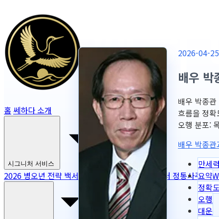
2026-04
배우 박
배우 박종관 
홈
쎄하다 소개
흐름을 정확
오행 분포: 목 1
배우 박종관
만세
시그니처 서비스
요약
2026 병오년 전략 백서
NEW
2026 토정비결
마스터 정통사주
NEW
정확
오행
대운