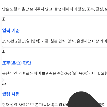
단순 오행 비율만 보여주지 않고, 출생 데이터 가정값, 조후, 월령,
🗓️
입력 기준
1946년 2월 15일 (양력) 기준. 원본 입력: 양력. 출생시간 미상
🌡️
조후(온습) 판단
온난·약건 기후로 읽히며 보완축은 수(水)·금(金)·목(木)입니다. 
🧱
월령 사령
현재 월령 사령은 甲 본기(목(木))로 읽었습니다. 즉 계절 중심축