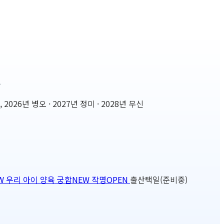
설
6년 병오 · 2027년 정미 · 2028년 무신
W
우리 아이 양육 궁합
NEW
작명
OPEN
출산택일(준비중)