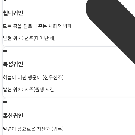
월덕귀인
모든 흉을 길로 바꾸는 사회적 방패
발현 위치: 년주(태어난 해)
👑
복성귀인
하늘이 내린 행운아 (천우신조)
발현 위치: 시주(출생 시간)
👑
록신귀인
말년이 풍요로운 자산가 (귀록)