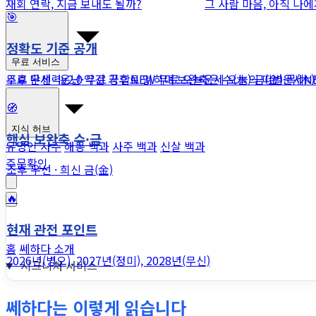
재회 연락, 지금 보내도 될까?
그 사람 마음, 아직 나
🎯
정확도 기준 공개
무료 서비스
조후 우선 · 온난·약건 기후로 읽히며 보완축은 수(水)·금(金)·목(木
무료 만세력
v2.0
무료 궁합
NEW
무료 오늘운세
오늘의 띠별운세
N
🧭
지식 허브
핵심 보완축 수·금
유명인 사주
해몽 백과
사주 백과
신살 백과
주문확인
조후 우선 · 희신 금(金)
🔥
현재 관전 포인트
홈
쎄하다 소개
2026년(병오), 2027년(정미), 2028년(무신)
시그니처 서비스
쎄하다는 이렇게 읽습니다