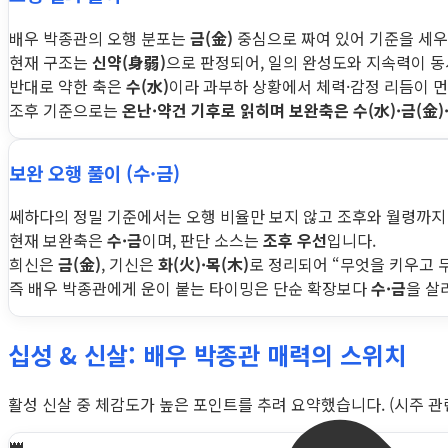
배우 박종관의 오행 분포는
금(金)
중심으로 짜여 있어 기준을 세우
현재 구조는
신약(身弱)
으로 판정되어, 일의 완성도와 지속력이 
반대로 약한 축은
수(水)
이라 과부하 상황에서 체력·감정 리듬이 먼
조후 기준으로는
온난·약건 기후로 읽히며 보완축은 수(水)·금(金)
보완 오행 풀이 (수·금)
쎄하다의 정밀 기준에서는 오행 비율만 보지 않고 조후와 월령까지
현재 보완축은
수·금
이며, 판단 소스는
조후 우선
입니다.
희신은
금(金)
, 기신은
화(火)·목(木)
로 정리되어 “무엇을 키우고 
즉 배우 박종관에게 운이 붙는 타이밍은 단순 확장보다
수·금
을 살
십성 & 신살: 배우 박종관 매력의 스위치
활성 신살 중 체감도가 높은 포인트를 추려 요약했습니다. (시주 관련 
👑