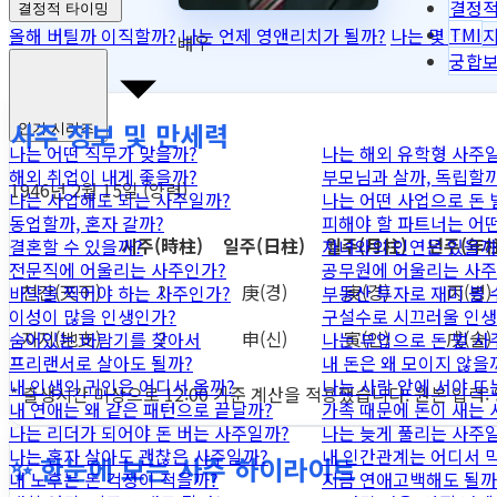
결정적
결정적 타이밍
TMI
올해 버틸까 이직할까?
나는 언제 영앤리치가 될까?
나는 몇 억까지
배우
궁합
사주 정보 및 만세력
인기 시리즈
나는 어떤 직무가 맞을까?
나는 해외 유학형 사주
해외 취업이 내게 좋을까?
부모님과 살까, 독립할까
1946년 2월 15일 (양력)
나는 사업해도 되는 사주일까?
나는 어떤 사업으로 돈 
동업할까, 혼자 갈까?
피해야 할 파트너는 어
시주
(時柱)
일주
(日柱)
월주
(月柱)
년주
(年柱
결혼할 수 있을까?
자녀와의 인연은 있을까
전문직에 어울리는 사주인가?
공무원에 어울리는 사주
천간
(天干)
?
庚
(경)
庚
(경)
丙
(병)
바닥을 찍어야 하는 사주인가?
부동산 투자로 재미 볼 
이성이 많을 인생인가?
구설수로 시끄러울 인생
지지
(地支)
?
申
(신)
寅
(인)
戌
(술)
숨어있는 바람기를 찾아서
나는 부업으로 돈 벌 사
프리랜서로 살아도 될까?
내 돈은 왜 모이지 않을
내 인생의 귀인은 어디서 올까?
나는 사람 앞에 서야 뜨
* 출생시간 미상으로 12:00 기준 계산을 적용했습니다. 원본 입력:
내 연애는 왜 같은 패턴으로 끝날까?
가족 때문에 돈이 새는
나는 리더가 되어야 돈 버는 사주일까?
나는 늦게 풀리는 사주
나는 혼자 살아도 괜찮은 사주일까?
내 인간관계는 어디서 
✨ 한눈에 보는 사주 하이라이트
내 노후는 돈 걱정이 적을까?
지금 연애고백해도 될까