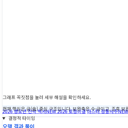
그래프 꼭짓점을 눌러 세부 해설을 확인하세요.
현재 핵심은 금(金) 중심 구조입니다. 보완축은 수·금이고, 조후 보완
2026 병오년 전략 백서
NEW
2026 토정비결
마스터 정통사주
NEW
결정적 타이밍
오행 결과 풀이