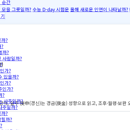
 순간
 모을 그릇일까?
수능 D-day 시험운
올해 새로운 인연이 나타날까?
보기
일까?
?
벌까?
떤 사람일까?
)
?
인가?
수 있을까?
인가?
주인가?
까?
는 사주일까?
 양력. 일주 庚申(경신)는 경금(庚金) 성향으로 읽고, 조후·월령·보
 사주일까?
일까?
막힐까?
?