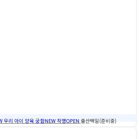
W
우리 아이 양육 궁합
NEW
작명
OPEN
출산택일(준비중)