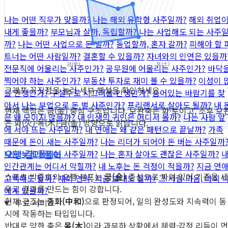
나는 어떤 직무가 맞을까?
나는 해외 유학형 사주일까?
해외 취업
내게 좋을까?
부모님과 살까, 독립할까?
나는 사업해도 되는 사주
까?
나는 어떤 사업으로 돈 벌까?
동업할까, 혼자 갈까?
피해야 할 
트너는 어떤 사람일까?
결혼할 수 있을까?
자녀와의 인연은 있을까
전문직에 어울리는 사주인가?
공무원에 어울리는 사주인가?
바닥
찍어야 하는 사주인가?
부동산 투자로 재미 볼 수 있을까?
이성이 
그래프 꼭짓점을 눌러 세부 해설을 확인하세요.
을 인생인가?
구설수로 시끄러울 인생인가?
숨어있는 바람기를 찾
아서
나는 부업으로 돈 벌 사주인가?
프리랜서로 살아도 될까?
내 
현재 핵심은 금(金) 중심 구조입니다. 보완축은 화·토이고, 조후 보
은 왜 모이지 않을까?
내 인생의 귀인은 어디서 올까?
나는 사람 앞
은 화(火)·목(木)·금(金) 방향으로 읽습니다.
에 서야 뜨는 사주일까?
내 연애는 왜 같은 패턴으로 끝날까?
가족
때문에 돈이 새는 사주일까?
나는 리더가 되어야 돈 버는 사주일까
오행 결과 풀이
나는 늦게 풀리는 사주일까?
나는 혼자 살아도 괜찮은 사주일까?
인간관계는 어디서 막힐까?
내 노후는 돈 걱정이 적을까?
지금 연
스포츠 박종호의 오행 분포는
금(金)
중심으로 짜여 있어 기준을 세
고백해도 될까?
재회 연락, 지금 보내도 될까?
그 사람 마음, 아직 
우고 결과를 만드는 힘이 강합니다.
에게 있을까?
현재 구조는
중화(中和)
으로 판정되어, 일의 완성도와 지속력이 동
무료 서비스
시에 작동하는 타입입니다.
반대로 약한 축은
목(木)
이라 과부하 상황에서 체력·감정 리듬이 먼