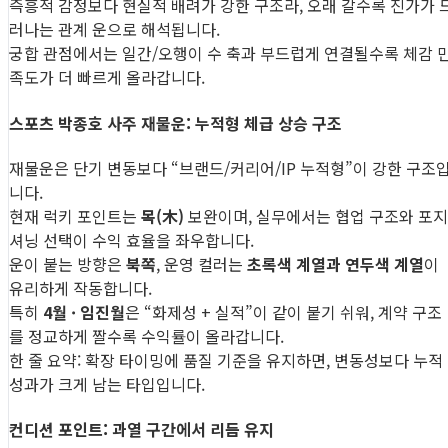
즉흥적 감정보다 현실적 배려가 강한 구조라, 오래 갈수록 진가가 
러나는 관계 운으로 해석됩니다.
궁합 관점에서는 일간/오행이 수 축과 부드럽게 연결될수록 체감 
족도가 더 빠르게 올라갑니다.
스포츠 박종호 사주 재물운: 누적형 체급 상승 구조
재물운은 단기 변동보다 “브랜드/커리어/IP 누적형”이 강한 구조
니다.
현재 럭키 포인트는
목(木)
보완이며, 실무에서는 협업 구조와 포지
셔닝 선택이 수익 효율을 좌우합니다.
운이 붙는 방향은
북쪽
, 운영 컬러는
초록색 계열과 연두색 계열
이
유리하게 작동합니다.
특히
4월 · 임진월
은 “화제성 + 실적”이 같이 붙기 쉬워, 계약 구조
를 정교하게 짤수록 수익률이 올라갑니다.
한 줄 요약: 확장 타이밍에 품질 기준을 유지하면, 변동성보다 누적
성과가 크게 남는 타입입니다.
컨디션 포인트: 과열 구간에서 리듬 유지