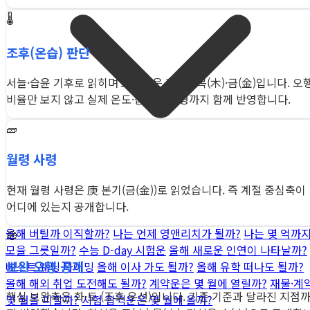
🌡️
조후(온습) 판단
서늘·습윤 기후로 읽히며 보완축은 화(火)·목(木)·금(金)입니다. 오
비율만 보지 않고 실제 온도·습도 불균형까지 함께 반영합니다.
🧱
월령 사령
현재 월령 사령은 庚 본기(금(金))로 읽었습니다. 즉 계절 중심축이
어디에 있는지 공개합니다.
올해 버틸까 이직할까?
나는 언제 영앤리치가 될까?
나는 몇 억까
🧭
모을 그릇일까?
수능 D-day 시험운
올해 새로운 인연이 나타날까?
보완 오행 공개
베스트 웨딩 타이밍
올해 이사 가도 될까?
올해 유학 떠나도 될까?
올해 해외 취업 도전해도 될까?
계약운은 몇 월에 열릴까?
재물·계
핵심 보완축은 화·토 (조후 우선)입니다. 기존 기준과 달라진 지점
몇 월을 피할까?
시험 합격운은 몇 월에 올까?