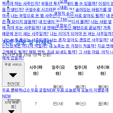
오행
찍어야 하는 사주인가?
부동산 투자로 재미 볼 수 있을까?
이성이 
대운
을 인생인가?
구설수로 시끄러울 인생인가?
숨어있는 바람기를 찾
결정적 순간
아서
나는 부업으로 돈 벌 사주인가?
프리랜서로 살아도 될까?
내 
TMI
은 왜 모이지 않을까?
내 인생의 귀인은 어디서 올까?
나는 사람 앞
궁합보기
에 서야 뜨는 사주일까?
내 연애는 왜 같은 패턴으로 끝날까?
가족
때문에 돈이 새는 사주일까?
나는 리더가 되어야 돈 버는 사주일까
나는 늦게 풀리는 사주일까?
나는 혼자 살아도 괜찮은 사주일까?
사주 정보 및 만세력
인간관계는 어디서 막힐까?
내 노후는 돈 걱정이 적을까?
지금 연
고백해도 될까?
재회 연락, 지금 보내도 될까?
그 사람 마음, 아직 
1973년 8월 25일 (양력 변환)
에게 있을까?
무료 서비스
시주
(時
일주
(日
월주
(月
년주
(年
柱)
柱)
柱)
柱)
천간
(天
?
癸
(계)
庚
(경)
癸
(계)
干)
무료 만세력
v2.0
무료 궁합
NEW
무료 오늘운세
오늘의 띠별운세
NEW
지지
(地
?
巳
(사)
申
(신)
丑
(축)
지식 허브
支)