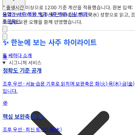
* 출생시간 미상으로 12:00 기준 계산을 적용했습니다. 원본 입력:
유명인 사주
해몽 백과
사주 백과
신살 백과
음력 1973.07.27. 일주 癸巳(계사)는 계수(癸水) 성향으로 읽고, 
주문확인
후·월령·보완 오행을 함께 반영했습니다.
✨ 한눈에 보는 사주 하이라이트
홈
쎄하다 소개
🎯
시그니처 서비스
정확도 기준 공개
조후 우선 · 서늘·습윤 기후로 읽히며 보완축은 화(火)·목(木)·금(金)
입니다.
🧭
핵심 보완축 화·토
조후 우선 · 희신 토(土)·목(木)