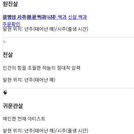
원진살
결벽에 가까운 완벽주의자
유명인 사주
해몽 백과
사주 백과
신살 백과
주문확인
발현 위치: 년주(태어난 해)/시주(출생 시간)
✨
천살
인간의 힘을 초월한 하늘의 절대적 압력
발현 위치: 년주(태어난 해)
🧠
귀문관살
예민한 천재 아티스트
발현 위치: 년주(태어난 해)/시주(출생 시간)