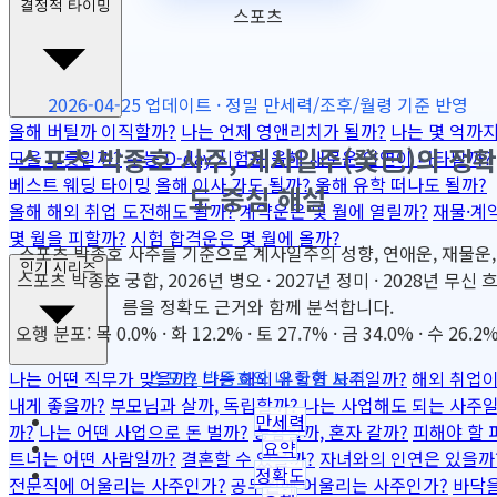
결정적 타이밍
스포츠
2026-04-25 업데이트 · 정밀 만세력/조후/월령 기준 반영
올해 버틸까 이직할까?
나는 언제 영앤리치가 될까?
나는 몇 억까
스포츠 박종호 사주, 계사일주(癸巳)의 정확
모을 그릇일까?
수능 D-day 시험운
올해 새로운 인연이 나타날까?
베스트 웨딩 타이밍
올해 이사 가도 될까?
올해 유학 떠나도 될까?
도 중심 해설
올해 해외 취업 도전해도 될까?
계약운은 몇 월에 열릴까?
재물·계
몇 월을 피할까?
시험 합격운은 몇 월에 올까?
스포츠 박종호 사주를 기준으로 계사일주의 성향, 연애운, 재물운,
인기 시리즈
스포츠 박종호 궁합, 2026년 병오 · 2027년 정미 · 2028년 무신 
름을 정확도 근거와 함께 분석합니다.
오행 분포: 목 0.0% · 화 12.2% · 토 27.7% · 금 34.0% · 수 26.2
스포츠 박종호와 내 궁합 보기
나는 어떤 직무가 맞을까?
나는 해외 유학형 사주일까?
해외 취업
내게 좋을까?
부모님과 살까, 독립할까?
나는 사업해도 되는 사주
만세력
까?
나는 어떤 사업으로 돈 벌까?
동업할까, 혼자 갈까?
피해야 할 
요약
트너는 어떤 사람일까?
결혼할 수 있을까?
자녀와의 인연은 있을까
정확도
전문직에 어울리는 사주인가?
공무원에 어울리는 사주인가?
바닥