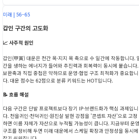
미래 | 56–65
갑인 구간의 고도화
📈 사주적 원인
갑인(甲寅) 대운은 천간 목·지지 목 축으로 수 일간에 작동합니다. 
간을 생하는 에너지가 들어와 추진력과 회복력이 동시에 붙습니다.
보완축과 직접 중첩은 약하므로 운영·협업 구조 최적화가 중요합니
다. 대운 점수는 62점으로 분류 키워드는 HOT입니다.
📝 흐름 해설
다음 구간은 단발 프로젝트보다 장기 IP·브랜드화가 핵심 과제입니
다. 천을귀인·천덕귀인·원진살 발현 강점을 '콘셉트 자산'으로 고정
하면 이름 자체가 자산으로 누적될 가능성이 큽니다. 지금부터 운
구조를 정비해 두면 미래 대운에서 스케일 확장과 안정성을 동시에
잡기 쉬워집니다.