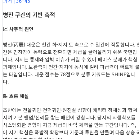
과거 | 36–45
병진 구간의 기반 축적
📈 사주적 원인
병진(丙辰) 대운은 천간 화·지지 토 축으로 수 일간에 작동합니다. 
간은 긴장감이 동력으로 전환되면 체급을 끌어올리기 쉬운 국면입
니다. 지지는 통제와 압박 이슈가 커질 수 있어 페이스 분배가 핵심
과제입니다. 보완축이 천간·지지에 동시에 걸려 파급력이 빠르게 
는 타입입니다. 대운 점수는 78점으로 분류 키워드는 SHINE입니
다.
📝 흐름 해설
초반에는 천을귀인·천덕귀인·원진살 성향이 캐릭터 정체성과 합쳐
지며 기본 팬덤/신뢰를 쌓는 패턴이 강합니다. 당시의 시행착오를
시스템화한 경험이 지금 체급의 바닥 체력을 만든 구간입니다. 즉,
이 시기 핵심은 폭발적 확장보다 기준과 루틴을 만들며 다음 상승 