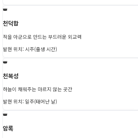
👑
천덕합
적을 아군으로 만드는 부드러운 외교력
발현 위치: 시주(출생 시간)
👑
천복성
하늘이 채워주는 마르지 않는 곳간
발현 위치: 일주(태어난 날)
👑
암록