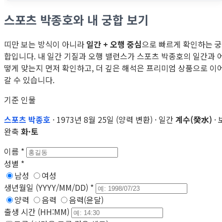
스포츠 박종호와 내 궁합 보기
띠만 보는 방식이 아니라
일간 + 오행 중심
으로 빠르게 확인하는 궁
합입니다. 내 일간 기질과 오행 밸런스가 스포츠 박종호의 일간과 
떻게 맞는지 먼저 확인하고, 더 깊은 해석은 프리미엄 상품으로 이
갈 수 있습니다.
기준 인물
스포츠 박종호
· 1973년 8월 25일 (양력 변환) · 일간
계수(癸水)
· 
완축
화·토
이름
*
성별
*
남성
여성
생년월일 (YYYY/MM/DD)
*
양력
음력
음력(윤달)
출생 시간 (HH:MM)