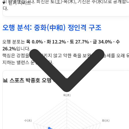
지 반영했습니다. 희신은 토(土)·목(木), 기신은 수(水)으로 공개합
인기 시리즈
다.
오행 분석: 중화(中和) 정인격 구조
오행 분포는
목 0.0% · 화 12.2% · 토 27.7% · 금 34.0% · 수
26.2%
입니다.
핵심은 강점을 과열시키지 않고 약한 축을 보완해, 상승세를 오래 
지하는 밸런스 운영입니다.
📊 스포츠 박종호 오행 에너지 분포