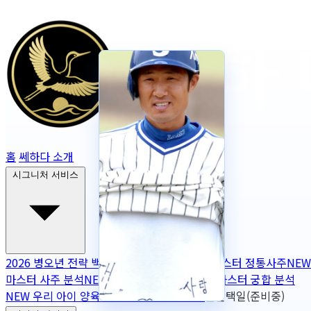
홈
쎄하다 소개
시그니처 서비스
2026 병오년 전략 백서
NEW
2026 토정비결
마스터 정통사주
NEW
마스터 사주 분석
NEW
무보정 사주 판독
NEW
마스터 궁합 분석
NEW
우리 아이 양육 궁합
NEW
작명
OPEN
출산택일(준비중)