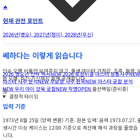
🔥
현재 관전 포인트
2026년(병오), 2027년(정미), 2028년(무신)
쎄하다는 이렇게 읽습니다
단순 오행 비율만 보여주지 않고, 출생 데이터 가정값, 조후, 월령, 
2026 병오년 전략 백서
NEW
2026 토정비결
마스터 정통사주
NEW
완 오행, 희신·기신까지 함께 공개합니다.
마스터 사주 분석
NEW
무보정 사주 판독
NEW
마스터 궁합 분석
NEW
우리 아이 양육 궁합
NEW
작명
OPEN
출산택일(준비중)
🗓️
결정적 타이밍
입력 기준
1973년 8월 25일 (양력 변환) 기준. 원본 입력: 음력 1973.07.27. 
생시간 미상 케이스는 12:00 기준으로 계산해 해석 과장을 줄였습
니다.