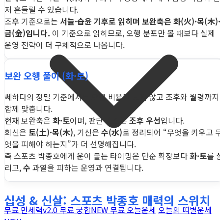
저 흔들릴 수 있습니다.
조후 기준으로는
서늘·습윤 기후로 읽히며 보완축은 화(火)·목(木)
금(金)입니다.
이 기준으로 읽히므로, 오행 분포만 볼 때보다 실제
운영 전략이 더 구체적으로 나옵니다.
보완 오행 풀이 (화·토)
쎄하다의 정밀 기준에서는 오행 비율만 보지 않고 조후와 월령까지
함께 맞춥니다.
현재 보완축은
화·토
이며, 판단 소스는
조후 우선
입니다.
희신은
토(土)·목(木)
, 기신은
수(水)
로 정리되어 “무엇을 키우고 
엇을 피해야 하는지”가 더 선명해집니다.
즉 스포츠 박종호에게 운이 붙는 타이밍은 단순 확장보다
화·토
를 
리고,
수
과열을 피하는 운영과 연결됩니다.
십성 & 신살: 스포츠 박종호 매력의 스위치
무료 만세력
v2.0
무료 궁합
NEW
무료 오늘운세
오늘의 띠별운세