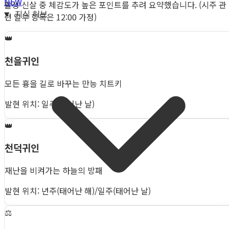
NEW
활성 신살 중 체감도가 높은 포인트를 추려 요약했습니다. (시주 관
지식 허브
련 일부 항목은 12:00 가정)
👑
천을귀인
모든 흉을 길로 바꾸는 만능 치트키
발현 위치: 일주(태어난 날)
👑
천덕귀인
재난을 비켜가는 하늘의 방패
발현 위치: 년주(태어난 해)/일주(태어난 날)
⚖️