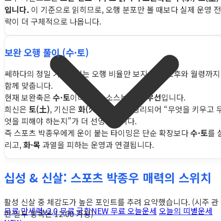
입니다.
이 기준으로 읽히므로, 오행 분포만 볼 때보다 실제 운영 전
략이 더 구체적으로 나옵니다.
보완 오행 풀이 (수·토)
쎄하다의 정밀 기준에서는 오행 비율만 보지 않고 조후와 월령까지
함께 맞춥니다.
현재 보완축은
수·토
이며, 판단 소스는
조후 우선
입니다.
희신은
토(土)
, 기신은
화(火)·목(木)
로 정리되어 “무엇을 키우고 
엇을 피해야 하는지”가 더 선명해집니다.
즉 스포츠 박종우에게 운이 붙는 타이밍은 단순 확장보다
수·토
를 
리고,
화·목
과열을 피하는 운영과 연결됩니다.
십성 & 신살: 스포츠 박종우 매력의 스위치
활성 신살 중 체감도가 높은 포인트를 추려 요약했습니다. (시주 관
무료 만세력
v2.0
무료 궁합
NEW
무료 오늘운세
오늘의 띠별운세
련 일부 항목은 12:00 가정)