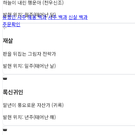
하늘이 내린 행운아 (천우신조)
발현 위치: 월주(태어난 달)
유명인 사주
해몽 백과
사주 백과
신살 백과
주문확인
✨
재살
판을 뒤집는 그림자 전략가
발현 위치: 일주(태어난 날)
👑
록신귀인
말년이 풍요로운 자산가 (귀록)
발현 위치: 년주(태어난 해)
👑