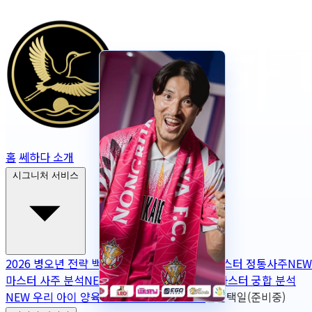
홈
쎄하다 소개
시그니처 서비스
2026 병오년 전략 백서
NEW
2026 토정비결
마스터 정통사주
NEW
마스터 사주 분석
NEW
무보정 사주 판독
NEW
마스터 궁합 분석
NEW
우리 아이 양육 궁합
NEW
작명
OPEN
출산택일(준비중)