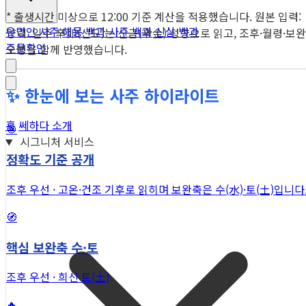
* 출생시간 미상으로 12:00 기준 계산을 적용했습니다. 원본 입력:
유명인 사주
해몽 백과
사주 백과
신살 백과
양력. 일주 辛卯(신묘)는 신금(辛金) 성향으로 읽고, 조후·월령·보완
주문확인
오행을 함께 반영했습니다.
✨ 한눈에 보는 사주 하이라이트
홈
쎄하다 소개
🎯
시그니처 서비스
정확도 기준 공개
조후 우선 · 고온·건조 기후로 읽히며 보완축은 수(水)·토(土)입니다
🧭
핵심 보완축 수·토
조후 우선 · 희신 토(土)
🔥