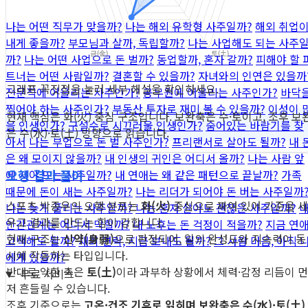
나는 어떤 직무가 맞을까?
나는 해외 유학형 사주일까?
해외 취업
내게 좋을까?
부모님과 살까, 독립할까?
나는 사업해도 되는 사주
까?
나는 어떤 사업으로 돈 벌까?
동업할까, 혼자 갈까?
피해야 할 
트너는 어떤 사람일까?
결혼할 수 있을까?
자녀와의 인연은 있을까
그래프 꼭짓점을 눌러 세부 해설을 확인하세요.
전문직에 어울리는 사주인가?
공무원에 어울리는 사주인가?
바닥
찍어야 하는 사주인가?
부동산 투자로 재미 볼 수 있을까?
이성이 
현재 핵심은 화(火) 중심 구조입니다. 보완축은 수·토이고, 조후 보
을 인생인가?
구설수로 시끄러울 인생인가?
숨어있는 바람기를 찾
은 수(水)·토(土) 방향으로 읽습니다.
아서
나는 부업으로 돈 벌 사주인가?
프리랜서로 살아도 될까?
내 
은 왜 모이지 않을까?
내 인생의 귀인은 어디서 올까?
나는 사람 앞
오행 결과 풀이
에 서야 뜨는 사주일까?
내 연애는 왜 같은 패턴으로 끝날까?
가족
때문에 돈이 새는 사주일까?
나는 리더가 되어야 돈 버는 사주일까
스포츠 박종우의 오행 분포는
화(火)
중심으로 짜여 있어 기준을 세
나는 늦게 풀리는 사주일까?
나는 혼자 살아도 괜찮은 사주일까?
우고 결과를 만드는 힘이 강합니다.
인간관계는 어디서 막힐까?
내 노후는 돈 걱정이 적을까?
지금 연
현재 구조는
신약(身弱)
으로 판정되어, 일의 완성도와 지속력이 동
고백해도 될까?
재회 연락, 지금 보내도 될까?
그 사람 마음, 아직 
시에 작동하는 타입입니다.
에게 있을까?
반대로 약한 축은
토(土)
이라 과부하 상황에서 체력·감정 리듬이 먼
무료 서비스
저 흔들릴 수 있습니다.
조후 기준으로는
고온·건조 기후로 읽히며 보완축은 수(水)·토(土)