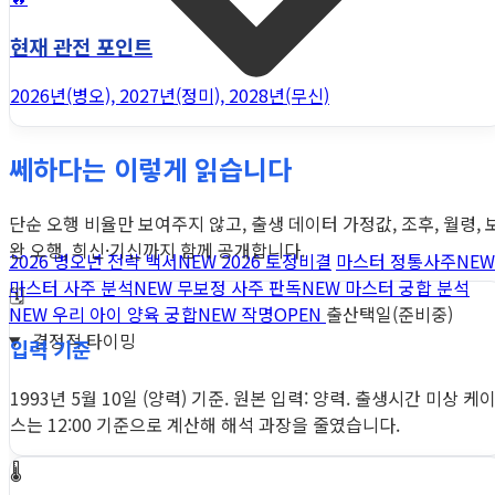
현재 관전 포인트
2026년(병오), 2027년(정미), 2028년(무신)
쎄하다는 이렇게 읽습니다
단순 오행 비율만 보여주지 않고, 출생 데이터 가정값, 조후, 월령, 
완 오행, 희신·기신까지 함께 공개합니다.
2026 병오년 전략 백서
NEW
2026 토정비결
마스터 정통사주
NEW
마스터 사주 분석
NEW
무보정 사주 판독
NEW
마스터 궁합 분석
🗓️
NEW
우리 아이 양육 궁합
NEW
작명
OPEN
출산택일(준비중)
결정적 타이밍
입력 기준
1993년 5월 10일 (양력) 기준. 원본 입력: 양력. 출생시간 미상 케
스는 12:00 기준으로 계산해 해석 과장을 줄였습니다.
🌡️