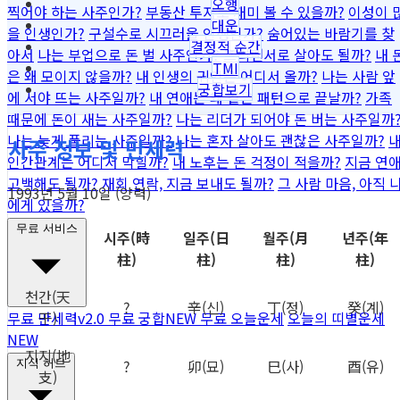
오행
찍어야 하는 사주인가?
부동산 투자로 재미 볼 수 있을까?
이성이 
대운
을 인생인가?
구설수로 시끄러울 인생인가?
숨어있는 바람기를 찾
결정적 순간
아서
나는 부업으로 돈 벌 사주인가?
프리랜서로 살아도 될까?
내 
TMI
은 왜 모이지 않을까?
내 인생의 귀인은 어디서 올까?
나는 사람 앞
궁합보기
에 서야 뜨는 사주일까?
내 연애는 왜 같은 패턴으로 끝날까?
가족
때문에 돈이 새는 사주일까?
나는 리더가 되어야 돈 버는 사주일까
나는 늦게 풀리는 사주일까?
나는 혼자 살아도 괜찮은 사주일까?
사주 정보 및 만세력
인간관계는 어디서 막힐까?
내 노후는 돈 걱정이 적을까?
지금 연
고백해도 될까?
재회 연락, 지금 보내도 될까?
그 사람 마음, 아직 
1993년 5월 10일 (양력)
에게 있을까?
무료 서비스
시주
(時
일주
(日
월주
(月
년주
(年
柱)
柱)
柱)
柱)
천간
(天
?
辛
(신)
丁
(정)
癸
(계)
干)
무료 만세력
v2.0
무료 궁합
NEW
무료 오늘운세
오늘의 띠별운세
NEW
지지
(地
?
卯
(묘)
巳
(사)
酉
(유)
지식 허브
支)