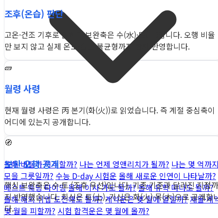
조후(온습) 판단
고온·건조 기후로 읽히며 보완축은 수(水)·토(土)입니다. 오행 비율
만 보지 않고 실제 온도·습도 불균형까지 함께 반영합니다.
🧱
월령 사령
현재 월령 사령은 丙 본기(화(火))로 읽었습니다. 즉 계절 중심축이
어디에 있는지 공개합니다.
🧭
보완 오행 공개
올해 버틸까 이직할까?
나는 언제 영앤리치가 될까?
나는 몇 억까
모을 그릇일까?
수능 D-day 시험운
올해 새로운 인연이 나타날까?
핵심 보완축은 수·토 (조후 우선)입니다. 기존 기준과 달라진 지점
베스트 웨딩 타이밍
올해 이사 가도 될까?
올해 유학 떠나도 될까?
지 반영했습니다. 희신은 토(土), 기신은 화(火)·목(木)으로 공개합
올해 해외 취업 도전해도 될까?
계약운은 몇 월에 열릴까?
재물·계
다.
몇 월을 피할까?
시험 합격운은 몇 월에 올까?