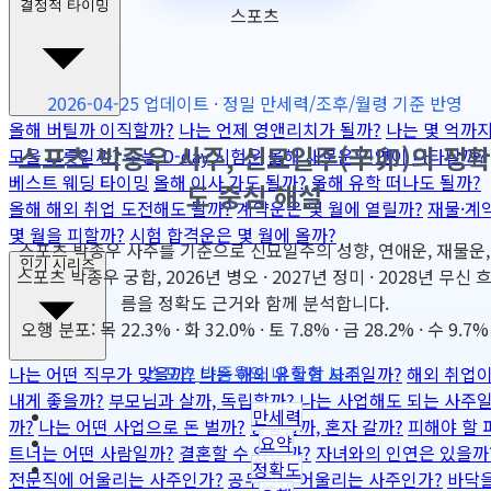
결정적 타이밍
스포츠
2026-04-25 업데이트 · 정밀 만세력/조후/월령 기준 반영
올해 버틸까 이직할까?
나는 언제 영앤리치가 될까?
나는 몇 억까
스포츠 박종우 사주, 신묘일주(辛卯)의 정확
모을 그릇일까?
수능 D-day 시험운
올해 새로운 인연이 나타날까?
베스트 웨딩 타이밍
올해 이사 가도 될까?
올해 유학 떠나도 될까?
도 중심 해설
올해 해외 취업 도전해도 될까?
계약운은 몇 월에 열릴까?
재물·계
몇 월을 피할까?
시험 합격운은 몇 월에 올까?
스포츠 박종우 사주를 기준으로 신묘일주의 성향, 연애운, 재물운,
인기 시리즈
스포츠 박종우 궁합, 2026년 병오 · 2027년 정미 · 2028년 무신 
름을 정확도 근거와 함께 분석합니다.
오행 분포: 목 22.3% · 화 32.0% · 토 7.8% · 금 28.2% · 수 9.7%
스포츠 박종우와 내 궁합 보기
나는 어떤 직무가 맞을까?
나는 해외 유학형 사주일까?
해외 취업
내게 좋을까?
부모님과 살까, 독립할까?
나는 사업해도 되는 사주
만세력
까?
나는 어떤 사업으로 돈 벌까?
동업할까, 혼자 갈까?
피해야 할 
요약
트너는 어떤 사람일까?
결혼할 수 있을까?
자녀와의 인연은 있을까
정확도
전문직에 어울리는 사주인가?
공무원에 어울리는 사주인가?
바닥