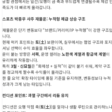
궁합 관점에서는 일간/오행이 금 축과 부드럽게 연결될수록 체감 
족도가 더 빠르게 올라갑니다.
스포츠 박종우 사주 재물운: 누적형 체급 상승 구조
재물운은 단기 변동보다 “브랜드/커리어/IP 누적형”이 강한 구조
니다.
현재 럭키 포인트는
토(土)
보완이며, 실무에서는 협업 구조와 포지
셔닝 선택이 수익 효율을 좌우합니다.
운이 붙는 방향은
서쪽
, 운영 컬러는
노란색 계열과 황금색 계열
이
유리하게 작동합니다.
특히
3월 · 신묘월
은 “화제성 + 실적”이 같이 붙기 쉬워, 계약 구조
를 정교하게 짤수록 수익률이 올라갑니다.
한 줄 요약: 확장 타이밍에 품질 기준을 유지하면, 변동성보다 누적
성과가 크게 남는 타입입니다.
컨디션 포인트: 과열 구간에서 리듬 유지
컨디션은 오행 약점 축(
토(土)
)을 얼마나 생활 루틴으로 관리하느