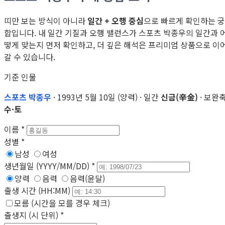
띠만 보는 방식이 아니라
일간 + 오행 중심
으로 빠르게 확인하는 궁
합입니다. 내 일간 기질과 오행 밸런스가 스포츠 박종우의 일간과 
떻게 맞는지 먼저 확인하고, 더 깊은 해석은 프리미엄 상품으로 이
갈 수 있습니다.
기준 인물
스포츠 박종우
· 1993년 5월 10일 (양력) · 일간
신금(辛金)
· 보완
수·토
이름
*
성별
*
남성
여성
생년월일 (YYYY/MM/DD)
*
양력
음력
음력(윤달)
출생 시간 (HH:MM)
모름 (시간을 모를 경우 체크)
출생지 (시 단위)
*