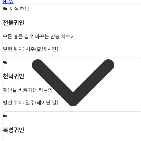
NEW
👑
지식 허브
천을귀인
모든 흉을 길로 바꾸는 만능 치트키
발현 위치: 시주(출생 시간)
👑
천덕귀인
재난을 비켜가는 하늘의 방패
발현 위치: 일주(태어난 날)
👑
복성귀인