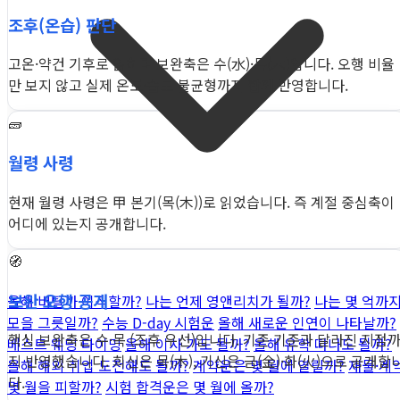
조후(온습) 판단
고온·약건 기후로 읽히며 보완축은 수(水)·목(木)입니다. 오행 비율
만 보지 않고 실제 온도·습도 불균형까지 함께 반영합니다.
🧱
월령 사령
현재 월령 사령은 甲 본기(목(木))로 읽었습니다. 즉 계절 중심축이
어디에 있는지 공개합니다.
🧭
보완 오행 공개
올해 버틸까 이직할까?
나는 언제 영앤리치가 될까?
나는 몇 억까
모을 그릇일까?
수능 D-day 시험운
올해 새로운 인연이 나타날까?
핵심 보완축은 수·목 (조후 우선)입니다. 기존 기준과 달라진 지점
베스트 웨딩 타이밍
올해 이사 가도 될까?
올해 유학 떠나도 될까?
지 반영했습니다. 희신은 목(木), 기신은 금(金)·화(火)으로 공개합
올해 해외 취업 도전해도 될까?
계약운은 몇 월에 열릴까?
재물·계
다.
몇 월을 피할까?
시험 합격운은 몇 월에 올까?