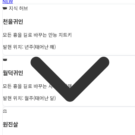
NEW
👑
지식 허브
천을귀인
모든 흉을 길로 바꾸는 만능 치트키
발현 위치: 년주(태어난 해)
👑
월덕귀인
모든 흉을 길로 바꾸는 사회적 방패
발현 위치: 월주(태어난 달)
⚖️
원진살