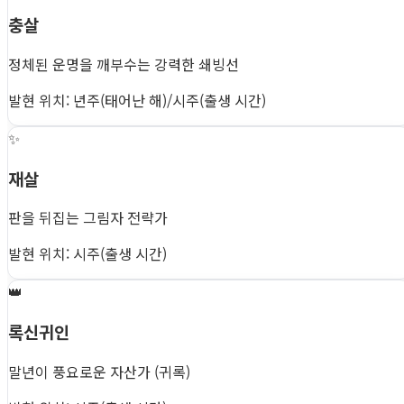
충살
정체된 운명을 깨부수는 강력한 쇄빙선
발현 위치: 년주(태어난 해)/시주(출생 시간)
✨
재살
판을 뒤집는 그림자 전략가
발현 위치: 시주(출생 시간)
👑
록신귀인
말년이 풍요로운 자산가 (귀록)