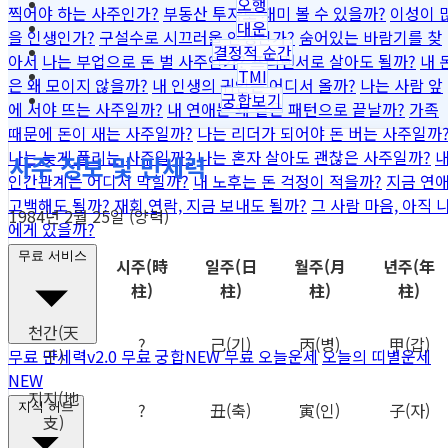
오행
찍어야 하는 사주인가?
부동산 투자로 재미 볼 수 있을까?
이성이 
대운
을 인생인가?
구설수로 시끄러울 인생인가?
숨어있는 바람기를 찾
결정적 순간
아서
나는 부업으로 돈 벌 사주인가?
프리랜서로 살아도 될까?
내 
TMI
은 왜 모이지 않을까?
내 인생의 귀인은 어디서 올까?
나는 사람 앞
궁합보기
에 서야 뜨는 사주일까?
내 연애는 왜 같은 패턴으로 끝날까?
가족
때문에 돈이 새는 사주일까?
나는 리더가 되어야 돈 버는 사주일까
나는 늦게 풀리는 사주일까?
나는 혼자 살아도 괜찮은 사주일까?
사주 정보 및 만세력
인간관계는 어디서 막힐까?
내 노후는 돈 걱정이 적을까?
지금 연
고백해도 될까?
재회 연락, 지금 보내도 될까?
그 사람 마음, 아직 
1984년 2월 25일 (양력)
에게 있을까?
무료 서비스
시주
(時
일주
(日
월주
(月
년주
(年
柱)
柱)
柱)
柱)
천간
(天
?
己
(기)
丙
(병)
甲
(갑)
干)
무료 만세력
v2.0
무료 궁합
NEW
무료 오늘운세
오늘의 띠별운세
NEW
지지
(地
?
丑
(축)
寅
(인)
子
(자)
지식 허브
支)