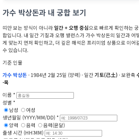
가수 박상돈과 내 궁합 보기
띠만 보는 방식이 아니라
일간 + 오행 중심
으로 빠르게 확인하는 궁
합입니다. 내 일간 기질과 오행 밸런스가 가수 박상돈의 일간과 어
게 맞는지 먼저 확인하고, 더 깊은 해석은 프리미엄 상품으로 이어
수 있습니다.
기준 인물
가수 박상돈
· 1984년 2월 25일 (양력) · 일간
기토(己土)
· 보완축
·목
이름
*
성별
*
남성
여성
생년월일 (YYYY/MM/DD)
*
양력
음력
음력(윤달)
출생 시간 (HH:MM)