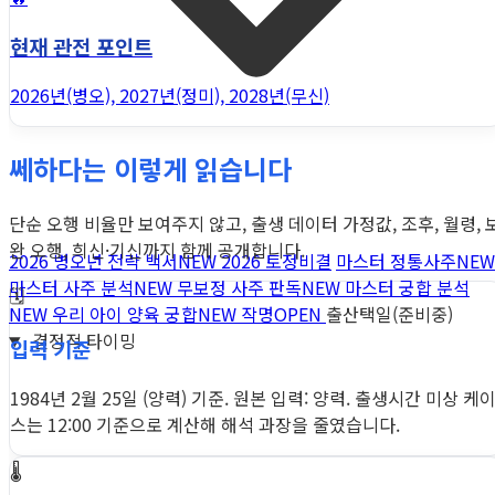
현재 관전 포인트
2026년(병오), 2027년(정미), 2028년(무신)
쎄하다는 이렇게 읽습니다
단순 오행 비율만 보여주지 않고, 출생 데이터 가정값, 조후, 월령, 
완 오행, 희신·기신까지 함께 공개합니다.
2026 병오년 전략 백서
NEW
2026 토정비결
마스터 정통사주
NEW
마스터 사주 분석
NEW
무보정 사주 판독
NEW
마스터 궁합 분석
🗓️
NEW
우리 아이 양육 궁합
NEW
작명
OPEN
출산택일(준비중)
결정적 타이밍
입력 기준
1984년 2월 25일 (양력) 기준. 원본 입력: 양력. 출생시간 미상 케
스는 12:00 기준으로 계산해 해석 과장을 줄였습니다.
🌡️