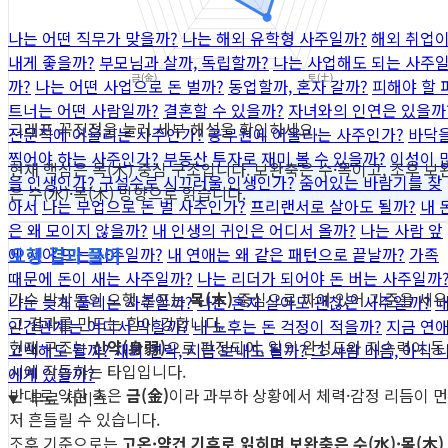
나는 어떤 직무가 맞을까?
나는 해외 유학형 사주일까?
해외 취업
내게 좋을까?
부모님과 살까, 독립할까?
나는 사업해도 되는 사주
까?
나는 어떤 사업으로 돈 벌까?
동업할까, 혼자 갈까?
피해야 할 
트너는 어떤 사람일까?
결혼할 수 있을까?
자녀와의 인연은 있을까
그래프 꼭짓점을 눌러 세부 해설을 확인하세요.
전문직에 어울리는 사주인가?
공무원에 어울리는 사주인가?
바닥
찍어야 하는 사주인가?
부동산 투자로 재미 볼 수 있을까?
이성이 
현재 핵심은 목(木) 중심 구조입니다. 보완축은 수·목이고, 조후 보
을 인생인가?
구설수로 시끄러울 인생인가?
숨어있는 바람기를 찾
은 수(水)·목(木) 방향으로 읽습니다.
아서
나는 부업으로 돈 벌 사주인가?
프리랜서로 살아도 될까?
내 
은 왜 모이지 않을까?
내 인생의 귀인은 어디서 올까?
나는 사람 앞
오행 결과 풀이
에 서야 뜨는 사주일까?
내 연애는 왜 같은 패턴으로 끝날까?
가족
때문에 돈이 새는 사주일까?
나는 리더가 되어야 돈 버는 사주일까
가수 박상돈의 오행 분포는
목(木)
중심으로 짜여 있어 기준을 세우
나는 늦게 풀리는 사주일까?
나는 혼자 살아도 괜찮은 사주일까?
고 결과를 만드는 힘이 강합니다.
인간관계는 어디서 막힐까?
내 노후는 돈 걱정이 적을까?
지금 연
현재 구조는
신약(身弱)
으로 판정되어, 일의 완성도와 지속력이 동
고백해도 될까?
재회 연락, 지금 보내도 될까?
그 사람 마음, 아직 
시에 작동하는 타입입니다.
에게 있을까?
반대로 약한 축은
금(金)
이라 과부하 상황에서 체력·감정 리듬이 먼
무료 서비스
저 흔들릴 수 있습니다.
조후 기준으로는
고온·약건 기후로 읽히며 보완축은 수(水)·목(木)