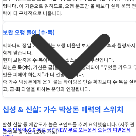
입니다.
이 기준으로 읽히므로, 오행 분포만 볼 때보다 실제 운영 전
략이 더 구체적으로 나옵니다.
보완 오행 풀이 (수·목)
쎄하다의 정밀 기준에서는 오행 비율만 보지 않고 조후와 월령까지
함께 맞춥니다.
현재 보완축은
수·목
이며, 판단 소스는
조후 우선
입니다.
희신은
목(木)
, 기신은
금(金)·화(火)
로 정리되어 “무엇을 키우고 
엇을 피해야 하는지”가 더 선명해집니다.
즉 가수 박상돈에게 운이 붙는 타이밍은 단순 확장보다
수·목
을 살
고,
금·화
과열을 피하는 운영과 연결됩니다.
십성 & 신살: 가수 박상돈 매력의 스위치
활성 신살 중 체감도가 높은 포인트를 추려 요약했습니다. (시주 관
무료 만세력
v2.0
무료 궁합
NEW
무료 오늘운세
오늘의 띠별운세
련 일부 항목은 12:00 가정)