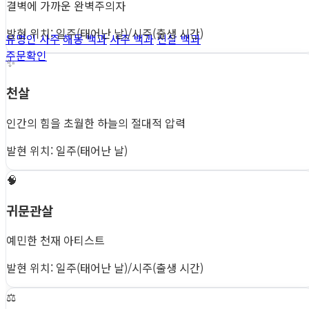
결벽에 가까운 완벽주의자
발현 위치: 일주(태어난 날)/시주(출생 시간)
유명인 사주
해몽 백과
사주 백과
신살 백과
주문확인
✨
천살
인간의 힘을 초월한 하늘의 절대적 압력
발현 위치: 일주(태어난 날)
🧠
귀문관살
예민한 천재 아티스트
발현 위치: 일주(태어난 날)/시주(출생 시간)
⚖️