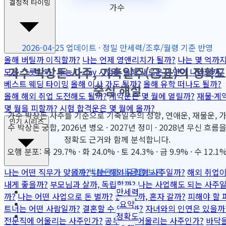
결정적 타이밍
가수
2026-04-25 업데이트 · 정밀 만세력/조후/월령 기준 반영
올해 버틸까 이직할까?
나는 언제 영앤리치가 될까?
나는 몇 억까
가수 박상돈 사주, 기축일주(己丑)의 정확도
모을 그릇일까?
수능 D-day 시험운
올해 새로운 인연이 나타날까?
베스트 웨딩 타이밍
올해 이사 가도 될까?
올해 유학 떠나도 될까?
중심 해설
올해 해외 취업 도전해도 될까?
계약운은 몇 월에 열릴까?
재물·계
몇 월을 피할까?
시험 합격운은 몇 월에 올까?
가수 박상돈 사주를 기준으로 기축일주의 성향, 연애운, 재물운, 
인기 시리즈
수 박상돈 궁합, 2026년 병오 · 2027년 정미 · 2028년 무신 흐름
정확도 근거와 함께 분석합니다.
오행 분포: 목 29.7% · 화 24.0% · 토 24.3% · 금 9.9% · 수 12.1
가수 박상돈과 내 궁합 보기
나는 어떤 직무가 맞을까?
나는 해외 유학형 사주일까?
해외 취업
내게 좋을까?
부모님과 살까, 독립할까?
나는 사업해도 되는 사주
만세력
까?
나는 어떤 사업으로 돈 벌까?
동업할까, 혼자 갈까?
피해야 할 
요약
트너는 어떤 사람일까?
결혼할 수 있을까?
자녀와의 인연은 있을까
정확도
전문직에 어울리는 사주인가?
공무원에 어울리는 사주인가?
바닥