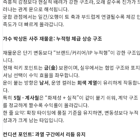
즉흥적 감정보다 현실적 배려가 강한 구조라, 오래 갈수록 진가가 
러나는 관계 운으로 해석됩니다.
궁합 관점에서는 일간/오행이 토 축과 부드럽게 연결될수록 체감 
족도가 더 빠르게 올라갑니다.
가수 박상돈 사주 재물운: 누적형 체급 상승 구조
재물운은 단기 변동보다 “브랜드/커리어/IP 누적형”이 강한 구조
니다.
현재 럭키 포인트는
금(金)
보완이며, 실무에서는 협업 구조와 포지
셔닝 선택이 수익 효율을 좌우합니다.
운이 붙는 방향은
남서
, 운영 컬러는
회색 계열
이 유리하게 작동합
다.
특히
5월 · 계사월
은 “화제성 + 실적”이 같이 붙기 쉬워, 계약 구조
를 정교하게 짤수록 수익률이 올라갑니다.
한 줄 요약: 확장 타이밍에 품질 기준을 유지하면, 변동성보다 누적
성과가 크게 남는 타입입니다.
컨디션 포인트: 과열 구간에서 리듬 유지