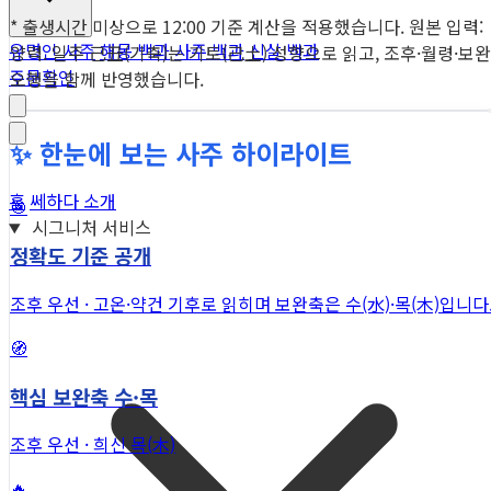
* 출생시간 미상으로 12:00 기준 계산을 적용했습니다. 원본 입력:
유명인 사주
해몽 백과
사주 백과
신살 백과
양력. 일주 己丑(기축)는 기토(己土) 성향으로 읽고, 조후·월령·보완
주문확인
오행을 함께 반영했습니다.
✨ 한눈에 보는 사주 하이라이트
홈
쎄하다 소개
🎯
시그니처 서비스
정확도 기준 공개
조후 우선 · 고온·약건 기후로 읽히며 보완축은 수(水)·목(木)입니다
🧭
핵심 보완축 수·목
조후 우선 · 희신 목(木)
🔥