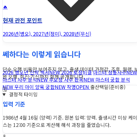
🔥
현재 관전 포인트
2026년(병오), 2027년(정미), 2028년(무신)
쎄하다는 이렇게 읽습니다
단순 오행 비율만 보여주지 않고, 출생 데이터 가정값, 조후, 월령, 
2026 병오년 전략 백서
NEW
2026 토정비결
마스터 정통사주
NEW
완 오행, 희신·기신까지 함께 공개합니다.
마스터 사주 분석
NEW
무보정 사주 판독
NEW
마스터 궁합 분석
NEW
우리 아이 양육 궁합
NEW
작명
OPEN
출산택일(준비중)
🗓️
결정적 타이밍
입력 기준
1986년 4월 16일 (양력) 기준. 원본 입력: 양력. 출생시간 미상 케
스는 12:00 기준으로 계산해 해석 과장을 줄였습니다.