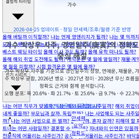
결정적 타이밍
가수
2026-04-25 업데이트 · 정밀 만세력/조후/월령 기준 반영
올해 버틸까 이직할까?
나는 언제 영앤리치가 될까?
나는 몇 억까
가수 박상우 사주, 경인일주(庚寅)의 정확도
모을 그릇일까?
수능 D-day 시험운
올해 새로운 인연이 나타날까?
베스트 웨딩 타이밍
올해 이사 가도 될까?
올해 유학 떠나도 될까?
중심 해설
올해 해외 취업 도전해도 될까?
계약운은 몇 월에 열릴까?
재물·계
몇 월을 피할까?
시험 합격운은 몇 월에 올까?
가수 박상우 사주를 기준으로 경인일주의 성향, 연애운, 재물운, 
인기 시리즈
수 박상우 궁합, 2026년 병오 · 2027년 정미 · 2028년 무신 흐름
정확도 근거와 함께 분석합니다.
오행 분포: 목 20.6% · 화 21.7% · 토 25.6% · 금 9.7% · 수 22.3
가수 박상우와 내 궁합 보기
나는 어떤 직무가 맞을까?
나는 해외 유학형 사주일까?
해외 취업
내게 좋을까?
부모님과 살까, 독립할까?
나는 사업해도 되는 사주
만세력
까?
나는 어떤 사업으로 돈 벌까?
동업할까, 혼자 갈까?
피해야 할 
요약
트너는 어떤 사람일까?
결혼할 수 있을까?
자녀와의 인연은 있을까
정확도
전문직에 어울리는 사주인가?
공무원에 어울리는 사주인가?
바닥