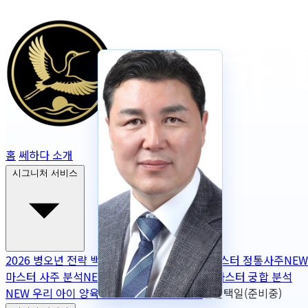
홈
쎄하다 소개
시그니처 서비스
2026 병오년 전략 백서
NEW
2026 토정비결
마스터 정통사주
NEW
마스터 사주 분석
NEW
무보정 사주 판독
NEW
마스터 궁합 분석
NEW
우리 아이 양육 궁합
NEW
작명
OPEN
출산택일(준비중)