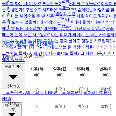
오행
찍어야 하는 사주인가?
부동산 투자로 재미 볼 수 있을까?
이성이 
대운
을 인생인가?
구설수로 시끄러울 인생인가?
숨어있는 바람기를 찾
결정적 순간
아서
나는 부업으로 돈 벌 사주인가?
프리랜서로 살아도 될까?
내 
TMI
은 왜 모이지 않을까?
내 인생의 귀인은 어디서 올까?
나는 사람 앞
궁합보기
에 서야 뜨는 사주일까?
내 연애는 왜 같은 패턴으로 끝날까?
가족
때문에 돈이 새는 사주일까?
나는 리더가 되어야 돈 버는 사주일까
나는 늦게 풀리는 사주일까?
나는 혼자 살아도 괜찮은 사주일까?
사주 정보 및 만세력
인간관계는 어디서 막힐까?
내 노후는 돈 걱정이 적을까?
지금 연
고백해도 될까?
재회 연락, 지금 보내도 될까?
그 사람 마음, 아직 
1986년 4월 16일 (양력)
에게 있을까?
무료 서비스
시주
(時
일주
(日
월주
(月
년주
(年
柱)
柱)
柱)
柱)
천간
(天
?
庚
(경)
壬
(임)
丙
(병)
干)
무료 만세력
v2.0
무료 궁합
NEW
무료 오늘운세
오늘의 띠별운세
NEW
지지
(地
?
寅
(인)
辰
(진)
寅
(인)
지식 허브
支)