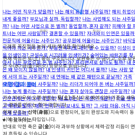
나는 어떤 직무가 맞을까?
나는 해외 유학형 사주일까?
해외 취업
내게 좋을까?
부모님과 살까, 독립할까?
나는 사업해도 되는 사주
까?
나는 어떤 사업으로 돈 벌까?
동업할까, 혼자 갈까?
피해야 할 
트너는 어떤 사람일까?
결혼할 수 있을까?
자녀와의 인연은 있을까
전문직에 어울리는 사주인가?
공무원에 어울리는 사주인가?
바닥
그래프 꼭짓점을 눌러 세부 해설을 확인하세요.
찍어야 하는 사주인가?
부동산 투자로 재미 볼 수 있을까?
이성이 
을 인생인가?
구설수로 시끄러울 인생인가?
숨어있는 바람기를 찾
현재 핵심은 토(土) 중심 구조입니다. 보완축은 수·금이고, 조후 보
아서
나는 부업으로 돈 벌 사주인가?
프리랜서로 살아도 될까?
내 
은 수(水)·금(金)·화(火) 방향으로 읽습니다.
은 왜 모이지 않을까?
내 인생의 귀인은 어디서 올까?
나는 사람 앞
에 서야 뜨는 사주일까?
내 연애는 왜 같은 패턴으로 끝날까?
가족
오행 결과 풀이
때문에 돈이 새는 사주일까?
나는 리더가 되어야 돈 버는 사주일까
나는 늦게 풀리는 사주일까?
나는 혼자 살아도 괜찮은 사주일까?
가수 박상우의 오행 분포는
토(土)
중심으로 짜여 있어 기준을 세우
인간관계는 어디서 막힐까?
내 노후는 돈 걱정이 적을까?
지금 연
고 결과를 만드는 힘이 강합니다.
고백해도 될까?
재회 연락, 지금 보내도 될까?
그 사람 마음, 아직 
현재 구조는
신약(身弱)
으로 판정되어, 일의 완성도와 지속력이 동
에게 있을까?
시에 작동하는 타입입니다.
무료 서비스
반대로 약한 축은
금(金)
이라 과부하 상황에서 체력·감정 리듬이 먼
저 흔들릴 수 있습니다.