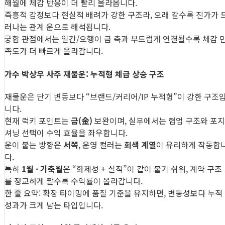
해월에 체감 반응이 더 빨리 올라옵니다.
즉흥적 감정보다 현실적 배려가 강한 구조라, 오래 갈수록 진가가 
러나는 관계 운으로 해석됩니다.
궁합 관점에서는 일간/오행이 금 축과 부드럽게 연결될수록 체감 
족도가 더 빠르게 올라갑니다.
가수 박상우 사주 재물운: 누적형 체급 상승 구조
재물운은 단기 변동보다 “브랜드/커리어/IP 누적형”이 강한 구조
니다.
현재 럭키 포인트는
금(金)
보완이며, 실무에서는 협업 구조와 포지
셔닝 선택이 수익 효율을 좌우합니다.
운이 붙는 방향은
서쪽
, 운영 컬러는
회색 계열
이 유리하게 작동합
다.
특히
1월 · 기축월
은 “화제성 + 실적”이 같이 붙기 쉬워, 계약 구조
를 정교하게 짤수록 수익률이 올라갑니다.
한 줄 요약: 확장 타이밍에 품질 기준을 유지하면, 변동성보다 누적
성과가 크게 남는 타입입니다.