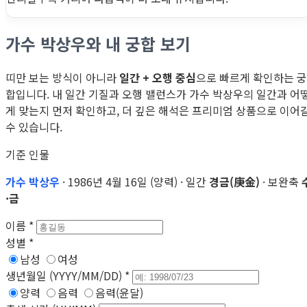
가수 박상우와 내 궁합 보기
띠만 보는 방식이 아니라
일간 + 오행 중심
으로 빠르게 확인하는 궁
합입니다. 내 일간 기질과 오행 밸런스가 가수 박상우의 일간과 어
게 맞는지 먼저 확인하고, 더 깊은 해석은 프리미엄 상품으로 이어
수 있습니다.
기준 인물
가수 박상우
· 1986년 4월 16일 (양력) · 일간
경금(庚金)
· 보완축
·금
이름
*
성별
*
남성
여성
생년월일 (YYYY/MM/DD)
*
양력
음력
음력(윤달)