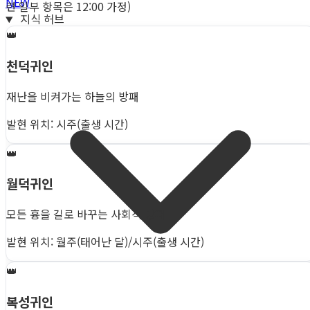
NEW
련 일부 항목은 12:00 가정)
지식 허브
👑
천덕귀인
재난을 비켜가는 하늘의 방패
발현 위치: 시주(출생 시간)
👑
월덕귀인
모든 흉을 길로 바꾸는 사회적 방패
발현 위치: 월주(태어난 달)/시주(출생 시간)
👑
복성귀인