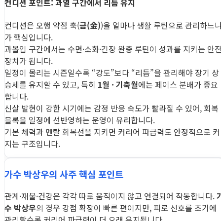
컨디션 포인트: 과열 구간에서 리듬 유지
컨디션은 오행 약점 축(
금(金)
)을 얼마나 생활 루틴으로 관리하느
가 핵심입니다.
과몰입 구간에서는 수면·소화·긴장 완충 루틴이 성과를 지키는 안
장치가 됩니다.
일정이 몰리는 시즌일수록 “강도”보다 “리듬”을 관리해야 장기 상
승세를 유지할 수 있고, 특히
1월 · 기축월
에는 페이스 분배가 중요
합니다.
신살 발현이 강한 시기에는 감정 반응 속도가 빨라질 수 있어, 회복
블록을 일정에 선반영하는 운영이 유리합니다.
기본 체력과 멘탈 회복선을 지키면 커리어 파급력도 안정적으로 커
지는 구조입니다.
가수 박상우의 사주 핵심 포인트
관계·재물·건강은 각각 따로 움직이지 않고 연결되어 작동합니다.
수 박상우
의 경우 강점 확장이 빠른 편이지만, 피로 신호를 초기에
관리할수록 커리어 파급력이 더 오래 유지됩니다.