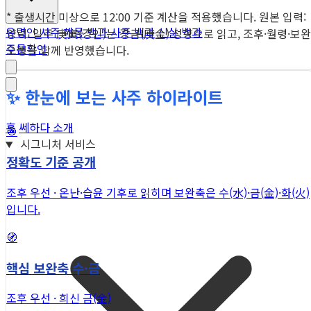
* 출생시간 미상으로 12:00 기준 계산을 적용했습니다. 원본 입력:
유명인 사주
해몽 백과
사주 백과
신살 백과
양력. 일주 庚寅(경인)는 경금(庚金) 성향으로 읽고, 조후·월령·보완
주문확인
오행을 함께 반영했습니다.
✨ 한눈에 보는 사주 하이라이트
홈
쎄하다 소개
🎯
시그니처 서비스
정확도 기준 공개
조후 우선 · 온난·습윤 기후로 읽히며 보완축은 수(水)·금(金)·화(火)
입니다.
🧭
핵심 보완축 수·금
조후 우선 · 희신 금(金)