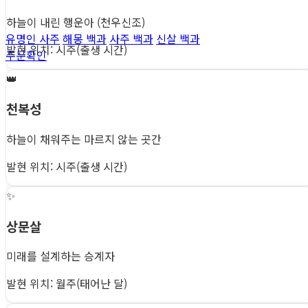
하늘이 내린 행운아 (천우신조)
유명인 사주
해몽 백과
사주 백과
신살 백과
발현 위치: 시주(출생 시간)
주문확인
👑
천복성
하늘이 채워주는 마르지 않는 곳간
발현 위치: 시주(출생 시간)
✨
상문살
미래를 설계하는 승계자
발현 위치: 월주(태어난 달)