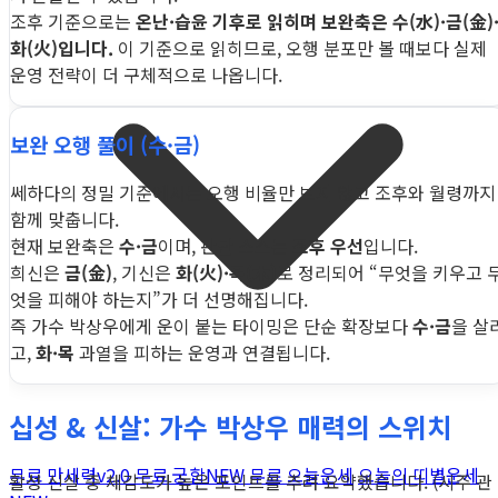
조후 기준으로는
온난·습윤 기후로 읽히며 보완축은 수(水)·금(金)
화(火)입니다.
이 기준으로 읽히므로, 오행 분포만 볼 때보다 실제
운영 전략이 더 구체적으로 나옵니다.
보완 오행 풀이 (수·금)
쎄하다의 정밀 기준에서는 오행 비율만 보지 않고 조후와 월령까지
함께 맞춥니다.
현재 보완축은
수·금
이며, 판단 소스는
조후 우선
입니다.
희신은
금(金)
, 기신은
화(火)·목(木)
로 정리되어 “무엇을 키우고 
엇을 피해야 하는지”가 더 선명해집니다.
즉 가수 박상우에게 운이 붙는 타이밍은 단순 확장보다
수·금
을 살
고,
화·목
과열을 피하는 운영과 연결됩니다.
십성 & 신살: 가수 박상우 매력의 스위치
무료 만세력
v2.0
무료 궁합
NEW
무료 오늘운세
오늘의 띠별운세
활성 신살 중 체감도가 높은 포인트를 추려 요약했습니다. (시주 관