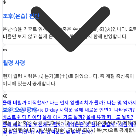
🌡️
조후(온습) 판단
온난·습윤 기후로 읽히며 보완축은 수(水)·금(金)·화(火)입니다. 오
비율만 보지 않고 실제 온도·습도 불균형까지 함께 반영합니다.
🧱
월령 사령
현재 월령 사령은 戊 본기(토(土))로 읽었습니다. 즉 계절 중심축이
어디에 있는지 공개합니다.
🧭
올해 버틸까 이직할까?
나는 언제 영앤리치가 될까?
나는 몇 억까
보완 오행 공개
모을 그릇일까?
수능 D-day 시험운
올해 새로운 인연이 나타날까?
베스트 웨딩 타이밍
올해 이사 가도 될까?
올해 유학 떠나도 될까?
핵심 보완축은 수·금 (조후 우선)입니다. 기존 기준과 달라진 지점
올해 해외 취업 도전해도 될까?
계약운은 몇 월에 열릴까?
재물·계
지 반영했습니다. 희신은 금(金), 기신은 화(火)·목(木)으로 공개합
몇 월을 피할까?
시험 합격운은 몇 월에 올까?