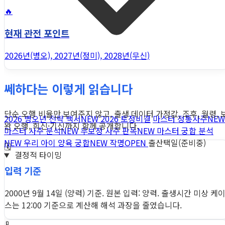
🔥
현재 관전 포인트
2026년(병오), 2027년(정미), 2028년(무신)
쎄하다는 이렇게 읽습니다
단순 오행 비율만 보여주지 않고, 출생 데이터 가정값, 조후, 월령, 
2026 병오년 전략 백서
NEW
2026 토정비결
마스터 정통사주
NEW
완 오행, 희신·기신까지 함께 공개합니다.
마스터 사주 분석
NEW
무보정 사주 판독
NEW
마스터 궁합 분석
NEW
우리 아이 양육 궁합
NEW
작명
OPEN
출산택일(준비중)
🗓️
결정적 타이밍
입력 기준
2000년 9월 14일 (양력) 기준. 원본 입력: 양력. 출생시간 미상 케
스는 12:00 기준으로 계산해 해석 과장을 줄였습니다.