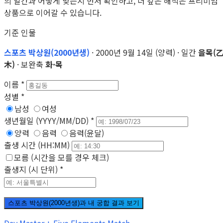
의 일간과 어떻게 맞는지 먼저 확인하고, 더 깊은 해석은 프리미엄
상품으로 이어갈 수 있습니다.
기준 인물
스포츠 박상원(2000년생)
· 2000년 9월 14일 (양력) · 일간
을목(
木)
· 보완축
화·목
이름
*
성별
*
남성
여성
생년월일 (YYYY/MM/DD)
*
양력
음력
음력(윤달)
출생 시간 (HH:MM)
모름 (시간을 모를 경우 체크)
출생지 (시 단위)
*
스포츠 박상원(2000년생)과 내 궁합 결과 보기