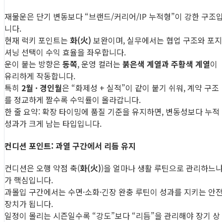
재물운은 단기 변동보다 “브랜드/커리어/IP 누적형”이 강한 구조
니다.
현재 럭키 포인트는
화(火)
보완이며, 실무에서는 협업 구조와 포지
셔닝 선택이 수익 효율을 좌우합니다.
운이 붙는 방향은
동쪽
, 운영 컬러는
붉은색 계열과 주황색 계열
이
유리하게 작동합니다.
특히
2월 · 경인월
은 “화제성 + 실적”이 같이 붙기 쉬워, 계약 구조
를 정교하게 짤수록 수익률이 올라갑니다.
한 줄 요약: 확장 타이밍에 품질 기준을 유지하면, 변동성보다 누적
성과가 크게 남는 타입입니다.
컨디션 포인트: 과열 구간에서 리듬 유지
컨디션은 오행 약점 축(
화(火)
)을 얼마나 생활 루틴으로 관리하느
가 핵심입니다.
과몰입 구간에서는 수면·소화·긴장 완충 루틴이 성과를 지키는 안
장치가 됩니다.
일정이 몰리는 시즌일수록 “강도”보다 “리듬”을 관리해야 장기 상