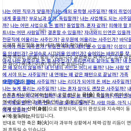
나는 어떤 직무가 맞을까?
나는 해외 유학형 사주일까?
해외 취업
내게 좋을까?
부모님과 살까, 독립할까?
나는 사업해도 되는 사주
까?
나는 어떤 사업으로 돈 벌까?
동업할까, 혼자 갈까?
피해야 할 
트너는 어떤 사람일까?
결혼할 수 있을까?
자녀와의 인연은 있을까
전문직에 어울리는 사주인가?
공무원에 어울리는 사주인가?
바닥
그래프 꼭짓점을 눌러 세부 해설을 확인하세요.
찍어야 하는 사주인가?
부동산 투자로 재미 볼 수 있을까?
이성이 
을 인생인가?
구설수로 시끄러울 인생인가?
숨어있는 바람기를 찾
현재 핵심은 금(金) 중심 구조입니다. 보완축은 화·목이고, 조후 보
아서
나는 부업으로 돈 벌 사주인가?
프리랜서로 살아도 될까?
내 
은 화(火)·목(木)·수(水) 방향으로 읽습니다.
은 왜 모이지 않을까?
내 인생의 귀인은 어디서 올까?
나는 사람 앞
에 서야 뜨는 사주일까?
내 연애는 왜 같은 패턴으로 끝날까?
가족
오행 결과 풀이
때문에 돈이 새는 사주일까?
나는 리더가 되어야 돈 버는 사주일까
나는 늦게 풀리는 사주일까?
나는 혼자 살아도 괜찮은 사주일까?
스포츠 박상원(2000년생)의 오행 분포는
금(金)
중심으로 짜여 있
인간관계는 어디서 막힐까?
내 노후는 돈 걱정이 적을까?
지금 연
어 기준을 세우고 결과를 만드는 힘이 강합니다.
고백해도 될까?
재회 연락, 지금 보내도 될까?
그 사람 마음, 아직 
현재 구조는
신약(身弱)
으로 판정되어, 일의 완성도와 지속력이 동
에게 있을까?
시에 작동하는 타입입니다.
무료 서비스
반대로 약한 축은
화(火)
이라 과부하 상황에서 체력·감정 리듬이 먼
저 흔들릴 수 있습니다.