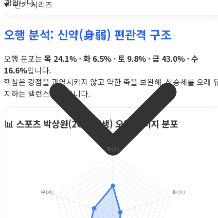
개합니다.
인기 시리즈
오행 분석: 신약(身弱) 편관격 구조
오행 분포는
목 24.1% · 화 6.5% · 토 9.8% · 금 43.0% · 수
16.6%
입니다.
핵심은 강점을 과열시키지 않고 약한 축을 보완해, 상승세를 오래 
지하는 밸런스 운영입니다.
📊 스포츠 박상원(2000년생) 오행 에너지 분포