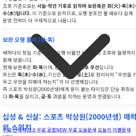
조후 기준으로는
서늘·약건 기후로 읽히며 보완축은 화(火)·목(木)
수(水)입니다.
이 기준으로 읽히므로, 오행 분포만 볼 때보다 실제
운영 전략이 더 구체적으로 나옵니다.
보완 오행 풀이 (화·목)
쎄하다의 정밀 기준에서는 오행 비율만 보지 않고 조후와 월령까지
함께 맞춥니다.
현재 보완축은
화·목
이며, 판단 소스는
조후 우선
입니다.
희신은
목(木)·수(水)
, 기신은
금(金)·토(土)
로 정리되어 “무엇을 
우고 무엇을 피해야 하는지”가 더 선명해집니다.
즉 스포츠 박상원(2000년생)에게 운이 붙는 타이밍은 단순 확장보
다
화·목
을 살리고,
금·토
과열을 피하는 운영과 연결됩니다.
십성 & 신살: 스포츠 박상원(2000년생) 매
의 스위치
무료 만세력
v2.0
무료 궁합
NEW
무료 오늘운세
오늘의 띠별운세