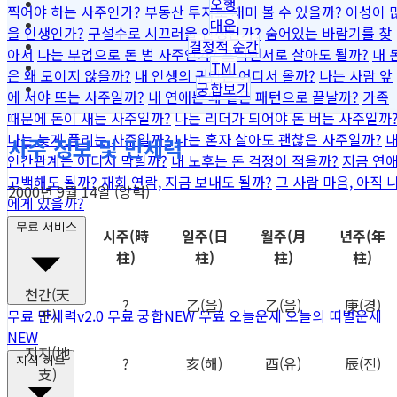
오행
찍어야 하는 사주인가?
부동산 투자로 재미 볼 수 있을까?
이성이 
대운
을 인생인가?
구설수로 시끄러울 인생인가?
숨어있는 바람기를 찾
결정적 순간
아서
나는 부업으로 돈 벌 사주인가?
프리랜서로 살아도 될까?
내 
TMI
은 왜 모이지 않을까?
내 인생의 귀인은 어디서 올까?
나는 사람 앞
궁합보기
에 서야 뜨는 사주일까?
내 연애는 왜 같은 패턴으로 끝날까?
가족
때문에 돈이 새는 사주일까?
나는 리더가 되어야 돈 버는 사주일까
나는 늦게 풀리는 사주일까?
나는 혼자 살아도 괜찮은 사주일까?
사주 정보 및 만세력
인간관계는 어디서 막힐까?
내 노후는 돈 걱정이 적을까?
지금 연
고백해도 될까?
재회 연락, 지금 보내도 될까?
그 사람 마음, 아직 
2000년 9월 14일 (양력)
에게 있을까?
무료 서비스
시주
(時
일주
(日
월주
(月
년주
(年
柱)
柱)
柱)
柱)
천간
(天
?
乙
(을)
乙
(을)
庚
(경)
干)
무료 만세력
v2.0
무료 궁합
NEW
무료 오늘운세
오늘의 띠별운세
NEW
지지
(地
?
亥
(해)
酉
(유)
辰
(진)
지식 허브
支)