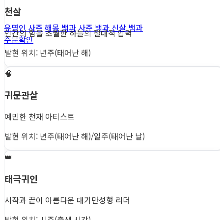
천살
유명인 사주
해몽 백과
사주 백과
신살 백과
인간의 힘을 초월한 하늘의 절대적 압력
주문확인
발현 위치: 년주(태어난 해)
🧠
귀문관살
예민한 천재 아티스트
발현 위치: 년주(태어난 해)/일주(태어난 날)
👑
태극귀인
시작과 끝이 아름다운 대기만성형 리더
발현 위치: 시주(출생 시간)