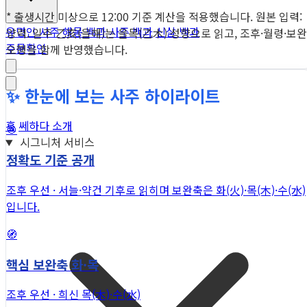
* 출생시간 미상으로 12:00 기준 계산을 적용했습니다. 원본 입력:
유명인 사주
해몽 백과
사주 백과
신살 백과
양력. 일주 乙亥(을해)는 을목(乙木) 성향으로 읽고, 조후·월령·보완
주문확인
오행을 함께 반영했습니다.
✨ 한눈에 보는 사주 하이라이트
홈
쎄하다 소개
🎯
시그니처 서비스
정확도 기준 공개
조후 우선 · 서늘·약건 기후로 읽히며 보완축은 화(火)·목(木)·수(水)
입니다.
🧭
핵심 보완축 화·목
조후 우선 · 희신 목(木)·수(水)