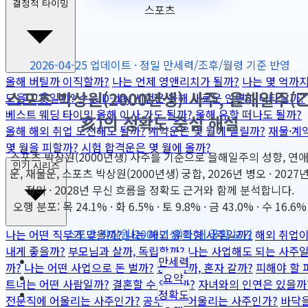
결정적 타이밍
스포츠
2026-04-25 업데이트 · 정밀 만세력/조후/월령 기준 반영
올해 버틸까 이직할까?
나는 언제 영앤리치가 될까?
나는 몇 억까
스포츠 박상원(2000년생) 사주, 을해일주(
모을 그릇일까?
수능 D-day 시험운
올해 새로운 인연이 나타날까?
베스트 웨딩 타이밍
올해 이사 가도 될까?
올해 유학 떠나도 될까?
亥)의 정확도 중심 해설
올해 해외 취업 도전해도 될까?
계약운은 몇 월에 열릴까?
재물·계
몇 월을 피할까?
시험 합격운은 몇 월에 올까?
스포츠 박상원(2000년생) 사주를 기준으로 을해일주의 성향, 연
인기 시리즈
운, 재물운, 스포츠 박상원(2000년생) 궁합, 2026년 병오 · 2027
정미 · 2028년 무신 흐름을 정확도 근거와 함께 분석합니다.
오행 분포: 목 24.1% · 화 6.5% · 토 9.8% · 금 43.0% · 수 16.6%
스포츠 박상원(2000년생)과 내 궁합 보기
나는 어떤 직무가 맞을까?
나는 해외 유학형 사주일까?
해외 취업
내게 좋을까?
부모님과 살까, 독립할까?
나는 사업해도 되는 사주
만세력
까?
나는 어떤 사업으로 돈 벌까?
동업할까, 혼자 갈까?
피해야 할 
요약
트너는 어떤 사람일까?
결혼할 수 있을까?
자녀와의 인연은 있을까
정확도
전문직에 어울리는 사주인가?
공무원에 어울리는 사주인가?
바닥