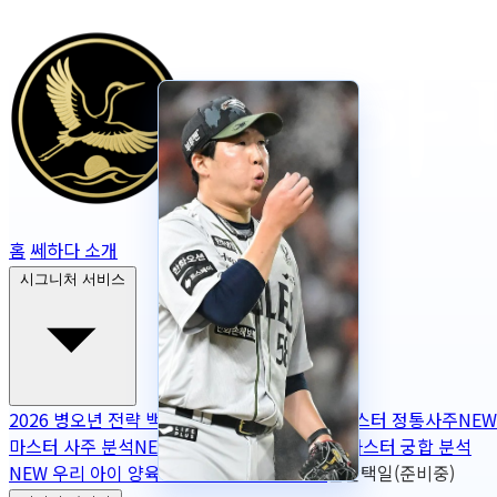
홈
쎄하다 소개
시그니처 서비스
2026 병오년 전략 백서
NEW
2026 토정비결
마스터 정통사주
NEW
마스터 사주 분석
NEW
무보정 사주 판독
NEW
마스터 궁합 분석
NEW
우리 아이 양육 궁합
NEW
작명
OPEN
출산택일(준비중)