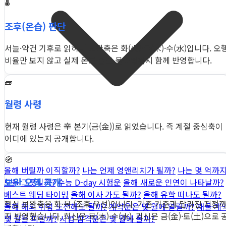
🌡️
조후(온습) 판단
서늘·약건 기후로 읽히며 보완축은 화(火)·목(木)·수(水)입니다. 오
비율만 보지 않고 실제 온도·습도 불균형까지 함께 반영합니다.
🧱
월령 사령
현재 월령 사령은 辛 본기(금(金))로 읽었습니다. 즉 계절 중심축이
어디에 있는지 공개합니다.
🧭
올해 버틸까 이직할까?
나는 언제 영앤리치가 될까?
나는 몇 억까
보완 오행 공개
모을 그릇일까?
수능 D-day 시험운
올해 새로운 인연이 나타날까?
베스트 웨딩 타이밍
올해 이사 가도 될까?
올해 유학 떠나도 될까?
핵심 보완축은 화·목 (조후 우선)입니다. 기존 기준과 달라진 지점
올해 해외 취업 도전해도 될까?
계약운은 몇 월에 열릴까?
재물·계
지 반영했습니다. 희신은 목(木)·수(水), 기신은 금(金)·토(土)으로 
몇 월을 피할까?
시험 합격운은 몇 월에 올까?