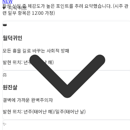
NEW
활성 신살 중 체감도가 높은 포인트를 추려 요약했습니다. (시주 관
지식 허브
련 일부 항목은 12:00 가정)
👑
월덕귀인
모든 흉을 길로 바꾸는 사회적 방패
발현 위치: 년주(태어난 해)
⚖️
원진살
결벽에 가까운 완벽주의자
발현 위치: 년주(태어난 해)/일주(태어난 날)
✨