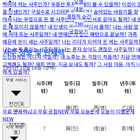
오행
찍어야 하는 사주인가?
부동산 투자로 재미 볼 수 있을까?
이성이 
대운
을 인생인가?
구설수로 시끄러울 인생인가?
숨어있는 바람기를 찾
결정적 순간
아서
나는 부업으로 돈 벌 사주인가?
프리랜서로 살아도 될까?
내 
TMI
은 왜 모이지 않을까?
내 인생의 귀인은 어디서 올까?
나는 사람 앞
궁합보기
에 서야 뜨는 사주일까?
내 연애는 왜 같은 패턴으로 끝날까?
가족
때문에 돈이 새는 사주일까?
나는 리더가 되어야 돈 버는 사주일까
나는 늦게 풀리는 사주일까?
나는 혼자 살아도 괜찮은 사주일까?
사주 정보 및 만세력
인간관계는 어디서 막힐까?
내 노후는 돈 걱정이 적을까?
지금 연
고백해도 될까?
재회 연락, 지금 보내도 될까?
그 사람 마음, 아직 
1995년 10월 16일 (양력)
에게 있을까?
무료 서비스
시주
(時
일주
(日
월주
(月
년주
(年
柱)
柱)
柱)
柱)
천간
(天
?
庚
(경)
丙
(병)
乙
(을)
干)
무료 만세력
v2.0
무료 궁합
NEW
무료 오늘운세
오늘의 띠별운세
NEW
지지
(地
?
辰
(진)
戌
(술)
亥
(해)
지식 허브
支)