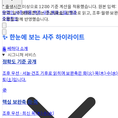
* 출생시간 미상으로 12:00 기준 계산을 적용했습니다. 원본 입력:
유명인 사주
해몽 백과
사주 백과
신살 백과
양력. 일주 庚辰(경진)는 경금(庚金) 성향으로 읽고, 조후·월령·보완
주문확인
오행을 함께 반영했습니다.
✨ 한눈에 보는 사주 하이라이트
홈
쎄하다 소개
🎯
시그니처 서비스
정확도 기준 공개
조후 우선 · 서늘·건조 기후로 읽히며 보완축은 화(火)·목(木)·수(水)
토(土)입니다.
🧭
핵심 보완축 화·목
조후 우선 · 희신 목(木)·수(水)