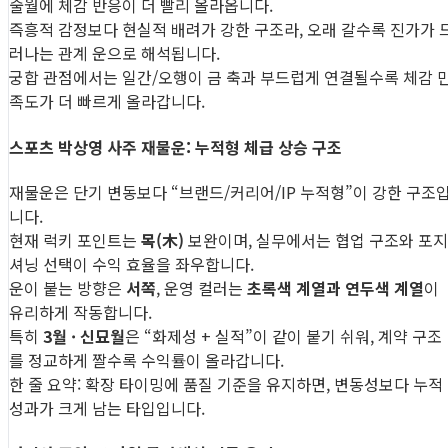
술월에 체감 반응이 더 빨리 올라옵니다.
즉흥적 감정보다 현실적 배려가 강한 구조라, 오래 갈수록 진가가 
러나는 관계 운으로 해석됩니다.
궁합 관점에서는 일간/오행이 금 축과 부드럽게 연결될수록 체감 
족도가 더 빠르게 올라갑니다.
스포츠 박상영 사주 재물운: 누적형 체급 상승 구조
재물운은 단기 변동보다 “브랜드/커리어/IP 누적형”이 강한 구조
니다.
현재 럭키 포인트는
목(木)
보완이며, 실무에서는 협업 구조와 포지
셔닝 선택이 수익 효율을 좌우합니다.
운이 붙는 방향은
서쪽
, 운영 컬러는
초록색 계열과 연두색 계열
이
유리하게 작동합니다.
특히
3월 · 신묘월
은 “화제성 + 실적”이 같이 붙기 쉬워, 계약 구조
를 정교하게 짤수록 수익률이 올라갑니다.
한 줄 요약: 확장 타이밍에 품질 기준을 유지하면, 변동성보다 누적
성과가 크게 남는 타입입니다.