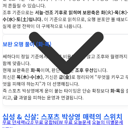
저 흔들릴 수 있습니다.
조후 기준으로는
서늘·건조 기후로 읽히며 보완축은 화(火)·목(木)
수(水)·토(土)입니다.
이 기준으로 읽히므로, 오행 분포만 볼 때보
실제 운영 전략이 더 구체적으로 나옵니다.
보완 오행 풀이 (화·목)
쎄하다의 정밀 기준에서는 오행 비율만 보지 않고 조후와 월령까지
함께 맞춥니다.
현재 보완축은
화·목
이며, 판단 소스는
조후 우선
입니다.
희신은
목(木)·수(水)
, 기신은
금(金)
로 정리되어 “무엇을 키우고 
엇을 피해야 하는지”가 더 선명해집니다.
즉 스포츠 박상영에게 운이 붙는 타이밍은 단순 확장보다
화·목
을 
리고,
금
과열을 피하는 운영과 연결됩니다.
십성 & 신살: 스포츠 박상영 매력의 스위치
무료 만세력
v2.0
무료 궁합
NEW
무료 오늘운세
오늘의 띠별운세