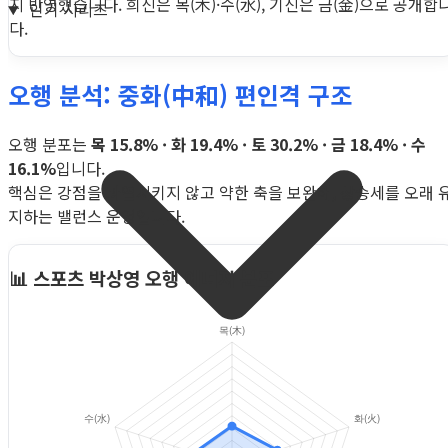
지 반영했습니다. 희신은 목(木)·수(水), 기신은 금(金)으로 공개합
인기 시리즈
다.
오행 분석: 중화(中和) 편인격 구조
오행 분포는
목 15.8% · 화 19.4% · 토 30.2% · 금 18.4% · 수
16.1%
입니다.
핵심은 강점을 과열시키지 않고 약한 축을 보완해, 상승세를 오래 
지하는 밸런스 운영입니다.
📊 스포츠 박상영 오행 에너지 분포