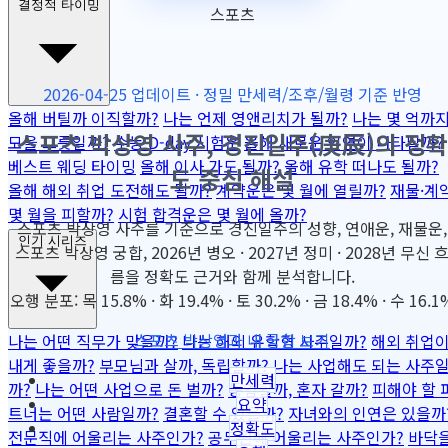
결정적 타이밍
스포츠
2026-04-25 업데이트 · 정밀 만세력/조후/월령 기준 반영
올해 버틸까 이직할까?
나는 언제 영앤리치가 될까?
나는 몇 억까
스포츠 박상영 사주, 경진일주(庚辰)의 정확
모을 그릇일까?
수능 D-day 시험운
올해 새로운 인연이 나타날까?
베스트 웨딩 타이밍
올해 이사 가도 될까?
올해 유학 떠나도 될까?
도 중심 해설
올해 해외 취업 도전해도 될까?
계약운은 몇 월에 열릴까?
재물·계
몇 월을 피할까?
시험 합격운은 몇 월에 올까?
스포츠 박상영 사주를 기준으로 경진일주의 성향, 연애운, 재물운,
인기 시리즈
스포츠 박상영 궁합, 2026년 병오 · 2027년 정미 · 2028년 무신 
름을 정확도 근거와 함께 분석합니다.
오행 분포: 목 15.8% · 화 19.4% · 토 30.2% · 금 18.4% · 수 16.1
스포츠 박상영과 내 궁합 보기
나는 어떤 직무가 맞을까?
나는 해외 유학형 사주일까?
해외 취업
내게 좋을까?
부모님과 살까, 독립할까?
나는 사업해도 되는 사주
만세력
까?
나는 어떤 사업으로 돈 벌까?
동업할까, 혼자 갈까?
피해야 할 
요약
트너는 어떤 사람일까?
결혼할 수 있을까?
자녀와의 인연은 있을까
정확도
전문직에 어울리는 사주인가?
공무원에 어울리는 사주인가?
바닥