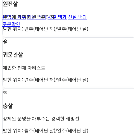
원진살
결벽에 가까운 완벽주의자
유명인 사주
해몽 백과
사주 백과
신살 백과
주문확인
발현 위치: 년주(태어난 해)/일주(태어난 날)
🧠
귀문관살
예민한 천재 아티스트
발현 위치: 년주(태어난 해)/일주(태어난 날)
⚖️
충살
정체된 운명을 깨부수는 강력한 쇄빙선
발현 위치: 월주(태어난 달)/일주(태어난 날)