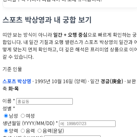
스포츠 박상영과 내 궁합 보기
띠만 보는 방식이 아니라
일간 + 오행 중심
으로 빠르게 확인하는 궁
합입니다. 내 일간 기질과 오행 밸런스가 스포츠 박상영의 일간과 
떻게 맞는지 먼저 확인하고, 더 깊은 해석은 프리미엄 상품으로 이
갈 수 있습니다.
기준 인물
스포츠 박상영
· 1995년 10월 16일 (양력) · 일간
경금(庚金)
· 보완
축
화·목
이름
*
성별
*
남성
여성
생년월일 (YYYY/MM/DD)
*
양력
음력
음력(윤달)