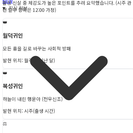
NEW
활성 신살 중 체감도가 높은 포인트를 추려 요약했습니다. (시주 관
지식 허브
련 일부 항목은 12:00 가정)
👑
월덕귀인
모든 흉을 길로 바꾸는 사회적 방패
발현 위치: 월주(태어난 달)
👑
복성귀인
하늘이 내린 행운아 (천우신조)
발현 위치: 시주(출생 시간)
⚖️