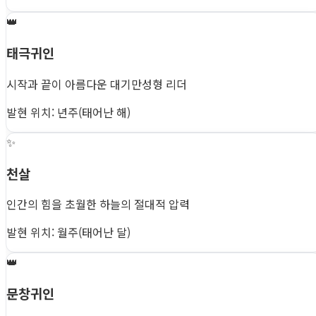
👑
태극귀인
시작과 끝이 아름다운 대기만성형 리더
발현 위치: 년주(태어난 해)
✨
천살
인간의 힘을 초월한 하늘의 절대적 압력
발현 위치: 월주(태어난 달)
👑
문창귀인