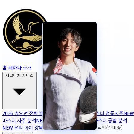
홈
쎄하다 소개
시그니처 서비스
2026 병오년 전략 백서
NEW
2026 토정비결
마스터 정통사주
NEW
마스터 사주 분석
NEW
무보정 사주 판독
NEW
마스터 궁합 분석
NEW
우리 아이 양육 궁합
NEW
작명
OPEN
출산택일(준비중)