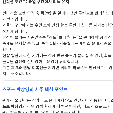
컨디션 포인트: 과열 구간에서 리듬 유지
컨디션은 오행 약점 축(
목(木)
)을 얼마나 생활 루틴으로 관리하느
가 핵심입니다.
과몰입 구간에서는 수면·소화·긴장 완충 루틴이 성과를 지키는 안
장치가 됩니다.
일정이 몰리는 시즌일수록 “강도”보다 “리듬”을 관리해야 장기 상
승세를 유지할 수 있고, 특히
1월 · 기축월
에는 페이스 분배가 중요
합니다.
신살 발현이 강한 시기에는 감정 반응 속도가 빨라질 수 있어, 회복
블록을 일정에 선반영하는 운영이 유리합니다.
기본 체력과 멘탈 회복선을 지키면 커리어 파급력도 안정적으로 커
지는 구조입니다.
스포츠 박상영의 사주 핵심 포인트
관계·재물·건강은 각각 따로 움직이지 않고 연결되어 작동합니다.
포츠 박상영
의 경우 강점 확장이 빠른 편이지만, 피로 신호를 초기
관리할수록 커리어 파급력이 더 오래 유지됩니다.