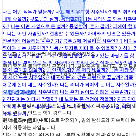
나는 어떤 직무가 맞을까?
나는 해외 유학형 사주일까?
해외 취업
내게 좋을까?
부모님과 살까, 독립할까?
나는 사업해도 되는 사주
까?
나는 어떤 사업으로 돈 벌까?
동업할까, 혼자 갈까?
피해야 할 
트너는 어떤 사람일까?
결혼할 수 있을까?
자녀와의 인연은 있을까
전문직에 어울리는 사주인가?
공무원에 어울리는 사주인가?
바닥
찍어야 하는 사주인가?
부동산 투자로 재미 볼 수 있을까?
이성이 
그래프 꼭짓점을 눌러 세부 해설을 확인하세요.
을 인생인가?
구설수로 시끄러울 인생인가?
숨어있는 바람기를 찾
아서
나는 부업으로 돈 벌 사주인가?
프리랜서로 살아도 될까?
내 
현재 핵심은 토(土) 중심 구조입니다. 보완축은 화·목이고, 조후 보
은 왜 모이지 않을까?
내 인생의 귀인은 어디서 올까?
나는 사람 앞
은 화(火)·목(木)·수(水)·토(土) 방향으로 읽습니다.
에 서야 뜨는 사주일까?
내 연애는 왜 같은 패턴으로 끝날까?
가족
때문에 돈이 새는 사주일까?
나는 리더가 되어야 돈 버는 사주일까
오행 결과 풀이
나는 늦게 풀리는 사주일까?
나는 혼자 살아도 괜찮은 사주일까?
인간관계는 어디서 막힐까?
내 노후는 돈 걱정이 적을까?
지금 연
스포츠 박상영의 오행 분포는
토(土)
중심으로 짜여 있어 기준을 세
고백해도 될까?
재회 연락, 지금 보내도 될까?
그 사람 마음, 아직 
우고 결과를 만드는 힘이 강합니다.
에게 있을까?
현재 구조는
중화(中和)
으로 판정되어, 일의 완성도와 지속력이 동
무료 서비스
시에 작동하는 타입입니다.
반대로 약한 축은
목(木)
이라 과부하 상황에서 체력·감정 리듬이 먼