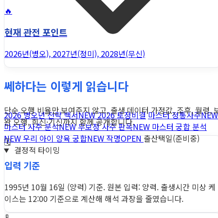
🔥
현재 관전 포인트
2026년(병오), 2027년(정미), 2028년(무신)
쎄하다는 이렇게 읽습니다
단순 오행 비율만 보여주지 않고, 출생 데이터 가정값, 조후, 월령, 
2026 병오년 전략 백서
NEW
2026 토정비결
마스터 정통사주
NEW
완 오행, 희신·기신까지 함께 공개합니다.
마스터 사주 분석
NEW
무보정 사주 판독
NEW
마스터 궁합 분석
NEW
우리 아이 양육 궁합
NEW
작명
OPEN
출산택일(준비중)
🗓️
결정적 타이밍
입력 기준
1995년 10월 16일 (양력) 기준. 원본 입력: 양력. 출생시간 미상 케
이스는 12:00 기준으로 계산해 해석 과장을 줄였습니다.