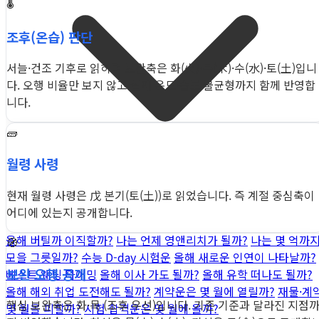
🌡️
조후(온습) 판단
서늘·건조 기후로 읽히며 보완축은 화(火)·목(木)·수(水)·토(土)입니
다. 오행 비율만 보지 않고 실제 온도·습도 불균형까지 함께 반영합
니다.
🧱
월령 사령
현재 월령 사령은 戊 본기(토(土))로 읽었습니다. 즉 계절 중심축이
어디에 있는지 공개합니다.
올해 버틸까 이직할까?
나는 언제 영앤리치가 될까?
나는 몇 억까
🧭
모을 그릇일까?
수능 D-day 시험운
올해 새로운 인연이 나타날까?
보완 오행 공개
베스트 웨딩 타이밍
올해 이사 가도 될까?
올해 유학 떠나도 될까?
올해 해외 취업 도전해도 될까?
계약운은 몇 월에 열릴까?
재물·계
핵심 보완축은 화·목 (조후 우선)입니다. 기존 기준과 달라진 지점
몇 월을 피할까?
시험 합격운은 몇 월에 올까?