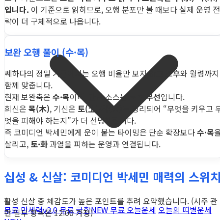
입니다.
이 기준으로 읽히므로, 오행 분포만 볼 때보다 실제 운영 전
략이 더 구체적으로 나옵니다.
보완 오행 풀이 (수·목)
쎄하다의 정밀 기준에서는 오행 비율만 보지 않고 조후와 월령까지
함께 맞춥니다.
현재 보완축은
수·목
이며, 판단 소스는
조후 우선
입니다.
희신은
목(木)
, 기신은
토(土)·화(火)
로 정리되어 “무엇을 키우고 
엇을 피해야 하는지”가 더 선명해집니다.
즉 코미디언 박세민에게 운이 붙는 타이밍은 단순 확장보다
수·목
살리고,
토·화
과열을 피하는 운영과 연결됩니다.
십성 & 신살: 코미디언 박세민 매력의 스위
활성 신살 중 체감도가 높은 포인트를 추려 요약했습니다. (시주 관
무료 만세력
v2.0
무료 궁합
NEW
무료 오늘운세
오늘의 띠별운세
련 일부 항목은 12:00 가정)