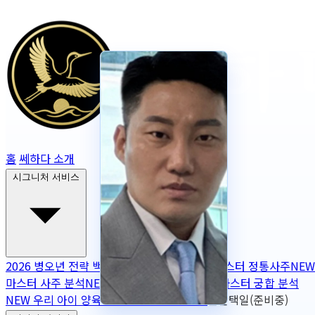
홈
쎄하다 소개
시그니처 서비스
2026 병오년 전략 백서
NEW
2026 토정비결
마스터 정통사주
NEW
마스터 사주 분석
NEW
무보정 사주 판독
NEW
마스터 궁합 분석
NEW
우리 아이 양육 궁합
NEW
작명
OPEN
출산택일(준비중)