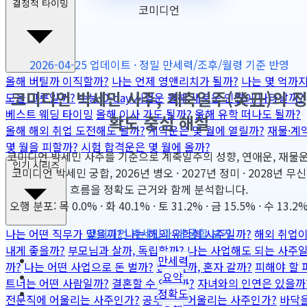
결정적 타이밍
코미디언
2026-04-25 업데이트 · 정밀 만세력/조후/월령 기준 반영
올해 버틸까 이직할까?
나는 언제 영앤리치가 될까?
나는 몇 억까
코미디언 박세민 사주, 계축일주(癸丑)의 정
모을 그릇일까?
수능 D-day 시험운
올해 새로운 인연이 나타날까?
베스트 웨딩 타이밍
올해 이사 가도 될까?
올해 유학 떠나도 될까?
확도 중심 해설
올해 해외 취업 도전해도 될까?
계약운은 몇 월에 열릴까?
재물·계
몇 월을 피할까?
시험 합격운은 몇 월에 올까?
코미디언 박세민 사주를 기준으로 계축일주의 성향, 연애운, 재물운
인기 시리즈
코미디언 박세민 궁합, 2026년 병오 · 2027년 정미 · 2028년 무신
흐름을 정확도 근거와 함께 분석합니다.
오행 분포: 목 0.0% · 화 40.1% · 토 31.2% · 금 15.5% · 수 13.2
코미디언 박세민과 내 궁합 보기
나는 어떤 직무가 맞을까?
나는 해외 유학형 사주일까?
해외 취업
내게 좋을까?
부모님과 살까, 독립할까?
나는 사업해도 되는 사주
만세력
까?
나는 어떤 사업으로 돈 벌까?
동업할까, 혼자 갈까?
피해야 할 
요약
트너는 어떤 사람일까?
결혼할 수 있을까?
자녀와의 인연은 있을까
정확도
전문직에 어울리는 사주인가?
공무원에 어울리는 사주인가?
바닥