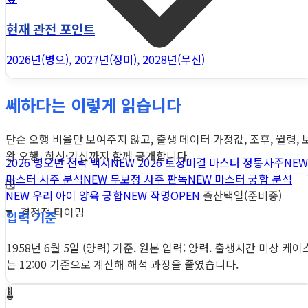
현재 관전 포인트
2026년(병오), 2027년(정미), 2028년(무신)
쎄하다는 이렇게 읽습니다
단순 오행 비율만 보여주지 않고, 출생 데이터 가정값, 조후, 월령, 
완 오행, 희신·기신까지 함께 공개합니다.
2026 병오년 전략 백서
NEW
2026 토정비결
마스터 정통사주
NEW
마스터 사주 분석
NEW
무보정 사주 판독
NEW
마스터 궁합 분석
🗓️
NEW
우리 아이 양육 궁합
NEW
작명
OPEN
출산택일(준비중)
결정적 타이밍
입력 기준
1958년 6월 5일 (양력) 기준. 원본 입력: 양력. 출생시간 미상 케이
는 12:00 기준으로 계산해 해석 과장을 줄였습니다.
🌡️