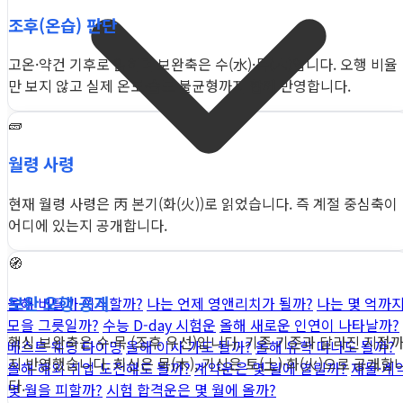
조후(온습) 판단
고온·약건 기후로 읽히며 보완축은 수(水)·목(木)입니다. 오행 비율
만 보지 않고 실제 온도·습도 불균형까지 함께 반영합니다.
🧱
월령 사령
현재 월령 사령은 丙 본기(화(火))로 읽었습니다. 즉 계절 중심축이
어디에 있는지 공개합니다.
🧭
보완 오행 공개
올해 버틸까 이직할까?
나는 언제 영앤리치가 될까?
나는 몇 억까
모을 그릇일까?
수능 D-day 시험운
올해 새로운 인연이 나타날까?
핵심 보완축은 수·목 (조후 우선)입니다. 기존 기준과 달라진 지점
베스트 웨딩 타이밍
올해 이사 가도 될까?
올해 유학 떠나도 될까?
지 반영했습니다. 희신은 목(木), 기신은 토(土)·화(火)으로 공개합
올해 해외 취업 도전해도 될까?
계약운은 몇 월에 열릴까?
재물·계
다.
몇 월을 피할까?
시험 합격운은 몇 월에 올까?