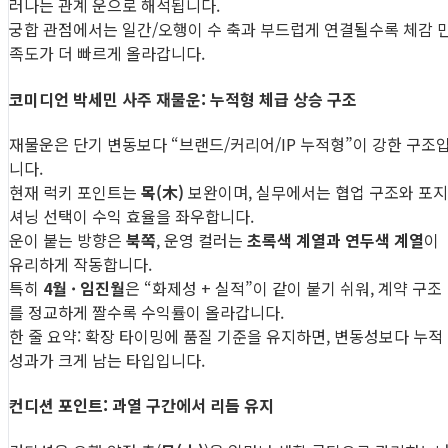
러나는 관계 운으로 해석됩니다.
궁합 관점에서는 일간/오행이 수 축과 부드럽게 연결될수록 체감 
족도가 더 빠르게 올라갑니다.
코미디언 박세민 사주 재물운: 누적형 체급 상승 구조
재물운은 단기 변동보다 “브랜드/커리어/IP 누적형”이 강한 구조
니다.
현재 럭키 포인트는
목(木)
보완이며, 실무에서는 협업 구조와 포지
셔닝 선택이 수익 효율을 좌우합니다.
운이 붙는 방향은
북쪽
, 운영 컬러는
초록색 계열과 연두색 계열
이
유리하게 작동합니다.
특히
4월 · 임진월
은 “화제성 + 실적”이 같이 붙기 쉬워, 계약 구조
를 정교하게 짤수록 수익률이 올라갑니다.
한 줄 요약: 확장 타이밍에 품질 기준을 유지하면, 변동성보다 누적
성과가 크게 남는 타입입니다.
컨디션 포인트: 과열 구간에서 리듬 유지