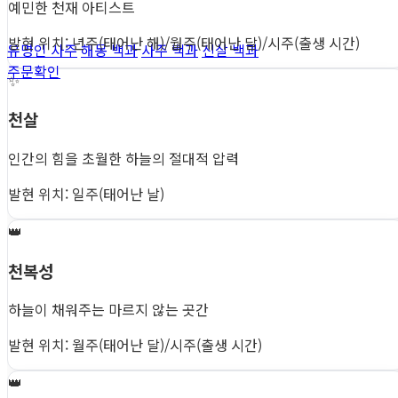
예민한 천재 아티스트
발현 위치: 년주(태어난 해)/월주(태어난 달)/시주(출생 시간)
유명인 사주
해몽 백과
사주 백과
신살 백과
주문확인
✨
천살
인간의 힘을 초월한 하늘의 절대적 압력
발현 위치: 일주(태어난 날)
👑
천복성
하늘이 채워주는 마르지 않는 곳간
발현 위치: 월주(태어난 달)/시주(출생 시간)
👑