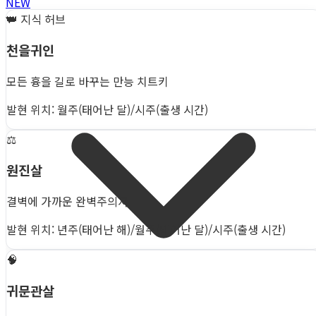
NEW
👑
지식 허브
천을귀인
모든 흉을 길로 바꾸는 만능 치트키
발현 위치: 월주(태어난 달)/시주(출생 시간)
⚖️
원진살
결벽에 가까운 완벽주의자
발현 위치: 년주(태어난 해)/월주(태어난 달)/시주(출생 시간)
🧠
귀문관살