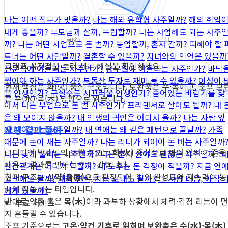
나는 어떤 직무가 맞을까?
나는 해외 유학형 사주일까?
해외 취업
내게 좋을까?
부모님과 살까, 독립할까?
나는 사업해도 되는 사주
까?
나는 어떤 사업으로 돈 벌까?
동업할까, 혼자 갈까?
피해야 할 
트너는 어떤 사람일까?
결혼할 수 있을까?
자녀와의 인연은 있을까
그래프 꼭짓점을 눌러 세부 해설을 확인하세요.
전문직에 어울리는 사주인가?
공무원에 어울리는 사주인가?
바닥
찍어야 하는 사주인가?
부동산 투자로 재미 볼 수 있을까?
이성이 
현재 핵심은 화(火) 중심 구조입니다. 보완축은 수·목이고, 조후 보
을 인생인가?
구설수로 시끄러울 인생인가?
숨어있는 바람기를 찾
은 수(水)·목(木) 방향으로 읽습니다.
아서
나는 부업으로 돈 벌 사주인가?
프리랜서로 살아도 될까?
내 
은 왜 모이지 않을까?
내 인생의 귀인은 어디서 올까?
나는 사람 앞
오행 결과 풀이
에 서야 뜨는 사주일까?
내 연애는 왜 같은 패턴으로 끝날까?
가족
때문에 돈이 새는 사주일까?
나는 리더가 되어야 돈 버는 사주일까
코미디언 박세민의 오행 분포는
화(火)
중심으로 짜여 있어 기준을
나는 늦게 풀리는 사주일까?
나는 혼자 살아도 괜찮은 사주일까?
세우고 결과를 만드는 힘이 강합니다.
인간관계는 어디서 막힐까?
내 노후는 돈 걱정이 적을까?
지금 연
현재 구조는
신약(身弱)
으로 판정되어, 일의 완성도와 지속력이 동
고백해도 될까?
재회 연락, 지금 보내도 될까?
그 사람 마음, 아직 
시에 작동하는 타입입니다.
에게 있을까?
반대로 약한 축은
목(木)
이라 과부하 상황에서 체력·감정 리듬이 먼
무료 서비스
저 흔들릴 수 있습니다.
조후 기준으로는
고온·약건 기후로 읽히며 보완축은 수(水)·목(木)