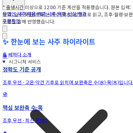
* 출생시간 미상으로 12:00 기준 계산을 적용했습니다. 원본 입력:
유명인 사주
해몽 백과
사주 백과
신살 백과
양력. 일주 癸丑(계축)는 계수(癸水) 성향으로 읽고, 조후·월령·보완
주문확인
오행을 함께 반영했습니다.
✨ 한눈에 보는 사주 하이라이트
홈
쎄하다 소개
🎯
시그니처 서비스
정확도 기준 공개
조후 우선 · 고온·약건 기후로 읽히며 보완축은 수(水)·목(木)입니다
🧭
핵심 보완축 수·목
조후 우선 · 희신 목(木)
🔥