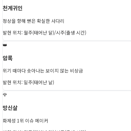
천계귀인
정상을 향해 뻗은 확실한 사다리
발현 위치: 월주(태어난 달)/시주(출생 시간)
👑
암록
위기 때마다 솟아나는 보이지 않는 비상금
발현 위치: 일주(태어난 날)
🌹
망신살
화제성 1위 이슈 메이커