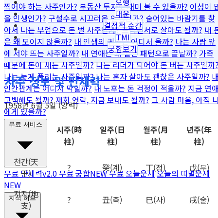
오행
찍어야 하는 사주인가?
부동산 투자로 재미 볼 수 있을까?
이성이 
대운
을 인생인가?
구설수로 시끄러울 인생인가?
숨어있는 바람기를 찾
결정적 순간
아서
나는 부업으로 돈 벌 사주인가?
프리랜서로 살아도 될까?
내 
TMI
은 왜 모이지 않을까?
내 인생의 귀인은 어디서 올까?
나는 사람 앞
궁합보기
에 서야 뜨는 사주일까?
내 연애는 왜 같은 패턴으로 끝날까?
가족
때문에 돈이 새는 사주일까?
나는 리더가 되어야 돈 버는 사주일까
나는 늦게 풀리는 사주일까?
나는 혼자 살아도 괜찮은 사주일까?
사주 정보 및 만세력
인간관계는 어디서 막힐까?
내 노후는 돈 걱정이 적을까?
지금 연
고백해도 될까?
재회 연락, 지금 보내도 될까?
그 사람 마음, 아직 
1958년 6월 5일 (양력)
에게 있을까?
무료 서비스
시주
(時
일주
(日
월주
(月
년주
(年
柱)
柱)
柱)
柱)
천간
(天
?
癸
(계)
丁
(정)
戊
(무)
干)
무료 만세력
v2.0
무료 궁합
NEW
무료 오늘운세
오늘의 띠별운세
NEW
지지
(地
?
丑
(축)
巳
(사)
戌
(술)
지식 허브
支)