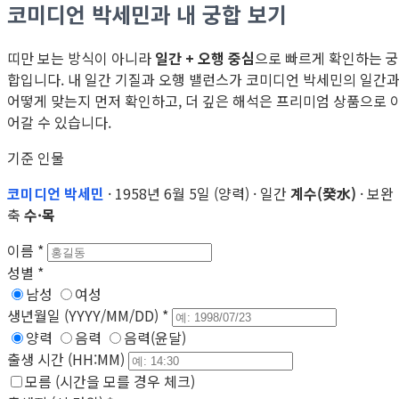
코미디언 박세민과 내 궁합 보기
띠만 보는 방식이 아니라
일간 + 오행 중심
으로 빠르게 확인하는 궁
합입니다. 내 일간 기질과 오행 밸런스가 코미디언 박세민의 일간
어떻게 맞는지 먼저 확인하고, 더 깊은 해석은 프리미엄 상품으로 
어갈 수 있습니다.
기준 인물
코미디언 박세민
· 1958년 6월 5일 (양력) · 일간
계수(癸水)
· 보완
축
수·목
이름
*
성별
*
남성
여성
생년월일 (YYYY/MM/DD)
*
양력
음력
음력(윤달)
출생 시간 (HH:MM)
모름 (시간을 모를 경우 체크)