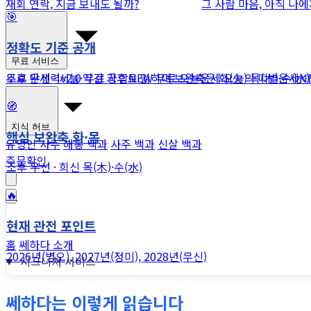
재회 연락, 지금 보내도 될까?
그 사람 마음, 아직 나
🎯
정확도 기준 공개
무료 서비스
조후 우선 · 서늘·약건 기후로 읽히며 보완축은 화(火)·목(木)·수(水
무료 만세력
v2.0
무료 궁합
NEW
무료 오늘운세
오늘의 띠별운세
N
🧭
지식 허브
핵심 보완축 화·목
유명인 사주
해몽 백과
사주 백과
신살 백과
주문확인
조후 우선 · 희신 목(木)·수(水)
🔥
현재 관전 포인트
홈
쎄하다 소개
2026년(병오), 2027년(정미), 2028년(무신)
시그니처 서비스
쎄하다는 이렇게 읽습니다