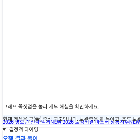
그래프 꼭짓점을 눌러 세부 해설을 확인하세요.
현재 핵심은 금(金) 중심 구조입니다. 보완축은 화·목이고, 조후 보완
2026 병오년 전략 백서
NEW
2026 토정비결
마스터 정통사주
NEW
결정적 타이밍
오행 결과 풀이