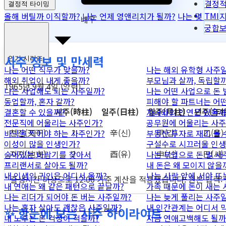
결정적
결정적 타이밍
TMI
올해 버틸까 이직할까?
나는 언제 영앤리치가 될까?
나는 몇 억까지
배우
궁합
사주 정보 및 만세력
인기 시리즈
나는 어떤 직무가 맞을까?
나는 해외 유학형 사주
해외 취업이 내게 좋을까?
부모님과 살까, 독립할까
1965년 9월 4일 (양력)
나는 사업해도 되는 사주일까?
나는 어떤 사업으로 돈 
동업할까, 혼자 갈까?
피해야 할 파트너는 어
시주
(時柱)
일주
(日柱)
월주
(月柱)
년주
(年柱
결혼할 수 있을까?
자녀와의 인연은 있을까
전문직에 어울리는 사주인가?
공무원에 어울리는 사주
천간
(天干)
?
辛
(신)
甲
(갑)
乙
(을)
바닥을 찍어야 하는 사주인가?
부동산 투자로 재미 볼 
이성이 많을 인생인가?
구설수로 시끄러울 인생
지지
(地支)
?
酉
(유)
申
(신)
巳
(사)
숨어있는 바람기를 찾아서
나는 부업으로 돈 벌 사
프리랜서로 살아도 될까?
내 돈은 왜 모이지 않을
내 인생의 귀인은 어디서 올까?
나는 사람 앞에 서야 뜨
* 출생시간 미상으로 12:00 기준 계산을 적용했습니다. 원본 입력:
내 연애는 왜 같은 패턴으로 끝날까?
가족 때문에 돈이 새는
나는 리더가 되어야 돈 버는 사주일까?
나는 늦게 풀리는 사주
나는 혼자 살아도 괜찮은 사주일까?
내 인간관계는 어디서 
✨ 한눈에 보는 사주 하이라이트
내 노후는 돈 걱정이 적을까?
지금 연애고백해도 될까