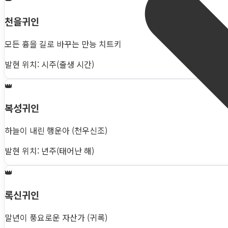
천을귀인
모든 흉을 길로 바꾸는 만능 치트키
발현 위치: 시주(출생 시간)
👑
복성귀인
하늘이 내린 행운아 (천우신조)
발현 위치: 년주(태어난 해)
👑
록신귀인
말년이 풍요로운 자산가 (귀록)