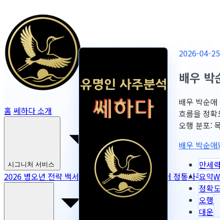
2026-04
배우 박
배우 박순애 
홈
쎄하다 소개
흐름을 정확
오행 분포: 목 2
배우 박순애
만세
시그니처 서비스
요약
2026 병오년 전략 백서
NEW
2026 토정비결
마스터 정통사주
NEW
정확
오행
대운