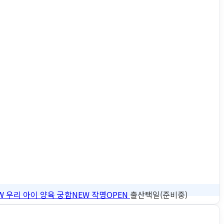
W
우리 아이 양육 궁합
NEW
작명
OPEN
출산택일(준비중)