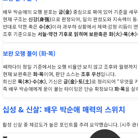
배우 박순애의 오행 분포는
금(金)
중심으로 짜여 있어 기준을 세우
현재 구조는
신강(身强)
으로 판정되어, 일의 완성도와 지속력이 
반대로 약한 축은
수(水)
이라 과부하 상황에서 체력·감정 리듬이 먼
조후 기준으로는
서늘·약건 기후로 읽히며 보완축은 화(火)·목(木)
보완 오행 풀이 (화·목)
쎄하다의 정밀 기준에서는 오행 비율만 보지 않고 조후와 월령까지
현재 보완축은
화·목
이며, 판단 소스는
조후 우선
입니다.
희신은
목(木)·수(水)
, 기신은
금(金)·토(土)
로 정리되어 “무엇을 
즉 배우 박순애에게 운이 붙는 타이밍은 단순 확장보다
화·목
을 살
십성 & 신살: 배우 박순애 매력의 스위치
활성 신살 중 체감도가 높은 포인트를 추려 요약했습니다. (시주 관련 
👑