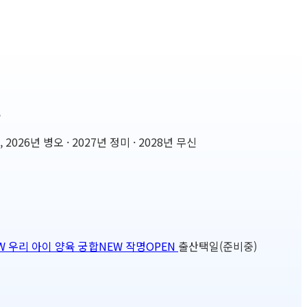
설
6년 병오 · 2027년 정미 · 2028년 무신
W
우리 아이 양육 궁합
NEW
작명
OPEN
출산택일(준비중)