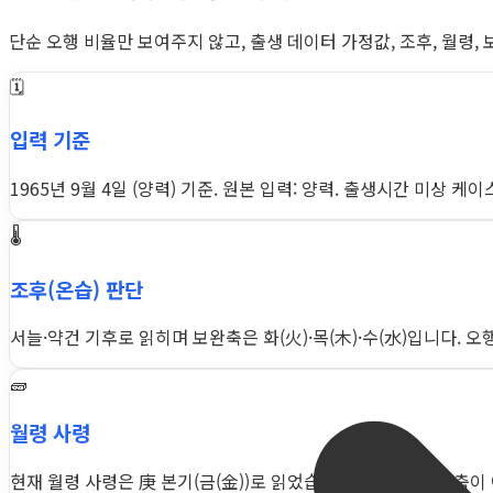
단순 오행 비율만 보여주지 않고, 출생 데이터 가정값, 조후, 월령,
🗓️
입력 기준
1965년 9월 4일 (양력) 기준. 원본 입력: 양력. 출생시간 미상 
🌡️
조후(온습) 판단
서늘·약건 기후로 읽히며 보완축은 화(火)·목(木)·수(水)입니다. 
🧱
월령 사령
현재 월령 사령은 庚 본기(금(金))로 읽었습니다. 즉 계절 중심축