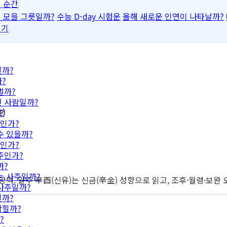
 순간
 모을 그릇일까?
수능 D-day 시험운
올해 새로운 인연이 나타날까?
보기
일까?
?
벌까?
떤 사람일까?
)
?
인가?
수 있을까?
인가?
주인가?
까?
는 사주일까?
 양력. 일주 辛酉(신유)는 신금(辛金) 성향으로 읽고, 조후·월령·보
 사주일까?
일까?
막힐까?
?