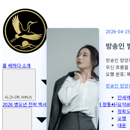
2026-04
방송인 
방송인 밤양갱
홈
쎄하다 소개
무신 흐름을
오행 분포: 목 1
방송인 밤양
만세
시그니처 서비스
요약
2026 병오년 전략 백서
NEW
2026 토정비결
마스터 정통사주
NEW
정확
오행
대운