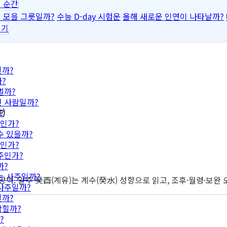
 순간
 모을 그릇일까?
수능 D-day 시험운
올해 새로운 인연이 나타날까?
보기
일까?
?
벌까?
떤 사람일까?
)
?
인가?
수 있을까?
인가?
주인가?
까?
는 사주일까?
 양력. 일주 癸酉(계유)는 계수(癸水) 성향으로 읽고, 조후·월령·보
 사주일까?
일까?
막힐까?
?