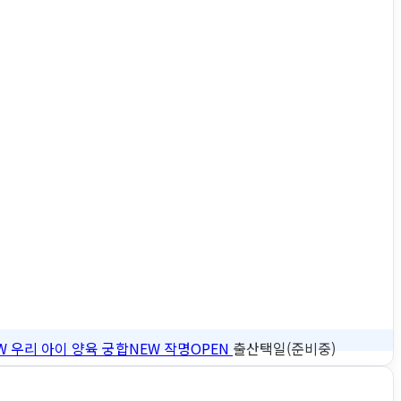
W
우리 아이 양육 궁합
NEW
작명
OPEN
출산택일(준비중)