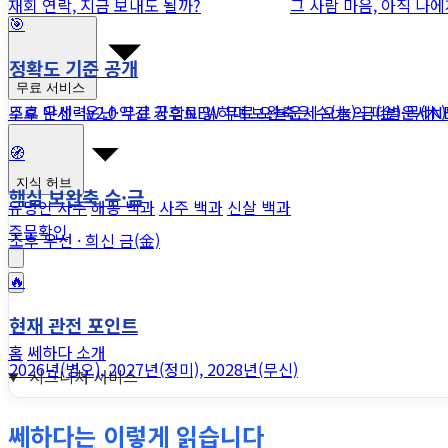
재회 연락, 지금 보내도 될까?
그 사람 마음, 아직 나
🎯
정확도 기준 공개
무료 서비스
조후 우선 · 온난·약건 기후로 읽히며 보완축은 수(水)·금(金)·목(木
무료 만세력
v2.0
무료 궁합
NEW
무료 오늘운세
오늘의 띠별운세
N
🧭
지식 허브
핵심 보완축 수·금
유명인 사주
해몽 백과
사주 백과
신살 백과
주문확인
조후 우선 · 희신 금(金)
🔥
현재 관전 포인트
홈
쎄하다 소개
2026년(병오), 2027년(정미), 2028년(무신)
시그니처 서비스
쎄하다는 이렇게 읽습니다