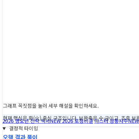
그래프 꼭짓점을 눌러 세부 해설을 확인하세요.
현재 핵심은 화(火) 중심 구조입니다. 보완축은 수·금이고, 조후 보완
2026 병오년 전략 백서
NEW
2026 토정비결
마스터 정통사주
NEW
결정적 타이밍
오행 결과 풀이