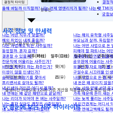
결정적
결정적 타이밍
TMI
올해 버틸까 이직할까?
나는 언제 영앤리치가 될까?
나는 몇 억까지
방송인
궁합
사주 정보 및 만세력
인기 시리즈
나는 어떤 직무가 맞을까?
나는 해외 유학형 사주
해외 취업이 내게 좋을까?
부모님과 살까, 독립할까
1996년 2월 6일 (양력)
나는 사업해도 되는 사주일까?
나는 어떤 사업으로 돈 
동업할까, 혼자 갈까?
피해야 할 파트너는 어
시주
(時柱)
일주
(日柱)
월주
(月柱)
년주
(年柱
결혼할 수 있을까?
자녀와의 인연은 있을까
전문직에 어울리는 사주인가?
공무원에 어울리는 사주
천간
(天干)
?
癸
(계)
庚
(경)
丙
(병)
바닥을 찍어야 하는 사주인가?
부동산 투자로 재미 볼 
이성이 많을 인생인가?
구설수로 시끄러울 인생
지지
(地支)
?
酉
(유)
寅
(인)
子
(자)
숨어있는 바람기를 찾아서
나는 부업으로 돈 벌 사
프리랜서로 살아도 될까?
내 돈은 왜 모이지 않을
내 인생의 귀인은 어디서 올까?
나는 사람 앞에 서야 뜨
* 출생시간 미상으로 12:00 기준 계산을 적용했습니다. 원본 입력:
내 연애는 왜 같은 패턴으로 끝날까?
가족 때문에 돈이 새는
나는 리더가 되어야 돈 버는 사주일까?
나는 늦게 풀리는 사주
나는 혼자 살아도 괜찮은 사주일까?
내 인간관계는 어디서 
✨ 한눈에 보는 사주 하이라이트
내 노후는 돈 걱정이 적을까?
지금 연애고백해도 될까