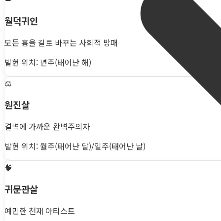
월덕귀인
모든 흉을 길로 바꾸는 사회적 방패
발현 위치: 년주(태어난 해)
⚖️
원진살
결벽에 가까운 완벽주의자
발현 위치: 월주(태어난 달)/일주(태어난 날)
🧠
귀문관살
예민한 천재 아티스트