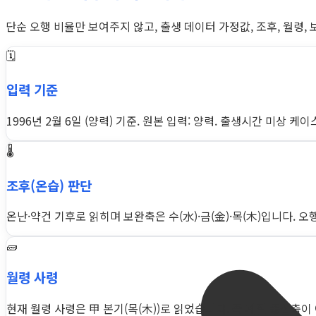
단순 오행 비율만 보여주지 않고, 출생 데이터 가정값, 조후, 월령,
🗓️
입력 기준
1996년 2월 6일 (양력) 기준. 원본 입력: 양력. 출생시간 미상 
🌡️
조후(온습) 판단
온난·약건 기후로 읽히며 보완축은 수(水)·금(金)·목(木)입니다. 
🧱
월령 사령
현재 월령 사령은 甲 본기(목(木))로 읽었습니다. 즉 계절 중심축