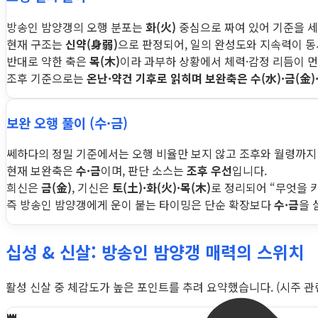
방송인 밤양갱의 오행 분포는
화(火)
중심으로 짜여 있어 기준을 세
현재 구조는
신약(身弱)
으로 판정되어, 일의 완성도와 지속력이 
반대로 약한 축은
목(木)
이라 과부하 상황에서 체력·감정 리듬이 먼
조후 기준으로는
온난·약건 기후로 읽히며 보완축은 수(水)·금(金)
보완 오행 풀이 (수·금)
쎄하다의 정밀 기준에서는 오행 비율만 보지 않고 조후와 월령까지
현재 보완축은
수·금
이며, 판단 소스는
조후 우선
입니다.
희신은
금(金)
, 기신은
토(土)·화(火)·목(木)
로 정리되어 “무엇을 
즉 방송인 밤양갱에게 운이 붙는 타이밍은 단순 확장보다
수·금
을 
십성 & 신살: 방송인 밤양갱 매력의 스위치
활성 신살 중 체감도가 높은 포인트를 추려 요약했습니다. (시주 관련 
👑