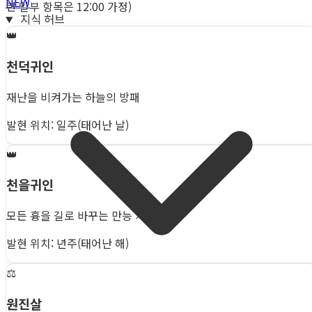
NEW
련 일부 항목은 12:00 가정)
지식 허브
👑
천덕귀인
재난을 비켜가는 하늘의 방패
발현 위치: 일주(태어난 날)
👑
천을귀인
모든 흉을 길로 바꾸는 만능 치트키
발현 위치: 년주(태어난 해)
⚖️
원진살