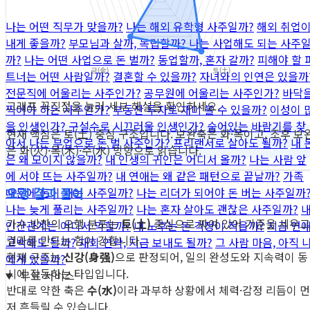
나는 어떤 직무가 맞을까?
나는 해외 유학형 사주일까?
해외 취업
내게 좋을까?
부모님과 살까, 독립할까?
나는 사업해도 되는 사주
까?
나는 어떤 사업으로 돈 벌까?
동업할까, 혼자 갈까?
피해야 할 
트너는 어떤 사람일까?
결혼할 수 있을까?
자녀와의 인연은 있을까
전문직에 어울리는 사주인가?
공무원에 어울리는 사주인가?
바닥
그래프 꼭짓점을 눌러 세부 해설을 확인하세요.
찍어야 하는 사주인가?
부동산 투자로 재미 볼 수 있을까?
이성이 
을 인생인가?
구설수로 시끄러울 인생인가?
숨어있는 바람기를 찾
현재 핵심은 토(土) 중심 구조입니다. 보완축은 화·목이고, 조후 보
아서
나는 부업으로 돈 벌 사주인가?
프리랜서로 살아도 될까?
내 
은 화(火)·목(木)·수(水) 방향으로 읽습니다.
은 왜 모이지 않을까?
내 인생의 귀인은 어디서 올까?
나는 사람 앞
에 서야 뜨는 사주일까?
내 연애는 왜 같은 패턴으로 끝날까?
가족
오행 결과 풀이
때문에 돈이 새는 사주일까?
나는 리더가 되어야 돈 버는 사주일까
나는 늦게 풀리는 사주일까?
나는 혼자 살아도 괜찮은 사주일까?
가수 방찬의 오행 분포는
토(土)
중심으로 짜여 있어 기준을 세우고
인간관계는 어디서 막힐까?
내 노후는 돈 걱정이 적을까?
지금 연
결과를 만드는 힘이 강합니다.
고백해도 될까?
재회 연락, 지금 보내도 될까?
그 사람 마음, 아직 
현재 구조는
신강(身强)
으로 판정되어, 일의 완성도와 지속력이 동
에게 있을까?
시에 작동하는 타입입니다.
무료 서비스
반대로 약한 축은
수(水)
이라 과부하 상황에서 체력·감정 리듬이 먼
저 흔들릴 수 있습니다.