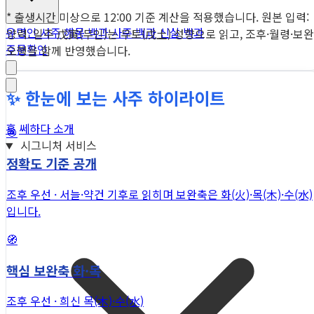
* 출생시간 미상으로 12:00 기준 계산을 적용했습니다. 원본 입력:
유명인 사주
해몽 백과
사주 백과
신살 백과
양력. 일주 戊寅(무인)는 무토(戊土) 성향으로 읽고, 조후·월령·보완
주문확인
오행을 함께 반영했습니다.
✨ 한눈에 보는 사주 하이라이트
홈
쎄하다 소개
🎯
시그니처 서비스
정확도 기준 공개
조후 우선 · 서늘·약건 기후로 읽히며 보완축은 화(火)·목(木)·수(水)
입니다.
🧭
핵심 보완축 화·목
조후 우선 · 희신 목(木)·수(水)