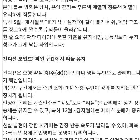
운이 붙는 방향은
남서
, 운영 컬러는
푸른색 계열과 청록색 계열
이
유리하게 작동합니다.
특히
5월 · 계사월
은 “화제성 + 실적”이 같이 붙기 쉬워, 계약 구조
를 정교하게 짤수록 수익률이 올라갑니다.
한 줄 요약: 확장 타이밍에 품질 기준을 유지하면, 변동성보다 누적
성과가 크게 남는 타입입니다.
컨디션 포인트: 과열 구간에서 리듬 유지
컨디션은 오행 약점 축(
수(水)
)을 얼마나 생활 루틴으로 관리하느
가 핵심입니다.
과몰입 구간에서는 수면·소화·긴장 완충 루틴이 성과를 지키는 안
장치가 됩니다.
일정이 몰리는 시즌일수록 “강도”보다 “리듬”을 관리해야 장기 상
승세를 유지할 수 있고, 특히
12월 · 경자월
에는 페이스 분배가 중
합니다.
신살 발현이 강한 시기에는 감정 반응 속도가 빨라질 수 있어, 회복
블록을 일정에 선반영하는 운영이 유리합니다.