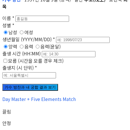
목
이름
*
성별
*
남성
여성
생년월일 (YYYY/MM/DD)
*
양력
음력
음력(윤달)
출생 시간 (HH:MM)
모름 (시간을 모를 경우 체크)
출생지 (시 단위)
*
가수 방찬과 내 궁합 결과 보기
Day Master + Five Elements Match
끌림
안정