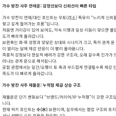
가수 방찬 사주 연애운: 감정선보다 신뢰선이 빠른 타입
가수 방찬의 연애/대인 포인트는 무토(戊土) 특유의 “느리게 신뢰
쌓고 깊게 들어가는 흐름”입니다.
처음엔 거리감이 있어 보여도, 약속 이행과 일상 리듬이 맞으면 몰
도가 빠르게 올라갑니다.
보완축인 화·목 성향과 맞닿은 상대와 시너지가 크고, 특히 관계 운
이 열리는 달에 체감 반응이 더 빨리 올라옵니다.
즉흥적 감정보다 현실적 배려가 강한 구조라, 오래 갈수록 진가가 
러나는 관계 운으로 해석됩니다.
궁합 관점에서는 일간/오행이 토 축과 부드럽게 연결될수록 체감 
족도가 더 빠르게 올라갑니다.
가수 방찬 사주 재물운: 누적형 체급 상승 구조
재물운은 단기 변동보다 “브랜드/커리어/IP 누적형”이 강한 구조
니다.
현재 럭키 포인트는
수(水)
보완이며, 실무에서는 협업 구조와 포지
셔닝 선택이 수익 효율을 좌우합니다.