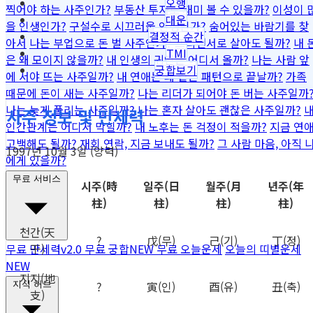
오행
찍어야 하는 사주인가?
부동산 투자로 재미 볼 수 있을까?
이성이 
대운
을 인생인가?
구설수로 시끄러울 인생인가?
숨어있는 바람기를 찾
결정적 순간
아서
나는 부업으로 돈 벌 사주인가?
프리랜서로 살아도 될까?
내 
TMI
은 왜 모이지 않을까?
내 인생의 귀인은 어디서 올까?
나는 사람 앞
궁합보기
에 서야 뜨는 사주일까?
내 연애는 왜 같은 패턴으로 끝날까?
가족
때문에 돈이 새는 사주일까?
나는 리더가 되어야 돈 버는 사주일까
나는 늦게 풀리는 사주일까?
나는 혼자 살아도 괜찮은 사주일까?
사주 정보 및 만세력
인간관계는 어디서 막힐까?
내 노후는 돈 걱정이 적을까?
지금 연
고백해도 될까?
재회 연락, 지금 보내도 될까?
그 사람 마음, 아직 
1997년 10월 3일 (양력)
에게 있을까?
무료 서비스
시주
(時
일주
(日
월주
(月
년주
(年
柱)
柱)
柱)
柱)
천간
(天
?
戊
(무)
己
(기)
丁
(정)
干)
무료 만세력
v2.0
무료 궁합
NEW
무료 오늘운세
오늘의 띠별운세
NEW
지지
(地
?
寅
(인)
酉
(유)
丑
(축)
지식 허브
支)