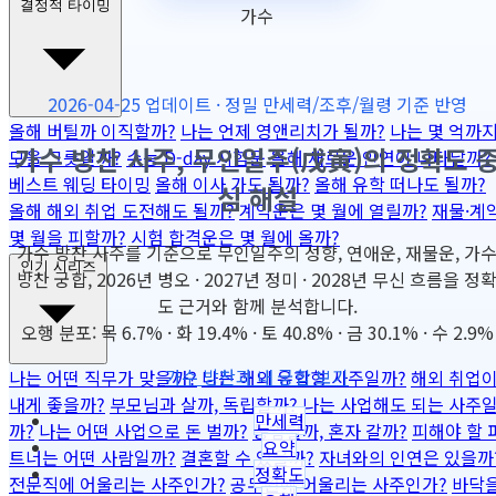
결정적 타이밍
가수
2026-04-25 업데이트 · 정밀 만세력/조후/월령 기준 반영
올해 버틸까 이직할까?
나는 언제 영앤리치가 될까?
나는 몇 억까
가수 방찬 사주, 무인일주(戊寅)의 정확도 
모을 그릇일까?
수능 D-day 시험운
올해 새로운 인연이 나타날까?
베스트 웨딩 타이밍
올해 이사 가도 될까?
올해 유학 떠나도 될까?
심 해설
올해 해외 취업 도전해도 될까?
계약운은 몇 월에 열릴까?
재물·계
몇 월을 피할까?
시험 합격운은 몇 월에 올까?
가수 방찬 사주를 기준으로 무인일주의 성향, 연애운, 재물운, 가
인기 시리즈
방찬 궁합, 2026년 병오 · 2027년 정미 · 2028년 무신 흐름을 정
도 근거와 함께 분석합니다.
오행 분포: 목 6.7% · 화 19.4% · 토 40.8% · 금 30.1% · 수 2.9%
가수 방찬과 내 궁합 보기
나는 어떤 직무가 맞을까?
나는 해외 유학형 사주일까?
해외 취업
내게 좋을까?
부모님과 살까, 독립할까?
나는 사업해도 되는 사주
만세력
까?
나는 어떤 사업으로 돈 벌까?
동업할까, 혼자 갈까?
피해야 할 
요약
트너는 어떤 사람일까?
결혼할 수 있을까?
자녀와의 인연은 있을까
정확도
전문직에 어울리는 사주인가?
공무원에 어울리는 사주인가?
바닥