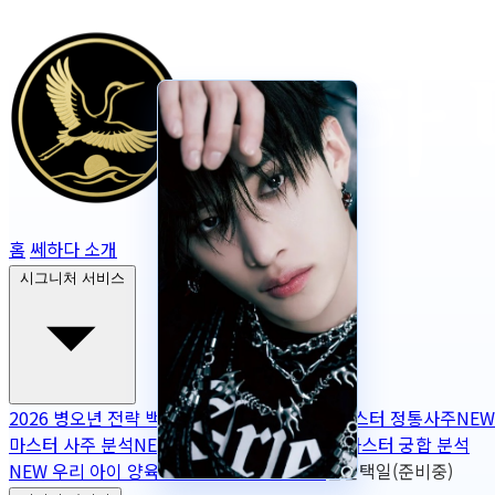
홈
쎄하다 소개
시그니처 서비스
2026 병오년 전략 백서
NEW
2026 토정비결
마스터 정통사주
NEW
마스터 사주 분석
NEW
무보정 사주 판독
NEW
마스터 궁합 분석
NEW
우리 아이 양육 궁합
NEW
작명
OPEN
출산택일(준비중)