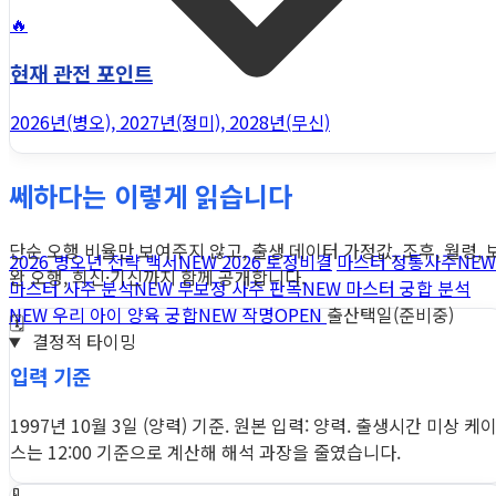
🔥
현재 관전 포인트
2026년(병오), 2027년(정미), 2028년(무신)
쎄하다는 이렇게 읽습니다
단순 오행 비율만 보여주지 않고, 출생 데이터 가정값, 조후, 월령, 
2026 병오년 전략 백서
NEW
2026 토정비결
마스터 정통사주
NEW
완 오행, 희신·기신까지 함께 공개합니다.
마스터 사주 분석
NEW
무보정 사주 판독
NEW
마스터 궁합 분석
NEW
우리 아이 양육 궁합
NEW
작명
OPEN
출산택일(준비중)
🗓️
결정적 타이밍
입력 기준
1997년 10월 3일 (양력) 기준. 원본 입력: 양력. 출생시간 미상 케
스는 12:00 기준으로 계산해 해석 과장을 줄였습니다.