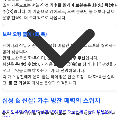
조후 기준으로는
서늘·약건 기후로 읽히며 보완축은 화(火)·목(木)
수(水)입니다.
이 기준으로 읽히므로, 오행 분포만 볼 때보다 실제
운영 전략이 더 구체적으로 나옵니다.
보완 오행 풀이 (화·목)
쎄하다의 정밀 기준에서는 오행 비율만 보지 않고 조후와 월령까지
함께 맞춥니다.
현재 보완축은
화·목
이며, 판단 소스는
조후 우선
입니다.
희신은
목(木)·수(水)
, 기신은
토(土)·금(金)
로 정리되어 “무엇을 
우고 무엇을 피해야 하는지”가 더 선명해집니다.
즉 가수 방찬에게 운이 붙는 타이밍은 단순 확장보다
화·목
을 살리
고,
토·금
과열을 피하는 운영과 연결됩니다.
십성 & 신살: 가수 방찬 매력의 스위치
무료 만세력
v2.0
무료 궁합
NEW
무료 오늘운세
오늘의 띠별운세
활성 신살 중 체감도가 높은 포인트를 추려 요약했습니다. (시주 관