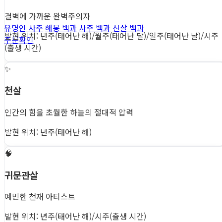
결벽에 가까운 완벽주의자
유명인 사주
해몽 백과
사주 백과
신살 백과
발현 위치: 년주(태어난 해)/월주(태어난 달)/일주(태어난 날)/시주
주문확인
(출생 시간)
✨
천살
인간의 힘을 초월한 하늘의 절대적 압력
발현 위치: 년주(태어난 해)
🧠
귀문관살
예민한 천재 아티스트
발현 위치: 년주(태어난 해)/시주(출생 시간)