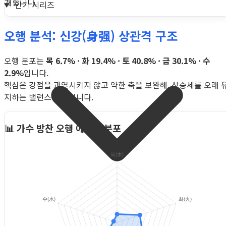
개합니다.
인기 시리즈
오행 분석: 신강(身强) 상관격 구조
오행 분포는
목 6.7% · 화 19.4% · 토 40.8% · 금 30.1% · 수
2.9%
입니다.
핵심은 강점을 과열시키지 않고 약한 축을 보완해, 상승세를 오래 
지하는 밸런스 운영입니다.
📊 가수 방찬 오행 에너지 분포