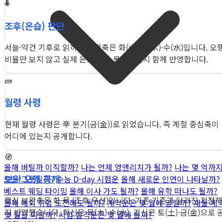
🌡️
조후(온습) 판단
서늘·약건 기후로 읽히며 보완축은 화(火)·목(木)·수(水)입니다. 오
비율만 보지 않고 실제 온도·습도 불균형까지 함께 반영합니다.
🧱
월령 사령
현재 월령 사령은 辛 본기(금(金))로 읽었습니다. 즉 계절 중심축이
어디에 있는지 공개합니다.
🧭
올해 버틸까 이직할까?
나는 언제 영앤리치가 될까?
나는 몇 억까
보완 오행 공개
모을 그릇일까?
수능 D-day 시험운
올해 새로운 인연이 나타날까?
베스트 웨딩 타이밍
올해 이사 가도 될까?
올해 유학 떠나도 될까?
핵심 보완축은 화·목 (조후 우선)입니다. 기존 기준과 달라진 지점
올해 해외 취업 도전해도 될까?
계약운은 몇 월에 열릴까?
재물·계
지 반영했습니다. 희신은 목(木)·수(水), 기신은 토(土)·금(金)으로 
몇 월을 피할까?
시험 합격운은 몇 월에 올까?