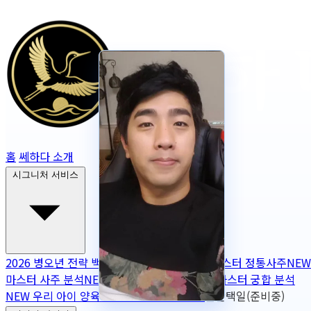
홈
쎄하다 소개
시그니처 서비스
2026 병오년 전략 백서
NEW
2026 토정비결
마스터 정통사주
NEW
마스터 사주 분석
NEW
무보정 사주 판독
NEW
마스터 궁합 분석
NEW
우리 아이 양육 궁합
NEW
작명
OPEN
출산택일(준비중)