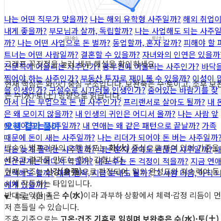
나는 어떤 직무가 맞을까?
나는 해외 유학형 사주일까?
해외 취업
내게 좋을까?
부모님과 살까, 독립할까?
나는 사업해도 되는 사주
까?
나는 어떤 사업으로 돈 벌까?
동업할까, 혼자 갈까?
피해야 할 
트너는 어떤 사람일까?
결혼할 수 있을까?
자녀와의 인연은 있을까
그래프 꼭짓점을 눌러 세부 해설을 확인하세요.
전문직에 어울리는 사주인가?
공무원에 어울리는 사주인가?
바닥
찍어야 하는 사주인가?
부동산 투자로 재미 볼 수 있을까?
이성이 
현재 핵심은 화(火) 중심 구조입니다. 보완축은 수·토이고, 조후 보
을 인생인가?
구설수로 시끄러울 인생인가?
숨어있는 바람기를 찾
은 수(水)·토(土) 방향으로 읽습니다.
아서
나는 부업으로 돈 벌 사주인가?
프리랜서로 살아도 될까?
내 
은 왜 모이지 않을까?
내 인생의 귀인은 어디서 올까?
나는 사람 앞
오행 결과 풀이
에 서야 뜨는 사주일까?
내 연애는 왜 같은 패턴으로 끝날까?
가족
때문에 돈이 새는 사주일까?
나는 리더가 되어야 돈 버는 사주일까
방송인 범프리카의 오행 분포는
화(火)
중심으로 짜여 있어 기준을
나는 늦게 풀리는 사주일까?
나는 혼자 살아도 괜찮은 사주일까?
세우고 결과를 만드는 힘이 강합니다.
인간관계는 어디서 막힐까?
내 노후는 돈 걱정이 적을까?
지금 연
현재 구조는
신강(身强)
으로 판정되어, 일의 완성도와 지속력이 동
고백해도 될까?
재회 연락, 지금 보내도 될까?
그 사람 마음, 아직 
시에 작동하는 타입입니다.
에게 있을까?
반대로 약한 축은
수(水)
이라 과부하 상황에서 체력·감정 리듬이 먼
무료 서비스
저 흔들릴 수 있습니다.
조후 기준으로는
고온·건조 기후로 읽히며 보완축은 수(水)·토(土)