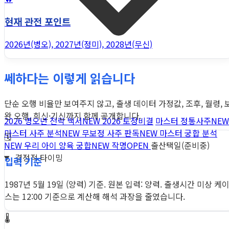
현재 관전 포인트
2026년(병오), 2027년(정미), 2028년(무신)
쎄하다는 이렇게 읽습니다
단순 오행 비율만 보여주지 않고, 출생 데이터 가정값, 조후, 월령, 
완 오행, 희신·기신까지 함께 공개합니다.
2026 병오년 전략 백서
NEW
2026 토정비결
마스터 정통사주
NEW
마스터 사주 분석
NEW
무보정 사주 판독
NEW
마스터 궁합 분석
🗓️
NEW
우리 아이 양육 궁합
NEW
작명
OPEN
출산택일(준비중)
결정적 타이밍
입력 기준
1987년 5월 19일 (양력) 기준. 원본 입력: 양력. 출생시간 미상 케
스는 12:00 기준으로 계산해 해석 과장을 줄였습니다.
🌡️