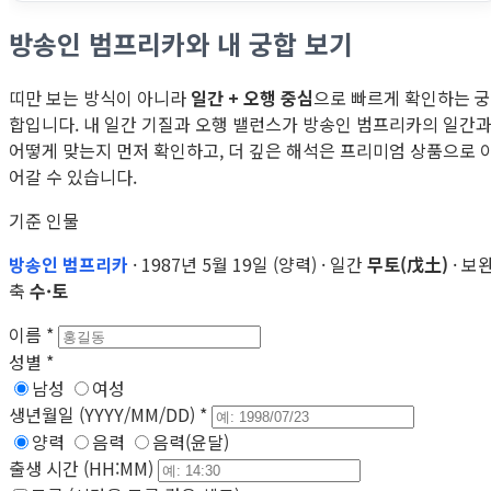
방송인 범프리카와 내 궁합 보기
띠만 보는 방식이 아니라
일간 + 오행 중심
으로 빠르게 확인하는 궁
합입니다. 내 일간 기질과 오행 밸런스가 방송인 범프리카의 일간
어떻게 맞는지 먼저 확인하고, 더 깊은 해석은 프리미엄 상품으로 
어갈 수 있습니다.
기준 인물
방송인 범프리카
· 1987년 5월 19일 (양력) · 일간
무토(戊土)
· 보
축
수·토
이름
*
성별
*
남성
여성
생년월일 (YYYY/MM/DD)
*
양력
음력
음력(윤달)
출생 시간 (HH:MM)