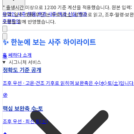
* 출생시간 미상으로 12:00 기준 계산을 적용했습니다. 원본 입력:
유명인 사주
해몽 백과
사주 백과
신살 백과
양력. 일주 戊辰(무진)는 무토(戊土) 성향으로 읽고, 조후·월령·보완
주문확인
오행을 함께 반영했습니다.
✨ 한눈에 보는 사주 하이라이트
홈
쎄하다 소개
🎯
시그니처 서비스
정확도 기준 공개
조후 우선 · 고온·건조 기후로 읽히며 보완축은 수(水)·토(土)입니다
🧭
핵심 보완축 수·토
조후 우선 · 희신 토(土)
🔥