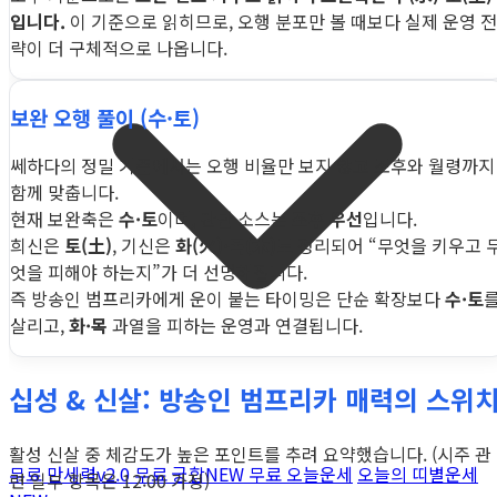
입니다.
이 기준으로 읽히므로, 오행 분포만 볼 때보다 실제 운영 전
략이 더 구체적으로 나옵니다.
보완 오행 풀이 (수·토)
쎄하다의 정밀 기준에서는 오행 비율만 보지 않고 조후와 월령까지
함께 맞춥니다.
현재 보완축은
수·토
이며, 판단 소스는
조후 우선
입니다.
희신은
토(土)
, 기신은
화(火)·목(木)
로 정리되어 “무엇을 키우고 
엇을 피해야 하는지”가 더 선명해집니다.
즉 방송인 범프리카에게 운이 붙는 타이밍은 단순 확장보다
수·토
살리고,
화·목
과열을 피하는 운영과 연결됩니다.
십성 & 신살: 방송인 범프리카 매력의 스위
활성 신살 중 체감도가 높은 포인트를 추려 요약했습니다. (시주 관
무료 만세력
v2.0
무료 궁합
NEW
무료 오늘운세
오늘의 띠별운세
련 일부 항목은 12:00 가정)