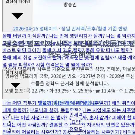
결정적 타이밍
방송인
2026-04-25 업데이트 · 정밀 만세력/조후/월령 기준 반영
올해 버틸까 이직할까?
나는 언제 영앤리치가 될까?
나는 몇 억까
방송인 범프리카 사주, 무진일주(戊辰)의 정
모을 그릇일까?
수능 D-day 시험운
올해 새로운 인연이 나타날까?
베스트 웨딩 타이밍
올해 이사 가도 될까?
올해 유학 떠나도 될까?
확도 중심 해설
올해 해외 취업 도전해도 될까?
계약운은 몇 월에 열릴까?
재물·계
몇 월을 피할까?
시험 합격운은 몇 월에 올까?
방송인 범프리카 사주를 기준으로 무진일주의 성향, 연애운, 재물운
인기 시리즈
방송인 범프리카 궁합, 2026년 병오 · 2027년 정미 · 2028년 무신
흐름을 정확도 근거와 함께 분석합니다.
오행 분포: 목 22.7% · 화 39.2% · 토 25.6% · 금 11.4% · 수 1.2
방송인 범프리카와 내 궁합 보기
나는 어떤 직무가 맞을까?
나는 해외 유학형 사주일까?
해외 취업
내게 좋을까?
부모님과 살까, 독립할까?
나는 사업해도 되는 사주
만세력
까?
나는 어떤 사업으로 돈 벌까?
동업할까, 혼자 갈까?
피해야 할 
요약
트너는 어떤 사람일까?
결혼할 수 있을까?
자녀와의 인연은 있을까
정확도
전문직에 어울리는 사주인가?
공무원에 어울리는 사주인가?
바닥