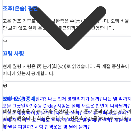
조후(온습) 판단
고온·건조 기후로 읽히며 보완축은 수(水)·토(土)입니다. 오행 비율
만 보지 않고 실제 온도·습도 불균형까지 함께 반영합니다.
🧱
월령 사령
현재 월령 사령은 丙 본기(화(火))로 읽었습니다. 즉 계절 중심축이
어디에 있는지 공개합니다.
🧭
보완 오행 공개
올해 버틸까 이직할까?
나는 언제 영앤리치가 될까?
나는 몇 억까
모을 그릇일까?
수능 D-day 시험운
올해 새로운 인연이 나타날까?
핵심 보완축은 수·토 (조후 우선)입니다. 기존 기준과 달라진 지점
베스트 웨딩 타이밍
올해 이사 가도 될까?
올해 유학 떠나도 될까?
지 반영했습니다. 희신은 토(土), 기신은 화(火)·목(木)으로 공개합
올해 해외 취업 도전해도 될까?
계약운은 몇 월에 열릴까?
재물·계
다.
몇 월을 피할까?
시험 합격운은 몇 월에 올까?