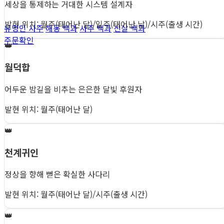
세상을 통제하는 거대한 시스템 설계자
발현 위치: 월주(태어난 달)/일주(태어난 날)/시주(출생 시간)
유명인 사주
해몽 백과
사주 백과
신살 백과
주문확인
👑
월덕합
어두운 밤길을 비추는 은은한 달빛 후원자
발현 위치: 월주(태어난 달)
👑
천계귀인
정상을 향해 뻗은 확실한 사다리
발현 위치: 월주(태어난 달)/시주(출생 시간)
👑