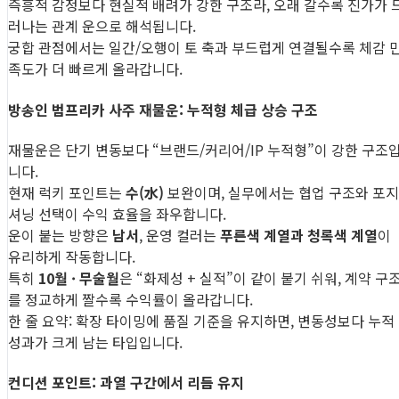
즉흥적 감정보다 현실적 배려가 강한 구조라, 오래 갈수록 진가가 
러나는 관계 운으로 해석됩니다.
궁합 관점에서는 일간/오행이 토 축과 부드럽게 연결될수록 체감 
족도가 더 빠르게 올라갑니다.
방송인 범프리카 사주 재물운: 누적형 체급 상승 구조
재물운은 단기 변동보다 “브랜드/커리어/IP 누적형”이 강한 구조
니다.
현재 럭키 포인트는
수(水)
보완이며, 실무에서는 협업 구조와 포지
셔닝 선택이 수익 효율을 좌우합니다.
운이 붙는 방향은
남서
, 운영 컬러는
푸른색 계열과 청록색 계열
이
유리하게 작동합니다.
특히
10월 · 무술월
은 “화제성 + 실적”이 같이 붙기 쉬워, 계약 구
를 정교하게 짤수록 수익률이 올라갑니다.
한 줄 요약: 확장 타이밍에 품질 기준을 유지하면, 변동성보다 누적
성과가 크게 남는 타입입니다.
컨디션 포인트: 과열 구간에서 리듬 유지