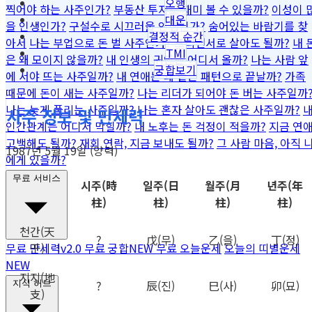
오행
찍어야 하는 사주인가?
부동산 투자로 재미 볼 수 있을까?
이성이 
대운
을 인생인가?
구설수로 시끄러울 인생인가?
숨어있는 바람기를 찾
결정적 순간
아서
나는 부업으로 돈 벌 사주인가?
프리랜서로 살아도 될까?
내 
TMI
은 왜 모이지 않을까?
내 인생의 귀인은 어디서 올까?
나는 사람 앞
궁합보기
에 서야 뜨는 사주일까?
내 연애는 왜 같은 패턴으로 끝날까?
가족
때문에 돈이 새는 사주일까?
나는 리더가 되어야 돈 버는 사주일까
나는 늦게 풀리는 사주일까?
나는 혼자 살아도 괜찮은 사주일까?
사주 정보 및 만세력
인간관계는 어디서 막힐까?
내 노후는 돈 걱정이 적을까?
지금 연
고백해도 될까?
재회 연락, 지금 보내도 될까?
그 사람 마음, 아직 
1987년 5월 19일 (양력)
에게 있을까?
무료 서비스
시주
(時
일주
(日
월주
(月
년주
(年
柱)
柱)
柱)
柱)
천간
(天
?
戊
(무)
乙
(을)
丁
(정)
干)
무료 만세력
v2.0
무료 궁합
NEW
무료 오늘운세
오늘의 띠별운세
NEW
지지
(地
?
辰
(진)
巳
(사)
卯
(묘)
지식 허브
支)