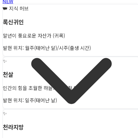
NEW
👑
지식 허브
록신귀인
말년이 풍요로운 자산가 (귀록)
발현 위치: 월주(태어난 달)/시주(출생 시간)
✨
천살
인간의 힘을 초월한 하늘의 절대적 압력
발현 위치: 일주(태어난 날)
✨
천라지망