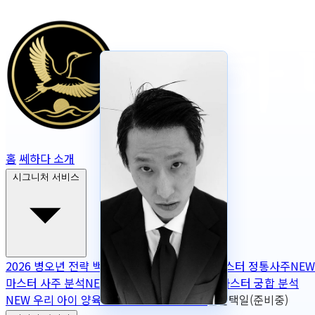
홈
쎄하다 소개
시그니처 서비스
2026 병오년 전략 백서
NEW
2026 토정비결
마스터 정통사주
NEW
마스터 사주 분석
NEW
무보정 사주 판독
NEW
마스터 궁합 분석
NEW
우리 아이 양육 궁합
NEW
작명
OPEN
출산택일(준비중)