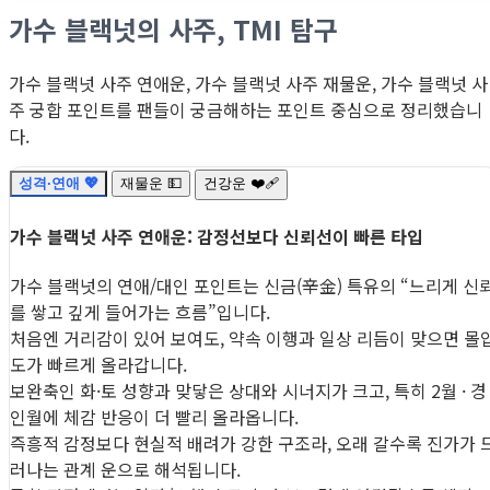
가수 블랙넛의 사주, TMI 탐구
가수 블랙넛 사주 연애운, 가수 블랙넛 사주 재물운, 가수 블랙넛 사
주 궁합 포인트를 팬들이 궁금해하는 포인트 중심으로 정리했습니
다.
성격·연애 💖
재물운 💵
건강운 ❤️‍🩹
가수 블랙넛 사주 연애운: 감정선보다 신뢰선이 빠른 타입
가수 블랙넛의 연애/대인 포인트는 신금(辛金) 특유의 “느리게 신
를 쌓고 깊게 들어가는 흐름”입니다.
처음엔 거리감이 있어 보여도, 약속 이행과 일상 리듬이 맞으면 몰
도가 빠르게 올라갑니다.
보완축인 화·토 성향과 맞닿은 상대와 시너지가 크고, 특히 2월 · 경
인월에 체감 반응이 더 빨리 올라옵니다.
즉흥적 감정보다 현실적 배려가 강한 구조라, 오래 갈수록 진가가 
러나는 관계 운으로 해석됩니다.