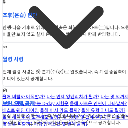
🌡️
조후(온습) 판단
한랭·다습 기후로 읽히며 보완축은 화(火)·목(木)·토(土)입니다. 오
비율만 보지 않고 실제 온도·습도 불균형까지 함께 반영합니다.
🧱
월령 사령
현재 월령 사령은 癸 본기(수(水))로 읽었습니다. 즉 계절 중심축이
어디에 있는지 공개합니다.
🧭
올해 버틸까 이직할까?
나는 언제 영앤리치가 될까?
나는 몇 억까
보완 오행 공개
모을 그릇일까?
수능 D-day 시험운
올해 새로운 인연이 나타날까?
베스트 웨딩 타이밍
올해 이사 가도 될까?
올해 유학 떠나도 될까?
핵심 보완축은 화·토 (조후 우선)입니다. 기존 기준과 큰 축은 같습
올해 해외 취업 도전해도 될까?
계약운은 몇 월에 열릴까?
재물·계
다. 희신은 토(土)·목(木), 기신은 금(金)·수(水)으로 공개합니다.
몇 월을 피할까?
시험 합격운은 몇 월에 올까?