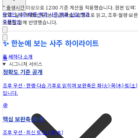
* 출생시간 미상으로 12:00 기준 계산을 적용했습니다. 원본 입력:
유명인 사주
해몽 백과
사주 백과
신살 백과
양력. 일주 辛酉(신유)는 신금(辛金) 성향으로 읽고, 조후·월령·보완
주문확인
오행을 함께 반영했습니다.
✨ 한눈에 보는 사주 하이라이트
홈
쎄하다 소개
🎯
시그니처 서비스
정확도 기준 공개
조후 우선 · 한랭·다습 기후로 읽히며 보완축은 화(火)·목(木)·토(土)
입니다.
🧭
핵심 보완축 화·토
조후 우선 · 희신 토(土)·목(木)