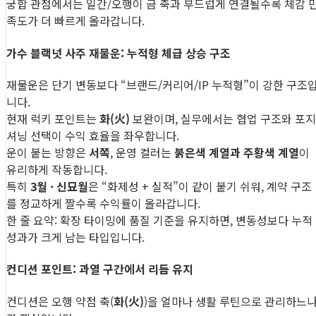
궁합 관점에서는 일간/오행이 금 축과 부드럽게 연결될수록 체감 
족도가 더 빠르게 올라갑니다.
가수 블랙넛 사주 재물운: 누적형 체급 상승 구조
재물운은 단기 변동보다 “브랜드/커리어/IP 누적형”이 강한 구조
니다.
현재 럭키 포인트는
화(火)
보완이며, 실무에서는 협업 구조와 포지
셔닝 선택이 수익 효율을 좌우합니다.
운이 붙는 방향은
서쪽
, 운영 컬러는
붉은색 계열과 주황색 계열
이
유리하게 작동합니다.
특히
3월 · 신묘월
은 “화제성 + 실적”이 같이 붙기 쉬워, 계약 구조
를 정교하게 짤수록 수익률이 올라갑니다.
한 줄 요약: 확장 타이밍에 품질 기준을 유지하면, 변동성보다 누적
성과가 크게 남는 타입입니다.
컨디션 포인트: 과열 구간에서 리듬 유지
컨디션은 오행 약점 축(
화(火)
)을 얼마나 생활 루틴으로 관리하느