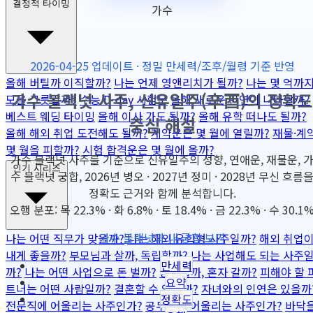
결정적 타이밍
가수
2026-04-25 업데이트 · 정밀 만세력/조후/월령 기준 반영
올해 버틸까 이직할까?
나는 언제 영앤리치가 될까?
나는 몇 억까
가수 블랙넛 사주, 신유일주(辛酉)의 정확도
모을 그릇일까?
수능 D-day 시험운
올해 새로운 인연이 나타날까?
베스트 웨딩 타이밍
올해 이사 가도 될까?
올해 유학 떠나도 될까?
중심 해설
올해 해외 취업 도전해도 될까?
계약운은 몇 월에 열릴까?
재물·계
몇 월을 피할까?
시험 합격운은 몇 월에 올까?
가수 블랙넛 사주를 기준으로 신유일주의 성향, 연애운, 재물운, 
인기 시리즈
수 블랙넛 궁합, 2026년 병오 · 2027년 정미 · 2028년 무신 흐름
정확도 근거와 함께 분석합니다.
오행 분포: 목 22.3% · 화 6.8% · 토 18.4% · 금 22.3% · 수 30.1
가수 블랙넛과 내 궁합 보기
나는 어떤 직무가 맞을까?
나는 해외 유학형 사주일까?
해외 취업
내게 좋을까?
부모님과 살까, 독립할까?
나는 사업해도 되는 사주
만세력
까?
나는 어떤 사업으로 돈 벌까?
동업할까, 혼자 갈까?
피해야 할 
요약
트너는 어떤 사람일까?
결혼할 수 있을까?
자녀와의 인연은 있을까
정확도
전문직에 어울리는 사주인가?
공무원에 어울리는 사주인가?
바닥