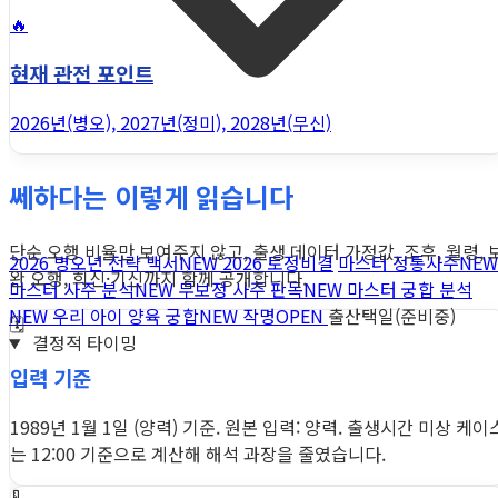
🔥
현재 관전 포인트
2026년(병오), 2027년(정미), 2028년(무신)
쎄하다는 이렇게 읽습니다
단순 오행 비율만 보여주지 않고, 출생 데이터 가정값, 조후, 월령, 
2026 병오년 전략 백서
NEW
2026 토정비결
마스터 정통사주
NEW
완 오행, 희신·기신까지 함께 공개합니다.
마스터 사주 분석
NEW
무보정 사주 판독
NEW
마스터 궁합 분석
NEW
우리 아이 양육 궁합
NEW
작명
OPEN
출산택일(준비중)
🗓️
결정적 타이밍
입력 기준
1989년 1월 1일 (양력) 기준. 원본 입력: 양력. 출생시간 미상 케이
는 12:00 기준으로 계산해 해석 과장을 줄였습니다.