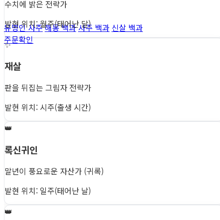
수치에 밝은 전략가
발현 위치: 월주(태어난 달)
유명인 사주
해몽 백과
사주 백과
신살 백과
주문확인
✨
재살
판을 뒤집는 그림자 전략가
발현 위치: 시주(출생 시간)
👑
록신귀인
말년이 풍요로운 자산가 (귀록)
발현 위치: 일주(태어난 날)
👑