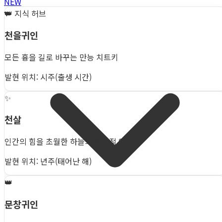
NEW
👑
지식 허브
천을귀인
모든 흉을 길로 바꾸는 만능 치트키
발현 위치: 시주(출생 시간)
✨
천살
인간의 힘을 초월한 하늘의 절대적 압력
발현 위치: 년주(태어난 해)
👑
문창귀인