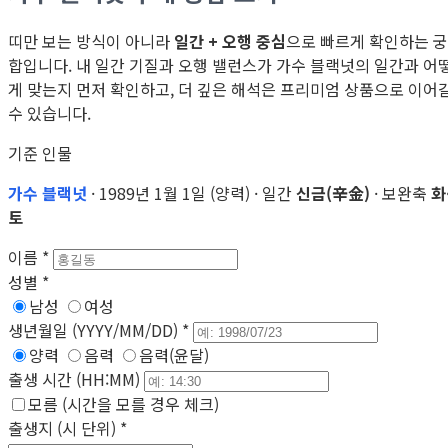
띠만 보는 방식이 아니라
일간 + 오행 중심
으로 빠르게 확인하는 궁
합입니다. 내 일간 기질과 오행 밸런스가 가수 블랙넛의 일간과 어
게 맞는지 먼저 확인하고, 더 깊은 해석은 프리미엄 상품으로 이어
수 있습니다.
기준 인물
가수 블랙넛
· 1989년 1월 1일 (양력) · 일간
신금(辛金)
· 보완축
화
토
이름
*
성별
*
남성
여성
생년월일 (YYYY/MM/DD)
*
양력
음력
음력(윤달)
출생 시간 (HH:MM)
모름 (시간을 모를 경우 체크)
출생지 (시 단위)
*