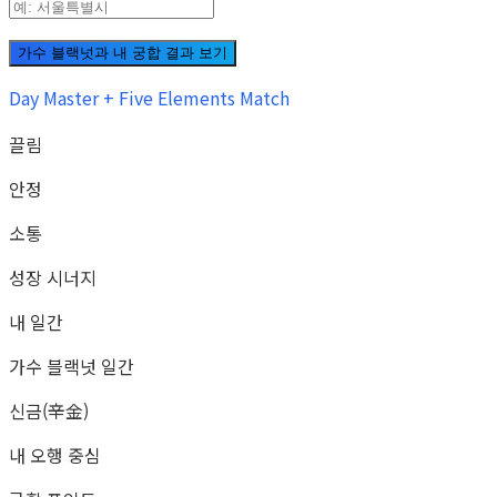
가수 블랙넛과 내 궁합 결과 보기
Day Master + Five Elements Match
끌림
안정
소통
성장 시너지
내 일간
가수 블랙넛 일간
신금(辛金)
내 오행 중심