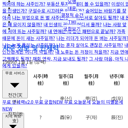
오행
찍어야 하는 사주인가?
부동산 투자로 재미 볼 수 있을까?
이성이 
대운
을 인생인가?
구설수로 시끄러울 인생인가?
숨어있는 바람기를 찾
결정적 순간
아서
나는 부업으로 돈 벌 사주인가?
프리랜서로 살아도 될까?
내 
TMI
은 왜 모이지 않을까?
내 인생의 귀인은 어디서 올까?
나는 사람 앞
궁합보기
에 서야 뜨는 사주일까?
내 연애는 왜 같은 패턴으로 끝날까?
가족
때문에 돈이 새는 사주일까?
나는 리더가 되어야 돈 버는 사주일까
나는 늦게 풀리는 사주일까?
나는 혼자 살아도 괜찮은 사주일까?
사주 정보 및 만세력
인간관계는 어디서 막힐까?
내 노후는 돈 걱정이 적을까?
지금 연
고백해도 될까?
재회 연락, 지금 보내도 될까?
그 사람 마음, 아직 
1989년 1월 1일 (양력)
에게 있을까?
무료 서비스
시주
(時
일주
(日
월주
(月
년주
(年
柱)
柱)
柱)
柱)
천간
(天
?
辛
(신)
甲
(갑)
戊
(무)
干)
무료 만세력
v2.0
무료 궁합
NEW
무료 오늘운세
오늘의 띠별운세
NEW
지지
(地
?
酉
(유)
子
(자)
辰
(진)
지식 허브
支)