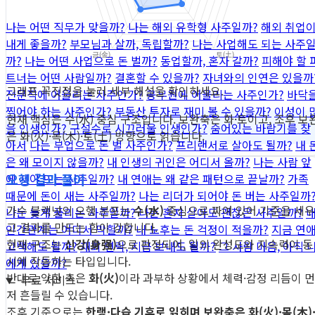
나는 어떤 직무가 맞을까?
나는 해외 유학형 사주일까?
해외 취업
내게 좋을까?
부모님과 살까, 독립할까?
나는 사업해도 되는 사주
까?
나는 어떤 사업으로 돈 벌까?
동업할까, 혼자 갈까?
피해야 할 
트너는 어떤 사람일까?
결혼할 수 있을까?
자녀와의 인연은 있을까
그래프 꼭짓점을 눌러 세부 해설을 확인하세요.
전문직에 어울리는 사주인가?
공무원에 어울리는 사주인가?
바닥
찍어야 하는 사주인가?
부동산 투자로 재미 볼 수 있을까?
이성이 
현재 핵심은 수(水) 중심 구조입니다. 보완축은 화·토이고, 조후 보
을 인생인가?
구설수로 시끄러울 인생인가?
숨어있는 바람기를 찾
은 화(火)·목(木)·토(土) 방향으로 읽습니다.
아서
나는 부업으로 돈 벌 사주인가?
프리랜서로 살아도 될까?
내 
은 왜 모이지 않을까?
내 인생의 귀인은 어디서 올까?
나는 사람 앞
오행 결과 풀이
에 서야 뜨는 사주일까?
내 연애는 왜 같은 패턴으로 끝날까?
가족
때문에 돈이 새는 사주일까?
나는 리더가 되어야 돈 버는 사주일까
가수 블랙넛의 오행 분포는
수(水)
중심으로 짜여 있어 기준을 세우
나는 늦게 풀리는 사주일까?
나는 혼자 살아도 괜찮은 사주일까?
고 결과를 만드는 힘이 강합니다.
인간관계는 어디서 막힐까?
내 노후는 돈 걱정이 적을까?
지금 연
현재 구조는
신강(身强)
으로 판정되어, 일의 완성도와 지속력이 동
고백해도 될까?
재회 연락, 지금 보내도 될까?
그 사람 마음, 아직 
시에 작동하는 타입입니다.
에게 있을까?
반대로 약한 축은
화(火)
이라 과부하 상황에서 체력·감정 리듬이 먼
무료 서비스
저 흔들릴 수 있습니다.
조후 기준으로는
한랭·다습 기후로 읽히며 보완축은 화(火)·목(木)