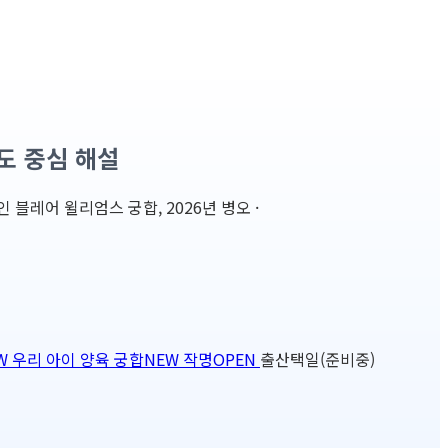
도 중심 해설
블레어 윌리엄스 궁합, 2026년 병오 ·
W
우리 아이 양육 궁합
NEW
작명
OPEN
출산택일(준비중)