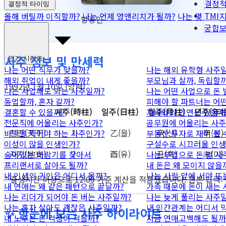
결정적
결정적 타이밍
TMI
올해 버틸까 이직할까?
나는 언제 영앤리치가 될까?
나는 몇 억까지
방송인
궁합
사주 정보 및 만세력
인기 시리즈
나는 어떤 직무가 맞을까?
나는 해외 유학형 사주
해외 취업이 내게 좋을까?
부모님과 살까, 독립할까
1992년 1월 10일 (양력)
나는 사업해도 되는 사주일까?
나는 어떤 사업으로 돈 
동업할까, 혼자 갈까?
피해야 할 파트너는 어
시주
(時柱)
일주
(日柱)
월주
(月柱)
년주
(年柱
결혼할 수 있을까?
자녀와의 인연은 있을까
전문직에 어울리는 사주인가?
공무원에 어울리는 사주
천간
(天干)
?
乙
(을)
辛
(신)
辛
(신)
바닥을 찍어야 하는 사주인가?
부동산 투자로 재미 볼 
이성이 많을 인생인가?
구설수로 시끄러울 인생
지지
(地支)
?
酉
(유)
丑
(축)
未
(미)
숨어있는 바람기를 찾아서
나는 부업으로 돈 벌 사
프리랜서로 살아도 될까?
내 돈은 왜 모이지 않을
내 인생의 귀인은 어디서 올까?
나는 사람 앞에 서야 뜨
* 출생시간 미상으로 12:00 기준 계산을 적용했습니다. 원본 입력:
내 연애는 왜 같은 패턴으로 끝날까?
가족 때문에 돈이 새는
나는 리더가 되어야 돈 버는 사주일까?
나는 늦게 풀리는 사주
나는 혼자 살아도 괜찮은 사주일까?
내 인간관계는 어디서 
✨ 한눈에 보는 사주 하이라이트
내 노후는 돈 걱정이 적을까?
지금 연애고백해도 될까