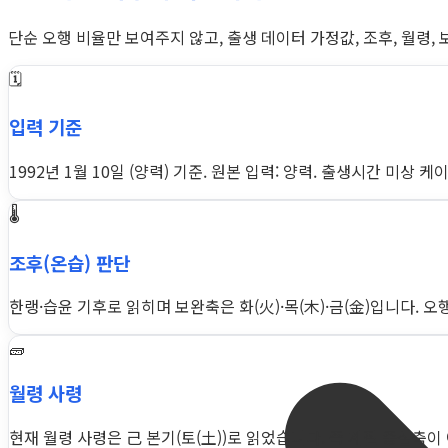
단순 오행 비율만 보여주지 않고, 출생 데이터 가정값, 조후, 월령,
🗓️
입력 기준
1992년 1월 10일 (양력) 기준. 원본 입력: 양력. 출생시간 미상
🌡️
조후(온습) 판단
한랭·습윤 기후로 읽히며 보완축은 화(火)·목(木)·금(金)입니다. 
🧱
월령 사령
현재 월령 사령은 己 본기(토(土))로 읽었습니다. 즉 계절 중심축