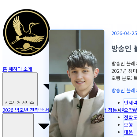
2026-04
방송인 
방송인 블레어
홈
쎄하다 소개
2027년 정
오행 분포: 목 1
방송인 블레
만세
시그니처 서비스
요약
2026 병오년 전략 백서
NEW
2026 토정비결
마스터 정통사주
NEW
정확
오행
대운