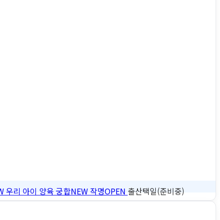
W
우리 아이 양육 궁합
NEW
작명
OPEN
출산택일(준비중)