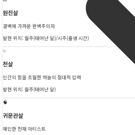
원진살
결벽에 가까운 완벽주의자
발현 위치: 월주(태어난 달)/시주(출생 시간)
✨
천살
인간의 힘을 초월한 하늘의 절대적 압력
발현 위치: 월주(태어난 달)
🧠
귀문관살
예민한 천재 아티스트