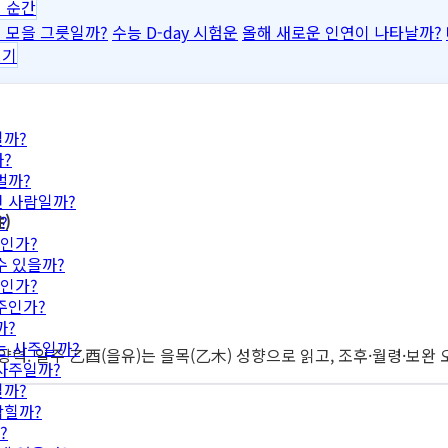
 순간
 모을 그릇일까?
수능 D-day 시험운
올해 새로운 인연이 나타날까?
보기
일까?
?
벌까?
떤 사람일까?
)
?
인가?
수 있을까?
인가?
주인가?
까?
는 사주일까?
 양력. 일주 乙酉(을유)는 을목(乙木) 성향으로 읽고, 조후·월령·보
 사주일까?
일까?
막힐까?
?