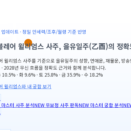
-25 업데이트 · 정밀 만세력/조후/월령 기준 반영
블레어 윌리엄스 사주, 을유일주(乙酉)의 정확
 윌리엄스 사주를 기준으로 을유일주의 성향, 연애운, 재물운, 방송인 
미 · 2028년 무신 흐름을 정확도 근거와 함께 분석합니다.
0.5% · 화 9.6% · 토 25.8% · 금 35.9% · 수 18.2%
어 윌리엄스와 내 궁합 보기
력
마스터 사주 분석
NEW
무보정 사주 판독
NEW
마스터 궁합 분석
NE
도