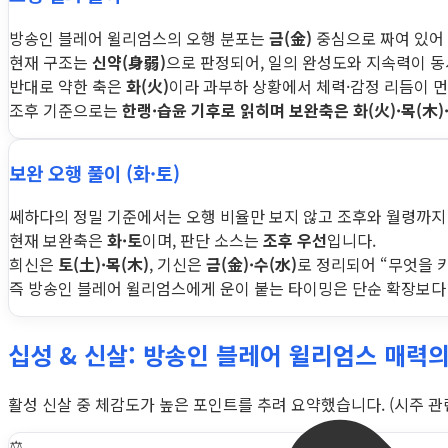
방송인 블레어 윌리엄스의 오행 분포는
금(金)
중심으로 짜여 있어 
현재 구조는
신약(身弱)
으로 판정되어, 일의 완성도와 지속력이 
반대로 약한 축은
화(火)
이라 과부하 상황에서 체력·감정 리듬이 먼
조후 기준으로는
한랭·습윤 기후로 읽히며 보완축은 화(火)·목(木)
보완 오행 풀이 (화·토)
쎄하다의 정밀 기준에서는 오행 비율만 보지 않고 조후와 월령까지
현재 보완축은
화·토
이며, 판단 소스는
조후 우선
입니다.
희신은
토(土)·목(木)
, 기신은
금(金)·수(水)
로 정리되어 “무엇을 
즉 방송인 블레어 윌리엄스에게 운이 붙는 타이밍은 단순 확장보
십성 & 신살: 방송인 블레어 윌리엄스 매력
활성 신살 중 체감도가 높은 포인트를 추려 요약했습니다. (시주 관련 
⚖️