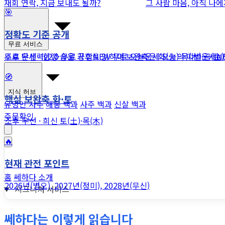
재회 연락, 지금 보내도 될까?
그 사람 마음, 아직 나
🎯
정확도 기준 공개
무료 서비스
조후 우선 · 한랭·습윤 기후로 읽히며 보완축은 화(火)·목(木)·금(金
무료 만세력
v2.0
무료 궁합
NEW
무료 오늘운세
오늘의 띠별운세
N
🧭
지식 허브
핵심 보완축 화·토
유명인 사주
해몽 백과
사주 백과
신살 백과
주문확인
조후 우선 · 희신 토(土)·목(木)
🔥
현재 관전 포인트
홈
쎄하다 소개
2026년(병오), 2027년(정미), 2028년(무신)
시그니처 서비스
쎄하다는 이렇게 읽습니다