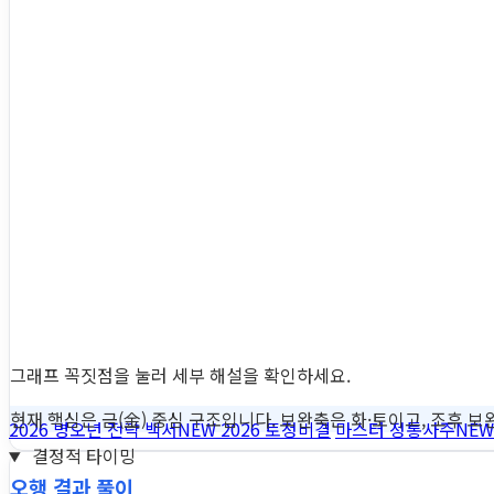
그래프 꼭짓점을 눌러 세부 해설을 확인하세요.
현재 핵심은 금(金) 중심 구조입니다. 보완축은 화·토이고, 조후 보완
2026 병오년 전략 백서
NEW
2026 토정비결
마스터 정통사주
NEW
결정적 타이밍
오행 결과 풀이