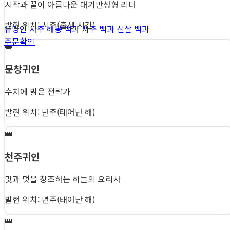
시작과 끝이 아름다운 대기만성형 리더
발현 위치: 시주(출생 시간)
유명인 사주
해몽 백과
사주 백과
신살 백과
주문확인
👑
문창귀인
수치에 밝은 전략가
발현 위치: 년주(태어난 해)
👑
천주귀인
맛과 멋을 창조하는 하늘의 요리사
발현 위치: 년주(태어난 해)
👑