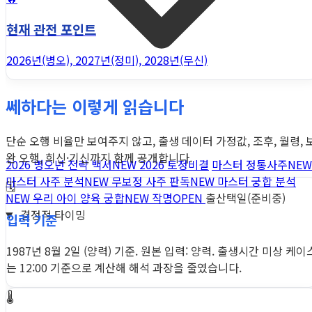
현재 관전 포인트
2026년(병오), 2027년(정미), 2028년(무신)
쎄하다는 이렇게 읽습니다
단순 오행 비율만 보여주지 않고, 출생 데이터 가정값, 조후, 월령, 
완 오행, 희신·기신까지 함께 공개합니다.
2026 병오년 전략 백서
NEW
2026 토정비결
마스터 정통사주
NEW
마스터 사주 분석
NEW
무보정 사주 판독
NEW
마스터 궁합 분석
🗓️
NEW
우리 아이 양육 궁합
NEW
작명
OPEN
출산택일(준비중)
결정적 타이밍
입력 기준
1987년 8월 2일 (양력) 기준. 원본 입력: 양력. 출생시간 미상 케이
는 12:00 기준으로 계산해 해석 과장을 줄였습니다.
🌡️