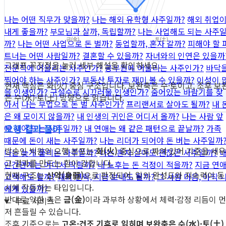
나는 어떤 직무가 맞을까?
나는 해외 유학형 사주일까?
해외 취업
내게 좋을까?
부모님과 살까, 독립할까?
나는 사업해도 되는 사주
까?
나는 어떤 사업으로 돈 벌까?
동업할까, 혼자 갈까?
피해야 할 
트너는 어떤 사람일까?
결혼할 수 있을까?
자녀와의 인연은 있을까
그래프 꼭짓점을 눌러 세부 해설을 확인하세요.
전문직에 어울리는 사주인가?
공무원에 어울리는 사주인가?
바닥
찍어야 하는 사주인가?
부동산 투자로 재미 볼 수 있을까?
이성이 
현재 핵심은 화(火) 중심 구조입니다. 보완축은 수·토이고, 조후 보
을 인생인가?
구설수로 시끄러울 인생인가?
숨어있는 바람기를 찾
은 수(水)·토(土) 방향으로 읽습니다.
아서
나는 부업으로 돈 벌 사주인가?
프리랜서로 살아도 될까?
내 
은 왜 모이지 않을까?
내 인생의 귀인은 어디서 올까?
나는 사람 앞
오행 결과 풀이
에 서야 뜨는 사주일까?
내 연애는 왜 같은 패턴으로 끝날까?
가족
때문에 돈이 새는 사주일까?
나는 리더가 되어야 돈 버는 사주일까
방송인 빅윈의 오행 분포는
화(火)
중심으로 짜여 있어 기준을 세우
나는 늦게 풀리는 사주일까?
나는 혼자 살아도 괜찮은 사주일까?
고 결과를 만드는 힘이 강합니다.
인간관계는 어디서 막힐까?
내 노후는 돈 걱정이 적을까?
지금 연
현재 구조는
신약(身弱)
으로 판정되어, 일의 완성도와 지속력이 동
고백해도 될까?
재회 연락, 지금 보내도 될까?
그 사람 마음, 아직 
시에 작동하는 타입입니다.
에게 있을까?
반대로 약한 축은
금(金)
이라 과부하 상황에서 체력·감정 리듬이 먼
무료 서비스
저 흔들릴 수 있습니다.
조후 기준으로는
고온·건조 기후로 읽히며 보완축은 수(水)·토(土)