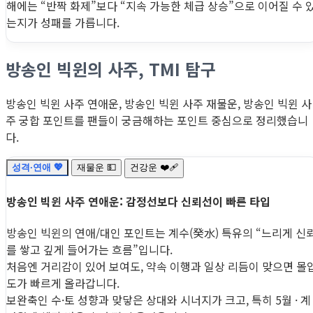
해에는 “반짝 화제”보다 “지속 가능한 체급 상승”으로 이어질 수 
는지가 성패를 가릅니다.
방송인 빅윈의 사주, TMI 탐구
방송인 빅윈 사주 연애운, 방송인 빅윈 사주 재물운, 방송인 빅윈 사
주 궁합 포인트를 팬들이 궁금해하는 포인트 중심으로 정리했습니
다.
성격·연애 💖
재물운 💵
건강운 ❤️‍🩹
방송인 빅윈 사주 연애운: 감정선보다 신뢰선이 빠른 타입
방송인 빅윈의 연애/대인 포인트는 계수(癸水) 특유의 “느리게 신
를 쌓고 깊게 들어가는 흐름”입니다.
처음엔 거리감이 있어 보여도, 약속 이행과 일상 리듬이 맞으면 몰
도가 빠르게 올라갑니다.
보완축인 수·토 성향과 맞닿은 상대와 시너지가 크고, 특히 5월 · 계