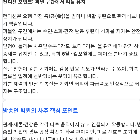
컨디션 포인트: 과열 구간에서 리듬 유지
컨디션은 오행 약점 축(
금(金)
)을 얼마나 생활 루틴으로 관리하느
가 핵심입니다.
과몰입 구간에서는 수면·소화·긴장 완충 루틴이 성과를 지키는 안
장치가 됩니다.
일정이 몰리는 시즌일수록 “강도”보다 “리듬”을 관리해야 장기 상
승세를 유지할 수 있고, 특히
6월 · 갑오월
에는 페이스 분배가 중요
합니다.
신살 발현이 강한 시기에는 감정 반응 속도가 빨라질 수 있어, 회복
블록을 일정에 선반영하는 운영이 유리합니다.
기본 체력과 멘탈 회복선을 지키면 커리어 파급력도 안정적으로 커
지는 구조입니다.
방송인 빅윈의 사주 핵심 포인트
관계·재물·건강은 각각 따로 움직이지 않고 연결되어 작동합니다.
송인 빅윈
의 경우 강점 확장이 빠른 편이지만, 피로 신호를 초기에
관리할수록 커리어 파급력이 더 오래 유지됩니다.