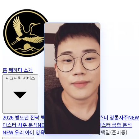
홈
쎄하다 소개
시그니처 서비스
2026 병오년 전략 백서
NEW
2026 토정비결
마스터 정통사주
NEW
마스터 사주 분석
NEW
무보정 사주 판독
NEW
마스터 궁합 분석
NEW
우리 아이 양육 궁합
NEW
작명
OPEN
출산택일(준비중)