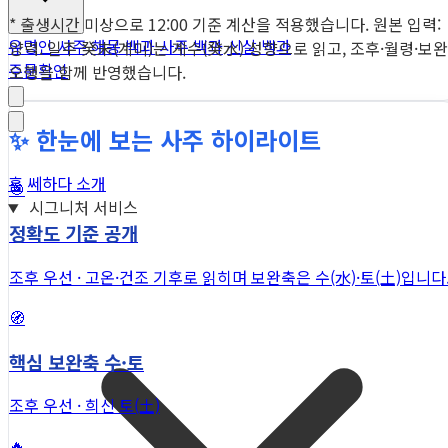
* 출생시간 미상으로 12:00 기준 계산을 적용했습니다. 원본 입력:
유명인 사주
해몽 백과
사주 백과
신살 백과
양력. 일주 癸未(계미)는 계수(癸水) 성향으로 읽고, 조후·월령·보완
주문확인
오행을 함께 반영했습니다.
✨ 한눈에 보는 사주 하이라이트
홈
쎄하다 소개
🎯
시그니처 서비스
정확도 기준 공개
조후 우선 · 고온·건조 기후로 읽히며 보완축은 수(水)·토(土)입니다
🧭
핵심 보완축 수·토
조후 우선 · 희신 토(土)
🔥