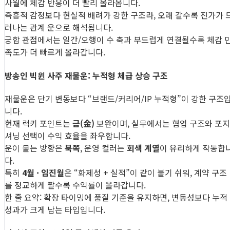
사월에 체감 반응이 더 빨리 올라옵니다.
즉흥적 감정보다 현실적 배려가 강한 구조라, 오래 갈수록 진가가 
러나는 관계 운으로 해석됩니다.
궁합 관점에서는 일간/오행이 수 축과 부드럽게 연결될수록 체감 
족도가 더 빠르게 올라갑니다.
방송인 빅윈 사주 재물운: 누적형 체급 상승 구조
재물운은 단기 변동보다 “브랜드/커리어/IP 누적형”이 강한 구조
니다.
현재 럭키 포인트는
금(金)
보완이며, 실무에서는 협업 구조와 포지
셔닝 선택이 수익 효율을 좌우합니다.
운이 붙는 방향은
북쪽
, 운영 컬러는
회색 계열
이 유리하게 작동합
다.
특히
4월 · 임진월
은 “화제성 + 실적”이 같이 붙기 쉬워, 계약 구조
를 정교하게 짤수록 수익률이 올라갑니다.
한 줄 요약: 확장 타이밍에 품질 기준을 유지하면, 변동성보다 누적
성과가 크게 남는 타입입니다.