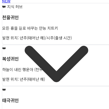
NEW
👑
지식 허브
천을귀인
모든 흉을 길로 바꾸는 만능 치트키
발현 위치: 년주(태어난 해)/시주(출생 시간)
👑
복성귀인
하늘이 내린 행운아 (천우신조)
발현 위치: 년주(태어난 해)
👑
태극귀인