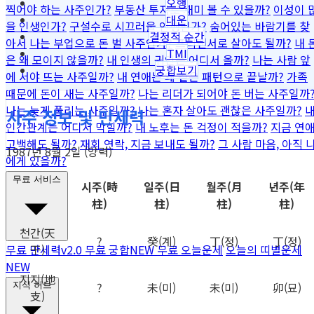
오행
찍어야 하는 사주인가?
부동산 투자로 재미 볼 수 있을까?
이성이 
대운
을 인생인가?
구설수로 시끄러울 인생인가?
숨어있는 바람기를 찾
결정적 순간
아서
나는 부업으로 돈 벌 사주인가?
프리랜서로 살아도 될까?
내 
TMI
은 왜 모이지 않을까?
내 인생의 귀인은 어디서 올까?
나는 사람 앞
궁합보기
에 서야 뜨는 사주일까?
내 연애는 왜 같은 패턴으로 끝날까?
가족
때문에 돈이 새는 사주일까?
나는 리더가 되어야 돈 버는 사주일까
나는 늦게 풀리는 사주일까?
나는 혼자 살아도 괜찮은 사주일까?
사주 정보 및 만세력
인간관계는 어디서 막힐까?
내 노후는 돈 걱정이 적을까?
지금 연
고백해도 될까?
재회 연락, 지금 보내도 될까?
그 사람 마음, 아직 
1987년 8월 2일 (양력)
에게 있을까?
무료 서비스
시주
(時
일주
(日
월주
(月
년주
(年
柱)
柱)
柱)
柱)
천간
(天
?
癸
(계)
丁
(정)
丁
(정)
干)
무료 만세력
v2.0
무료 궁합
NEW
무료 오늘운세
오늘의 띠별운세
NEW
지지
(地
?
未
(미)
未
(미)
卯
(묘)
지식 허브
支)