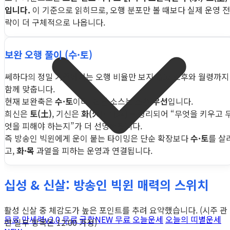
입니다.
이 기준으로 읽히므로, 오행 분포만 볼 때보다 실제 운영 전
략이 더 구체적으로 나옵니다.
보완 오행 풀이 (수·토)
쎄하다의 정밀 기준에서는 오행 비율만 보지 않고 조후와 월령까지
함께 맞춥니다.
현재 보완축은
수·토
이며, 판단 소스는
조후 우선
입니다.
희신은
토(土)
, 기신은
화(火)·목(木)
로 정리되어 “무엇을 키우고 
엇을 피해야 하는지”가 더 선명해집니다.
즉 방송인 빅윈에게 운이 붙는 타이밍은 단순 확장보다
수·토
를 살
고,
화·목
과열을 피하는 운영과 연결됩니다.
십성 & 신살: 방송인 빅윈 매력의 스위치
활성 신살 중 체감도가 높은 포인트를 추려 요약했습니다. (시주 관
무료 만세력
v2.0
무료 궁합
NEW
무료 오늘운세
오늘의 띠별운세
련 일부 항목은 12:00 가정)