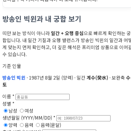
방송인 빅윈과 내 궁합 보기
띠만 보는 방식이 아니라
일간 + 오행 중심
으로 빠르게 확인하는 궁
합입니다. 내 일간 기질과 오행 밸런스가 방송인 빅윈의 일간과 어
게 맞는지 먼저 확인하고, 더 깊은 해석은 프리미엄 상품으로 이어
수 있습니다.
기준 인물
방송인 빅윈
· 1987년 8월 2일 (양력) · 일간
계수(癸水)
· 보완축
수
토
이름
*
성별
*
남성
여성
생년월일 (YYYY/MM/DD)
*
양력
음력
음력(윤달)