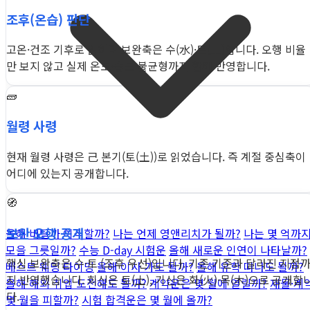
조후(온습) 판단
고온·건조 기후로 읽히며 보완축은 수(水)·토(土)입니다. 오행 비율
만 보지 않고 실제 온도·습도 불균형까지 함께 반영합니다.
🧱
월령 사령
현재 월령 사령은 己 본기(토(土))로 읽었습니다. 즉 계절 중심축이
어디에 있는지 공개합니다.
🧭
보완 오행 공개
올해 버틸까 이직할까?
나는 언제 영앤리치가 될까?
나는 몇 억까
모을 그릇일까?
수능 D-day 시험운
올해 새로운 인연이 나타날까?
핵심 보완축은 수·토 (조후 우선)입니다. 기존 기준과 달라진 지점
베스트 웨딩 타이밍
올해 이사 가도 될까?
올해 유학 떠나도 될까?
지 반영했습니다. 희신은 토(土), 기신은 화(火)·목(木)으로 공개합
올해 해외 취업 도전해도 될까?
계약운은 몇 월에 열릴까?
재물·계
다.
몇 월을 피할까?
시험 합격운은 몇 월에 올까?