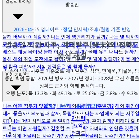
결정적 타이밍
방송인
2026-04-25 업데이트 · 정밀 만세력/조후/월령 기준 반영
올해 버틸까 이직할까?
나는 언제 영앤리치가 될까?
나는 몇 억까
방송인 빅윈 사주, 계미일주(癸未)의 정확도
모을 그릇일까?
수능 D-day 시험운
올해 새로운 인연이 나타날까?
베스트 웨딩 타이밍
올해 이사 가도 될까?
올해 유학 떠나도 될까?
중심 해설
올해 해외 취업 도전해도 될까?
계약운은 몇 월에 열릴까?
재물·계
몇 월을 피할까?
시험 합격운은 몇 월에 올까?
방송인 빅윈 사주를 기준으로 계미일주의 성향, 연애운, 재물운, 
인기 시리즈
송인 빅윈 궁합, 2026년 병오 · 2027년 정미 · 2028년 무신 흐름
정확도 근거와 함께 분석합니다.
오행 분포: 목 13.3% · 화 49.1% · 토 25.6% · 금 2.8% · 수 9.3%
방송인 빅윈과 내 궁합 보기
나는 어떤 직무가 맞을까?
나는 해외 유학형 사주일까?
해외 취업
내게 좋을까?
부모님과 살까, 독립할까?
나는 사업해도 되는 사주
만세력
까?
나는 어떤 사업으로 돈 벌까?
동업할까, 혼자 갈까?
피해야 할 
요약
트너는 어떤 사람일까?
결혼할 수 있을까?
자녀와의 인연은 있을까
정확도
전문직에 어울리는 사주인가?
공무원에 어울리는 사주인가?
바닥