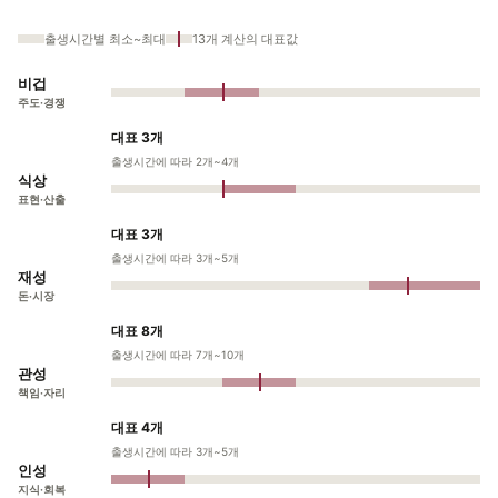
출생시간별 최소~최대
13개 계산의 대표값
비겁
주도·경쟁
대표 3개
출생시간에 따라 2개~4개
식상
표현·산출
대표 3개
출생시간에 따라 3개~5개
재성
돈·시장
대표 8개
출생시간에 따라 7개~10개
관성
책임·자리
대표 4개
출생시간에 따라 3개~5개
인성
지식·회복