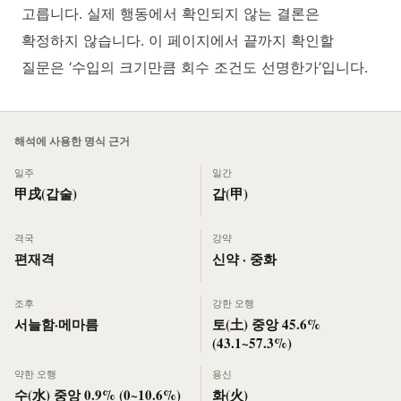
고릅니다. 실제 행동에서 확인되지 않는 결론은
확정하지 않습니다. 이 페이지에서 끝까지 확인할
질문은 ‘수입의 크기만큼 회수 조건도 선명한가’입니다.
해석에 사용한 명식 근거
일주
일간
甲戌(갑술)
갑(甲)
격국
강약
편재격
신약 · 중화
조후
강한 오행
서늘함·메마름
토(土) 중앙 45.6%
(43.1~57.3%)
약한 오행
용신
수(水) 중앙 0.9% (0~10.6%)
화(火)