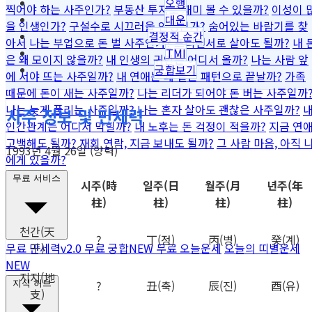
오행
찍어야 하는 사주인가?
부동산 투자로 재미 볼 수 있을까?
이성이 
대운
을 인생인가?
구설수로 시끄러울 인생인가?
숨어있는 바람기를 찾
결정적 순간
아서
나는 부업으로 돈 벌 사주인가?
프리랜서로 살아도 될까?
내 
TMI
은 왜 모이지 않을까?
내 인생의 귀인은 어디서 올까?
나는 사람 앞
궁합보기
에 서야 뜨는 사주일까?
내 연애는 왜 같은 패턴으로 끝날까?
가족
때문에 돈이 새는 사주일까?
나는 리더가 되어야 돈 버는 사주일까
나는 늦게 풀리는 사주일까?
나는 혼자 살아도 괜찮은 사주일까?
사주 정보 및 만세력
인간관계는 어디서 막힐까?
내 노후는 돈 걱정이 적을까?
지금 연
고백해도 될까?
재회 연락, 지금 보내도 될까?
그 사람 마음, 아직 
1993년 4월 26일 (양력)
에게 있을까?
무료 서비스
시주
(時
일주
(日
월주
(月
년주
(年
柱)
柱)
柱)
柱)
천간
(天
?
丁
(정)
丙
(병)
癸
(계)
干)
무료 만세력
v2.0
무료 궁합
NEW
무료 오늘운세
오늘의 띠별운세
NEW
지지
(地
?
丑
(축)
辰
(진)
酉
(유)
지식 허브
支)