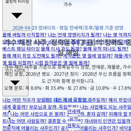
결정적 타이밍
가수
2026-04-25 업데이트 · 정밀 만세력/조후/월령 기준 반영
올해 버틸까 이직할까?
나는 언제 영앤리치가 될까?
나는 몇 억까
가수 채진 사주, 정축일주(丁丑)의 정확도 
모을 그릇일까?
수능 D-day 시험운
올해 새로운 인연이 나타날까?
베스트 웨딩 타이밍
올해 이사 가도 될까?
올해 유학 떠나도 될까?
심 해설
올해 해외 취업 도전해도 될까?
계약운은 몇 월에 열릴까?
재물·계
몇 월을 피할까?
시험 합격운은 몇 월에 올까?
가수 채진 사주를 기준으로 정축일주의 성향, 연애운, 재물운, 가
인기 시리즈
채진 궁합, 2026년 병오 · 2027년 정미 · 2028년 무신 흐름을 정
도 근거와 함께 분석합니다.
오행 분포: 목 8.6% · 화 35.4% · 토 27.6% · 금 10.8% · 수 17.6
가수 채진과 내 궁합 보기
나는 어떤 직무가 맞을까?
나는 해외 유학형 사주일까?
해외 취업
내게 좋을까?
부모님과 살까, 독립할까?
나는 사업해도 되는 사주
만세력
까?
나는 어떤 사업으로 돈 벌까?
동업할까, 혼자 갈까?
피해야 할 
요약
트너는 어떤 사람일까?
결혼할 수 있을까?
자녀와의 인연은 있을까
정확도
전문직에 어울리는 사주인가?
공무원에 어울리는 사주인가?
바닥