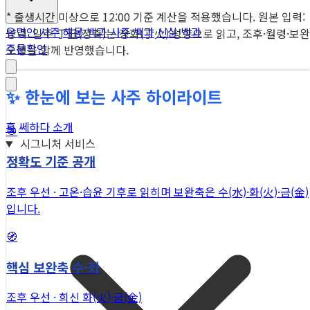
* 출생시간 미상으로 12:00 기준 계산을 적용했습니다. 원본 입력:
유명인 사주
해몽 백과
사주 백과
신살 백과
양력. 일주 丁丑(정축)는 정화(丁火) 성향으로 읽고, 조후·월령·보완
주문확인
오행을 함께 반영했습니다.
✨ 한눈에 보는 사주 하이라이트
홈
쎄하다 소개
🎯
시그니처 서비스
정확도 기준 공개
조후 우선 · 고온·습윤 기후로 읽히며 보완축은 수(水)·화(火)·금(金)
입니다.
🧭
핵심 보완축 수·화
조후 우선 · 희신 화(火)·금(金)