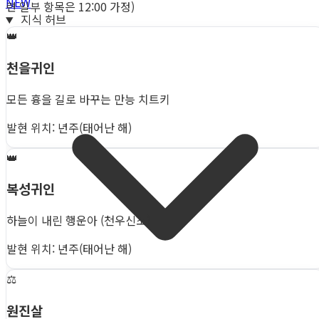
NEW
련 일부 항목은 12:00 가정)
지식 허브
👑
천을귀인
모든 흉을 길로 바꾸는 만능 치트키
발현 위치: 년주(태어난 해)
👑
복성귀인
하늘이 내린 행운아 (천우신조)
발현 위치: 년주(태어난 해)
⚖️
원진살