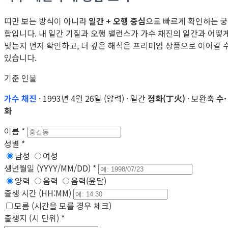
띠만 보는 방식이 아니라
일간 + 오행 중심
으로 빠르게 확인하는 궁
합입니다. 내 일간 기질과 오행 밸런스가 가수 채진의 일간과 어떻
맞는지 먼저 확인하고, 더 깊은 해석은 프리미엄 상품으로 이어갈 
있습니다.
기준 인물
가수 채진
· 1993년 4월 26일 (양력) · 일간
정화(丁火)
· 보완축
수·
화
이름
*
성별
*
남성
여성
생년월일 (YYYY/MM/DD)
*
양력
음력
음력(윤달)
출생 시간 (HH:MM)
모름 (시간을 모를 경우 체크)
출생지 (시 단위)
*