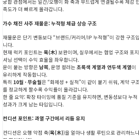
궁합 관점에서는 일간/오행이 화 축과 부드럽게 연결될수록 체감 
족도가 더 빠르게 올라갑니다.
가수 채진 사주 재물운: 누적형 체급 상승 구조
재물운은 단기 변동보다 “브랜드/커리어/IP 누적형”이 강한 구조
니다.
현재 럭키 포인트는
목(木)
보완이며, 실무에서는 협업 구조와 포지
셔닝 선택이 수익 효율을 좌우합니다.
운이 붙는 방향은
남쪽
, 운영 컬러는
초록색 계열과 연두색 계열
이
유리하게 작동합니다.
특히
10월 · 무술월
은 “화제성 + 실적”이 같이 붙기 쉬워, 계약 구
를 정교하게 짤수록 수익률이 올라갑니다.
한 줄 요약: 확장 타이밍에 품질 기준을 유지하면, 변동성보다 누적
성과가 크게 남는 타입입니다.
컨디션 포인트: 과열 구간에서 리듬 유지
컨디션은 오행 약점 축(
목(木)
)을 얼마나 생활 루틴으로 관리하느