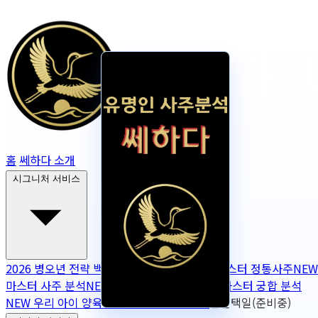
홈
쎄하다 소개
시그니처 서비스
2026 병오년 전략 백서
NEW
2026 토정비결
마스터 정통사주
NEW
마스터 사주 분석
NEW
무보정 사주 판독
NEW
마스터 궁합 분석
NEW
우리 아이 양육 궁합
NEW
작명
OPEN
출산택일(준비중)