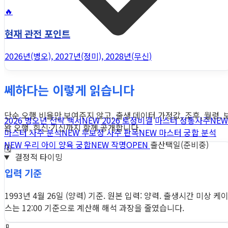
🔥
현재 관전 포인트
2026년(병오), 2027년(정미), 2028년(무신)
쎄하다는 이렇게 읽습니다
단순 오행 비율만 보여주지 않고, 출생 데이터 가정값, 조후, 월령, 
2026 병오년 전략 백서
NEW
2026 토정비결
마스터 정통사주
NEW
완 오행, 희신·기신까지 함께 공개합니다.
마스터 사주 분석
NEW
무보정 사주 판독
NEW
마스터 궁합 분석
NEW
우리 아이 양육 궁합
NEW
작명
OPEN
출산택일(준비중)
🗓️
결정적 타이밍
입력 기준
1993년 4월 26일 (양력) 기준. 원본 입력: 양력. 출생시간 미상 케
스는 12:00 기준으로 계산해 해석 과장을 줄였습니다.