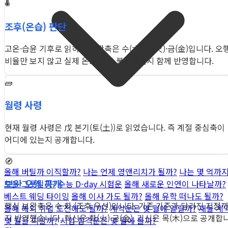
🌡️
조후(온습) 판단
고온·습윤 기후로 읽히며 보완축은 수(水)·화(火)·금(金)입니다. 오
비율만 보지 않고 실제 온도·습도 불균형까지 함께 반영합니다.
🧱
월령 사령
현재 월령 사령은 戊 본기(토(土))로 읽었습니다. 즉 계절 중심축이
어디에 있는지 공개합니다.
🧭
올해 버틸까 이직할까?
나는 언제 영앤리치가 될까?
나는 몇 억까
보완 오행 공개
모을 그릇일까?
수능 D-day 시험운
올해 새로운 인연이 나타날까?
베스트 웨딩 타이밍
올해 이사 가도 될까?
올해 유학 떠나도 될까?
핵심 보완축은 수·화 (조후 우선)입니다. 기존 기준과 달라진 지점
올해 해외 취업 도전해도 될까?
계약운은 몇 월에 열릴까?
재물·계
지 반영했습니다. 희신은 화(火)·금(金), 기신은 목(木)으로 공개합
몇 월을 피할까?
시험 합격운은 몇 월에 올까?