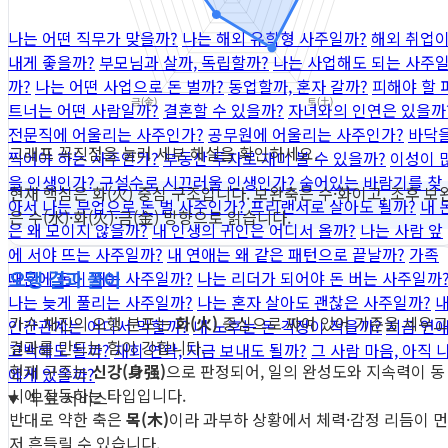
나는 어떤 직무가 맞을까?
나는 해외 유학형 사주일까?
해외 취업
내게 좋을까?
부모님과 살까, 독립할까?
나는 사업해도 되는 사주
까?
나는 어떤 사업으로 돈 벌까?
동업할까, 혼자 갈까?
피해야 할 
트너는 어떤 사람일까?
결혼할 수 있을까?
자녀와의 인연은 있을까
전문직에 어울리는 사주인가?
공무원에 어울리는 사주인가?
바닥
그래프 꼭짓점을 눌러 세부 해설을 확인하세요.
찍어야 하는 사주인가?
부동산 투자로 재미 볼 수 있을까?
이성이 
을 인생인가?
구설수로 시끄러울 인생인가?
숨어있는 바람기를 찾
현재 핵심은 화(火) 중심 구조입니다. 보완축은 수·화이고, 조후 보
아서
나는 부업으로 돈 벌 사주인가?
프리랜서로 살아도 될까?
내 
은 수(水)·화(火)·금(金) 방향으로 읽습니다.
은 왜 모이지 않을까?
내 인생의 귀인은 어디서 올까?
나는 사람 앞
에 서야 뜨는 사주일까?
내 연애는 왜 같은 패턴으로 끝날까?
가족
오행 결과 풀이
때문에 돈이 새는 사주일까?
나는 리더가 되어야 돈 버는 사주일까
나는 늦게 풀리는 사주일까?
나는 혼자 살아도 괜찮은 사주일까?
가수 채진의 오행 분포는
화(火)
중심으로 짜여 있어 기준을 세우고
인간관계는 어디서 막힐까?
내 노후는 돈 걱정이 적을까?
지금 연
결과를 만드는 힘이 강합니다.
고백해도 될까?
재회 연락, 지금 보내도 될까?
그 사람 마음, 아직 
현재 구조는
신강(身强)
으로 판정되어, 일의 완성도와 지속력이 동
에게 있을까?
시에 작동하는 타입입니다.
무료 서비스
반대로 약한 축은
목(木)
이라 과부하 상황에서 체력·감정 리듬이 먼
저 흔들릴 수 있습니다.