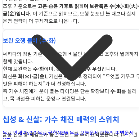
조후 기준으로는
고온·습윤 기후로 읽히며 보완축은 수(水)·화(火)
금(金)입니다.
이 기준으로 읽히므로, 오행 분포만 볼 때보다 실제
운영 전략이 더 구체적으로 나옵니다.
보완 오행 풀이 (수·화)
쎄하다의 정밀 기준에서는 오행 비율만 보지 않고 조후와 월령까지
함께 맞춥니다.
현재 보완축은
수·화
이며, 판단 소스는
조후 우선
입니다.
희신은
화(火)·금(金)
, 기신은
목(木)
로 정리되어 “무엇을 키우고 
엇을 피해야 하는지”가 더 선명해집니다.
즉 가수 채진에게 운이 붙는 타이밍은 단순 확장보다
수·화
를 살리
고,
목
과열을 피하는 운영과 연결됩니다.
십성 & 신살: 가수 채진 매력의 스위치
무료 만세력
v2.0
무료 궁합
NEW
무료 오늘운세
오늘의 띠별운세
활성 신살 중 체감도가 높은 포인트를 추려 요약했습니다. (시주 관