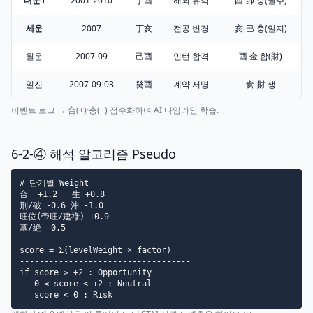
대운1
2001-2010
丁酉
해외 유학
酉-卯 충(월주)
세운
2007
丁亥
전공 변경
亥-巳 충(일지)
월운
2007-09
己酉
인턴 합격
酉 金 합(財)
일진
2007-09-03
癸酉
계약 서명
食-財 생
이벤트 로그 → 合(+)·충(−) 점수화하여 AI 타임라인 학습.
6-2-④ 해석 알고리즘 Pseudo
# 단계별 Weight

合  +1.2   生 +0.8

刑/破 -0.6 沖 -1.0

旺位(帝旺/建祿) +0.9

墓/絶 -0.5

score = Σ(levelWeight × factor)

-----------------------------------

if score ≥ +2 : Opportunity

   0 ≤ score < +2 : Neutral

   score < 0 : Risk