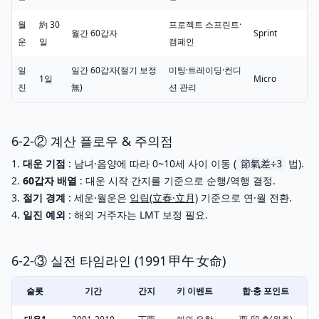
월
約 30
프로젝트 스프린트·
월간 60갑자
Sprint
운
일
캠페인
일
일간 60갑자(절기 보정
미팅·트레이딩·컨디
1일
Micro
진
無)
션 관리
6-2-② 계산 플로우 & 주의점
대운 기점
: 남녀·음양에 따라 0~10세 사이 이동 (
법).
節氣差÷3
60갑자 배열
: 대운 시작 간지를 기준으로 순행/역행 결정.
절기 경계
: 세운·월운은
입립(立春·立月)
기준으로 연·월 전환.
일진 예외
: 해외 거주자는
LMT
보정 필요.
6-2-③ 실전 타임라인 (1991 甲午 女命)
슬롯
기간
간지
키 이벤트
합·충 포인트