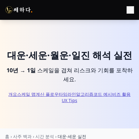
대운·세운·월운·일진 해석 실전
10년 → 1일
스케일을 겹쳐
리스크와 기회를 포착하
세요.
개요
스케일 맵
계산 플로우
타임라인
알고리즘
코드 예시
비즈 활용
UX Tips
홈
›
사주 백과
›
시간 분석
›
대운·세운 실전