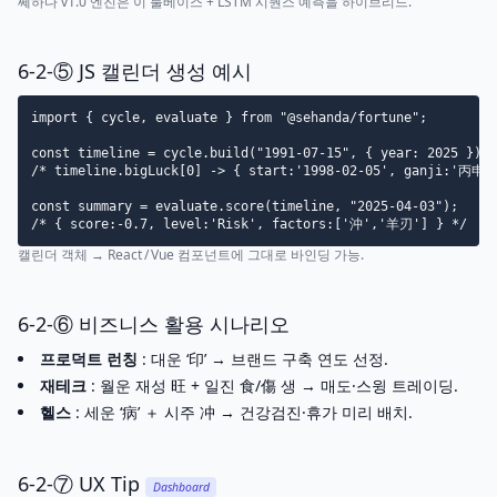
쎄하다 v1.0 엔진은 이 룰베이스 + LSTM 시퀀스 예측을 하이브리드.
6-2-⑤ JS 캘린더 생성 예시
import { cycle, evaluate } from "@sehanda/fortune";

const timeline = cycle.build("1991-07-15", { year: 2025 });

/* timeline.bigLuck[0] -> { start:'1998-02-05', ganji:'丙申' 
const summary = evaluate.score(timeline, "2025-04-03");

캘린더 객체 → React / Vue 컴포넌트에 그대로 바인딩 가능.
6-2-⑥ 비즈니스 활용 시나리오
프로덕트 런칭
: 대운 ‘印’ → 브랜드 구축 연도 선정.
재테크
: 월운 재성 旺 + 일진 食/傷 생 → 매도·스윙 트레이딩.
헬스
: 세운 ‘病’ ＋ 시주 冲 → 건강검진·휴가 미리 배치.
6-2-⑦ UX Tip
Dashboard