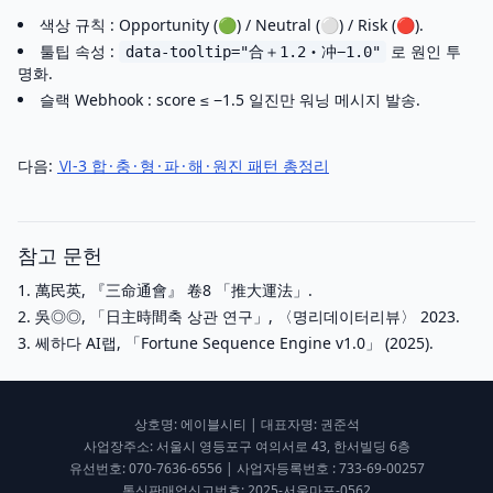
색상 규칙 : Opportunity (🟢) / Neutral (⚪️) / Risk (🔴).
툴팁 속성 :
로 원인 투
data-tooltip="合＋1.2‧冲−1.0"
명화.
슬랙 Webhook : score ≤ −1.5 일진만 워닝 메시지 발송.
다음:
Ⅵ-3 합 · 충 · 형 · 파 · 해 · 원진 패턴 총정리
참고 문헌
萬民英, 『三命通會』 卷8 「推大運法」.
吳◎◎, 「日主時間축 상관 연구」, 〈명리데이터리뷰〉 2023.
쎄하다 AI랩, 「Fortune Sequence Engine v1.0」 (2025).
상호명: 에이블시티 | 대표자명: 권준석
사업장주소: 서울시 영등포구 여의서로 43, 한서빌딩 6층
유선번호: 070‑7636‑6556 | 사업자등록번호 : 733‑69‑00257
통신판매업신고번호: 2025‑서울마포‑0562