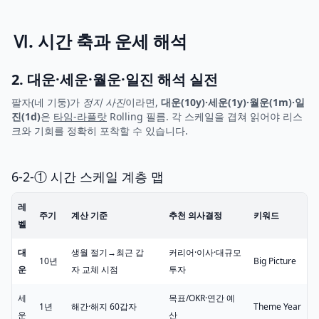
Ⅵ. 시간 축과 운세 해석
2. 대운·세운·월운·일진 해석 실전
팔자(네 기둥)가
정지 사진
이라면,
대운(10y)·세운(1y)·월운(1m)·일
진(1d)
은
타임-라플랏
Rolling 필름
. 각 스케일을 겹쳐 읽어야 리스
크와 기회를 정확히 포착할 수 있습니다.
6-2-① 시간 스케일 계층 맵
레
주기
계산 기준
추천 의사결정
키워드
벨
대
생월 절기→최근 갑
커리어·이사·대규모
10년
Big Picture
운
자 교체 시점
투자
세
목표/OKR·연간 예
1년
해간·해지 60갑자
Theme Year
운
산