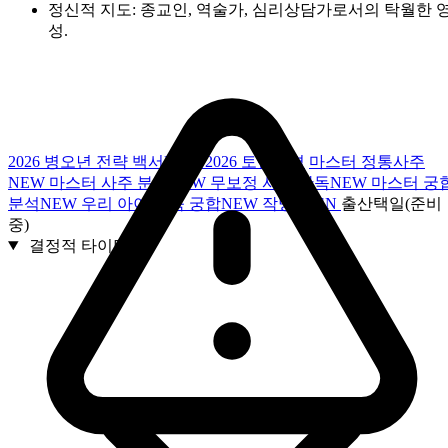
정신적 지도:
종교인, 역술가, 심리상담가로서의 탁월한 
성.
2026 병오년 전략 백서
NEW
2026 토정비결
마스터 정통사주
NEW
마스터 사주 분석
NEW
무보정 사주 판독
NEW
마스터 궁
분석
NEW
우리 아이 양육 궁합
NEW
작명
OPEN
출산택일(준비
중)
결정적 타이밍