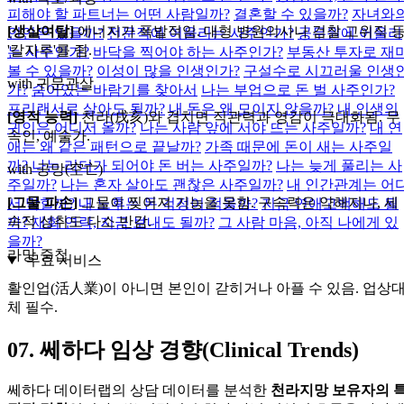
피해야 할 파트너는 어떤 사람일까?
결혼할 수 있을까?
자녀와
[생살여탈]
에너지가 폭발적임. 대형 병원의사나 검찰 고위직 
인연은 있을까?
전문직에 어울리는 사주인가?
공무원에 어울리
'칼자루'를 쥠.
는 사주인가?
바닥을 찍어야 하는 사주인가?
부동산 투자로 재
볼 수 있을까?
이성이 많을 인생인가?
구설수로 시끄러울 인생
with 귀문관살
가?
숨어있는 바람기를 찾아서
나는 부업으로 돈 벌 사주인가?
프리랜서로 살아도 될까?
내 돈은 왜 모이지 않을까?
내 인생의
[영적 능력]
천라(戌亥)와 겹치면 직관력과 영감이 극대화됨. 무
귀인은 어디서 올까?
나는 사람 앞에 서야 뜨는 사주일까?
내 연
속인, 예술가.
애는 왜 같은 패턴으로 끝날까?
가족 때문에 돈이 새는 사주일
까?
나는 리더가 되어야 돈 버는 사주일까?
나는 늦게 풀리는 사
with 공망(空亡)
주일까?
나는 혼자 살아도 괜찮은 사주일까?
내 인간관계는 어
[그물 파손]
그물이 찢어져 기능을 못함. 구속력은 약해지나, 세
서 막힐까?
내 노후는 돈 걱정이 적을까?
지금 연애고백해도 될
속적 성취도 다소 반감.
까?
재회 연락, 지금 보내도 될까?
그 사람 마음, 아직 나에게 있
을까?
라망 중첩
무료 서비스
활인업(活人業)이 아니면 본인이 갇히거나 아플 수 있음. 업상
체 필수.
07.
쎄하다 임상 경향(Clinical Trends)
쎄하다 데이터랩의 상담 데이터를 분석한
천라지망 보유자의 