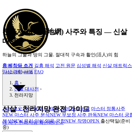
천라지망(天羅地網) 사주와 특징 ― 신살
대사전
하늘의 그물과 땅의 그물.
절대적 구속과 활인(活人)의 힘
홈
쎄하다 소개
정의
작동 조건
길흉 해석
고전 원문
십성별 해석
신살 매트릭스
임상 경향
사례
FAQ
시그니처 서비스
홈
›
신살 대사전
›
천라지망
신살 · 천라지망 완전 가이드
2026 병오년 전략 백서
NEW
2026 토정비결
마스터 정통사주
NEW
마스터 사주 분석
NEW
무보정 사주 판독
NEW
마스터 궁
분석
NEW
우리 아이 양육 궁합
NEW
작명
OPEN
출산택일(준비
내 사주 천라지망 확인하기 →
중)