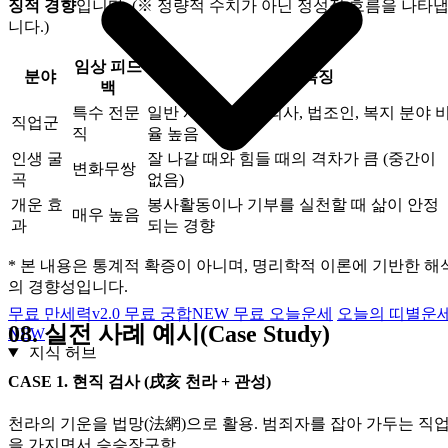
징적 경향
입니다. (※ 정량적 수치가 아닌 정성적 흐름을 나타
니다.)
임상 피드
분야
주요 특징
백
특수 전문
일반 사무직보다 의사, 법조인, 복지 분야 
직업군
직
율 높음
인생 굴
잘 나갈 때와 힘들 때의 격차가 큼 (중간이
변화무쌍
곡
없음)
개운 효
봉사활동이나 기부를 실천할 때 삶이 안정
매우 높음
과
되는 경향
* 본 내용은 통계적 확증이 아니며, 명리학적 이론에 기반한 해
의 경향성입니다.
무료 만세력
v2.0
무료 궁합
NEW
무료 오늘운세
오늘의 띠별운
08.
실전 사례 예시(Case Study)
NEW
지식 허브
CASE 1. 현직 검사 (戌亥 천라 + 관성)
천라의 기운을 법망(法網)으로 활용. 범죄자를 잡아 가두는 직
을 가지면서 승승장구함.