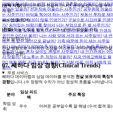
피해야 할 파트너는 어떤 사람일까?
결혼할 수 있을까?
자녀와
[권력 지향]
망신(건록)과 천살이 만나면 권력을 잡아 남을 부리
인연은 있을까?
전문직에 어울리는 사주인가?
공무원에 어울리
게 됨.
는 사주인가?
바닥을 찍어야 하는 사주인가?
부동산 투자로 재
볼 수 있을까?
이성이 많을 인생인가?
구설수로 시끄러울 인생
with 형/충(刑冲)
가?
숨어있는 바람기를 찾아서
나는 부업으로 돈 벌 사주인가?
[천벌]
하늘의 벌을 받듯 큰 사고나 관재가 발생할 위험.
프리랜서로 살아도 될까?
내 돈은 왜 모이지 않을까?
내 인생의
귀인은 어디서 올까?
나는 사람 앞에 서야 뜨는 사주일까?
내 연
천살 방향(이사)
애는 왜 같은 패턴으로 끝날까?
가족 때문에 돈이 새는 사주일
까?
나는 리더가 되어야 돈 버는 사주일까?
나는 늦게 풀리는 사
천살 방향으로 이사하면 조상을 거스르는 격이라 흉함. (반안살
주일까?
나는 혼자 살아도 괜찮은 사주일까?
내 인간관계는 어
방향이 길함)
서 막힐까?
내 노후는 돈 걱정이 적을까?
지금 연애고백해도 될
까?
재회 연락, 지금 보내도 될까?
그 사람 마음, 아직 나에게 있
07.
쎄하다 임상 경향(Clinical Trends)
을까?
무료 서비스
쎄하다 데이터랩의 상담 데이터를 분석한
천살 보유자의 특징
경향
입니다. (※ 정량적 수치가 아닌 정성적 흐름을 나타냅니다.
임상 피드
분야
주요 특징
백
학업 성
우수
어려운 공부일수록 잘 해냄 (수석 합격 등)
취