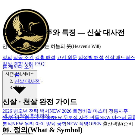
천살(天煞) 사주와 특징 ― 신살 대사전
인력으로 어쩔 수 없는
하늘의 뜻(Heaven's Will)
정의
작동 조건
길흉 해석
고전 원문
십성별 해석
신살 매트릭스
임상 경향
사례
FAQ
홈
쎄하다 소개
시그니처 서비스
홈
›
신살 대사전
›
천살
신살 · 천살 완전 가이드
2026 병오년 전략 백서
NEW
2026 토정비결
마스터 정통사주
내 사주 천살 확인하기 →
NEW
마스터 사주 분석
NEW
무보정 사주 판독
NEW
마스터 궁
분석
NEW
우리 아이 양육 궁합
NEW
작명
OPEN
출산택일(준비
01.
정의(What & Symbol)
중)