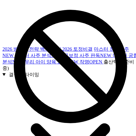
2026 병오년 전략 백서
NEW
2026 토정비결
마스터 정통사주
NEW
마스터 사주 분석
NEW
무보정 사주 판독
NEW
마스터 궁
분석
NEW
우리 아이 양육 궁합
NEW
작명
OPEN
출산택일(준비
중)
결정적 타이밍