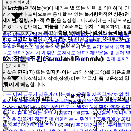
결정적 타이밍
천살(天煞)
은 "하늘(天)이 내리는 벌 또는 시련"을 의미하며, 인
간의 의지나 노력으로는 통제할 수 없는
불가항력적인 상황(천
재지변, 질병, 시대적 흐름)
을 상징합니다. 과거에는 재앙으로
여겼으나, 현대에는
'하늘을 우러러보는 위치'
로 해석하여, 대통
령, 회장, 신(God) 등
최고위층을 보좌하거나 영적인 능력을 발
올해 버틸까 이직할까?
나는 언제 영앤리치가 될까?
나는 몇 억
하는 고귀한 신분
의 인자로 봅니다. 이길 수 없는 상대를 만나는
까지 모을 그릇일까?
수능 D-day 시험운
올해 새로운 인연이 나
것이므로 '순응'과 '기도'가 필요한 별입니다.
타날까?
베스트 웨딩 타이밍
올해 이사 가도 될까?
올해 유학 떠
나도 될까?
올해 해외 취업 도전해도 될까?
계약운은 몇 월에 열
02.
작동 조건(Standard Formula)
릴까?
재물·계약 몇 월을 피할까?
시험 합격운은 몇 월에 올까?
인기 시리즈
천살은
연지(띠)
또는
일지(태어난 날)
의 삼합(三合)을 기준으로
도출합니다. 삼합의 시작점(장생) 바로 앞 글자, 즉 12운성의
양
(養)지
에 해당합니다.
나는 어떤 직무가 맞을까?
나는 해외 유학형 사주일까?
해외 취
천살 지지
기준 (연지/일지 삼합)
도출 원리 (장생-1
업이 내게 좋을까?
부모님과 살까, 독립할까?
나는 사업해도 되
(Result)
는 사주일까?
나는 어떤 사업으로 돈 벌까?
동업할까, 혼자 갈까
寅(인)·午(오)·戌(술) 생
(火
시작점(寅)의 앞 글
丑 (소)
피해야 할 파트너는 어떤 사람일까?
결혼할 수 있을까?
자녀와
局)
자
인연은 있을까?
전문직에 어울리는 사주인가?
공무원에 어울리
申(신)·子(자)·辰(진) 생
(水
시작점(申)의 앞 글
는 사주인가?
바닥을 찍어야 하는 사주인가?
부동산 투자로 재
未 (양)
局)
자