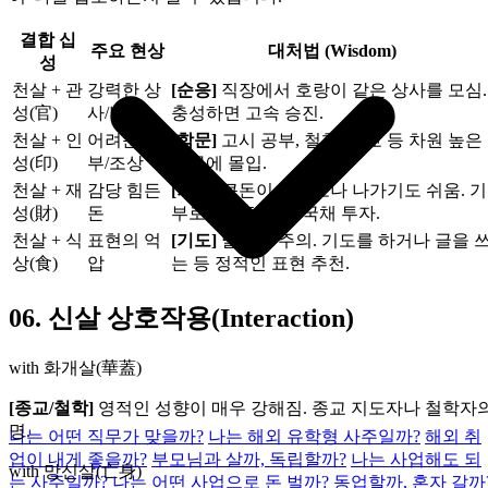
결합 십
주요 현상
대처법 (Wisdom)
성
천살 + 관
강력한 상
[순응]
직장에서 호랑이 같은 상사를 모심.
성(官)
사/법
충성하면 고속 승진.
천살 + 인
어려운 공
[학문]
고시 공부, 철학, 종교 등 차원 높은
성(印)
부/조상
학문에 몰입.
천살 + 재
감당 힘든
[기부]
큰돈이 들어오나 나가기도 쉬움. 기
성(財)
돈
부로 액땜하거나 국채 투자.
천살 + 식
표현의 억
[기도]
말실수 주의. 기도를 하거나 글을 
상(食)
압
는 등 정적인 표현 추천.
06.
신살 상호작용(Interaction)
with 화개살(華蓋)
[종교/철학]
영적인 성향이 매우 강해짐. 종교 지도자나 철학자
명.
나는 어떤 직무가 맞을까?
나는 해외 유학형 사주일까?
해외 취
업이 내게 좋을까?
부모님과 살까, 독립할까?
나는 사업해도 되
with 망신살(亡身)
는 사주일까?
나는 어떤 사업으로 돈 벌까?
동업할까, 혼자 갈까