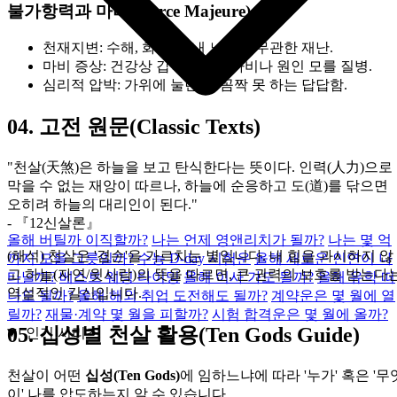
불가항력과 마비 (Force Majeure)
천재지변:
수해, 화재 등 내 노력과 무관한 재난.
마비 증상:
건강상 갑작스러운 마비나 원인 모를 질병.
심리적 압박:
가위에 눌린 듯 꼼짝 못 하는 답답함.
04.
고전 원문(Classic Texts)
"천살(天煞)은 하늘을 보고 탄식한다는 뜻이다. 인력(人力)으로
막을 수 없는 재앙이 따르나, 하늘에 순응하고 도(道)를 닦으면
오히려 하늘의 대리인이 된다."
- 『12신살론』
올해 버틸까 이직할까?
나는 언제 영앤리치가 될까?
나는 몇 억
(해석) 천살은 '겸손'을 가르치는 별입니다. 내 힘을 과시하지 않
까지 모을 그릇일까?
수능 D-day 시험운
올해 새로운 인연이 나
고 하늘(자연/윗사람)의 뜻을 따르면, 큰 권력의 보호를 받는다
타날까?
베스트 웨딩 타이밍
올해 이사 가도 될까?
올해 유학 떠
역설적인 길신입니다.
나도 될까?
올해 해외 취업 도전해도 될까?
계약운은 몇 월에 열
릴까?
재물·계약 몇 월을 피할까?
시험 합격운은 몇 월에 올까?
05.
십성별 천살 활용(Ten Gods Guide)
인기 시리즈
천살이 어떤
십성(Ten Gods)
에 임하느냐에 따라 '누가' 혹은 '무
이' 나를 압도하는지 알 수 있습니다.