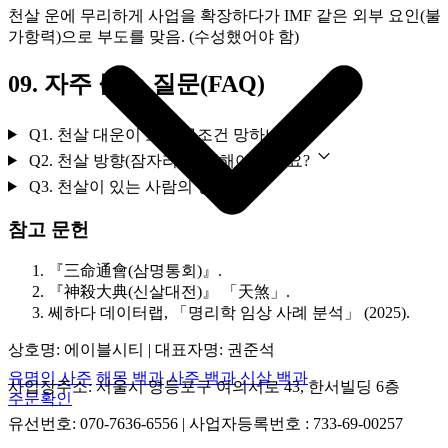
천살 운에 무리하게 사업을 확장하다가 IMF 같은 외부 요인(불
가항력)으로 부도를 맞음. (수성했어야 함)
09.
자주 묻는 질문(FAQ)
Q1. 천살 대운이 오면 무조건 망하나요?
Q2. 천살 방향(잠자리)은 피해야 하나요?
Q3. 천살이 있는 사람의 성격은?
참고 문헌
『三命通會(삼명통회)』.
『神殺大典(신살대전)』 「天煞」.
쎄하다 데이터랩, 「명리학 임상 사례 분석」 (2025).
상호명: 에이블시티 | 대표자명: 권준석
유명인 사주
해몽 백과
사주 백과
신살 백과
사업장주소: 서울시 영등포구 여의서로 43, 한서빌딩 6층
주문확인
유선번호: 070‑7636‑6556 | 사업자등록번호 : 733‑69‑00257