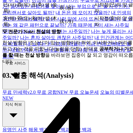
볼 수 있을까?
이성이 많을 인생인가?
구설수로 시끄러울 인생
巳(사)·酉(유)·丑(축) 생
(金
시작점(巳)의 앞 글
가?
숨어있는 바람기를 찾아서
나는 부업으로 돈 벌 사주인가?
辰 (용)
局)
자
프리랜서로 살아도 될까?
내 돈은 왜 모이지 않을까?
내 인생의
亥(해)·卯(묘)·未(미) 생
(木
시작점(亥)의 앞 글
귀인은 어디서 올까?
나는 사람 앞에 서야 뜨는 사주일까?
내 연
戌 (개)
局)
자
애는 왜 같은 패턴으로 끝날까?
가족 때문에 돈이 새는 사주일
까?
나는 리더가 되어야 돈 버는 사주일까?
나는 늦게 풀리는 사
💡 전문가 Note: 천살의 방향
주일까?
나는 혼자 살아도 괜찮은 사주일까?
내 인간관계는 어
천살 방향은 '조상신'이 있는 방향이라 하여, 이사하거나 머리를
서 막힐까?
내 노후는 돈 걱정이 적을까?
지금 연애고백해도 될
두고 자는 것을 피합니다(눌림을 당함). 반대로
공부하거나 기
까?
재회 연락, 지금 보내도 될까?
그 사람 마음, 아직 나에게 있
를 할 때는 천살 방향
을 바라보면 집중이 잘 되고 영감이 떠오릅
을까?
니다.
무료 서비스
03.
길흉 해석(Analysis)
무료 만세력
v2.0
무료 궁합
NEW
무료 오늘운세
오늘의 띠별운
NEW
지식 허브
유명인 사주
해몽 백과
사주 백과
신살 백과