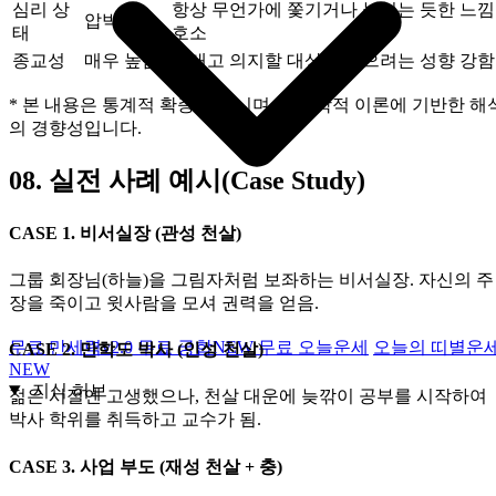
심리 상
항상 무언가에 쫓기거나 눌리는 듯한 느낌
압박감
태
호소
종교성
매우 높음
기대고 의지할 대상을 찾으려는 성향 강함
* 본 내용은 통계적 확증이 아니며, 명리학적 이론에 기반한 해
의 경향성입니다.
08.
실전 사례 예시(Case Study)
CASE 1. 비서실장 (관성 천살)
그룹 회장님(하늘)을 그림자처럼 보좌하는 비서실장. 자신의 주
장을 죽이고 윗사람을 모셔 권력을 얻음.
무료 만세력
v2.0
무료 궁합
NEW
무료 오늘운세
오늘의 띠별운
CASE 2. 만학도 박사 (인성 천살)
NEW
지식 허브
젊은 시절엔 고생했으나, 천살 대운에 늦깎이 공부를 시작하여
박사 학위를 취득하고 교수가 됨.
CASE 3. 사업 부도 (재성 천살 + 충)