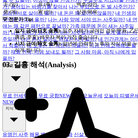
볼 수 있을까?
이성이 많을 인생인가?
구설수로 시끄러울 인생
壬 (임)
丑 (축)
백호/양인
가?
숨어있는 바람기를 찾아서
나는 부업으로 돈 벌 사주인가?
癸 (계)
寅 (인)
상관/목욕
프리랜서로 살아도 될까?
내 돈은 왜 모이지 않을까?
내 인생의
💡 전문가 Tip:
귀인은 어디서 올까?
나는 사람 앞에 서야 뜨는 사주일까?
내 연
애는 왜 같은 패턴으로 끝날까?
가족 때문에 돈이 새는 사주일
일지 금여(日支 金輿):
일주 자체가 금여인 경우(甲辰, 乙巳
까?
나는 리더가 되어야 돈 버는 사주일까?
나는 늦게 풀리는 사
庚戌, 辛亥) 배우자 복이 가장 좋습니다.
주일까?
나는 혼자 살아도 괜찮은 사주일까?
내 인간관계는 어
시지 금여(時支 金輿):
말년에 안락한 노후와 자식 덕을 누
서 막힐까?
내 노후는 돈 걱정이 적을까?
지금 연애고백해도 될
리게 됩니다.
까?
재회 연락, 지금 보내도 될까?
그 사람 마음, 아직 나에게 있
을까?
03.
길흉 해석(Analysis)
무료 서비스
무료 만세력
v2.0
무료 궁합
NEW
무료 오늘운세
오늘의 띠별운
NEW
지식 허브
유명인 사주
해몽 백과
사주 백과
신살 백과