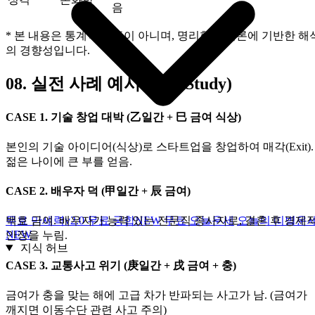
음
* 본 내용은 통계적 확증이 아니며, 명리학적 이론에 기반한 해
의 경향성입니다.
08.
실전 사례 예시(Case Study)
CASE 1. 기술 창업 대박 (乙일간 + 巳 금여 식상)
본인의 기술 아이디어(식상)로 스타트업을 창업하여 매각(Exit).
젊은 나이에 큰 부를 얻음.
CASE 2. 배우자 덕 (甲일간 + 辰 금여)
무료 만세력
v2.0
무료 궁합
NEW
무료 오늘운세
오늘의 띠별운
백호 금여. 배우자가 능력 있는 전문직 종사자로, 결혼 후 경제
NEW
안정을 누림.
지식 허브
CASE 3. 교통사고 위기 (庚일간 + 戌 금여 + 충)
금여가 충을 맞는 해에 고급 차가 반파되는 사고가 남. (금여가
깨지면 이동수단 관련 사고 주의)