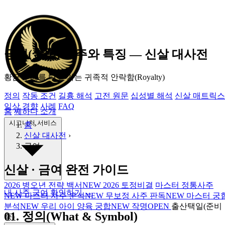
금여(金輿) 사주와 특징 ― 신살 대사전
황금 수레를 타고 가는
귀족적 안락함(Royalty)
정의
작동 조건
길흉 해석
고전 원문
십성별 해석
신살 매트릭스
임상 경향
사례
FAQ
홈
쎄하다 소개
시그니처 서비스
홈
›
신살 대사전
›
금여
신살 · 금여 완전 가이드
2026 병오년 전략 백서
NEW
2026 토정비결
마스터 정통사주
내 사주 금여 확인하기 →
NEW
마스터 사주 분석
NEW
무보정 사주 판독
NEW
마스터 궁
분석
NEW
우리 아이 양육 궁합
NEW
작명
OPEN
출산택일(준비
01.
정의(What & Symbol)
중)