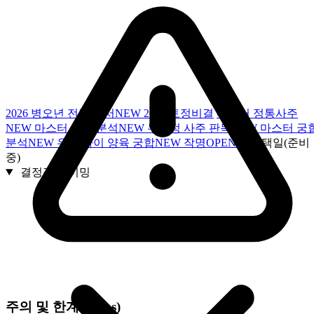
2026 병오년 전략 백서
NEW
2026 토정비결
마스터 정통사주
NEW
마스터 사주 분석
NEW
무보정 사주 판독
NEW
마스터 궁
분석
NEW
우리 아이 양육 궁합
NEW
작명
OPEN
출산택일(준비
중)
결정적 타이밍
주의 및 한계 (Cons)