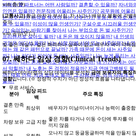
with 충(沖)
피해야 할 파트너는 어떤 사람일까?
결혼할 수 있을까?
자녀와
인연은 있을까?
전문직에 어울리는 사주인가?
공무원에 어울리
[교통사고]
황금 마차가 부서짐. 차 사고나 배우자 불화에 각별
는 사주인가?
바닥을 찍어야 하는 사주인가?
부동산 투자로 재
주의.
볼 수 있을까?
이성이 많을 인생인가?
구설수로 시끄러울 인생
가?
숨어있는 바람기를 찾아서
나는 부업으로 돈 벌 사주인가?
with 공망(空亡)
프리랜서로 살아도 될까?
내 돈은 왜 모이지 않을까?
내 인생의
귀인은 어디서 올까?
나는 사람 앞에 서야 뜨는 사주일까?
내 연
빛 좋은 개살구. 겉은 화려하나 실속이 없고 배우자 덕이 약해짐
애는 왜 같은 패턴으로 끝날까?
가족 때문에 돈이 새는 사주일
까?
나는 리더가 되어야 돈 버는 사주일까?
나는 늦게 풀리는 사
07.
쎄하다 임상 경향(Clinical Trends)
주일까?
나는 혼자 살아도 괜찮은 사주일까?
내 인간관계는 어
서 막힐까?
내 노후는 돈 걱정이 적을까?
지금 연애고백해도 될
쎄하다 데이터랩의 상담 데이터를 분석한
금여 보유자의 특징
까?
재회 연락, 지금 보내도 될까?
그 사람 마음, 아직 나에게 있
경향
입니다. (※ 정량적 수치가 아닌 정성적 흐름을 나타냅니다.
을까?
무료 서비스
임상 피드
분야
주요 특징
백
결혼 만족
최상위
배우자가 미남/미녀이거나 능력이 출중함
도
좋은 차를 타거나 이동 수단에 투자를 아
차량 보유
고급 지향
끼지 않음
모나지 않고 둥글둥글하며 적을 만들지 
성격
온화함