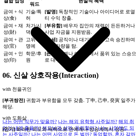
결합 십성
현실적 혜택
워드
금여 + 식
기술/특
[발명]
독창적인 기술이나 아이디어로 로열
상(食)
허
티 수익 창출.
금여 + 재
처가/시
[부유함]
배우자 집안의 재력이 든든하거나
성(財)
댁 덕
사업 자금을 지원받음.
금여 + 관
고위직/
[출세]
공직이나 대기업에서 고속 승진하며
성(官)
명예
의전 차량을 탐.
금여 + 인
학문/후
[존경]
학계나 예술계에서 품위 있는 스승
성(印)
원
로 대우받음.
06.
신살 상호작용(Interaction)
with 천을귀인
[부귀쌍전]
귀함과 부유함을 모두 갖춤. 丁申, 己申, 癸寅 일주가
해당.
with 도화살
나는 어떤 직무가 맞을까?
나는 해외 유학형 사주일까?
해외 취
업이 내게 좋을까?
부모님과 살까, 독립할까?
나는 사업해도 되
[인기]
화려한 외모와 매력으로 연예계나 방송계에서 성공.
는 사주일까?
나는 어떤 사업으로 돈 벌까?
동업할까, 혼자 갈까