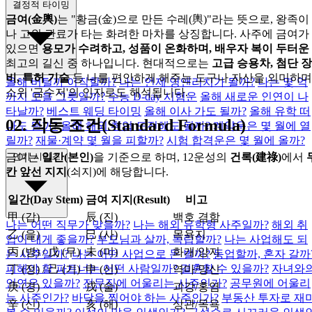
결정적 타이밍
금여(金輿)
는 "황금(金)으로 만든 수레(輿)"라는 뜻으로, 왕족이
나 고위 관료가 타는 화려한 마차를 상징합니다. 사주에 금여가
있으면
용모가 수려하고, 성품이 온화하며, 배우자 복이 두터운
최고의 길신 중 하나입니다. 현대적으로는
고급 승용차, 첨단 장
비, 특허 기술
등 나를 편안하게 해주는 도구나 자산을 의미하며
올해 버틸까 이직할까?
나는 언제 영앤리치가 될까?
나는 몇 억
소위 '금수저'의 인자로도 해석됩니다.
까지 모을 그릇일까?
수능 D-day 시험운
올해 새로운 인연이 나
타날까?
베스트 웨딩 타이밍
올해 이사 가도 될까?
올해 유학 떠
02.
작동 조건(Standard Formula)
나도 될까?
올해 해외 취업 도전해도 될까?
계약운은 몇 월에 열
릴까?
재물·계약 몇 월을 피할까?
시험 합격운은 몇 월에 올까?
인기 시리즈
금여는
일간(본인)
을 기준으로 하며, 12운성의
건록(建祿)
에서
칸 앞선 지지
(쇠지)에 해당합니다.
일간(Day Stem)
금여 지지(Result)
비고
甲 (갑)
辰 (진)
백호 겸함
나는 어떤 직무가 맞을까?
나는 해외 유학형 사주일까?
해외 취
乙 (을)
巳 (사)
목욕지
업이 내게 좋을까?
부모님과 살까, 독립할까?
나는 사업해도 되
丙 (병) / 戊 (무)
未 (미)
화개/양지
는 사주일까?
나는 어떤 사업으로 돈 벌까?
동업할까, 혼자 갈까
피해야 할 파트너는 어떤 사람일까?
결혼할 수 있을까?
자녀와
丁 (정) / 己 (기)
申 (신)
역마/망신
인연은 있을까?
전문직에 어울리는 사주인가?
공무원에 어울리
庚 (경)
戌 (술)
괴강/홍염
는 사주인가?
바닥을 찍어야 하는 사주인가?
부동산 투자로 재
辛 (신)
亥 (해)
상관/목욕