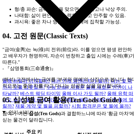
형/충 파손:
금여가 충을 맞으면 교통사고나 낙상 주의.
나태함:
삶이 편안하여 노력하지 않고 안주할 수 있음.
과시욕:
좋은 차나 명품 등 겉치레에 집착할 가능성.
04.
고전 원문(Classic Texts)
"금여(金輿)는 녹(祿)의 전위(前位)라. 이를 얻으면 평생 편안하
고 배우자가 현명하며, 자손이 번창하고 출입 시에는 수레(車)
따른다."
- 『삼명통회(三命通會)』
(해석) 고전에서는 금여를 '부귀와 명예'의 상징으로 봅니다. 현
올해 버틸까 이직할까?
나는 언제 영앤리치가 될까?
나는 몇 억
적으로는 좋은 차를 타고 다니는 성공한 삶을 암시합니다.
까지 모을 그릇일까?
수능 D-day 시험운
올해 새로운 인연이 나
타날까?
베스트 웨딩 타이밍
올해 이사 가도 될까?
올해 유학 떠
05.
십성별 금여 활용(Ten Gods Guide)
나도 될까?
올해 해외 취업 도전해도 될까?
계약운은 몇 월에 열
릴까?
재물·계약 몇 월을 피할까?
시험 합격운은 몇 월에 올까?
인기 시리즈
금여가 어떤
십성(Ten Gods)
과 결합하느냐에 따라 '황금 마차'
싣는 물건이 달라집니다.
주요 키