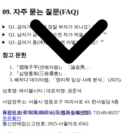
09.
자주 묻는 질문(FAQ)
Q1. 금여가 있으면 정말 부자가 되나요?
Q2. 남자가 금여가 있으면 처가 덕을 보나요?
Q3. 금여가 충(沖)을 맞으면 어떻게 되나요?
참고 문헌
『淵海子平(연해자평)』 「論金輿」.
『삼명통회(三命通會)』.
쎄하다 데이터랩, 「명리학 임상 사례 분석」 (2025).
상호명: 에이블시티 | 대표자명: 권준석
사업장주소: 서울시 영등포구 여의서로 43, 한서빌딩 6층
유명인 사주
해몽 백과
사주 백과
신살 백과
유선번호: 070‑7636‑6556 | 사업자등록번호 : 733‑69‑00257
주문확인
통신판매업신고번호: 2025‑서울마포‑0562