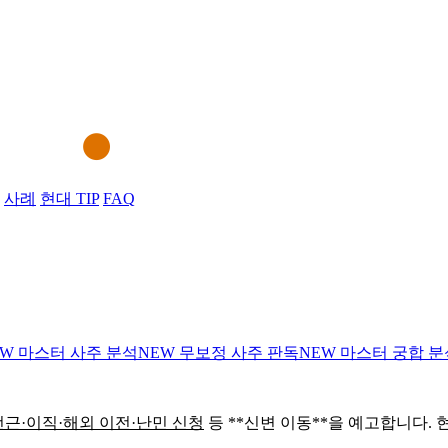
사례
현대 TIP
FAQ
EW
마스터 사주 분석
NEW
무보정 사주 판독
NEW
마스터 궁합 분
전근·이직·해외 이전·난민 신청
등 **신변 이동**을 예고합니다.