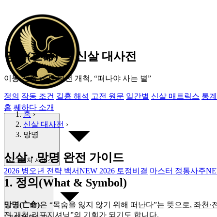
망명(亡命) ― 신살 대사전
이동·전출
vs
새 터전 개척,
“떠나야 사는 별”
정의
작동 조건
길흉 해석
고전 원문
일간별
신살 매트릭스
통계
홈
쎄하다 소개
홈
›
신살 대사전
›
망명
신살 · 망명 완전 가이드
시그니처 서비스
2026 병오년 전략 백서
NEW
2026 토정비결
마스터 정통사주
N
1. 정의(What & Symbol)
망명(亡命)
은 “목숨을 잃지 않기 위해 떠난다”는 뜻으로,
좌천·
전 개척·리포지셔닝”
의 기회가 되기도 합니다.