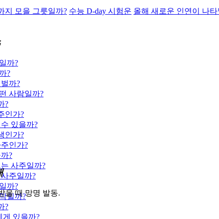
까지 모을 그릇일까?
수능 D-day 시험운
올해 새로운 인연이 나타
준
일까?
까?
 벌까?
떤 사람일까?
까?
주인가?
 수 있을까?
생인가?
사주인가?
을까?
뜨는 사주일까?
재
 사주일까?
일까?
받을 때 망명 발동.
 막힐까?
까?
에게 있을까?