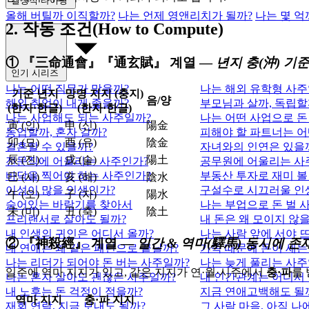
결정적 타이밍
올해 버틸까 이직할까?
나는 언제 영앤리치가 될까?
나는 몇 억
2. 작동 조건(How to Compute)
① 『三命通會』『通玄賦』 계열 ―
년지 충(沖) 기
인기 시리즈
나는 어떤 직무가 맞을까?
나는 해외 유학형 사주
기준 년지
망명 지지 (충지)
음/양
해외 취업이 내게 좋을까?
부모님과 살까, 독립할
(한자·한글)
(한자·한글)
나는 사업해도 되는 사주일까?
나는 어떤 사업으로 돈
寅 (인)
申 (신)
陽金
동업할까, 혼자 갈까?
피해야 할 파트너는 어
卯 (묘)
酉 (유)
陰金
결혼할 수 있을까?
자녀와의 인연은 있을
辰 (진)
戌 (술)
陽土
전문직에 어울리는 사주인가?
공무원에 어울리는 사
바닥을 찍어야 하는 사주인가?
부동산 투자로 재미 볼
巳 (사)
亥 (해)
陰水
이성이 많을 인생인가?
구설수로 시끄러울 인
午 (오)
子 (자)
陽水
숨어있는 바람기를 찾아서
나는 부업으로 돈 벌 
未 (미)
丑 (축)
陰土
프리랜서로 살아도 될까?
내 돈은 왜 모이지 않
내 인생의 귀인은 어디서 올까?
나는 사람 앞에 서야 
② 『神殺經』 계열 ―
일간 & 역마(驛馬) 동시에 존
내 연애는 왜 같은 패턴으로 끝날까?
가족 때문에 돈이 새는
나는 리더가 되어야 돈 버는 사주일까?
나는 늦게 풀리는 사주
일주에 역마 지지가 있고, 같은 지지가 연·월·시주에서
충·파
를 
나는 혼자 살아도 괜찮은 사주일까?
내 인간관계는 어디서
내 노후는 돈 걱정이 적을까?
지금 연애고백해도 될
역마 지지
충·파 지지
재회 연락, 지금 보내도 될까?
그 사람 마음, 아직 나