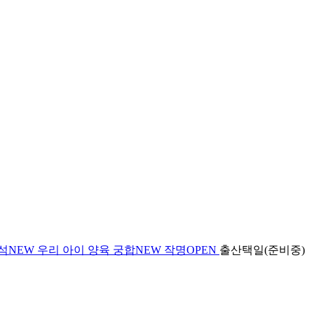
석
NEW
우리 아이 양육 궁합
NEW
작명
OPEN
출산택일(준비중)