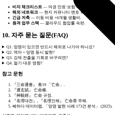
비자 체크리스트
— 여권 만료·보험·재정 증빙.
해외 네트워크
— 현지 커뮤니티·멘토 확보.
긴급 저축
— 이동 비용 +6개월 생활비.
원격 업무 스택
— 클라우드 협업툴 숙련.
10. 자주 묻는 질문(FAQ)
Q1. 망명이 있으면 반드시 해외로 나가야 하나요?
Q2. 역마 + 망명 동시 발현?
Q3. 강제 전출을 기회로 바꾸려면?
Q4. 절기·대운 영향?
참고 문헌
『三命通會』 卷19 「亡命」.
『通玄賦』 亡命條.
『神殺經』 亡命 규정.
『名理대전』, 『名理인해』 亡命章 주해.
쎄하다 데이터랩, 「망명 발현 사례 173건 분석」 (2025).