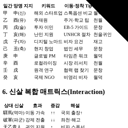
일간
망명 지지
키워드
이동·정착 Tip
완충 신살
甲
申(신)
해외 스타트업
스톡옵션 비교
월덕
乙
酉(유)
주재원
주거·학교 팁
천월
丙
戌(술)
투자 이민
EB‑5 가이드
문창
丁
亥(해)
난민 지원
UNHCR 절차
천을귀인
戊
子(자)
디지털 노마드
비자 요건
재고
己
丑(축)
현지 창업
법인 세무
문창
庚
申
글로벌 PM
타임존 워크
월덕
辛
酉
로컬라이징
시장 리서치
천월
壬
戌
원격 연구
협력 랩 찾기
문창
癸
亥
국제 NGO
비영리 비자
월덕
6. 신살 복합 매트릭스(Interaction)
상대 신살
효과
증감
해설
驛馬(역마)
이동 가속
↑↑
국외 출장↑
破軍(파군)
강제 전출
↓↓
좌천·해고
天乙貴人
귀인 지원
↑
비자 스폰서