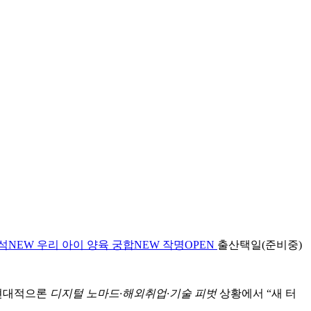
석
NEW
우리 아이 양육 궁합
NEW
작명
OPEN
출산택일(준비중)
 현대적으론
디지털 노마드·해외취업·기술 피벗
상황에서
“새 터