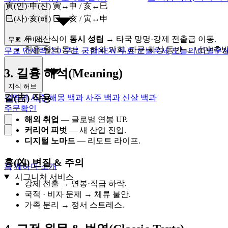
寅(인)·申(신)
寅↔申 / 亥↔巳
巳(사)·亥(해)
巳↔亥 / 寅↔申
두 계산식이
동시 성립
→ 타국 망명·강제 전출급 이동.
무료 서비스
천을·월덕 동반 → 해외 기회, 파군·화성 동반 → 난민·추방
무료 만세력
v2.0
무료 궁합
NEW
무료 오늘운세
오늘의 띠별운
3. 길흉 해석(Meaning)
지식 허브
길(吉) 작용
유명인 사주
해몽 백과
사주 백과
신살 백과
주문확인
해외 취업
— 글로벌 연봉 UP.
커리어 피벗
— 새 산업 진입.
디지털 노마드
— 리모트 라이프.
흉(凶) 변질 & 주의
홈
쎄하다 소개
시그니처 서비스
강제 전출 → 연봉·직급 하락.
국적 · 비자 문제 → 체류 불안.
가족 분리 → 정서 스트레스.