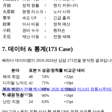
月德
정착 원활
↑
현지 커뮤니티
火星殺
분쟁 리스크
↓
노사·시위
擎羊
속도 UP
↑
긴급 출국
財庫
이사 비용
↑
정착 예산
小耗
경비 누수
↓
환차손
天厄
재난 이동
↓
전쟁·재해
7. 데이터 & 통계(173 Case)
쎄하다 데이터랩이 2010‑2024년 상담 173건을 분석한 결과입니
분야
표본 N
성공/정착률
비교군 대비
해외 취업
48
74%
+22pt
디지털 노마드
42
71%
+19pt
2026 병오년 전략 백서
NEW
2026 토정비결
마스터 정통사주
N
투자 이민
31
69%
+18pt
결정적 타이밍
주재원 전출
28
66%
+16pt
난민 지원
24
63%
+15pt
*비교군 = 동일 유형·신살 無 샘플 대비 정착 성공률 상승폭.