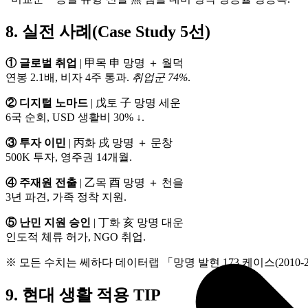
8. 실전 사례(Case Study 5선)
① 글로벌 취업
| 甲목 申 망명 ＋ 월덕
연봉 2.1배, 비자 4주 통과.
취업군 74%
.
② 디지털 노마드
| 戊토 子 망명 세운
6국 순회, USD 생활비 30% ↓.
③ 투자 이민
| 丙화 戌 망명 ＋ 문창
500K 투자, 영주권 14개월.
④ 주재원 전출
| 乙목 酉 망명 ＋ 천을
3년 파견, 가족 정착 지원.
⑤ 난민 지원 승인
| 丁화 亥 망명 대운
인도적 체류 허가, NGO 취업.
※ 모든 수치는 쎄하다 데이터랩 「망명 발현 173 케이스(2010‑2
9. 현대 생활 적용 TIP