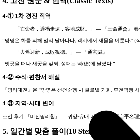
4. 고전 원문 & 번역(Classic Texts)
4‑① 1차 경전 직역
「亡命者，避禍走遠，客地成財。」 — 『三命通會』 卷
“망명은 화를 피해 멀리 달아나나, 객지에서 재물을 이룬다.” (
「去舊迎新，成敗視德。」 — 『通玄賦』
“옛곳을 떠나 새곳을 맞되, 성패는 덕(德)에 달렸다.”
4‑② 주석·편찬서 해설
『명리대전』은 “망명은
선천순행
시 글로벌 기회,
후천역행
시
4‑③ 지역·시대 변이
조선 후기 『비전명리첩』 ― 귀양·유배 기록, 일본 『自平名理
5. 일간별 맞춤 풀이(10 Stem Guide)