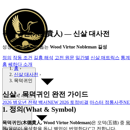
목덕귀인(木德貴人) ― 신살 대사전
성장·개발 R&D
을 돕는
Wood Virtue Nobleman 길성
정의
작동 조건
길흉 해석
고전 원문
일간별
신살 매트릭스
통계
홈
쎄하다 소개
홈
›
신살 대사전
›
목덕귀인
신살 · 목덕귀인 완전 가이드
시그니처 서비스
2026 병오년 전략 백서
NEW
2026 토정비결
마스터 정통사주
N
1. 정의(What & Symbol)
목덕귀인(木德貴人, Wood Virtue Nobleman)
은 오덕(五德) 중
목
興(목덕이 융성함을 돕니 백업이 번영한다)”고 전합니다.