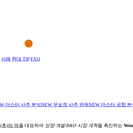
사례
현대 TIP
FAQ
EW
마스터 사주 분석
NEW
무보정 사주 판독
NEW
마스터 궁합 분
(木)의 덕
을 대표하여
성장·개발·R&D·시장 개척
을 촉진하는
Woo