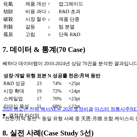
化氣
제품 개선
↑
업그레이드
劫財
비용 과다
↓
R&D 초과
破殺
시장 철수
↓
제품 단종
刑殺
갈등
↓
팀 분열
孤辰
고립
○
단독 R&D
7. 데이터 & 통계(70 Case)
쎄하다 데이터랩이 2010‑2024년 상담 70건을 분석한 결과입니다
성장·개발 유형
표본 N
성공률
천은/月덕 동반
R&D 성공
23
74%
+25pt
시장 확대
19
72%
+24pt
스케일업
17
70%
+23pt
리더십 육성
11
68%
+22pt
2026 병오년 전략 백서
NEW
2026 토정비결
마스터 정통사주
N
결정적 타이밍
*천은/月덕 동반 = 동일 유형 사례 중 天恩·月德 포함 케이스의
8. 실전 사례(Case Study 5선)