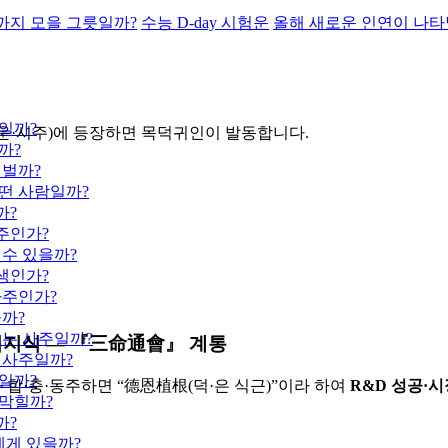
까지 모을 그릇일까?
수능 D-day 시험운
올해 새로운 인연이 나타
일까?
세운·시주)에 등장하면 목덕귀인이 발동합니다.
까?
 벌까?
떤 사람일까?
까?
주인가?
 수 있을까?
생인가?
사주인가?
을까?
뜨는 사주일까?
시너지식 — 『三命通會』 계통
 사주일까?
일까?
 합·충·동주하면 “德恩植根(덕·은 식근)”이라 하여
R&D 성공·
 막힐까?
까?
에게 있을까?