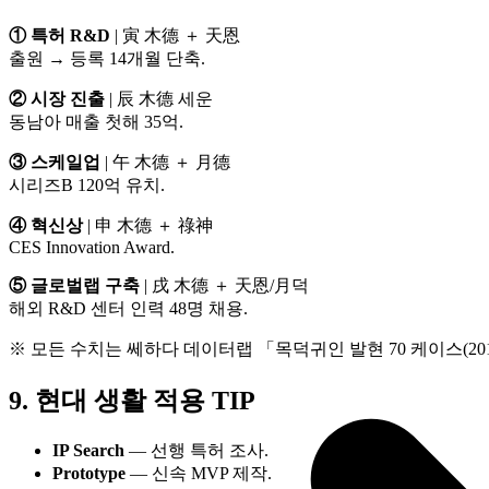
① 특허 R&D
| 寅 木德 ＋ 天恩
출원 → 등록 14개월 단축.
② 시장 진출
| 辰 木德 세운
동남아 매출 첫해 35억.
③ 스케일업
| 午 木德 ＋ 月德
시리즈B 120억 유치.
④ 혁신상
| 申 木德 ＋ 祿神
CES Innovation Award.
⑤ 글로벌랩 구축
| 戌 木德 ＋ 天恩/月덕
해외 R&D 센터 인력 48명 채용.
※ 모든 수치는 쎄하다 데이터랩 「목덕귀인 발현 70 케이스(2010
9. 현대 생활 적용 TIP
IP Search
— 선행 특허 조사.
Prototype
— 신속 MVP 제작.