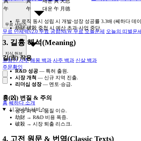
寅
寅
세운 寅 天恩
午
午
대운 午 月德
두 로직 동시 성립 시 개발·성장 성공률 3.3배 (쎄하다 데이터랩
무료 서비스
劫財·破殺 중첩 시 예산 초과·사업 중단.
무료 만세력
v2.0
무료 궁합
NEW
무료 오늘운세
오늘의 띠별운
3. 길흉 해석(Meaning)
지식 허브
길(吉) 작용
유명인 사주
해몽 백과
사주 백과
신살 백과
주문확인
R&D 성공
— 특허 출원.
시장 개척
— 신규 지역 진출.
리더십 성장
— 멘토·승급.
흉(凶) 변질 & 주의
홈
쎄하다 소개
시그니처 서비스
성장 과속 → 품질 이슈.
劫財 → R&D 비용 폭증.
破殺 → 시장 퇴출 리스크.
4. 고전 원문 & 번역(Classic Texts)