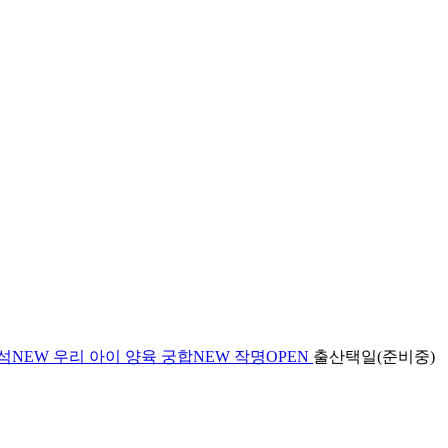
석
NEW
우리 아이 양육 궁합
NEW
작명
OPEN
출산택일(준비중)