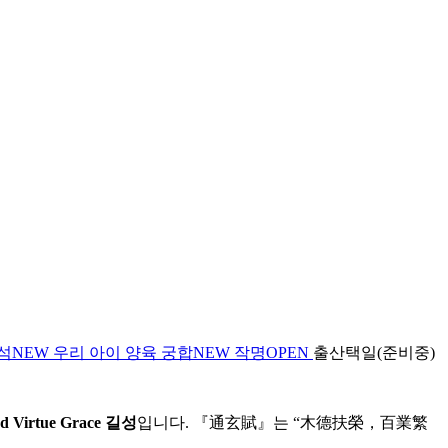
석
NEW
우리 아이 양육 궁합
NEW
작명
OPEN
출산택일(준비중)
d Virtue Grace 길성
입니다. 『通玄賦』는 “木德扶榮，百業繁