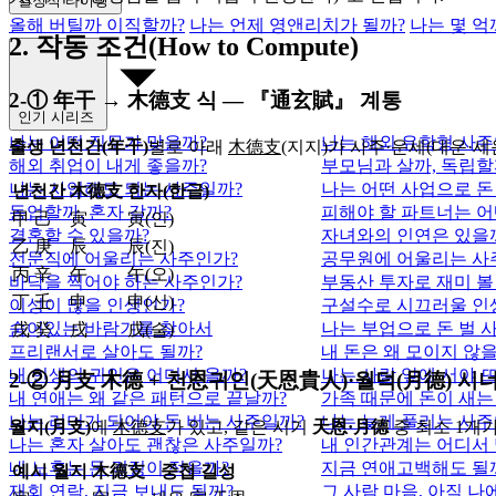
결정적 타이밍
올해 버틸까 이직할까?
나는 언제 영앤리치가 될까?
나는 몇 억
2. 작동 조건(How to Compute)
2‑① 年干 → 木德支 식 — 『通玄賦』 계통
인기 시리즈
나는 어떤 직무가 맞을까?
나는 해외 유학형 사주
출생 년천간(年干)
별로 아래
木德支
(지지)가 사주·운세(대운·
해외 취업이 내게 좋을까?
부모님과 살까, 독립할
나는 사업해도 되는 사주일까?
나는 어떤 사업으로 돈
년천간
木德支
한자(한글)
동업할까, 혼자 갈까?
피해야 할 파트너는 어
甲 己
寅
寅(인)
결혼할 수 있을까?
자녀와의 인연은 있을
乙 庚
辰
辰(진)
전문직에 어울리는 사주인가?
공무원에 어울리는 사
丙 辛
午
午(오)
바닥을 찍어야 하는 사주인가?
부동산 투자로 재미 볼
丁 壬
申
申(신)
이성이 많을 인생인가?
구설수로 시끄러울 인
숨어있는 바람기를 찾아서
나는 부업으로 돈 벌 
戊 癸
戌
戌(술)
프리랜서로 살아도 될까?
내 돈은 왜 모이지 않
내 인생의 귀인은 어디서 올까?
나는 사람 앞에 서야 
2‑② 月支 木德 + 천恩귀인(天恩貴人)·월덕(月德) 
내 연애는 왜 같은 패턴으로 끝날까?
가족 때문에 돈이 새는
나는 리더가 되어야 돈 버는 사주일까?
나는 늦게 풀리는 사주
월지(月支)
에
木德支
가 있고, 같은 시기
天恩·月德
중 최소 1개가
나는 혼자 살아도 괜찮은 사주일까?
내 인간관계는 어디서
내 노후는 돈 걱정이 적을까?
지금 연애고백해도 될
예시 월지
木德支
중첩 길성
재회 연락, 지금 보내도 될까?
그 사람 마음, 아직 나