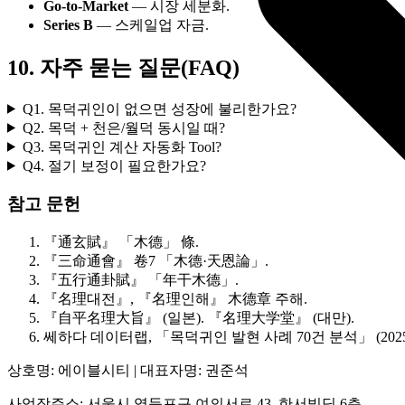
Go‑to‑Market
— 시장 세분화.
Series B
— 스케일업 자금.
10. 자주 묻는 질문(FAQ)
Q1. 목덕귀인이 없으면 성장에 불리한가요?
Q2. 목덕 + 천은/월덕 동시일 때?
Q3. 목덕귀인 계산 자동화 Tool?
Q4. 절기 보정이 필요한가요?
참고 문헌
『通玄賦』 「木德」 條.
『三命通會』 卷7 「木德·天恩論」.
『五行通卦賦』 「年干木德」.
『名理대전』, 『名理인해』 木德章 주해.
『自平名理大旨』 (일본). 『名理大学堂』 (대만).
쎄하다 데이터랩, 「목덕귀인 발현 사례 70건 분석」 (2025
상호명: 에이블시티 | 대표자명: 권준석
사업장주소: 서울시 영등포구 여의서로 43, 한서빌딩 6층