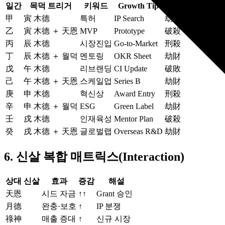
일간
목덕 트리거
키워드
Growth Tip
주의 신살
甲
寅 木德
특허
IP Search
劫財
乙
寅 木德 ＋ 天恩
MVP
Prototype
破殺
丙
辰 木德
시장진입
Go‑to‑Market
刑殺
丁
辰 木德 ＋ 월덕
멘토링
OKR Sheet
劫財
戊
午 木德
리브랜딩
CI Update
破敗
己
午 木德 ＋ 天恩
스케일업
Series B
劫財
庚
申 木德
혁신상
Award Entry
刑殺
辛
申 木德 ＋ 월덕
ESG
Green Label
劫財
壬
戌 木德
인재육성
Mentor Plan
破殺
癸
戌 木德 ＋ 天恩
글로벌랩
Overseas R&D
劫財
6. 신살 복합 매트릭스(Interaction)
상대 신살
효과
증감
해설
天恩
시드 자금
↑↑
Grant 승인
月德
완충·보호
↑
IP 분쟁
祿神
매출 증대
↑
신규 시장