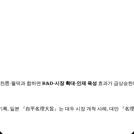
 천恩·월덕과 합하면
R&D·시장 확대·인재 육성
효과가 급상승한다
기록, 일본 『自平名理大旨』는 대두 시장 개척 사례, 대만 『名