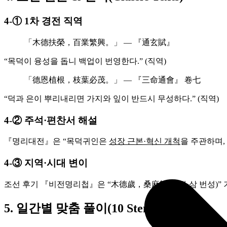
4‑① 1차 경전 직역
「木德扶榮，百業繁興。」 — 『通玄賦』
“목덕이 융성을 돕니 백업이 번영한다.” (직역)
「德恩植根，枝葉必茂。」 — 『三命通會』 卷七
“덕과 은이 뿌리내리면 가지와 잎이 반드시 무성하다.” (직역)
4‑② 주석·편찬서 해설
『명리대전』은 “목덕귀인은
성장 근본·혁신 개척
을 주관하며,
4‑③ 지역·시대 변이
조선 후기 『비전명리첩』은 “木德歲，桑麻繁盛(뽕·삼 번성)” 
5. 일간별 맞춤 풀이(10 Stem Guide)