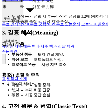
丑
丑
세운 丑 天恩
未
未
대운 未 月德
두 로직 동시 성립 시 부동산·안정 성공률 3.2배 (쎄하다 데이터
무료 서비스
劫財·破殺 중첩 시 시공 지연·손실.
무료 만세력
v2.0
무료 궁합
NEW
무료 오늘운세
오늘의 띠별운
3. 길흉 해석(Meaning)
지식 허브
길(吉) 작용
유명인 사주
해몽 백과
사주 백과
신살 백과
주문확인
부동산 취득
— 토지·건물 계약.
자산 보호
— 포트폴리오 안정.
프로젝트 완공
— 시공 지연 축소.
흉(凶) 변질 & 주의
홈
쎄하다 소개
시그니처 서비스
과잉 보수 → 성장 정체.
劫財 → 부대 비용 급증.
破殺 → 시공 중단·손실.
4. 고전 원문 & 번역(Classic Texts)