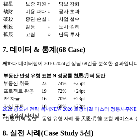
福星
보증 지원
↑
담보 강화
劫財
비용 과다
↓
공사 초과
破殺
중단·손실
↓
사업 철수
刑殺
갈등
↓
노사·감리
孤辰
고립
○
단독 투자
7. 데이터 & 통계(68 Case)
쎄하다 데이터랩이 2010‑2024년 상담 68건을 분석한 결과입니다
부동산·안정 유형
표본 N
성공률
천恩/月덕 동반
부동산 취득
23
74%
+25pt
프로젝트 완공
19
72%
+24pt
PF 자금
16
70%
+23pt
자산 포트
10
68%
+22pt
2026 병오년 전략 백서
NEW
2026 토정비결
마스터 정통사주
N
결정적 타이밍
*천恩/月덕 동반 = 동일 유형 사례 중 天恩·月德 포함 케이스의
8. 실전 사례(Case Study 5선)