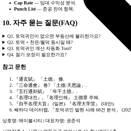
Cap Rate
— 임대 수익성 분석.
Punch List
— 준공 잔여 항목.
10. 자주 묻는 질문(FAQ)
Q1. 토덕귀인이 없으면 부동산에 불리한가요?
Q2. 토덕 + 천은/월덕 동시일 때?
Q3. 토덕귀인 계산 자동화 Tool?
Q4. 절기 보정이 필요한가요?
참고 문헌
『通玄賦』 「土德」 條.
『三命通會』 卷7 「土德·天恩論」.
『五行通卦賦』 「年干土德」.
『名理대전』, 『名理인해』 土德章 주해.
『自平名理大旨』 (일본). 『名理大学堂』 (대만).
쎄하다 데이터랩, 「토덕귀인 발현 사례 68건 분석」 (2025
상호명: 에이블시티 | 대표자명: 권준석