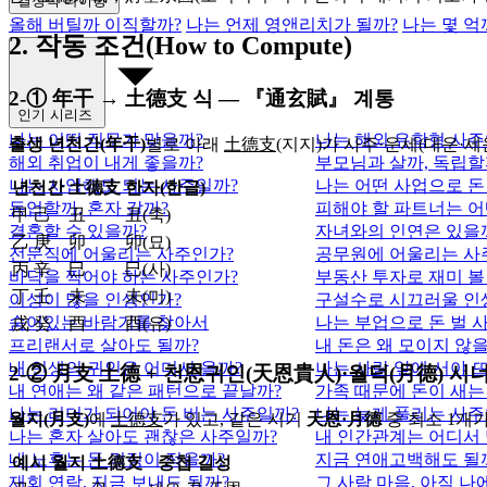
결정적 타이밍
올해 버틸까 이직할까?
나는 언제 영앤리치가 될까?
나는 몇 억
2. 작동 조건(How to Compute)
2‑① 年干 → 土德支 식 — 『通玄賦』 계통
인기 시리즈
나는 어떤 직무가 맞을까?
나는 해외 유학형 사주
출생 년천간(年干)
별로 아래
土德支
(지지)가 사주·운세(대운·
해외 취업이 내게 좋을까?
부모님과 살까, 독립할
나는 사업해도 되는 사주일까?
나는 어떤 사업으로 돈
년천간
土德支
한자(한글)
동업할까, 혼자 갈까?
피해야 할 파트너는 어
甲 己
丑
丑(축)
결혼할 수 있을까?
자녀와의 인연은 있을
乙 庚
卯
卯(묘)
전문직에 어울리는 사주인가?
공무원에 어울리는 사
丙 辛
巳
巳(사)
바닥을 찍어야 하는 사주인가?
부동산 투자로 재미 볼
丁 壬
未
未(미)
이성이 많을 인생인가?
구설수로 시끄러울 인
숨어있는 바람기를 찾아서
나는 부업으로 돈 벌 
戊 癸
酉
酉(유)
프리랜서로 살아도 될까?
내 돈은 왜 모이지 않
내 인생의 귀인은 어디서 올까?
나는 사람 앞에 서야 
2‑② 月支 土德 + 천恩귀인(天恩貴人)·월덕(月德) 
내 연애는 왜 같은 패턴으로 끝날까?
가족 때문에 돈이 새는
나는 리더가 되어야 돈 버는 사주일까?
나는 늦게 풀리는 사주
월지(月支)
에
土德支
가 있고, 같은 시기
天恩·月德
중 최소 1개가
나는 혼자 살아도 괜찮은 사주일까?
내 인간관계는 어디서
내 노후는 돈 걱정이 적을까?
지금 연애고백해도 될
예시 월지
土德支
중첩 길성
재회 연락, 지금 보내도 될까?
그 사람 마음, 아직 나