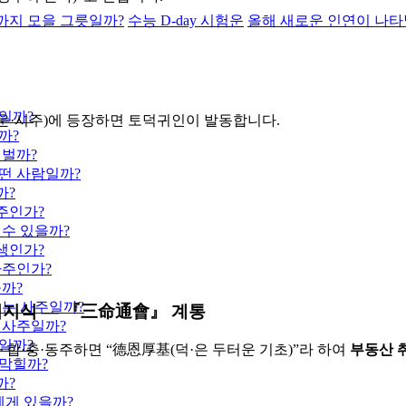
까지 모을 그릇일까?
수능 D-day 시험운
올해 새로운 인연이 나타
일까?
세운·시주)에 등장하면 토덕귀인이 발동합니다.
까?
 벌까?
떤 사람일까?
까?
주인가?
 수 있을까?
생인가?
사주인가?
을까?
뜨는 사주일까?
시너지식 — 『三命通會』 계통
 사주일까?
일까?
 합·충·동주하면 “德恩厚基(덕·은 두터운 기초)”라 하여
부동산 
 막힐까?
까?
에게 있을까?