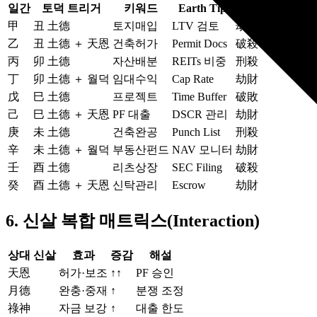
일간
토덕 트리거
키워드
Earth Tip
주의 신살
甲
丑 土德
토지매입
LTV 검토
劫財
乙
丑 土德 ＋ 天恩
건축허가
Permit Docs
破殺
丙
卯 土德
자산배분
REITs 비중
刑殺
丁
卯 土德 ＋ 월덕
임대수익
Cap Rate
劫財
戊
巳 土德
프로젝트
Time Buffer
破敗
己
巳 土德 ＋ 天恩
PF 대출
DSCR 관리
劫財
庚
未 土德
건축완공
Punch List
刑殺
辛
未 土德 ＋ 월덕
부동산펀드
NAV 모니터
劫財
壬
酉 土德
리츠상장
SEC Filing
破殺
癸
酉 土德 ＋ 天恩
신탁관리
Escrow
劫財
6. 신살 복합 매트릭스(Interaction)
상대 신살
효과
증감
해설
天恩
허가·보조
↑↑
PF 승인
月德
완충·중재
↑
분쟁 조정
祿神
자금 보강
↑
대출 한도