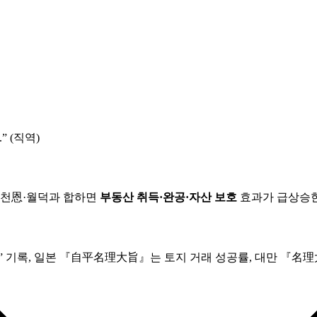
 (직역)
 천恩·월덕과 합하면
부동산 취득·완공·자산 보호
효과가 급상승한
” 기록, 일본 『自平名理大旨』는 토지 거래 성공률, 대만 『名