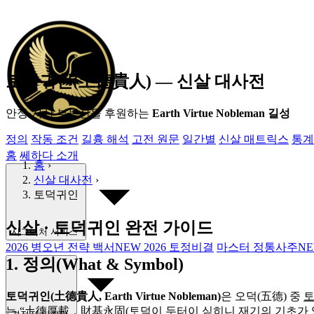
토덕귀인(土德貴人) ― 신살 대사전
안정·자산 부동산
을 후원하는
Earth Virtue Nobleman 길성
정의
작동 조건
길흉 해석
고전 원문
일간별
신살 매트릭스
통계
홈
쎄하다 소개
홈
›
신살 대사전
›
토덕귀인
신살 · 토덕귀인 완전 가이드
시그니처 서비스
2026 병오년 전략 백서
NEW
2026 토정비결
마스터 정통사주
N
1. 정의(What & Symbol)
토덕귀인(土德貴人, Earth Virtue Nobleman)
은 오덕(五德) 중
토
는 “土德厚載，財基永固(토덕이 두터이 싣히니 재기의 기초가 영