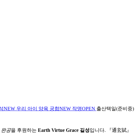
석
NEW
우리 아이 양육 궁합
NEW
작명
OPEN
출산택일(준비중)
 완공
을 후원하는
Earth Virtue Grace 길성
입니다. 『通玄賦』