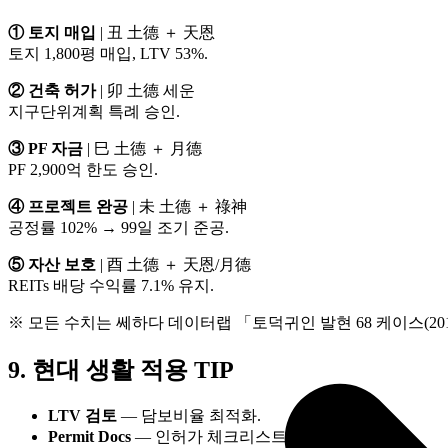
① 토지 매입
| 丑 土德 ＋ 天恩
토지 1,800평 매입, LTV 53%.
② 건축 허가
| 卯 土德 세운
지구단위계획 특례 승인.
③ PF 자금
| 巳 土德 ＋ 月德
PF 2,900억 한도 승인.
④ 프로젝트 완공
| 未 土德 ＋ 祿神
공정률 102% → 99일 조기 준공.
⑤ 자산 보호
| 酉 土德 ＋ 天恩/月德
REITs 배당 수익률 7.1% 유지.
※ 모든 수치는 쎄하다 데이터랩 「토덕귀인 발현 68 케이스(2010
9. 현대 생활 적용 TIP
LTV 검토
— 담보비율 최적화.
Permit Docs
— 인허가 체크리스트.