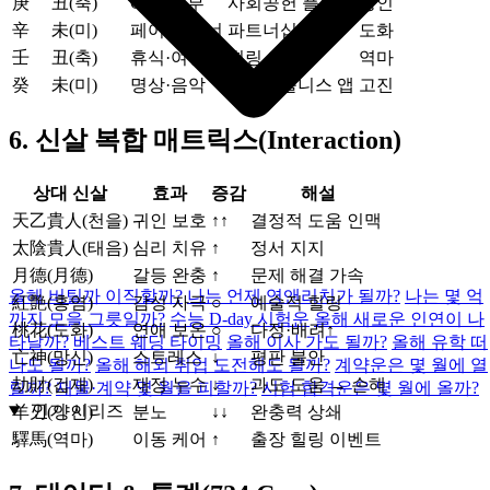
庚
丑(축)
CSR·기부
사회공헌 플랜
양인
辛
未(미)
페어·파트너
파트너십 계약
도화
壬
丑(축)
휴식·여행
힐링 여행
역마
癸
未(미)
명상·음악
마인드풀니스 앱
고진
6. 신살 복합 매트릭스(Interaction)
상대 신살
효과
증감
해설
天乙貴人(천을)
귀인 보호
↑↑
결정적 도움 인맥
太陰貴人(태음)
심리 치유
↑
정서 지지
月德(月德)
갈등 완충
↑
문제 해결 가속
올해 버틸까 이직할까?
나는 언제 영앤리치가 될까?
나는 몇 억
紅艶(홍염)
감성 자극
○
예술적 힐링
까지 모을 그릇일까?
수능 D-day 시험운
올해 새로운 인연이 나
桃花(도화)
연애 보온
○
다정·배려↑
타날까?
베스트 웨딩 타이밍
올해 이사 가도 될까?
올해 유학 떠
亡神(망신)
스트레스
↓
평판 불안
나도 될까?
올해 해외 취업 도전해도 될까?
계약운은 몇 월에 열
劫財(겁재)
재정 누수
↓
과도 도움 → 손해
릴까?
재물·계약 몇 월을 피할까?
시험 합격운은 몇 월에 올까?
인기 시리즈
羊刃(양인)
분노
↓↓
완충력 상쇄
驛馬(역마)
이동 케어
↑
출장 힐링 이벤트