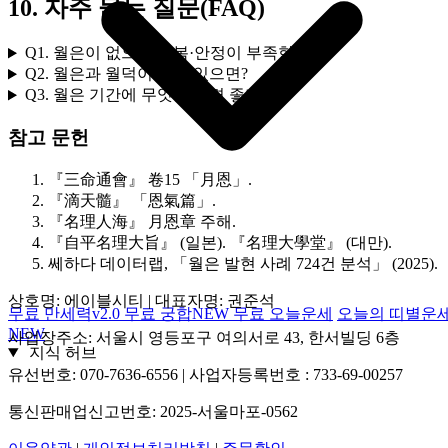
10. 자주 묻는 질문(FAQ)
Q1. 월은이 없으면 돌봄·안정이 부족한가요?
Q2. 월은과 월덕이 함께 있으면?
Q3. 월은 기간에 무엇을 하면 좋나요?
참고 문헌
『三命通會』 卷15 「月恩」.
『滴天髓』 「恩氣篇」.
『名理人海』 月恩章 주해.
『自平名理大旨』 (일본). 『名理大學堂』 (대만).
쎄하다 데이터랩, 「월은 발현 사례 724건 분석」 (2025).
상호명: 에이블시티 | 대표자명: 권준석
무료 만세력
v2.0
무료 궁합
NEW
무료 오늘운세
오늘의 띠별운
NEW
사업장주소: 서울시 영등포구 여의서로 43, 한서빌딩 6층
지식 허브
유선번호: 070‑7636‑6556 | 사업자등록번호 : 733‑69‑00257
통신판매업신고번호: 2025‑서울마포‑0562