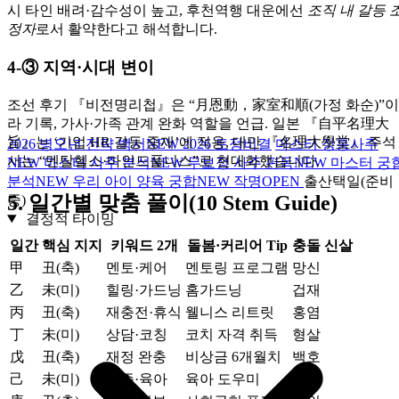
시 타인 배려·감수성이 높고, 후천역행 대운에선
조직 내 갈등 
정자
로서 활약한다고 해석합니다.
4‑③ 지역·시대 변이
조선 후기 『비전명리첩』은 “月恩動，家室和順(가정 화순)”이
라 기록, 가사·가족 관계 완화 역할을 언급. 일본 『自平名理大
旨』는 ‘기업 HR 갈등 중재’에 적용, 대만 『名理大學堂』 주석
2026 병오년 전략 백서
NEW
2026 토정비결
마스터 정통사주
서는 “멘탈헬스·마인드풀니스”로 현대화했습니다.
NEW
마스터 사주 분석
NEW
무보정 사주 판독
NEW
마스터 궁
분석
NEW
우리 아이 양육 궁합
NEW
작명
OPEN
출산택일(준비
5. 일간별 맞춤 풀이(10 Stem Guide)
중)
결정적 타이밍
일간
핵심 지지
키워드 2개
돌봄·커리어 Tip
충돌 신살
甲
丑(축)
멘토·케어
멘토링 프로그램
망신
乙
未(미)
힐링·가드닝
홈가드닝
겁재
丙
丑(축)
재충전·휴식
웰니스 리트릿
홍염
丁
未(미)
상담·코칭
코치 자격 취득
형살
戊
丑(축)
재정 완충
비상금 6개월치
백호
己
未(미)
가족·육아
육아 도우미
파살