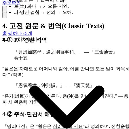
과도 의존 → 결단력 약화.
주문확인
토(土) 과다 → 게으름·지연.
파·망신 겹침 → 선의 → 오해.
4. 고전 원문 & 번역(Classic Texts)
홈
쎄하다 소개
4‑① 1차 경전 직역
시그니처 서비스
「月恩如慈母，遇之則百事和。」 — 『三命通會』
卷十五
“월은은 자애로운 어머니와 같아, 이를 만나면 모든 일이 화목
다.” (직역)
「恩氣養性，沖則損。」 — 『滴天髓』
“은기(恩氣)가 성품을 기른다. 충(沖)을 만나면 덜어진다.” — 충
파 시 완충력 저하 근거.
4‑② 주석·편찬서 해설
『명리대전』은 “월은은
심리 복지 지표
”라 정의하며, 선천순