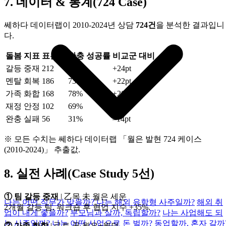
7. 데이터 & 통계(724 Case)
쎄하다 데이터랩이 2010‑2024년 상담
724건
을 분석한 결과입니
다.
돌봄 지표
표본 N
완충 성공률
비교군 대비
갈등 중재
212
76%
+24pt
멘탈 회복
186
73%
+22pt
가족 화합
168
78%
+20pt
재정 안정
102
69%
+18pt
완충 실패
56
31%
–14pt
※ 모든 수치는 쎄하다 데이터랩 「월은 발현 724 케이스
(2010‑2024)」 추출값.
8. 실전 사례(Case Study 5선)
① 팀 갈등 중재
| 乙목 未 월은 세운
나는 어떤 직무가 맞을까?
나는 해외 유학형 사주일까?
해외 취
2개월 갈등 팀, 워크숍 후 협업 지수 +35%.
업이 내게 좋을까?
부모님과 살까, 독립할까?
나는 사업해도 되
는 사주일까?
나는 어떤 사업으로 돈 벌까?
동업할까, 혼자 갈까
② 가족 화합
| 己토 丑 월은+월덕