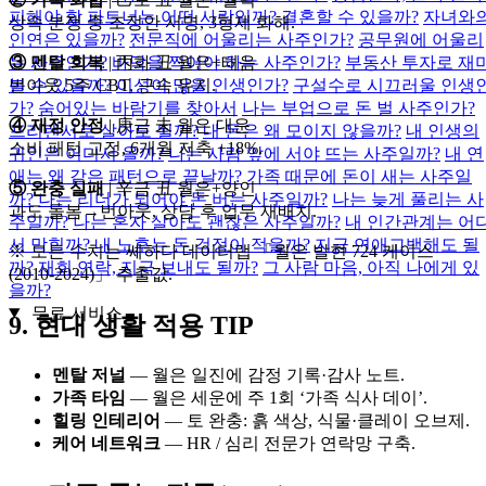
피해야 할 파트너는 어떤 사람일까?
결혼할 수 있을까?
자녀와
상속 분쟁 중 조정안 서명, 3형제 화해.
인연은 있을까?
전문직에 어울리는 사주인가?
공무원에 어울리
③ 멘탈 회복
| 丙화 丑 월은+태음
는 사주인가?
바닥을 찍어야 하는 사주인가?
부동산 투자로 재
번아웃 5주 CBT, 근속 유지.
볼 수 있을까?
이성이 많을 인생인가?
구설수로 시끄러울 인생
가?
숨어있는 바람기를 찾아서
나는 부업으로 돈 벌 사주인가?
④ 재정 안정
| 庚금 未 월은 대운
프리랜서로 살아도 될까?
내 돈은 왜 모이지 않을까?
내 인생의
소비 패턴 교정, 6개월 저축 +18%.
귀인은 어디서 올까?
나는 사람 앞에 서야 뜨는 사주일까?
내 연
애는 왜 같은 패턴으로 끝날까?
가족 때문에 돈이 새는 사주일
⑤ 완충 실패
| 辛금 丑 월은+양인
까?
나는 리더가 되어야 돈 버는 사주일까?
나는 늦게 풀리는 사
과도 돌봄→번아웃, 상담 후 업무 재배치.
주일까?
나는 혼자 살아도 괜찮은 사주일까?
내 인간관계는 어
서 막힐까?
내 노후는 돈 걱정이 적을까?
지금 연애고백해도 될
※ 모든 수치는 쎄하다 데이터랩 「월은 발현 724 케이스
까?
재회 연락, 지금 보내도 될까?
그 사람 마음, 아직 나에게 있
(2010‑2024)」 추출값.
을까?
무료 서비스
9. 현대 생활 적용 TIP
멘탈 저널
— 월은 일진에 감정 기록·감사 노트.
가족 타임
— 월은 세운에 주 1회 ‘가족 식사 데이’.
힐링 인테리어
— 토 완충: 흙 색상, 식물·클레이 오브제.
케어 네트워크
— HR / 심리 전문가 연락망 구축.