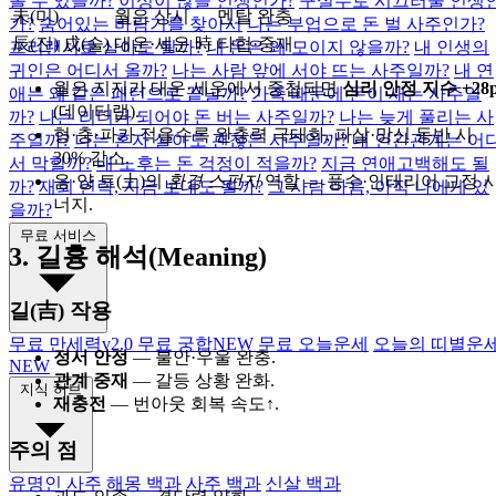
볼 수 있을까?
이성이 많을 인생인가?
구설수로 시끄러울 인생
未(미)
월은 상시
멘탈 완충
가?
숨어있는 바람기를 찾아서
나는 부업으로 돈 벌 사주인가?
辰(진) 戌(술)
대운·세운 時
타협·중재
프리랜서로 살아도 될까?
내 돈은 왜 모이지 않을까?
내 인생의
귀인은 어디서 올까?
나는 사람 앞에 서야 뜨는 사주일까?
내 연
월은 지지가 대운·세운에서 중첩되면
심리 안정 지수 +28p
애는 왜 같은 패턴으로 끝날까?
가족 때문에 돈이 새는 사주일
(데이터랩).
까?
나는 리더가 되어야 돈 버는 사주일까?
나는 늦게 풀리는 사
형·충·파가 적을수록 완충력 극대화, 파살·망신 동반 시
주일까?
나는 혼자 살아도 괜찮은 사주일까?
내 인간관계는 어
30% 감소.
서 막힐까?
내 노후는 돈 걱정이 적을까?
지금 연애고백해도 될
음·양 토(土)의
환경 스펀지
역할 — 풍수·인테리어 교정 
까?
재회 연락, 지금 보내도 될까?
그 사람 마음, 아직 나에게 있
너지.
을까?
무료 서비스
3. 길흉 해석(Meaning)
길(吉) 작용
무료 만세력
v2.0
무료 궁합
NEW
무료 오늘운세
오늘의 띠별운
정서 안정
— 불안·우울 완충.
NEW
관계 중재
— 갈등 상황 완화.
지식 허브
재충전
— 번아웃 회복 속도↑.
주의 점
유명인 사주
해몽 백과
사주 백과
신살 백과