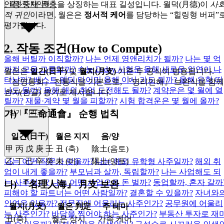
결정적 타이밍
안정·중재·완충
을 상징하는 대표 길성입니다. 월덕(月德)이
사
적 귀인
이라면, 월은은
정서적 케어
를 담당하는 “힐링형 버퍼”
평가됩니다.
2. 작동 조건(How to Compute)
올해 버틸까 이직할까?
나는 언제 영앤리치가 될까?
나는 몇 억
까지 모을 그릇일까?
수능 D-day 시험운
올해 새로운 인연이 나
월은은
일간(日干)
및
월지(月支)
기준 두 공식이 병용됩니다.
타날까?
베스트 웨딩 타이밍
올해 이사 가도 될까?
올해 유학 떠
『삼명통회』 전통식을 기본으로, 『명리인해』 보완식을 함께
나도 될까?
올해 해외 취업 도전해도 될까?
계약운은 몇 월에 열
한자(한글) 병기
로 제시합니다.
릴까?
재물·계약 몇 월을 피할까?
시험 합격운은 몇 월에 올까?
인기 시리즈
가) 『三命通會』 순행 법칙
일간(日干)
월은 지지
음/양
甲 丙 戊 庚 壬
丑 (축)
陰土(음토)
乙 丁 己 辛 癸
未 (미)
陽土(양토)
나는 어떤 직무가 맞을까?
나는 해외 유학형 사주일까?
해외 취
업이 내게 좋을까?
부모님과 살까, 독립할까?
나는 사업해도 되
는 사주일까?
나는 어떤 사업으로 돈 벌까?
동업할까, 혼자 갈까
나) 『名理人海』 月支 보완
피해야 할 파트너는 어떤 사람일까?
결혼할 수 있을까?
자녀와
인연은 있을까?
전문직에 어울리는 사주인가?
공무원에 어울리
월지(月支)
월은 判定
주 테마
는 사주인가?
바닥을 찍어야 하는 사주인가?
부동산 투자로 재
丑(축)
월은 상시
가족 케어