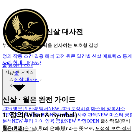
월은(月恩) ― 신살 대사전
부드러운 돌봄·완충력을 선사하는
보호형 길성
정의
작동 조건
길흉 해석
고전 원문
일간별
신살 매트릭스
통계
사례
현대 TIP
FAQ
홈
쎄하다 소개
시그니처 서비스
홈
›
신살 대사전
›
월은
신살 · 월은 완전 가이드
2026 병오년 전략 백서
NEW
2026 토정비결
마스터 정통사주
1. 정의(What & Symbol)
NEW
마스터 사주 분석
NEW
무보정 사주 판독
NEW
마스터 궁
분석
NEW
우리 아이 양육 궁합
NEW
작명
OPEN
출산택일(준비
중)
월은(月恩)
은 ‘달(月)의 은혜(恩)’라는 뜻으로,
모성적 보호·정서