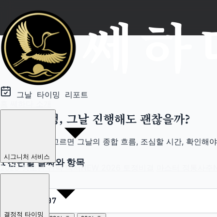
그날, 진행해도 괜찮을까? 결제 
그날 타이밍 리포트
홈
쎄하다 소개
중요한 일정, 그날 진행해도 괜찮을까?
날짜와 항목을 고르면 그날의 종합 흐름, 조심할 시간, 확인해
시그니처 서비스
1
진단할 날짜와 항목
2026 병오년 전략 백서
NEW
2026 토정비결
마스터 정통사주
진단 날짜
*
결정적 타이밍