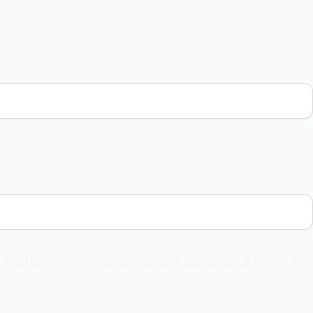
 분석
NEW
우리 아이 양육 궁합
NEW
작명
OPEN
출산택일(준비