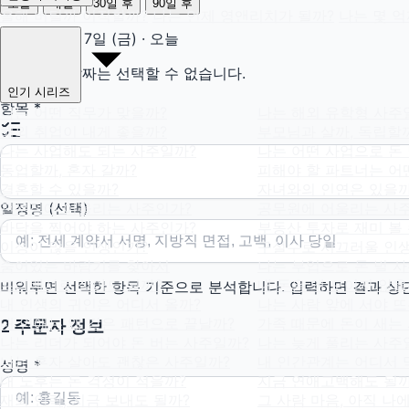
오늘
내일
30일 후
90일 후
올해 버틸까 이직할까?
나는 언제 영앤리치가 될까?
나는 몇 
2026년 8월 7일 (금) · 오늘
오늘 이전 날짜는 선택할 수 없습니다.
인기 시리즈
항목
*
나는 어떤 직무가 맞을까?
나는 해외 유학형 사주
해외 취업이 내게 좋을까?
부모님과 살까, 독립할
나는 사업해도 되는 사주일까?
나는 어떤 사업으로 돈 
동업할까, 혼자 갈까?
피해야 할 파트너는 어
결혼할 수 있을까?
자녀와의 인연은 있을까
전문직에 어울리는 사주인가?
공무원에 어울리는 사
일정명
(선택)
바닥을 찍어야 하는 사주인가?
부동산 투자로 재미 볼 
이성이 많을 인생인가?
구설수로 시끄러울 인
숨어있는 바람기를 찾아서
나는 부업으로 돈 벌 
프리랜서로 살아도 될까?
내 돈은 왜 모이지 않을
비워두면 선택한 항목 기준으로 분석합니다. 입력하면 결과 상
내 인생의 귀인은 어디서 올까?
나는 사람 앞에 서야 
내 연애는 왜 같은 패턴으로 끝날까?
가족 때문에 돈이 새는
2
주문자 정보
나는 리더가 되어야 돈 버는 사주일까?
나는 늦게 풀리는 사주
나는 혼자 살아도 괜찮은 사주일까?
내 인간관계는 어디서 
성명
*
내 노후는 돈 걱정이 적을까?
지금 연애고백해도 될까
재회 연락, 지금 보내도 될까?
그 사람 마음, 아직 나