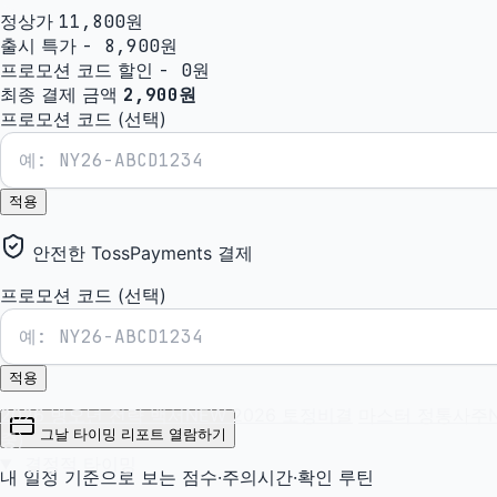
정상가
11,800원
출시 특가
- 8,900원
프로모션 코드 할인
- 0원
최종 결제 금액
2,900
원
프로모션 코드 (선택)
적용
안전한 TossPayments 결제
프로모션 코드 (선택)
적용
2026 병오년 전략 백서
NEW
2026 토정비결
마스터 정통사주
그날 타이밍 리포트 열람하기
중)
결정적 타이밍
내 일정 기준으로 보는 점수·주의시간·확인 루틴