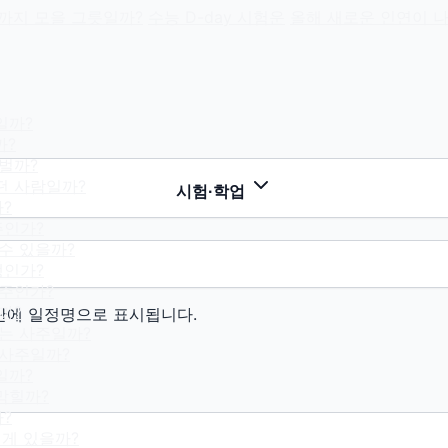
억까지 모을 그릇일까?
수능 D-day 시험운
올해 새로운 인연이 
일까?
까?
벌까?
떤 사람일까?
시험·학업
?
주인가?
수 있을까?
생인가?
사주인가?
까?
단에 일정명으로 표시됩니다.
뜨는 사주일까?
 사주일까?
일까?
막힐까?
?
에게 있을까?