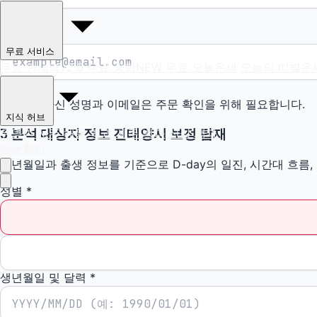
이메일
*
무료 서비스
무료 만세력
v2.0
무료 궁합
NEW
무료 오늘운세
오늘의 띠별운
입력하신 성명과 이메일은 주문 확인을 위해 필요합니다.
지식 허브
3
유명인 사주
해몽 백과
사주 백과
신살 백과
분석 대상자 정보
진태양시 보정 탑재
주문확인
생년월일과 출생 정보를 기준으로 D-day의 일진, 시간대 흐름
성별
*
홈
쎄하다 소개
시그니처 서비스
생년월일 및 달력
*